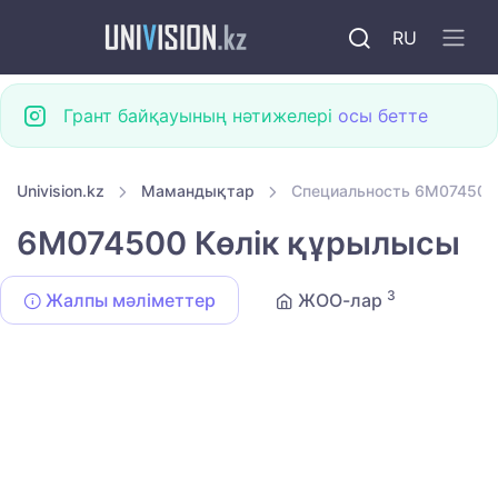
RU
Грант байқауының нәтижелері
осы бетте
Univision.kz
Мамандықтар
Специальность 6M074500
6M074500 Көлік құрылысы
3
Жалпы мәліметтер
ЖОО-лар