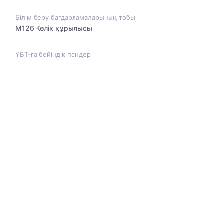
Білім беру бағдарламаларының тобы
M126 Көлік құрылысы
ҰБТ-ға бейіндік пәндер