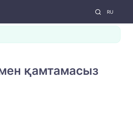
и
RU
мен қамтамасыз