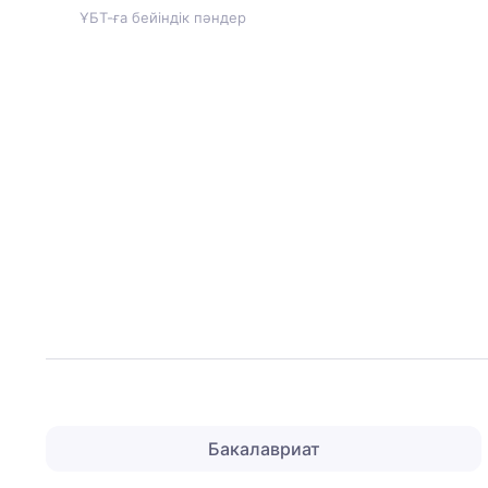
ҰБТ-ға бейіндік пәндер
Бакалавриат