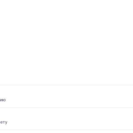
нию
ету