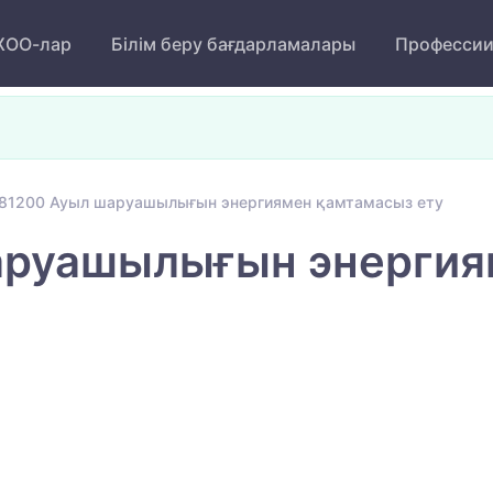
ОО-лар
Білім беру бағдарламалары
Професси
81200 Ауыл шаруашылығын энергиямен қамтамасыз ету
руашылығын энергия