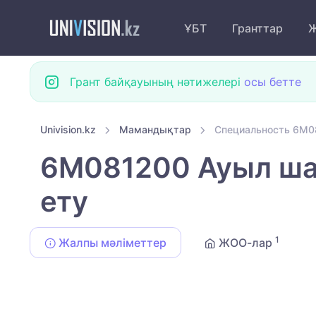
ҰБТ
Гранттар
Ж
Грант байқауының нәтижелері
осы бетте
Univision.kz
Мамандықтар
Специальность 6M0
6M081200 Ауыл ша
ету
1
Жалпы мәліметтер
ЖОО-лар