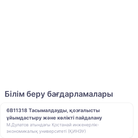
Білім беру бағдарламалары
6B11318 Тасымалдауды, қозғалысты
ұйымдастыру және көлікті пайдалану
М.Дулатов атындағы Қостанай инженерлік-
экономикалық университеті (ҚИНЭУ)