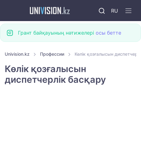
RU
Грант байқауының нәтижелері
осы бетте
Univision.kz
Профессии
Көлік қозғалысын диспетчерл
Көлік қозғалысын
диспетчерлік басқару