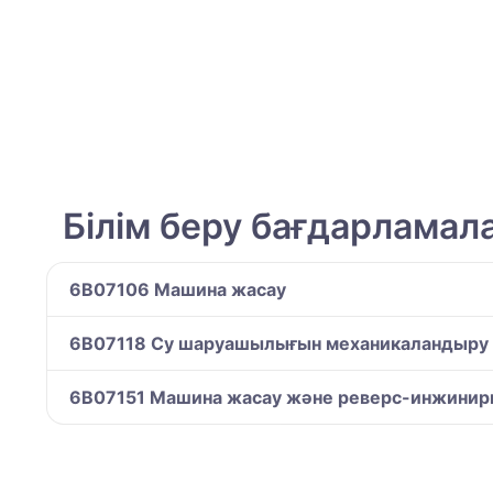
Білім беру бағдарламал
6B07106 Машина жасау
6B07118 Су шаруашылығын механикаландыру
6B07151 Машина жасау және реверс-инжинир