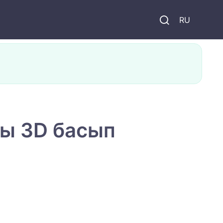
и
RU
ы 3D басып