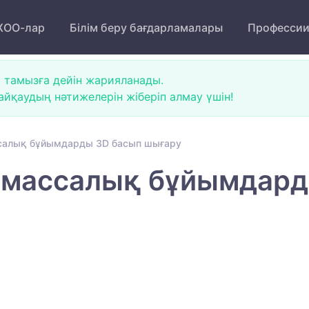
ОО-лар
Білім беру бағдарламалары
Професси
 тамызға дейін жарияланады.
йқаудың нәтижелерін жіберіп алмау үшін!
салық бұйымдарды 3D басып шығару
тмассалық бұйымдард