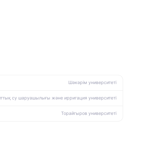
Шәкәрім университеті
ұлттық су шаруашылығы және ирригация университеті
Торайгыров университеті