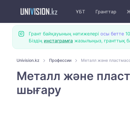
ҰБТ
Гранттар
Ж
Грант байқауының нәтижелері
осы бетте
10
Біздің
инстаграмға
жазылыңыз, гранттық ба
Univision.kz
Профессии
Металл және пластмас
Металл және плас
шығару