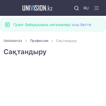
RU
Грант байқауының нәтижелері
осы бетте
Univision.kz
Профессии
Сақтандыру
Сақтандыру