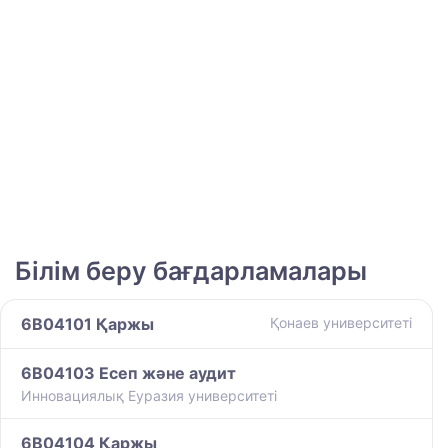
Білім беру бағдарламалары
6B04101 Қаржы
Қонаев университетi
6B04103 Есеп және аудит
Инновациялық Еуразия университеті
6B04104 Қаржы