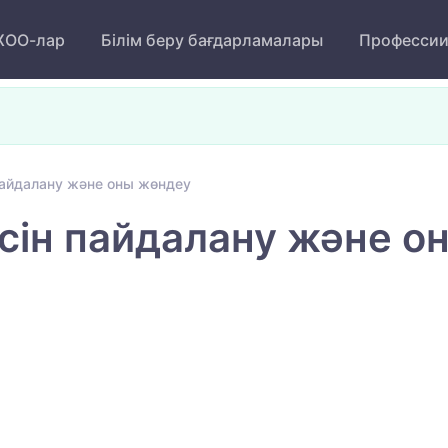
ОО-лар
Білім беру бағдарламалары
Професси
пайдалану және оны жөндеу
сін пайдалану және о