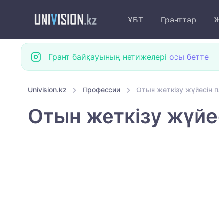
ҰБТ
Гранттар
Ж
Грант байқауының нәтижелері
осы бетте
Univision.kz
Профессии
Отын жеткізу жүйесін 
Отын жеткізу жүйе