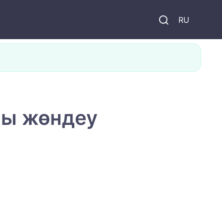
и
RU
ны жөндеу