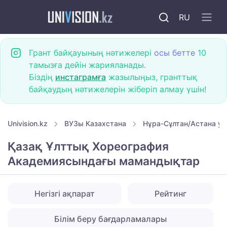
RU
Грант байқауының нәтижелері
осы бетте
10
тамызға дейін жарияланады.
Біздің
инстаграмға
жазылыңыз, гранттық
байқаудың нәтижелерін жіберіп алмау үшін!
Univision.kz
ВУЗы Казахстана
Нұра-Сұлтан/Астана ун
Қазақ Ұлттық Хореография
Академиясындағы мамандықтар
Негізгі ақпарат
Рейтинг
Білім беру бағдарламалары