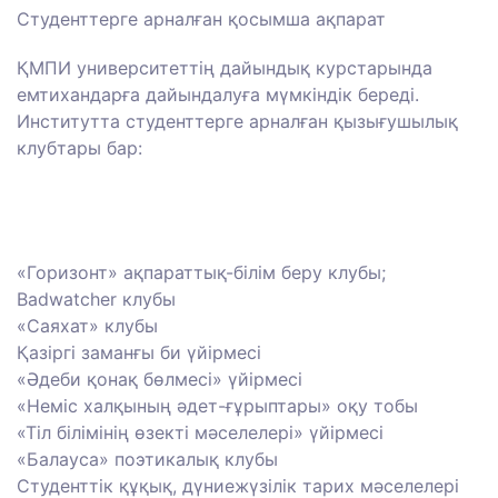
Студенттерге арналған қосымша ақпарат
ҚМПИ университеттің дайындық курстарында
емтихандарға дайындалуға мүмкіндік береді.
Институтта студенттерге арналған қызығушылық
клубтары бар:
«Горизонт» ақпараттық-білім беру клубы;
Badwatcher клубы
«Саяхат» клубы
Қазіргі заманғы би үйірмесі
«Әдеби қонақ бөлмесі» үйірмесі
«Неміс халқының әдет-ғұрыптары» оқу тобы
«Тіл білімінің өзекті мәселелері» үйірмесі
«Балауса» поэтикалық клубы
Студенттік құқық, дүниежүзілік тарих мәселелері