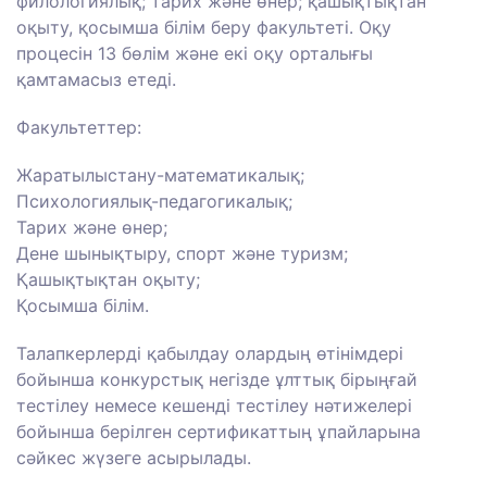
филологиялық; тарих және өнер; қашықтықтан
оқыту, қосымша білім беру факультеті. Оқу
процесін 13 бөлім және екі оқу орталығы
қамтамасыз етеді.
Факультеттер:
Жаратылыстану-математикалық;
Психологиялық-педагогикалық;
Тарих және өнер;
Дене шынықтыру, спорт және туризм;
Қашықтықтан оқыту;
Қосымша білім.
Талапкерлерді қабылдау олардың өтінімдері
бойынша конкурстық негізде ұлттық бірыңғай
тестілеу немесе кешенді тестілеу нәтижелері
бойынша берілген сертификаттың ұпайларына
сәйкес жүзеге асырылады.