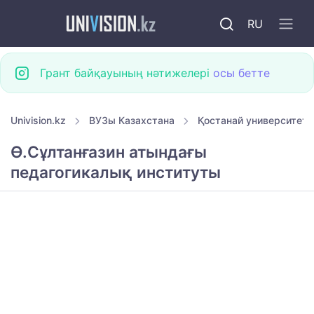
RU
Грант байқауының нәтижелері
осы бетте
Univision.kz
ВУЗы Казахстана
Қостанай университетт
Ө.Сұлтанғазин атындағы
педагогикалық институты