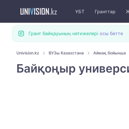
ҰБТ
Гранттар
Ж
Грант байқауының нәтижелері
осы бетте
Univision.kz
ВУЗы Казахстана
Аймақ бойынша
Байқоңыр универси