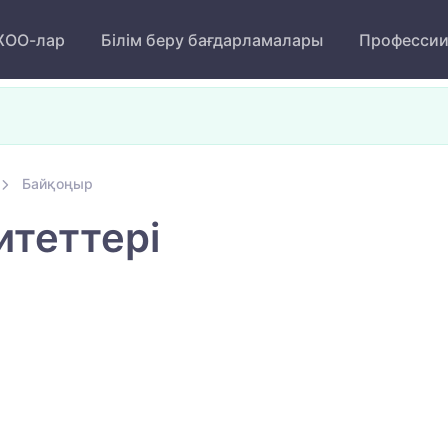
ОО-лар
Білім беру бағдарламалары
Професси
Байқоңыр
теттері