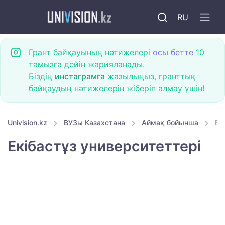
RU
Грант байқауының нәтижелері
осы бетте
10
тамызға дейін жарияланады.
Біздің
инстаграмға
жазылыңыз, гранттық
байқаудың нәтижелерін жіберіп алмау үшін!
Univision.kz
ВУЗы Казахстана
Аймақ бойынша
Ек
Екібастұз университеттері