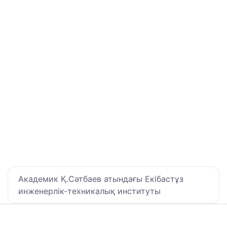
Академик Қ.Сәтбаев атындағы Екібастұз
инженерлік-техникалық институты