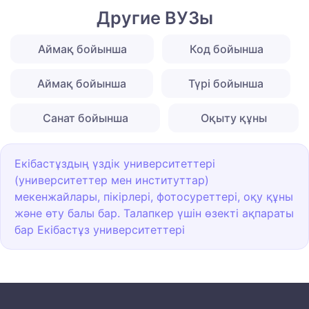
Другие ВУЗы
Аймақ бойынша
Код бойынша
Аймақ бойынша
Түрі бойынша
Санат бойынша
Оқыту құны
Екібастұздың үздік университеттері
(университеттер мен институттар)
мекенжайлары, пікірлері, фотосуреттері, оқу құны
және өту балы бар. Талапкер үшін өзекті ақпараты
бар Екібастұз университеттері