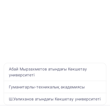
Абай Мырзахметов атындағы Көкшетау
университеті
Гуманитарлы-техникалық академиясы
Ш.Уәлиханов атындағы Көкшетау университетi