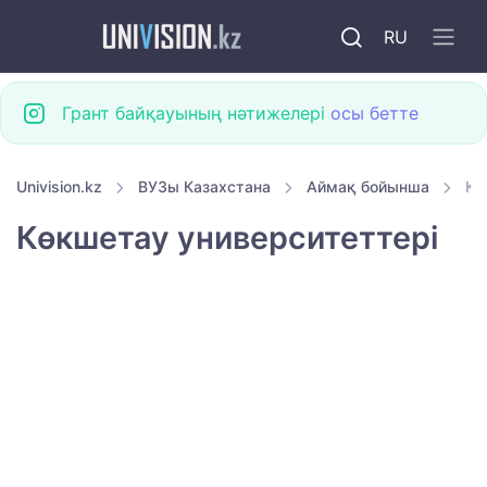
RU
Грант байқауының нәтижелері
осы бетте
Univision.kz
ВУЗы Казахстана
Аймақ бойынша
Кө
Көкшетау университеттері