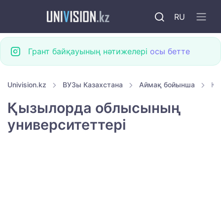
RU
Грант байқауының нәтижелері
осы бетте
Univision.kz
ВУЗы Казахстана
Аймақ бойынша
Қы
Қызылорда облысының
университеттері