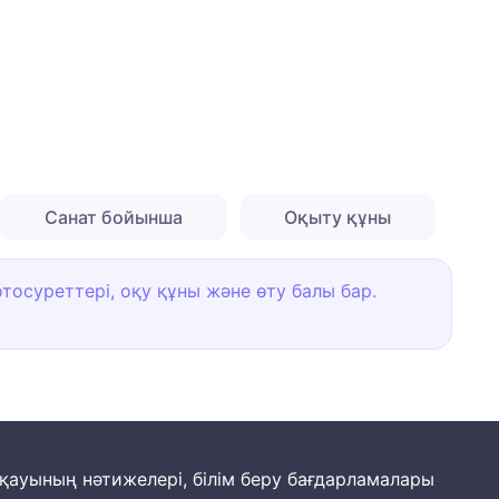
Санат бойынша
Оқыту құны
тосуреттері, оқу құны және өту балы бар.
йқауының нәтижелері, білім беру бағдарламалары