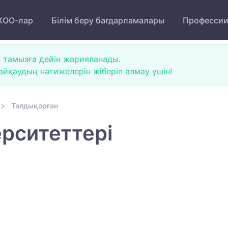
ОО-лар
Білім беру бағдарламалары
Професси
 тамызға дейін жарияланады.
йқаудың нәтижелерін жіберіп алмау үшін!
Талдықорған
рситеттері