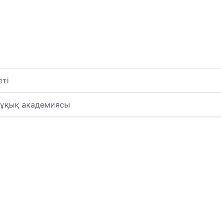
еті
құқық академиясы