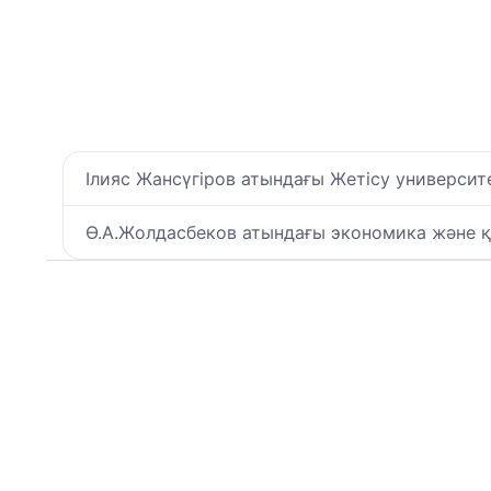
Ілияс Жансүгіров атындағы Жетісу университ
Ө.А.Жолдасбеков атындағы экономика және 