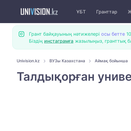
ҰБТ
Гранттар
Ж
Грант байқауының нәтижелері
осы бетте
10
Біздің
инстаграмға
жазылыңыз, гранттық ба
Univision.kz
ВУЗы Казахстана
Аймақ бойынша
Талдықорған униве