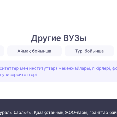
Другие ВУЗы
Аймақ бойынша
Түрі бойынша
итеттер мен институттар) мекенжайлары, пікірлері, фо
н университеттері
м туралы барлығы. Қазақстанның ЖОО-лары, гранттар ба