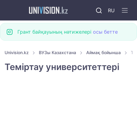
RU
Грант байқауының нәтижелері
осы бетте
Univision.kz
ВУЗы Казахстана
Аймақ бойынша
Те
Теміртау университеттері