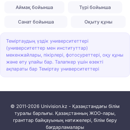
Аймақ бойынша
Түрі бойынша
Санат бойынша
Оқыту құны
Теміртаудың үздік университеттері
(университеттер мен институттар)
мекенжайлары, пікірлері, фотосуреттері, оқу құны
және өту ұпайы бар. Талапкер үшін өзекті
ақпараты бар Теміртау университеттері
© 2011-2026 Univision.kz - Қазақстандағы білім
туралы барлығы. Қазақстанның ЖОО-лары,
гранттар байқауының нәтижелері, білім беру
бағдарламалары