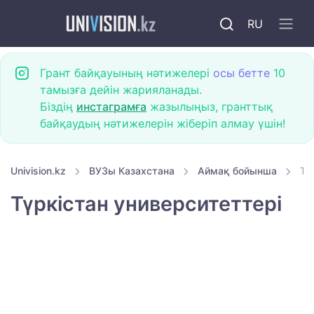
RU
Грант байқауының нәтижелері
осы бетте
10
тамызға дейін жарияланады.
Біздің
инстаграмға
жазылыңыз, гранттық
байқаудың нәтижелерін жіберіп алмау үшін!
Univision.kz
ВУЗы Казахстана
Аймақ бойынша
Тү
Түркістан университеттері