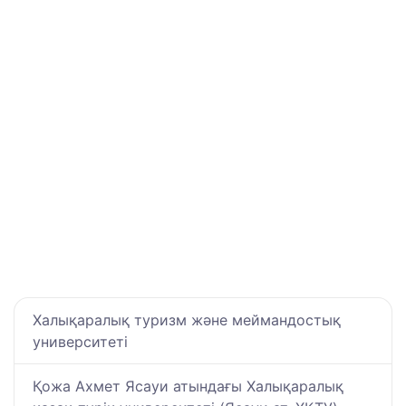
Халықаралық туризм және меймандостық
университеті
Қожа Ахмет Ясауи атындағы Халықаралық