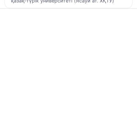
қазақ-түрiк университетi (Ясауи ат. ХҚТУ)