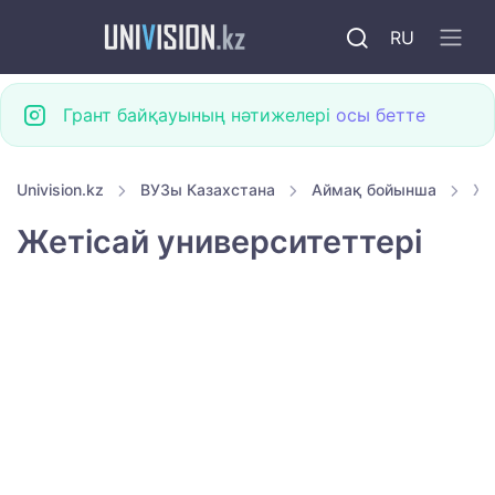
RU
Грант байқауының нәтижелері
осы бетте
Univision.kz
ВУЗы Казахстана
Аймақ бойынша
Же
Жетісай университеттері