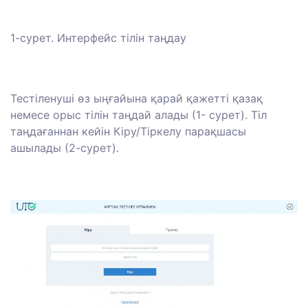
1-сурет. Интерфейс тілін таңдау
Тестіленуші өз ыңғайына қарай қажетті қазақ
немесе орыс тілін таңдай алады (1- сурет). Тіл
таңдағаннан кейін Кіру/Тіркелу парақшасы
ашылады (2-сурет).