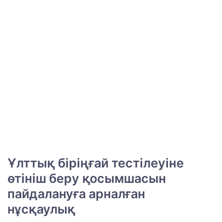
Ұлттық біріңғай тестілеуіне
өтініш беру қосымшасын
пайдалануға арналған
нұсқаулық