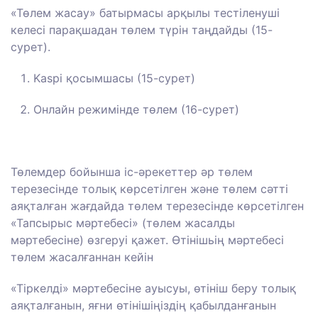
«Төлем жасау» батырмасы арқылы тестіленуші
келесі парақшадан төлем түрін таңдайды (15-
сурет).
Kaspi қосымшасы (15-сурет)
Онлайн режимінде төлем (16-сурет)
Төлемдер бойынша іс-әрекеттер әр төлем
терезесінде толық көрсетілген және төлем сәтті
аяқталған жағдайда төлем терезесінде көрсетілген
«Тапсырыс мәртебесі» (төлем жасалды
мәртебесіне) өзгеруі қажет. Өтінішьің мәртебесі
төлем жасалғаннан кейін
«Тіркелді» мәртебесіне ауысуы, өтініш беру толық
аяқталғанын, яғни өтінішіңіздің қабылданғанын