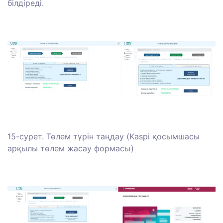
білдіреді.
15-сурет. Төлем түрін таңдау (Kaspi қосымшасы
арқылы төлем жасау формасы)