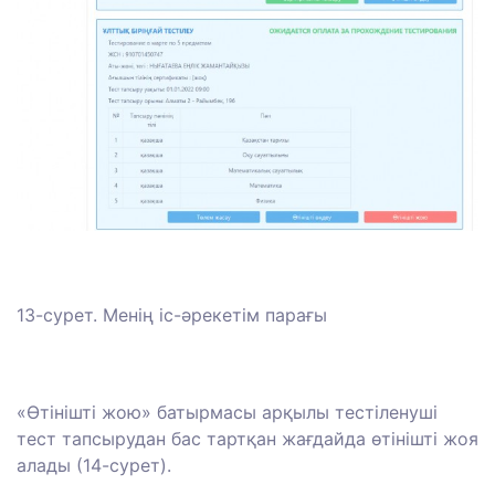
13-сурет. Менің іс-әрекетім парағы
«Өтінішті жою» батырмасы арқылы тестіленуші
тест тапсырудан бас тартқан жағдайда өтінішті жоя
алады (14-сурет).