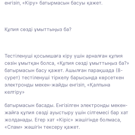
енгізіп, «Кіру» батырмасын басуы қажет.
Құпия сөзді ұмыттыңыз ба?
Тестіленуші қосымшаға кіру үшін арналған құпия
сөзін ұмытқан болса, «Құпия сөзді ұмыттыңыз ба?»
батырмасын басу қажет. Ашылған парақшада (8-
сурет) тестіленуші тіркелу барысында көрсеткен
электронды мекен-жайды енгізіп, «Қалпына
келтіру»
батырмасын басады. Енгізілген электронды мекен-
жайға құпия сөзді ауыстыру үшін сілтемесі бар хат
жолданады. Егер хат «Кіріс» жәшігінде болмаса,
«Спам» жәшігін тексеру қажет.