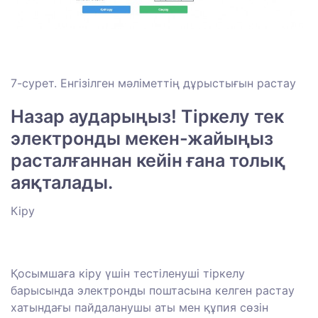
7-сурет. Енгізілген мәліметтің дұрыстығын растау
Назар аударыңыз! Тіркелу тек
электронды мекен-жайыңыз
расталғаннан кейін ғана толық
аяқталады.
Кіру
Қосымшаға кіру үшін тестіленуші тіркелу
барысында электронды поштасына келген растау
хатындағы пайдаланушы аты мен құпия сөзін