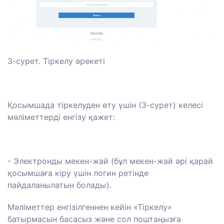
3-сурет. Тіркелу әрекеті
Қосымшада тіркелуден өту үшін (3-сурет) келесі
мәліметтерді енгізу қажет:
- Электронды мекен-жай (бұл мекен-жай әрі қарай
қосымшаға кіру үшін логин ретінде
пайдаланылатын болады).
Мәліметтер енгізілгеннен кейін «Тіркелу»
батырмасын басасыз және сол поштаңызға