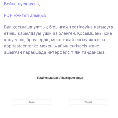
Бейне нұсқаулық
PDF жүктеп алыңыз
Бұл қосымша ұлттық бірыңғай тестілеуіне қатысуға
өтініш қабылдауы үшін әзірленген. Қосымшаны іске
қосу үшін, браузердің мекен-жай енгізу жолына
app.testcenter.kz мекен-жайын енгізесіз және
ашылған парақшада интерфейс тілін таңдайсыз.