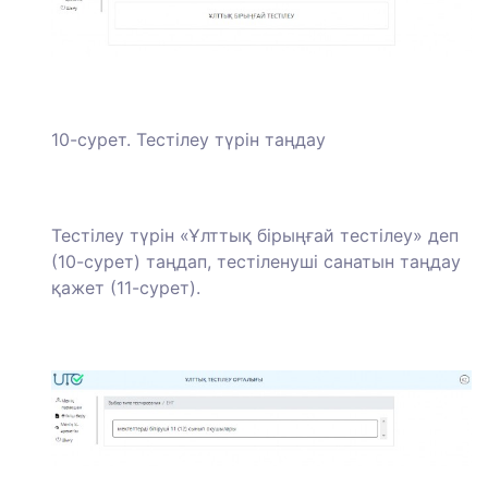
10-сурет. Тестілеу түрін таңдау
Тестілеу түрін «Ұлттық бірыңғай тестілеу» деп
(10-сурет) таңдап, тестіленуші санатын таңдау
қажет (11-сурет).