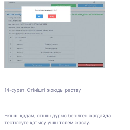
14-сурет. Өтінішті жоюды растау
Екінші қадам, өтініш дұрыс берілген жағдайда
тестілеуге қатысу үшін төлем жасау.