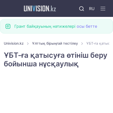
RU
Грант байқауының нәтижелері
осы бетте
Univision.kz
Ұлттық бірыңғай тестілеу
ҰБТ-ға қатысу
ҰБТ-ға қатысуға өтініш беру
бойынша нұсқаулық