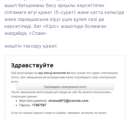
ашып батырманы басу арқылы көрсетілген
сілтемеге өтуі қажет (5-сурет) және хатта келесіде
жеке парақшасына кіруі үшін құпия сөзі де
көрсетіледі. Хат «Кіріс» жәшігінде болмаған
жағдайда, «Спам»
жәшігін тексеру қажет.