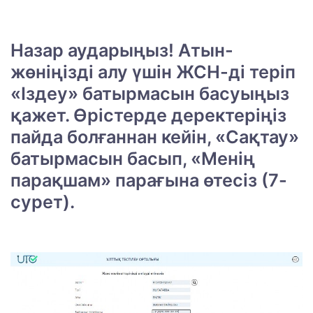
Назар аударыңыз! Атын-
жөніңізді алу үшін ЖСН-ді теріп
«Іздеу» батырмасын басуыңыз
қажет. Өрістерде деректеріңіз
пайда болғаннан кейін, «Сақтау»
батырмасын басып, «Менің
парақшам» парағына өтесіз (7-
сурет).