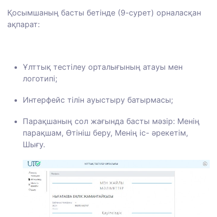
Қосымшаның басты бетінде (9-сурет) орналасқан
ақпарат:
Ұлттық тестілеу орталығының атауы мен
логотипі;
Интерфейс тілін ауыстыру батырмасы;
Парақшаның сол жағында басты мәзір: Менің
парақшам, Өтініш беру, Менің іс- әрекетім,
Шығу.