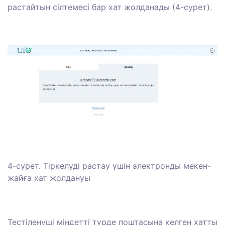
растайтын сілтемесі бар хат жолданады (4-сурет).
4-сурет. Тіркелуді растау үшін электронды мекен-
жайға хат жолдануы
Тестіленуші міндетті түрде поштасына келген хатты