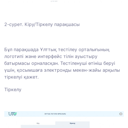
2-сурет. Кіру/Тіркелу парақшасы
Бұл парақшада Ұлттық тестілеу орталығының
логотипі және интерфейс тілін ауыстыру
батырмасы орналасқан. Тестіленуші өтініш беруі
үшін, қосымшаға электронды мекен-жайы арқылы
тіркелуі қажет.
Тіркелу