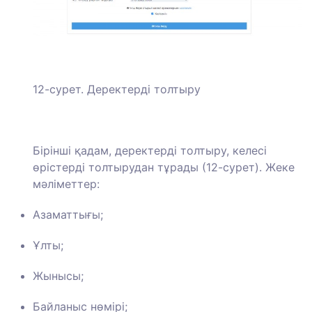
12-сурет. Деректерді толтыру
Бірінші қадам, деректерді толтыру, келесі
өрістерді толтырудан тұрады (12-сурет). Жеке
мәліметтер:
Азаматтығы;
Ұлты;
Жынысы;
Байланыс нөмірі;