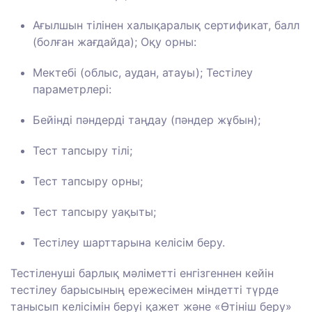
Ағылшын тілінен халықаралық сертификат, балл
(болған жағдайда); Оқу орны:
Мектебі (облыс, аудан, атауы); Тестілеу
параметрлері:
Бейінді пәндерді таңдау (пәндер жұбын);
Тест тапсыру тілі;
Тест тапсыру орны;
Тест тапсыру уақыты;
Тестілеу шарттарына келісім беру.
Тестіленуші барлық мәліметті енгізгеннен кейін
тестілеу барысының ережесімен міндетті түрде
танысып келісімін беруі қажет және «Өтініш беру»