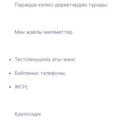
Парақша келесі деректерден тұрады:
Мен жайлы мәліметтер
Тестіленушінің аты-жөні;
Байланыс телефоны;
ЖСН;
Қауіпсіздік