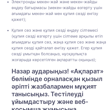
Электронды мекен-жай және мекен-жайды
өңдеу батырмасы (мекен-жайды өзгерту үшін
ағымдағы мекен-жай мен құпия сөзді енгізу
қажет);
Құпия сөз және құпия сөзді өңдеу сілтемесі
(құпия сөзді өзгерту үшін сілтеме арқылы өтіп
ағымдағы құпия сөз, жаңа құпия сөз және жаңа
құпия сөзді қайталап енгізу қажет. Егер құпия
сөзді ұмытқан болсаңыз, нұсқаулықта
жоғарыда көрсетілген ақпаратты оқыңыз);
Назар аударыңыз! «Ақпарат»
бөлімінде орналасқан қызыл
әріпті жазбалармен мұқият
танысыңыз. Тестілеуді
ұйымдастыру және веб-
қосымша жұмысына