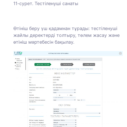
11-сурет. Тестіленуші санаты
Өтініш беру үш қадамнан тұрады: тестіленуші
жайлы деректерді толтыру, төлем жасау және
өтініш мәртебесін бақылау.