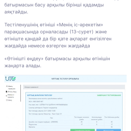
батырмасын басу арқылы бірінші қадамды
аяқтайды.
Тестіленушінің өтініші «Менің іс-әрекетім»
парақшасында орналасады (13-сурет) және
өтініште қандай да бір қате ақпарат енгізілген
жағдайда немесе өзгерген жағдайда
«Өтінішті өңдеу» батырмасы арқылы өтінішін
жаңарта алады.