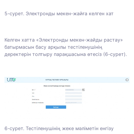
5-сурет. Электронды мекен-жайға келген хат
Келген хатта «Электронды мекен-жайды растау»
батырмасын басу арқылы тестіленушінің
деректерін толтыру парақшасына өтесіз (6-сурет).
6-сурет. Тестіленушінің жеке мәліметін енгізу