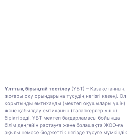
Ұлттық
бірыңғай
тестілеу
(
ҰБТ
)
–
Қазақстанның
жоғары оқу
орындарына
түсудің
негізгі
кезеңі
.
Ол
қорытынды
емтиханды
(
мектеп
оқушылары
үшін
)
және
қабылдау
емтиханын
(
талапкерлер
үшін
)
біріктіреді
.
ҰБТ
мектеп
бағдарламасы
бойынша
білім
деңгейін
растауға
және
болашақта
ЖОО
-
ға
ақылы
немесе
бюджеттік
негізде
түсуге
мүмкіндік