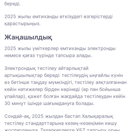
береді
.
2025
жылы
емтиханды
өткізудегі
өзгерістерді
қарастырыңыз
.
Жаңашылдық
2025
жылы
үміткерлер
емтиханды
электронды
немесе
қағаз
түрінде
тапсыра
алады
.
Электрондық
тестілеу
айтарлықтай
артықшылықтар
береді
:
тестілеудің
ыңғайлы
күнін
өз
бетінше
таңдау
мүмкіндігі
,
тестілеу
аяқталғаннан
кейін
нәтижелер
бірден
көрінеді
(
әр
пән
бойынша
ұпайлар
)
,
қажет
болған
жағдайда
тестілеуден
кейін
30
минут
ішінде
шағымдануға
болады
.
Сондай
-ақ
,
2025
жылдан
бастап
Халықаралық
тестілеу
стандарттарына
кезең-
кезеңімен
көшу
жоспарлануда
.
Талапкерлерге
ҰБТ
тапсыру
орны