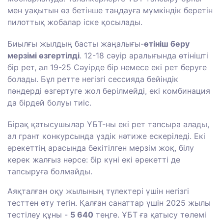
мен
уақытын
өз
бетінше
таңдауға
мүмкіндік
беретін
пилоттық
жобалар
іске қосылады
.
Биылғы
жылдың
басты
жаңалығы
-
өтініш
беру
мерзімі
өзгертілді
.
12-18
сәуір
аралығында
өтінішті
бір
рет
,
ал
19-25
Сәуірде
бір
немесе
екі
рет
беруге
болады
.
Бұл
ретте
негізгі
сессияда
бейіндік
пәндерді
өзгертуге
жол
берілмейді
,
екі
комбинация
да
бірдей
болуы
тиіс
.
Бірақ
қатысушылар
ҰБТ
-ны
екі
рет тапсыра
алады
,
ал
грант
конкурсында
үздік
нәтиже
ескеріледі
.
Екі
әрекеттің
арасында
бекітілген
мерзім
жоқ
,
білу
керек
жалғыз
нәрсе
:
бір
күні
екі
әрекетті
де
тапсыруға
болмайды
.
Аяқталған
оқу
жылының
түлектері
үшін
негізгі
тесттен
өту
тегін
.
Қалған
санаттар
үшін
2025
жылы
тестілеу
құны
-
5
640
теңге
.
ҰБТ
ға
қатысу
төлемі