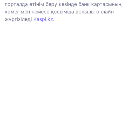
порталда
өтінім
беру
кезінде
банк
картасының
көмегімен
немесе
қосымша
арқылы
онлайн
жүргізіледі
Kaspi.kz
.