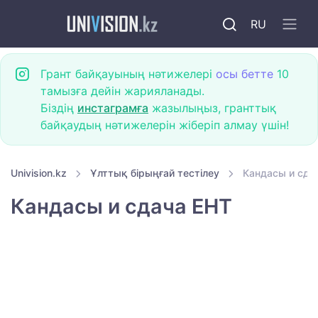
RU
Грант байқауының нәтижелері
осы бетте
10
тамызға дейін жарияланады.
Біздің
инстаграмға
жазылыңыз, гранттық
байқаудың нәтижелерін жіберіп алмау үшін!
Univision.kz
Ұлттық бірыңғай тестілеу
Кандасы и сда
Кандасы и сдача ЕНТ