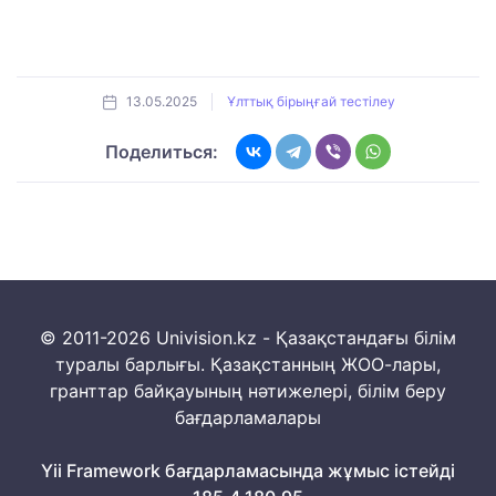
13.05.2025
Ұлттық бірыңғай тестілеу
Поделиться:
© 2011-2026 Univision.kz - Қазақстандағы білім
туралы барлығы. Қазақстанның ЖОО-лары,
гранттар байқауының нәтижелері, білім беру
бағдарламалары
Yii Framework бағдарламасында жұмыс істейді