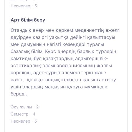
Несиелер - 5
Арт білім беру
Отандық өнер мен көркем мәдениеттің ежелгі
дәуірден қазіргі уақытқа дейінгі қалыптасуы
мен дамуының негізгі кезеңдері туралы
базалық білім. Курс өнердің барлық түрлерін
қамтиды, бұл қазақтардың адамгершілік-
эстетикалық әлемі эволюциясының жалпы
көрінісін, әдет-ғұрып элементтерін және
қазіргі қазақстандық келбетін қалыптастыру
үшін олардың маңызын құруға мүмкіндік
береді.
Оқу жылы - 2
Семестр - 4
Несиелер - 5