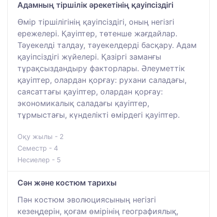
Адамның тіршілік әрекетінің қауіпсіздігі
Өмір тіршілігінің қауіпсіздігі, оның негізгі
ережелері. Қауіптер, төтенше жағдайлар.
Тәуекелді талдау, тәуекелдерді басқару. Адам
қауіпсіздігі жүйелері. Қазіргі заманғы
тұрақсыздандыру факторлары. Әлеуметтік
қауіптер, олардан қорғау: рухани саладағы,
саясаттағы қауіптер, олардан қорғау:
экономикалық саладағы қауіптер,
тұрмыстағы, күнделікті өмірдегі қауіптер.
Оқу жылы - 2
Семестр - 4
Несиелер - 5
Сән және костюм тарихы
Пән костюм эволюциясының негізгі
кезеңдерін, қоғам өмірінің географиялық,