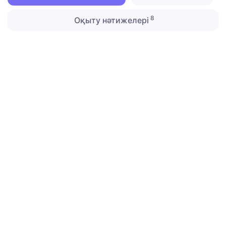
8
Оқыту нәтижелері