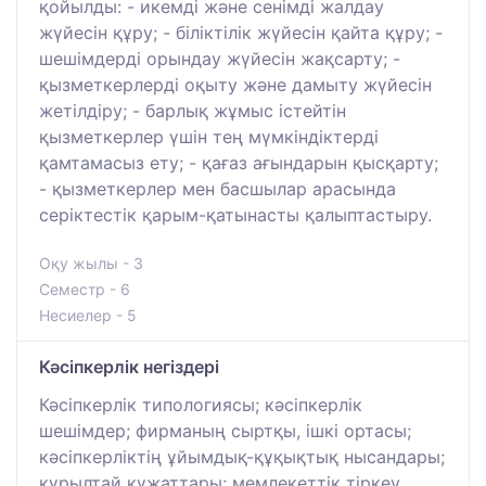
қойылды: - икемді және сенімді жалдау
жүйесін құру; - біліктілік жүйесін қайта құру; -
шешімдерді орындау жүйесін жақсарту; -
қызметкерлерді оқыту және дамыту жүйесін
жетілдіру; - барлық жұмыс істейтін
қызметкерлер үшін тең мүмкіндіктерді
қамтамасыз ету; - қағаз ағындарын қысқарту;
- қызметкерлер мен басшылар арасында
серіктестік қарым-қатынасты қалыптастыру.
Оқу жылы - 3
Семестр - 6
Несиелер - 5
Кәсіпкерлік негіздері
Кәсіпкерлік типологиясы; кәсіпкерлік
шешімдер; фирманың сыртқы, ішкі ортасы;
кәсіпкерліктің ұйымдық-құқықтық нысандары;
құрылтай құжаттары; мемлекеттік тіркеу,