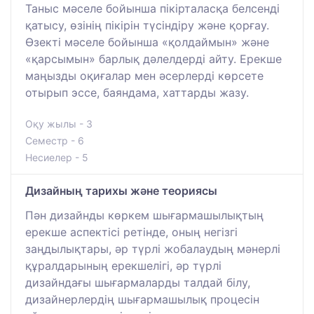
Таныс мәселе бойынша пікірталасқа белсенді
қатысу, өзінің пікірін түсіндіру және қорғау.
Өзекті мәселе бойынша «қолдаймын» және
«қарсымын» барлық дәлелдерді айту. Ерекше
маңызды оқиғалар мен әсерлерді көрсете
отырып эссе, баяндама, хаттарды жазу.
Оқу жылы - 3
Семестр - 6
Несиелер - 5
Дизайның тарихы және теориясы
Пән дизайнды көркем шығармашылықтың
ерекше аспектісі ретінде, оның негізгі
заңдылықтары, әр түрлі жобалаудың мәнерлі
құралдарының ерекшелігі, әр түрлі
дизайндағы шығармаларды талдай білу,
дизайнерлердің шығармашылық процесін