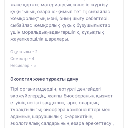
және қаржы; материалдық және іс жүргізу
құқығының өзара іс-қимыл тетігі; сыбайлас
жемқорлықтың мәні, оның шығу себептері;
сыбайлас жемқорлық құқық бұзушылықтар
үшін моральдық-адамгершілік, құқықтық
жауапкершілік шаралары.
Оқу жылы - 2
Семестр - 4
Несиелер - 5
Экология және тұрақты даму
Тірі организмдердің, әртүрлі деңгейдегі
экожүйелердің, жалпы биосфераның қызмет
етуінің негізгі заңдылықтары, олардың
тұрақтылығы; биосфера компоненттері мен
адамның шаруашылық іс-әрекетінің
экологиялық салдарының өзара әрекеттесуі,