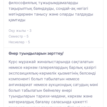
философиялық тұжырымдамаларды
тақырыптық баяндауды, сондай-ақ негізгі
мәтіндермен танысу және оларды талдауды
қамтиды
Оқу жылы - 3
Семестр - 5
Несиелер - 5
Өнер туындыларын зерттеу/
Курс мұражай жиналыстарында сақталатын
немесе көркем галереялардың барлық қазіргі
экспозициялық-көрмелік қызметінің белсенді
компоненті болып табылатын немесе
антиквариат немесе аукциондық сатудың мәні
болып табылатын бейнелеу өнері
туындыларын тарихи-мәдени, көркем және
материалдық бағалау саласында қажетті