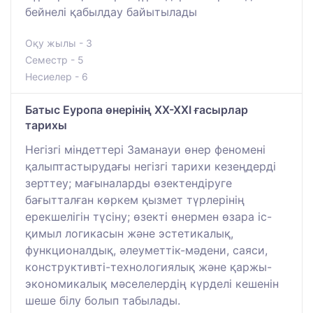
бейнелі қабылдау байытылады
Оқу жылы - 3
Семестр - 5
Несиелер - 6
Батыс Еуропа өнерінің ХХ-ХХІ ғасырлар
тарихы
Негізгі міндеттері Заманауи өнер феномені
қалыптастырудағы негізгі тарихи кезеңдерді
зерттеу; мағыналарды өзектендіруге
бағытталған көркем қызмет түрлерінің
ерекшелігін түсіну; өзекті өнермен өзара іс-
қимыл логикасын және эстетикалық,
функционалдық, әлеуметтік-мәдени, саяси,
конструктивті-технологиялық және қаржы-
экономикалық мәселелердің күрделі кешенін
шеше білу болып табылады.