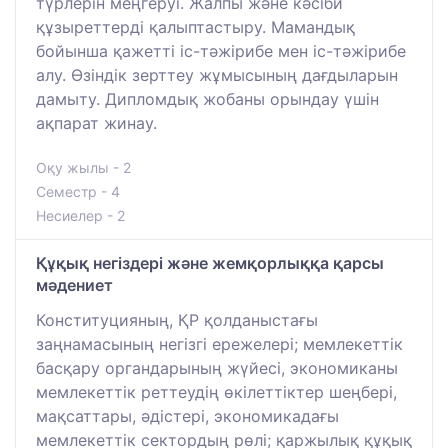
түрлерін меңгеруі. Жалпы және кәсіби
құзыреттерді қалыптастыру. Мамандық
бойынша қажетті іс-тәжірибе мен іс-тәжірибе
алу. Өзіндік зерттеу жұмысының дағдыларын
дамыту. Дипломдық жобаны орындау үшін
ақпарат жинау.
Оқу жылы - 2
Семестр - 4
Несиелер - 2
Құқық негіздері және жемқорлыққа қарсы
мәдениет
Конституцияның, ҚР қолданыстағы
заңнамасының негізгі ережелері; мемлекеттік
басқару органдарының жүйесі, экономиканы
мемлекеттік реттеудің өкілеттіктер шеңбері,
мақсаттары, әдістері, экономикадағы
мемлекеттік сектордың рөлі; қаржылық құқық