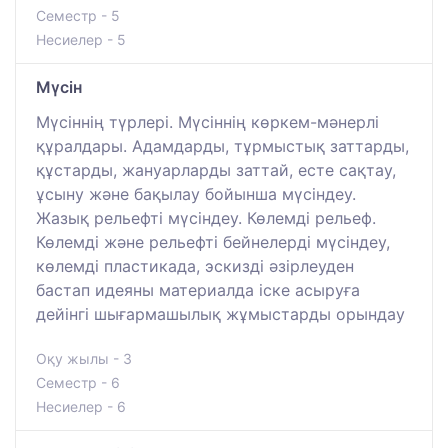
Семестр - 5
Несиелер - 5
Мүсін
Мүсіннің түрлері. Мүсіннің көркем-мәнерлі
құралдары. Адамдарды, тұрмыстық заттарды,
құстарды, жануарларды заттай, есте сақтау,
ұсыну және бақылау бойынша мүсіндеу.
Жазық рельефті мүсіндеу. Көлемді рельеф.
Көлемді және рельефті бейнелерді мүсіндеу,
көлемді пластикада, эскизді әзірлеуден
бастап идеяны материалда іске асыруға
дейінгі шығармашылық жұмыстарды орындау
Оқу жылы - 3
Семестр - 6
Несиелер - 6