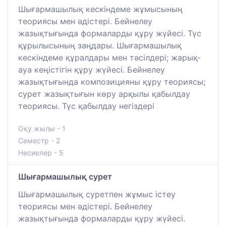
Шығармашылық кескіндеме жұмысының
теориясы мен әдістері. Бейнелеу
жазықтығында формаларды құру жүйесі. Түс
құрылысының заңдары. Шығармашылық
кескіндеме құралдары мен тәсілдері; жарық-
ауа кеңістігін құру жүйесі. Бейнелеу
жазықтығында композицияны құру теориясы;
сурет жазықтығын көру арқылы қабылдау
теориясы. Түс қабылдау негіздері
Оқу жылы - 1
Семестр - 2
Несиелер - 5
Шығармашылық сурет
Шығармашылық суретпен жұмыс істеу
теориясы мен әдістері. Бейнелеу
жазықтығында формаларды құру жүйесі.