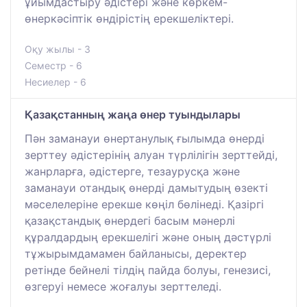
ұйымдастыру әдістері және көркем-
өнеркәсіптік өндірістің ерекшеліктері.
Оқу жылы - 3
Семестр - 6
Несиелер - 6
Қазақстанның жаңа өнер туындылары
Пән заманауи өнертанулық ғылымда өнерді
зерттеу әдістерінің алуан түрлілігін зерттейді,
жанрларға, әдістерге, тезаурусқа және
заманауи отандық өнерді дамытудың өзекті
мәселелеріне ерекше көңіл бөлінеді. Қазіргі
қазақстандық өнердегі басым мәнерлі
құралдардың ерекшелігі және оның дәстүрлі
тұжырымдамамен байланысы, деректер
ретінде бейнелі тілдің пайда болуы, генезисі,
өзгеруі немесе жоғалуы зерттеледі.