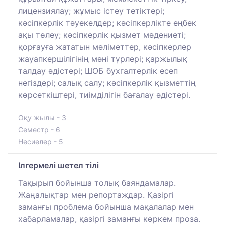
лицензиялау; жұмыс істеу тетіктері;
кәсіпкерлік тәуекелдер; кәсіпкерлікте еңбек
ақы төлеу; кәсіпкерлік қызмет мәдениеті;
қорғауға жататын мәліметтер, кәсіпкерлер
жауапкершілігінің мәні түрлері; қаржылық
талдау әдістері; ШОБ бухгалтерлік есеп
негіздері; салық салу; кәсіпкерлік қызметтің
көрсеткіштері, тиімділігін бағалау әдістері.
Оқу жылы - 3
Семестр - 6
Несиелер - 5
Ілгермелі шетел тілі
Тақырып бойынша толық баяндамалар.
Жаңалықтар мен репортаждар. Қазіргі
заманғы проблема бойынша мақалалар мен
хабарламалар, қазіргі заманғы көркем проза.