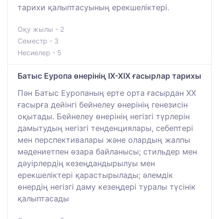
тарихи қалыптасуының ерекшеліктері.
Оқу жылы - 2
Семестр - 3
Несиелер - 5
Батыс Еуропа өнерінің IX-XIX ғасырлар тарихы
Пән Батыс Еуропаның ерте орта ғасырдан ХХ
ғасырға дейінгі бейнелеу өнерінің генезисін
оқытады. Бейнелеу өнерінің негізгі түрлерін
дамытудың негізгі тенденциялары, себептері
мен перспективалары және олардың жалпы
мәдениетпен өзара байланысы; стильдер мен
дәуірлердің кезеңдандырылуы мен
ерекшеліктері қарастырылады; әлемдік
өнердің негізгі даму кезеңдері туралы түсінік
қалыптасады