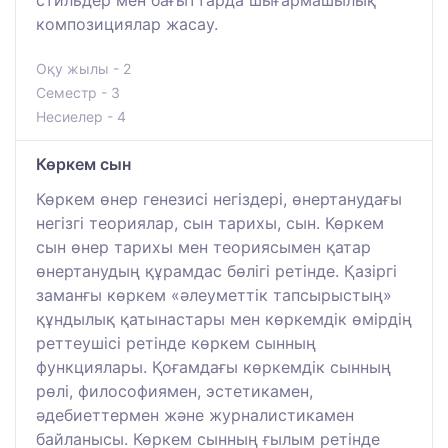
композициялар жасау.
Оқу жылы - 2
Семестр - 3
Несиелер - 4
Көркем сын
Көркем өнер генезисі негіздері, өнертанудағы
негізгі теориялар, сын тарихы, сын. Көркем
сын өнер тарихы мен теориясымен қатар
өнертанудың құрамдас бөлігі ретінде. Қазіргі
заманғы көркем «әлеуметтік тапсырыстың»
құндылық қатынастары мен көркемдік өмірдің
реттеушісі ретінде көркем сынның
функциялары. Қоғамдағы көркемдік сынның
рөлі, философиямен, эстетикамен,
әдебиеттермен және журналистикамен
байланысы. Көркем сынның ғылым ретінде