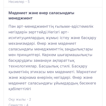
Несиелер - 5
Мәдениет және өнер саласындағы
менеджмент
Пән арт-менеджменттің ғылыми-әдістемелік
негіздерін зерттейді.Негізгі арт-
иснтитуциялардың жұмыс істеу және басқару
механизмдері. Өнер және мәдениет
саласындағы менеджменттің заңдылықтары
мен принциптері. Көркем шығармашылықты
басқарудағы заманауи ақпараттық
технологиялар. Басшылық стилі. Басқару
қызметінің этикасы мен мәдениеті. Маркетинг
және жарнама өнерінің негіздері. Өнер және
мәдениет саласындағы ұйымдардың бәсекеге
қабілеттілігі
Оқу жылы - 2
Семестр - 4