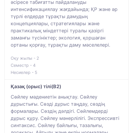
әсіресе табиғатты пайдалануды
интенсификациялау жағдайында; ҚР және әр
түрлі елдерде тұрақты дамудың
концепциялары, стратегиялары және
практикалық міндеттері туралы қазіргі
заманғы түсініктер; экология, қоршаған
ортаны қорғау, тұрақты даму мәселелері.
Оқу жылы - 2
Семестр - 4
Несиелер - 5
Қазақ (орыс) тілі(В2)
Сөйлеу мәдениетін анықтау. Сөйлеу
дұрыстығы. Сөзді дұрыс таңдау, сөздің
формалары. Сөздің дәлдігі. Сөйлемдерді
дұрыс құру. Сөйлеу мәнерлілігі. Экспрессивті
синтаксис. Сөйлеу байлығы, тазалығы,
логикасы. Айтылу және екпін нормалары.