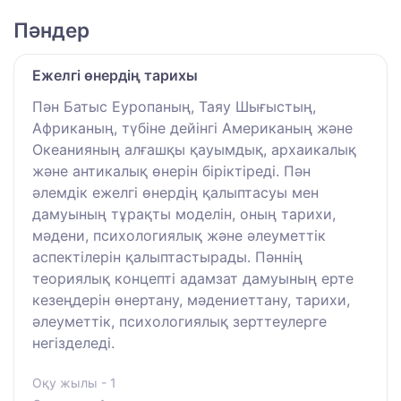
Пәндер
Ежелгі өнердің тарихы
Пән Батыс Еуропаның, Таяу Шығыстың,
Африканың, түбіне дейінгі Американың және
Океанияның алғашқы қауымдық, архаикалық
және антикалық өнерін біріктіреді. Пән
әлемдік ежелгі өнердің қалыптасуы мен
дамуының тұрақты моделін, оның тарихи,
мәдени, психологиялық және әлеуметтік
аспектілерін қалыптастырады. Пәннің
теориялық концепті адамзат дамуының ерте
кезеңдерін өнертану, мәдениеттану, тарихи,
әлеуметтік, психологиялық зерттеулерге
негізделеді.
Оқу жылы - 1