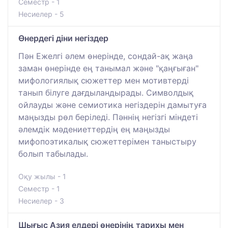
Семестр - 1
Несиелер - 5
Өнердегі діни негіздер
Пән Ежелгі әлем өнерінде, сондай-ақ жаңа
заман өнерінде ең танымал және "қаңғыған"
мифологиялық сюжеттер мен мотивтерді
танып білуге дағдыландырады. Символдық
ойлауды және семиотика негіздерін дамытуға
маңызды рөл беріледі. Пәннің негізгі міндеті
әлемдік мәдениеттердің ең маңызды
мифопоэтикалық сюжеттерімен таныстыру
болып табылады.
Оқу жылы - 1
Семестр - 1
Несиелер - 3
Шығыс Азия елдері өнерінің тарихы мен