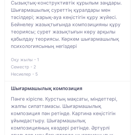
Сызықтық-конструктивтік құрылым заңдары.
Шығармашылық суреттің құралдары мен
тәсілдері; жарық-ауа кеңістігін құру жүйесі.
Бейнелеу жазықтығында композицияны құру
теориясы; сурет жазықтығын көру арқылы
қабылдау теориясы. Көркем шығармашылық
психологиясының негіздері
Оқу жылы - 1
Семестр - 2
Несиелер - 5
Шығармашылық композиция
Пәнге кіріспе. Курстың мақсаты, міндеттері,
жалпы сипаттамасы. Шығармашылық
композиция пән ретінде. Картина кеңістігін
ұйымдастыру. Шығармашылық
композицияның көздері ретінде. Әртүрлі
стильдер мен бағыттарда шығармашылық