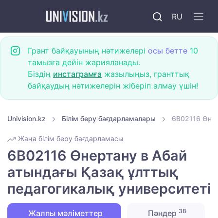
RU
Грант байқауының нәтижелері
осы бетте
10
тамызға дейін жарияланады.
Біздің
инстаграмға
жазылыңыз, гранттық
байқаудың нәтижелерін жіберіп алмау үшін!
Univision.kz
Білім беру бағдарламалары
6B02116 Өнер
Жаңа білім беру бағдарламасы
6B02116 Өнертану в Абай
атындағы Қазақ ұлттық
педагогикалық университеті
38
Жалпы мәліметтер
Пәндер