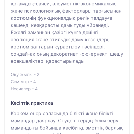
қоғамдық-саяси, әлеуметтік-экономикалық
және психологиялық факторлары тұрғысынан
костюмнің функционалдық рөлін талдауға
кешенді көзқарасты дамытуды үйренеді.
Ежелгі заманнан қазіргі күнге дейінгі
эволюция және стильдік даму кезеңдері,
костюм заттарын құрастыру тәсілдері,
сондай-ақ оның декоративті-ою-өрнекті шешу
ерекшеліктері қарастырылады
Оқу жылы - 2
Семестр - 4
Несиелер - 4
Кәсіптік практика
Көркем өнер саласында білікті және білікті
мамандар даярлау. Студенттердің білім беру
мамандығы бойынша кәсіби қызметтің барлық