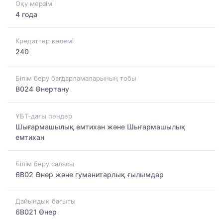
Оқу мерзімі
4 года
Кредиттер көлемі
240
Білім беру бағдарламаларының тобы
B024 Өнертану
ҰБТ-дағы пәндер
Шығармашылық емтихан және Шығармашылық
емтихан
Білім беру саласы
6B02 Өнер және гуманитарлық ғылымдар
Дайындық бағыты
6B021 Өнер