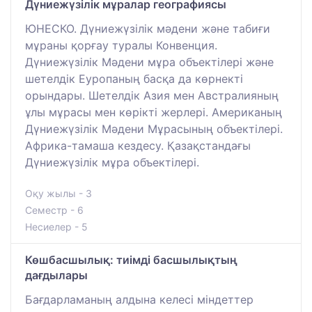
Дүниежүзілік мұралар географиясы
ЮНЕСКО. Дүниежүзілік мәдени және табиғи
мұраны қорғау туралы Конвенция.
Дүниежүзілік Мәдени мұра объектілері және
шетелдік Еуропаның басқа да көрнекті
орындары. Шетелдік Азия мен Австралияның
ұлы мұрасы мен көрікті жерлері. Американың
Дүниежүзілік Мәдени Мұрасының объектілері.
Африка-тамаша кездесу. Қазақстандағы
Дүниежүзілік мұра объектілері.
Оқу жылы - 3
Семестр - 6
Несиелер - 5
Көшбасшылық: тиімді басшылықтың
дағдылары
Бағдарламаның алдына келесі міндеттер