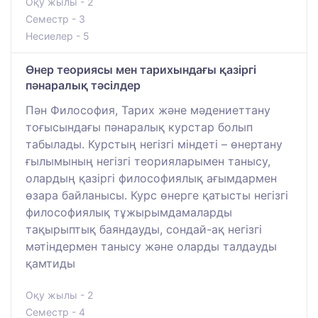
Оқу жылы - 2
Семестр - 3
Несиелер - 5
Өнер теориясы мен тарихындағы қазіргі
пәнаралық тәсілдер
Пән Философия, Тарих және мәдениеттану
тоғысындағы пәнаралық курстар болып
табылады. Курстың негізгі міндеті – өнертану
ғылымының негізгі теорияларымен танысу,
олардың қазіргі философиялық ағымдармен
өзара байланысы. Курс өнерге қатысты негізгі
философиялық тұжырымдамаларды
тақырыптық баяндауды, сондай-ақ негізгі
мәтіндермен танысу және оларды талдауды
қамтиды
Оқу жылы - 2
Семестр - 4