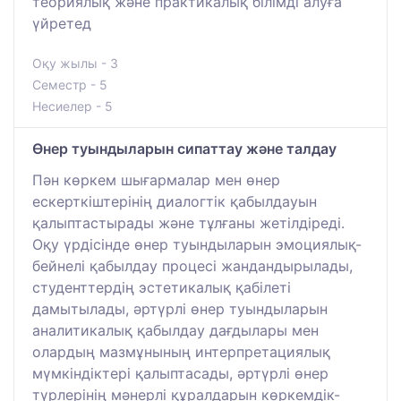
теориялық және практикалық білімді алуға
үйретед
Оқу жылы - 3
Семестр - 5
Несиелер - 5
Өнер туындыларын сипаттау және талдау
Пән көркем шығармалар мен өнер
ескерткіштерінің диалогтік қабылдауын
қалыптастырады және тұлғаны жетілдіреді.
Оқу үрдісінде өнер туындыларын эмоциялық-
бейнелі қабылдау процесі жандандырылады,
студенттердің эстетикалық қабілеті
дамытылады, әртүрлі өнер туындыларын
аналитикалық қабылдау дағдылары мен
олардың мазмұнының интерпретациялық
мүмкіндіктері қалыптасады, әртүрлі өнер
түрлерінің мәнерлі құралдарын көркемдік-