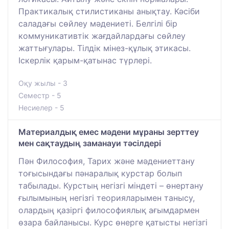
Практикалық стилистиканы анықтау. Кәсіби
саладағы сөйлеу мәдениеті. Белгілі бір
коммуникативтік жағдайлардағы сөйлеу
жаттығулары. Тілдік мінез-құлық этикасы.
Іскерлік қарым-қатынас түрлері.
Оқу жылы - 3
Семестр - 5
Несиелер - 5
Материалдық емес мәдени мұраны зерттеу
мен сақтаудың заманауи тәсілдері
Пән Философия, Тарих және мәдениеттану
тоғысындағы пәнаралық курстар болып
табылады. Курстың негізгі міндеті – өнертану
ғылымының негізгі теорияларымен танысу,
олардың қазіргі философиялық ағымдармен
өзара байланысы. Курс өнерге қатысты негізгі