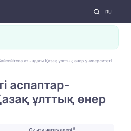
и
RU
йсейітова атындағы Қазақ ұлттық өнер университеті
і аспаптар-
Қазақ ұлттық өнер
5
Оқыту нәтижелері