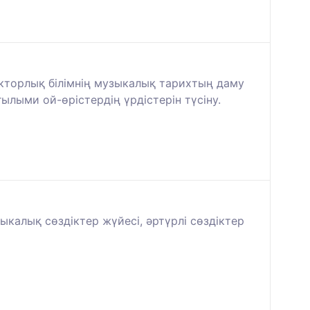
докторлық білімнің музыкалық тарихтың даму
ылыми ой-өрістердің үрдістерін түсіну.
ыкалық сөздіктер жүйесі, әртүрлі сөздіктер