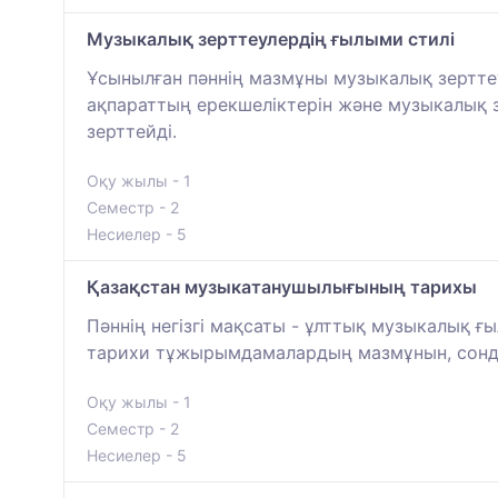
Музыкалық зерттеулердің ғылыми стилі
Ұсынылған пәннің мазмұны музыкалық зерттеу
ақпараттың ерекшеліктерін және музыкалық 
зерттейді.
Оқу жылы - 1
Семестр - 2
Несиелер - 5
Қазақстан музыкатанушылығының тарихы
Пәннің негізгі мақсаты - ұлттық музыкалық 
тарихи тұжырымдамалардың мазмұнын, сонда
Оқу жылы - 1
Семестр - 2
Несиелер - 5