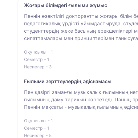
Жоғары білімдегі ғылыми жұмыс
Пәннің өзектілігі докторантты жоғары білім 
педагогикалық үрдісті ұйымдастыруда, студен
студенттердің жеке басының ерекшеліктері м
сипаттамалары мен принциптерімен танысуға
Оқу жылы - 1
Семестр - 1
Несиелер - 3
Ғылыми зерттеулердің әдіснамасы
Пән қазіргі заманғы музыкалық ғылымның негі
ғылымның даму тарихын көрсетеді. Пәннің
Пәннің мақсаты - музыкалық ғылымның әдісна
Оқу жылы - 1
Семестр - 1
Несиелер - 5