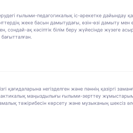
берудегі ғылыми-педагогикалық іс-әрекетке дайындау қ
ттердің жеке басын дамытудағы, өзін-өзі дамыту мен ө
ен, сондай-ақ кәсіптік білім беру жүйесінде жүзеге ас
 бағытталған.
згі қағидаларына негізделген және пәннің қазіргі зам
 практикалық маңыздылығы ғылыми-зерттеу жұмыстары
малық тәжірибесін көрсету және музыканың шексіз әлем