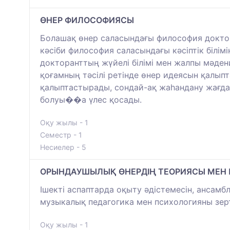
ӨНЕР ФИЛОСОФИЯСЫ
Болашақ өнер саласындағы философия докторл
кәсіби философия саласындағы кәсіптік білімі
докторанттың жүйелі білімі мен жалпы мәден
қоғамның тәсілі ретінде өнер идеясын қалы
қалыптастырады, сондай-ақ жаһандану жағдай
болуы��а үлес қосады.
Оқу жылы - 1
Семестр - 1
Несиелер - 5
ОРЫНДАУШЫЛЫҚ ӨНЕРДІҢ ТЕОРИЯСЫ МЕН
Ішекті аспаптарда оқыту әдістемесін, анса
музыкалық педагогика мен психологияны зер
Оқу жылы - 1