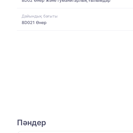
8D02 Өнер және гуманитарлық ғылымдар
Дайындық бағыты
8D021 Өнер
Пәндер