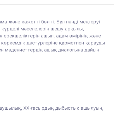
 және қажетті бөлігі. Бұл пәнді меңгеруі
ың күрделі мәселелерін шешу арқылы,
я ерекшеліктерін ашып, адам өмірінің және
 көркемдік дәстүрлеріне құрметпен қарауды
ген мәдениеттердің ашық диалогына дайын
ндаушылық, XX ғасырдың дыбыстық ашылуын,