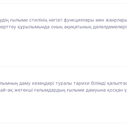
дің ғылыми стилінің негізгі функциялары мен жанрлары
зерттеу құрылымында оның ақиқатының дәлелдемелерін
ғылымның даму кезеңдері туралы тарихи білімді қалыпт
й-ақ жетекші ғалымдардың ғылыми дамуына қосқан үле