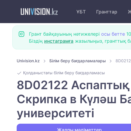
ҰБТ
Гранттар
Ж
Грант байқауының нәтижелері
осы бетте
10
Біздің
инстаграмға
жазылыңыз, гранттық ба
Univision.kz
Білім беру бағдарламалары
8D0212
Қолданыстағы білім беру бағдарламасы
8D02122 Аспаптық
Скрипка в Күләш Б
университеті
Жалпы мәліметтер