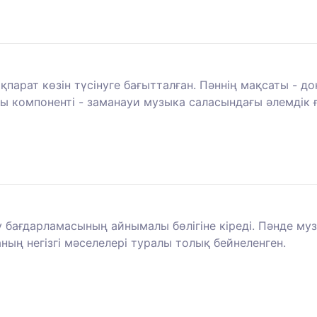
қпарат көзін түсінуге бағытталған. Пәннің мақсаты - 
ы компоненті - заманауи музыка саласындағы әлемдік ғ
у бағдарламасының айнымалы бөлігіне кіреді. Пәнде муз
ың негізгі мәселелері туралы толық бейнеленген.