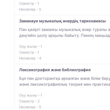
Семестр - 1
Несиелер - 5
Заманауи музыкалық өнердің тарихнамасы
Пән қазіргі заманғы музыкалық өнер туралы а
деңгейін шолу арқылы байыту. Пәннің маңызд
Оқу жылы - 1
Семестр - 1
Несиелер - 4
Лексикография және библиография
Бұл пән докторантқа арналған және білім бер
және лексикографиялық теория мен практикан
Оқу жылы - 1
Семестр - 2
Несиелер - 5