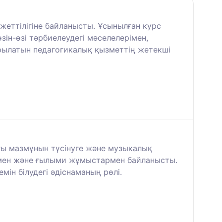
ажеттілігіне байланысты. Ұсынылған курс
зін-өзі тәрбиелеудегі мәселелерімен,
ырылатын педагогикалық қызметтің жетекші
анғы мазмұнын түсінуге және музыкалық
мен және ғылыми жұмыстармен байланысты.
ін білудегі әдіснаманың рөлі.