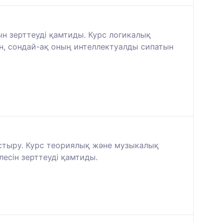
н зерттеуді қамтиды. Курс логикалық
, сондай-ақ оның интеллектуалды сипатын
астыру. Курс теориялық және музыкалық
сін зерттеуді қамтиды.