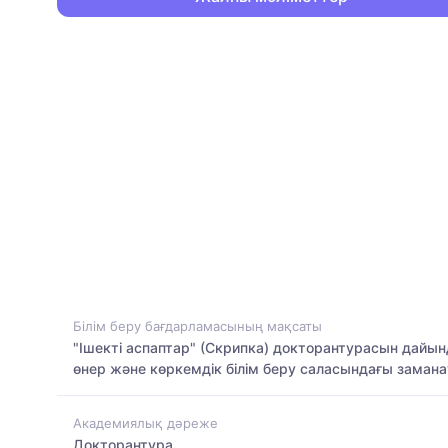
Білім беру бағдарламасының мақсаты
"Ішекті аспаптар" (Скрипка) докторантурасын дайы
өнер және көркемдік білім беру саласындағы заман
Академиялық дәреже
Докторантура