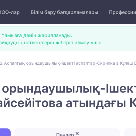
ОО-лар
Білім беру бағдарламалары
Професси
 тамызға дейін жарияланады.
йқаудың нәтижелерін жіберіп алмау үшін!
2 Аспаптық орындаушылық-Ішекті аспаптар-Скрипка в Күләш Ба
 орындаушылық-Ішект
айсейітова атындағы 
10
Пәндер