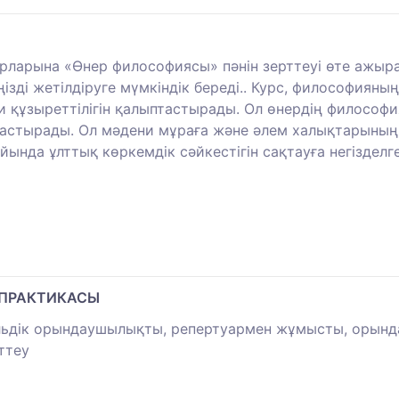
арына «Өнер философиясы» пәнін зерттеуі өте ажырама
ңізді жетілдіруге мүмкіндік береді.. Курс, философиян
и құзыреттілігін қалыптастырады. Ол өнердің философи
птастырады. Ол мәдени мұраға және әлем халықтарының
ында ұлттық көркемдік сәйкестігін сақтауға негіздел
 ПРАКТИКАСЫ
мбльдік орындаушылықты, репертуармен жұмысты, оры
ттеу