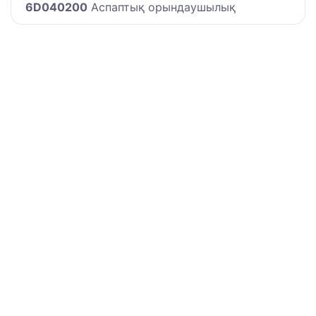
6D040200
Аспаптық орындаушылық