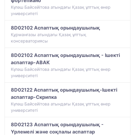
фортепиано
Күләш Байсейітова атындағы Қазақ ұлттық өнер
университеті
8D02102 Аспаптық орындаушылық
Құрманғазы атындағы Қазақ ұлттық
консерваториясы
8D02102 Аспаптық орындаушылық - Ішекті
аспаптар-АВАК
Күләш Байсейітова атындағы Қазақ ұлттық өнер
университеті
8D02122 Аспаптық орындаушылық-Ішекті
аспаптар-Скрипка
Күләш Байсейітова атындағы Қазақ ұлттық өнер
университеті
8D02123 Аспаптық орындаушылық -
Үрлемелі және соқпалы аспаптар