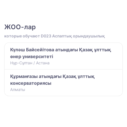
ЖОО-лар
которые обучают D023 Аспаптық орындаушылық
Күләш Байсейітова атындағы Қазақ ұлттық
өнер университеті
Нұр-Сұлтан / Астана
Құрманғазы атындағы Қазақ ұлттық
консерваториясы
Алматы