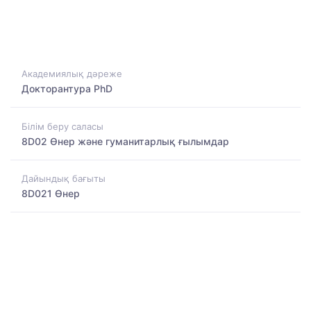
Академиялық дәреже
Докторантура PhD
Білім беру саласы
8D02 Өнер және гуманитарлық ғылымдар
Дайындық бағыты
8D021 Өнер