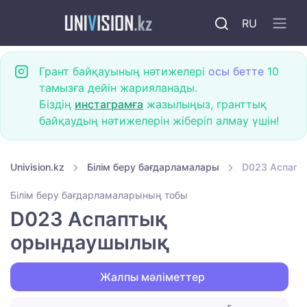
RU
Грант байқауының нәтижелері
осы бетте
10
тамызға дейін жарияланады.
Біздің
инстаграмға
жазылыңыз, гранттық
байқаудың нәтижелерін жіберіп алмау үшін!
Univision.kz
Білім беру бағдарламалары
D023 Аспап
Білім беру бағдарламаларының тобы
D023 Аспаптық
орындаушылық
Жалпы мәліметтер