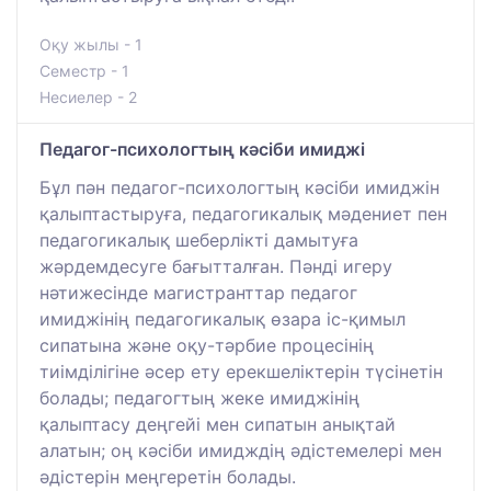
Оқу жылы - 1
Семестр - 1
Несиелер - 2
Педагог-психологтың кәсіби имиджі
Бұл пән педагог-психологтың кәсіби имиджін
қалыптастыруға, педагогикалық мәдениет пен
педагогикалық шеберлікті дамытуға
жәрдемдесуге бағытталған. Пәнді игеру
нәтижесінде магистранттар педагог
имиджінің педагогикалық өзара іс-қимыл
сипатына және оқу-тәрбие процесінің
тиімділігіне әсер ету ерекшеліктерін түсінетін
болады; педагогтың жеке имиджінің
қалыптасу деңгейі мен сипатын анықтай
алатын; оң кәсіби имидждің әдістемелері мен
әдістерін меңгеретін болады.