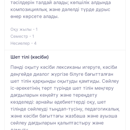
тәсілдерін талдай алады; көпшілік алдында
композициялық және дәлелді түрде дұрыс
өнер көрсете алады.
Оқу жылы - 1
Семестр - 1
Несиелер - 4
Шет тілі (кәсіби)
Пәнді оқыту кәсіби лексиканы игеруге, кәсіби
деңгейде диалог жүргізе білуге бағытталған
шет тілін қарқынды оқытуды қамтиды. Сөйлеу
іс-әрекетінің төрт түрінде шет тілін меңгеру
дағдыларын кеңейту және тереңдету
көзделеді: арнайы әдебиеттерді оқу, шет
тілінде сөйлеуді тыңдап-түсіну, педагогикалық
және кәсіби бағыттағы жазбаша және ауызша
сөйлеу дағдыларын қалыптастыру және
дамыту.