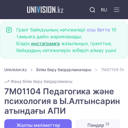
RU
Грант байқауының нәтижелері
осы бетте
10
тамызға дейін жарияланады.
Біздің
инстаграмға
жазылыңыз, гранттық
байқаудың нәтижелерін жіберіп алмау үшін!
Univision.kz
Білім беру бағдарламалары
7M01104 Педа
Жаңа білім беру бағдарламасы
7M01104 Педагогика және
психология в Ы.Алтынсарин
атындағы АПИ
12
Жалпы мәліметтер
Пәндер