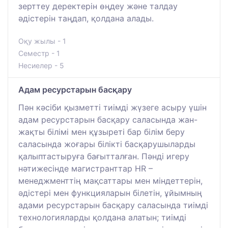
зерттеу деректерін өңдеу және талдау
әдістерін таңдап, қолдана алады.
Оқу жылы - 1
Семестр - 1
Несиелер - 5
Адам ресурстарын басқару
Пән кәсіби қызметті тиімді жүзеге асыру үшін
адам ресурстарын басқару саласында жан-
жақты білімі мен құзыреті бар білім беру
саласында жоғары білікті басқарушыларды
қалыптастыруға бағытталған. Пәнді игеру
нәтижесінде магистранттар HR –
менеджменттің мақсаттары мен міндеттерін,
әдістері мен функцияларын білетін, ұйымның
адами ресурстарын басқару саласында тиімді
технологияларды қолдана алатын; тиімді