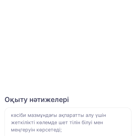
Оқыту нәтижелері
кәсіби мазмұндағы ақпаратты алу үшін
жеткілікті көлемде шет тілін білуі мен
меңгеруін көрсетеді;