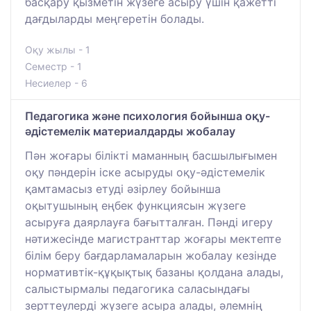
басқару қызметін жүзеге асыру үшін қажетті
дағдыларды меңгеретін болады.
Оқу жылы - 1
Семестр - 1
Несиелер - 6
Педагогика және психология бойынша оқу-
әдістемелік материалдарды жобалау
Пән жоғары білікті маманның басшылығымен
оқу пәндерін іске асыруды оқу-әдістемелік
қамтамасыз етуді әзірлеу бойынша
оқытушының еңбек функциясын жүзеге
асыруға даярлауға бағытталған. Пәнді игеру
нәтижесінде магистранттар жоғары мектепте
білім беру бағдарламаларын жобалау кезінде
нормативтік-құқықтық базаны қолдана алады,
салыстырмалы педагогика саласындағы
зерттеулерді жүзеге асыра алады, әлемнің