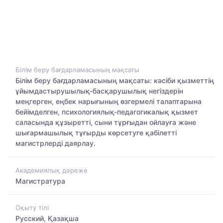
Білім беру бағдарламасының мақсаты
Білім беру бағдарламасының мақсаты: кәсіби қызметтің
ұйымдастырушылық-басқарушылық негіздерін
меңгерген, еңбек нарығының өзгермелі талаптарына
бейімделген, психологиялық-педагогикалық қызмет
саласында құзыретті, сыни тұрғыдан ойлауға және
шығармашылық тұғырды көрсетуге қабілетті
магистрлерді даярлау.
Академиялық дәреже
Магистратура
Оқыту тілі
Русский, Қазақша