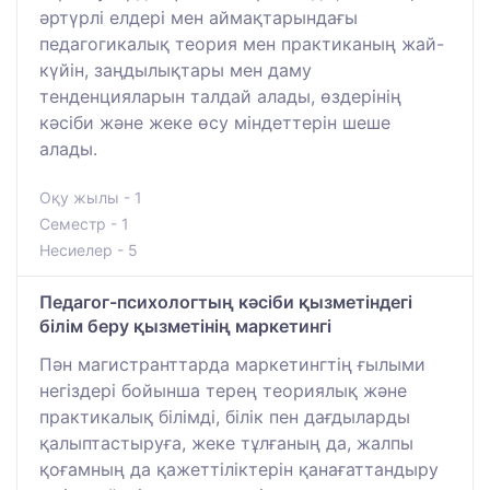
әртүрлі елдері мен аймақтарындағы
педагогикалық теория мен практиканың жай-
күйін, заңдылықтары мен даму
тенденцияларын талдай алады, өздерінің
кәсіби және жеке өсу міндеттерін шеше
алады.
Оқу жылы - 1
Семестр - 1
Несиелер - 5
Педагог-психологтың кәсіби қызметіндегі
білім беру қызметінің маркетингі
Пән магистранттарда маркетингтің ғылыми
негіздері бойынша терең теориялық және
практикалық білімді, білік пен дағдыларды
қалыптастыруға, жеке тұлғаның да, жалпы
қоғамның да қажеттіліктерін қанағаттандыру