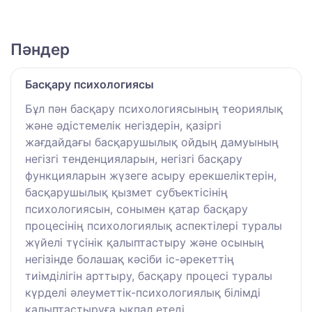
Пәндер
Басқару психологиясы
Бұл пән басқару психологиясының теориялық
және әдістемелік негіздерін, қазіргі
жағдайдағы басқарушылық ойдың дамуының
негізгі тенденцияларын, негізгі басқару
функцияларын жүзеге асыру ерекшеліктерін,
басқарушылық қызмет субъектісінің
психологиясын, сонымен қатар басқару
процесінің психологиялық аспектілері туралы
жүйелі түсінік қалыптастыру және осының
негізінде болашақ кәсіби іс-әрекеттің
тиімділігін арттыру, басқару процесі туралы
күрделі әлеуметтік-психологиялық білімді
қалыптастыруға ықпал етеді.