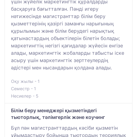
үшін жүйелік маркетингтік құралдарды
басқаруға бағытталған. Пәнді игеру
нәтижесінде магистранттар білім беру
қызметтерінің қазіргі заманғы нарығының
құрылымын және білім берудегі нарықтық
қатынастардың объектілерін білетін болады;
маркетингтің негізгі қағидалар жүйесін енгізе
алады, маркетингтік жобаларды табысты іске
асыру үшін маркетингтік зерттеулердің
әдістері мен нысандарын қолдана алады.
Оқу жылы - 1
Семестр - 1
Несиелер - 5
Білім беру менеджері қызметіндегі
тьюторлық, тәлімгерлік және коучинг
Бұл пән магистранттардың кәсіби қызметін
ұйымдастыру бойынша тьютордың теориялық