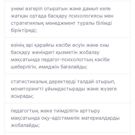
үнемі өзгеріп отыратын және дамып келе
жатқан ортада басқару психологиясы мен
стратегиялық менеджмент туралы білімді
біріктіреді;
өзінің әрі қарайғы кәсіби өсуін және оны
басқару жөніндегі қызметін жобалау
мақсатында педагог-психологтың кәсіби
шеберлігін, имиджін бағалайды;
статистикалық деректерді талдай отырып,
мониторингті ұйымдастырады және жүзеге
асырады;
педагогтың жеке тиімділігін арттыру
мақсатында оқу-әдістемелік материалдарды
жобалайды;