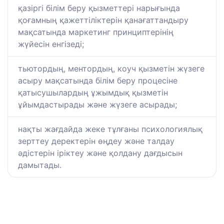
қазіргі білім беру қызметтері нарығында
қоғамның қажеттіліктерін қанағаттандыру
мақсатында маркетинг принциптерінің
жүйесін енгізеді;
тьютордың, ментордың, коуч қызметін жүзеге
асыру мақсатында білім беру процесіне
қатысушылардың ұжымдық қызметін
ұйымдастырады және жүзеге асырады;
нақты жағдайда жеке тұлғаны психологиялық
зерттеу деректерін өңдеу және талдау
әдістерін іріктеу және қолдану дағдысын
дамытады.