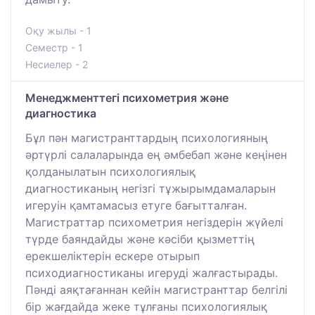
Оқу жылы - 1
Семестр - 1
Несиелер - 2
Менеджменттегі психометрия және
диагностика
Бұл пән магистранттардың психологияның
әртүрлі салаларында ең әмбебап және кеңінен
қолданылатын психологиялық
диагностиканың негізгі тұжырымдамаларын
игеруін қамтамасыз етуге бағытталған.
Магистраттар психометрия негіздерін жүйелі
түрде баяндайды және кәсіби қызметтің
ерекшеліктерін ескере отырып
психодиагностиканы игеруді жалғастырады.
Пәнді аяқтағаннан кейін магистранттар белгілі
бір жағдайда жеке тұлғаны психологиялық