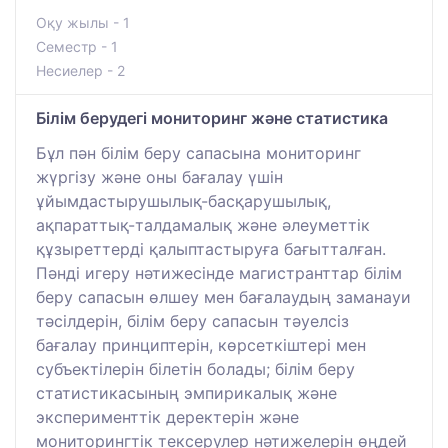
Оқу жылы - 1
Семестр - 1
Несиелер - 2
Білім берудегі мониторинг және статистика
Бұл пән білім беру сапасына мониторинг
жүргізу және оны бағалау үшін
ұйымдастырушылық-басқарушылық,
ақпараттық-талдамалық және әлеуметтік
құзыреттерді қалыптастыруға бағытталған.
Пәнді игеру нәтижесінде магистранттар білім
беру сапасын өлшеу мен бағалаудың заманауи
тәсілдерін, білім беру сапасын тәуелсіз
бағалау принциптерін, көрсеткіштері мен
субъектілерін білетін болады; білім беру
статистикасының эмпирикалық және
эксперименттік деректерін және
мониторингтік тексерулер нәтижелерін өңдей