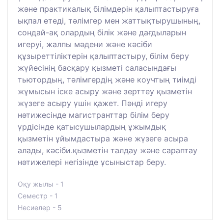
және практикалық білімдерін қалыптастыруға
ықпал етеді, тәлімгер мен жаттықтырушының,
сондай-ақ олардың білік және дағдыларын
игеруі, жалпы мәдени және кәсіби
құзыреттіліктерін қалыптастыру, білім беру
жүйесінің басқару қызметі саласындағы
тьютордың, тәлімгердің және коучтың тиімді
жұмысын іске асыру және зерттеу қызметін
жүзеге асыру үшін қажет. Пәнді игеру
нәтижесінде магистранттар білім беру
үрдісінде қатысушылардың ұжымдық
қызметін ұйымдастыра және жүзеге асыра
алады, кәсіби.қызметін талдау және сараптау
нәтижелері негізінде ұсыныстар беру.
Оқу жылы - 1
Семестр - 1
Несиелер - 5