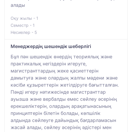
алады
Оқу жылы - 1
Семестр - 1
Несиелер - 5
Менеджердің шешендік шеберлігі
Бұл пән шешендік өнердің теориялық және
практикалық негіздерін игеруге,
магистранттардың жеке қасиеттерін
дамытуға және олардың жалпы мәдени және
кәсіби құзыреттерін жетілдіруге бағытталған.
Пәнді игеру нәтижесінде магистранттар
ауызша және вербалды емес сөйлеу әсерінің
ерекшеліктерін, олардың арақатынасының
принциптерін білетін болады, көпшілік
алдында сөйлеуге дайындық бағдарламасын
жасай алады, сөйлеу әсерінің әдістері мен