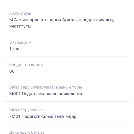
ЖОО атауы
Ы.Алтынсарин атындағы Арқалық педагогикалық
институты
Оқу мерзімі
1 год
Кредиттер көлемі
60
Білім беру бағдарламаларының тобы
M001 Педагогика және психология
Білім беру саласы
7M01 Педагогикалық ғылымдар
Дайындық бағыты