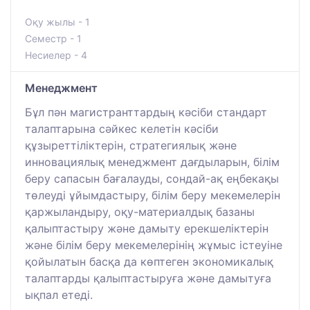
Оқу жылы - 1
Семестр - 1
Несиелер - 4
Менеджмент
Бұл пән магистранттардың кәсіби стандарт
талаптарына сәйкес келетін кәсіби
құзыреттіліктерін, стратегиялық және
инновациялық менеджмент дағдыларын, білім
беру сапасын бағалауды, сондай-ақ еңбекақы
төлеуді ұйымдастыру, білім беру мекемелерін
қаржыландыру, оқу-материалдық базаны
қалыптастыру және дамыту ерекшеліктерін
және білім беру мекемелерінің жұмыс істеуіне
қойылатын басқа да көптеген экономикалық
талаптарды қалыптастыруға және дамытуға
ықпал етеді.