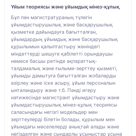
Ұйым теориясы және ұйымдық мінез-құлық
Бұл пән магистратураның түлегін
ұйымдастырушылық және басқарушылық
қызметке дайындауға бағытталған,
ұйымдардың ұйымдық және басқарушылық
құрылымын қалыптастыру жөніндегі
міндеттерді шешуге қабілетті орындаушы
немесе басшы ретінде ақпараттық-
талдамалық және ғылыми-зерттеу қызметі,
ұйымды дамытуға бағытталған жобаларды
әзірлеу және іске асыру, ұйым персоналын
ынталандыру және т.б. Пәнді игеру
нәтижесінде магистрант ұйымдастыру және
ұйымдастырушылық мінез-құлық теориясы
саласындағы негізгі модельдер мен
зерттеулерді білетін болады, құрылым мен
ұйымдағы мәселелерді анықтай алады және
негізделген және сындарлы ұсыныстар ұсына