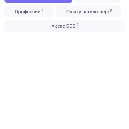
1
8
Профессии
Оқыту нәтижелері
2
Ұқсас БББ