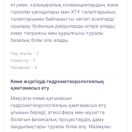
етумен, халықаралық конвенциялардың және
тіркелім қағидалары мен ХТҰ талаптарының
талаптарымен байланысты негізгі есептерді
орындау бойынша дағдыларды игере алады;
кеме теориясы мен құрылғысы туралы
базалық білім ала алады.
Оқу жылы - 2
Семестр - 3
Несиелер - 6
Кеме жүргізуді гидрометеорологиялық
қамтамасыз ету
Мақсаты-кеме қатынасын
гидрометеорологиялық қамтамасыз ету
ұғымын береді; атмосфера мен мұхитта
болатын физикалық процестердің даму
заңдылықтары туралы білім алу. Мазмұны: