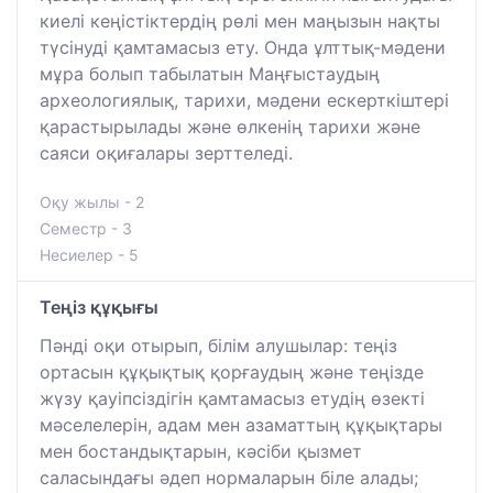
киелі кеңістіктердің рөлі мен маңызын нақты
түсінуді қамтамасыз ету. Онда ұлттық-мәдени
мұра болып табылатын Маңғыстаудың
археологиялық, тарихи, мәдени ескерткіштері
қарастырылады және өлкенің тарихи және
саяси оқиғалары зерттеледі.
Оқу жылы - 2
Семестр - 3
Несиелер - 5
Теңіз құқығы
Пәнді оқи отырып, білім алушылар: теңіз
ортасын құқықтық қорғаудың және теңізде
жүзу қауіпсіздігін қамтамасыз етудің өзекті
мәселелерін, адам мен азаматтың құқықтары
мен бостандықтарын, кәсіби қызмет
саласындағы әдеп нормаларын біле алады;