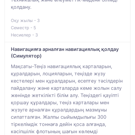
қолдану.
Оқу жылы - 3
Семестр - 5
Несиелер - 3
Навигацияға арналған навигациялық қолдау
(Симулятор)
Мақсаты-Теңіз навигациялық карталарын,
құралдарын, лоцияларын, теңізде жүзу
кестелері мен құралдарын, есептеу тәсілдерін
пайдалану және карталарда кеме жолын салу
жөнінде жеткілікті білім алу. Теңіздегі қауіпті
қоршау құралдары, теңіз карталары мен
жүзуге арналған құралдардың мазмұны
сипатталған. Жалпы сыйымдылығы 300
тіркелімдік тоннаға дейін қоса алғанда,
кәсіпшілік флотының шағын көлемді