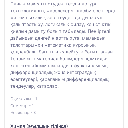
Пәннің мақсаты студенттердің әртүрлі
технологиялық мәселелерді, кәсіби есептерді
математикалық зерттеудегі дағдыларын
қалыптастыру, логикалық ойлау, кеңістіктік
қиялын дамыту болып табылады. Пән іргелі
дайындық деңгейін арттыруға, мамандық
талаптарымен математика курсының
қолданбалы бағытын күшейтуге бағытталған.
Теориялық материал бөлімдерді қамтиды:
көптеген айнымалылардың функциясының
дифференциалдық және интегралдық
есептеулері, қарапайым дифференциалдық
теңдеулер, қатарлар.
Оқу жылы - 1
Семестр - 1
Несиелер - 8
Химия (ағылшын тілінде)