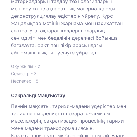
материалдарын талдау технологияларын
меңгеру және ақпараттық материалдарды
деконструкциялау әдістерін үйрету. Курс
жаңалықтар мәтінін жарнама мен насихаттан
ажыратуға, ақпарат көздерін олардың
сенімділігі мен беделінің дәрежесі бойынша
бағалауға, факт пен пікір арасындағы
айырмашылықты түсінуге үйретеді.
Оқу жылы - 2
Семестр - 3
Несиелер - 5
Сакральді Маңғыстау
Пәннің мақсаты: тарихи-мәдени үдерістер мен
тарих пен мәдениеттің өзара іс-қимылы
мәселелерін, сакрализация процесінің тарихи
және мәдени трансформациясын,
Қазақстанның ұлттық бірегейлігін нығайтудағы