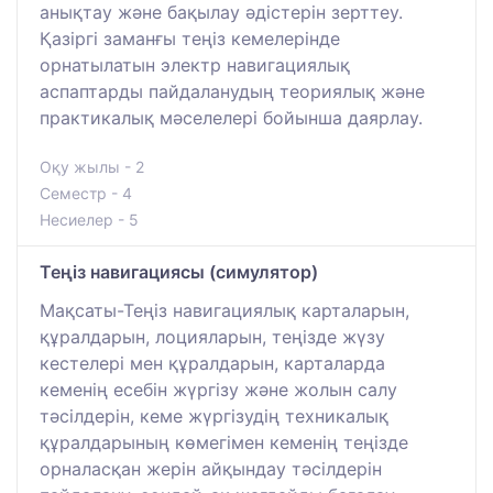
анықтау және бақылау әдістерін зерттеу.
Қазіргі заманғы теңіз кемелерінде
орнатылатын электр навигациялық
аспаптарды пайдаланудың теориялық және
практикалық мәселелері бойынша даярлау.
Оқу жылы - 2
Семестр - 4
Несиелер - 5
Теңіз навигациясы (симулятор)
Мақсаты-Теңіз навигациялық карталарын,
құралдарын, лоцияларын, теңізде жүзу
кестелері мен құралдарын, карталарда
кеменің есебін жүргізу және жолын салу
тәсілдерін, кеме жүргізудің техникалық
құралдарының көмегімен кеменің теңізде
орналасқан жерін айқындау тәсілдерін