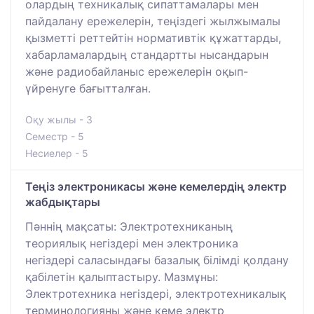
олардың техникалық сипаттамалары мен
пайдалану ережелерін, теңіздегі жылжымалы
қызметті реттейтін нормативтік құжаттарды,
хабарламалардың стандартты нысандарын
және радиобайланыс ережелерін оқып-
үйренуге бағытталған.
Оқу жылы - 3
Семестр - 5
Несиелер - 5
Теңіз электроникасы және кемелердің электр
жабдықтары
Пәннің мақсаты: Электротехниканың
теориялық негіздері мен электроника
негіздері саласындағы базалық білімді қолдану
қабілетін қалыптастыру. Мазмұны:
Электротехника негіздері, электротехникалық
терминологияны және кеме электр