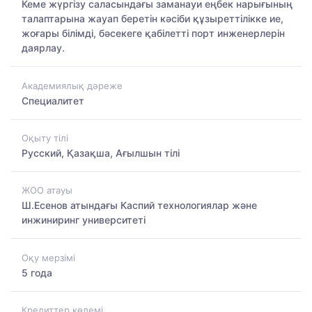
Кеме жүргізу саласындағы заманауи еңбек нарығының
талаптарына жауап беретін кәсіби құзыреттілікке ие,
жоғары білімді, бәсекеге қабілетті порт инженерлерін
даярлау.
Академиялық дәреже
Специалитет
Оқыту тілі
Русский, Қазақша, Ағылшын тілі
ЖОО атауы
Ш.Есенов атындағы Каспий технологиялар және
инжиниринг университеті
Оқу мерзімі
5 года
Кредиттер көлемі