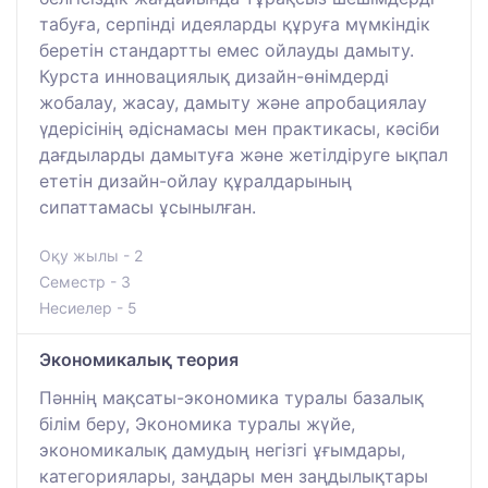
табуға, серпінді идеяларды құруға мүмкіндік
беретін стандартты емес ойлауды дамыту.
Курста инновациялық дизайн-өнімдерді
жобалау, жасау, дамыту және апробациялау
үдерісінің әдіснамасы мен практикасы, кәсіби
дағдыларды дамытуға және жетілдіруге ықпал
ететін дизайн-ойлау құралдарының
сипаттамасы ұсынылған.
Оқу жылы - 2
Семестр - 3
Несиелер - 5
Экономикалық теория
Пәннің мақсаты-экономика туралы базалық
білім беру, Экономика туралы жүйе,
экономикалық дамудың негізгі ұғымдары,
категориялары, заңдары мен заңдылықтары