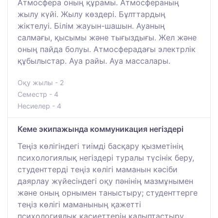
Атмосфера оның құрамы. Атмосфераның
жылу күйі. Жылу көздері. Бұлттардың
жіктелуі. Білім жауын-шашын. Ауаның
салмағы, қысымы және тығыздығы. Жел және
оның пайда болуы. Атмосферадағы электрлік
құбылыстар. Ауа райы. Ауа массалары.
Оқу жылы - 2
Семестр - 4
Несиелер - 4
Кеме экипажында коммуникация негіздері
Теңіз көлігіндегі тиімді басқару қызметінің
психологиялық негіздері туралы түсінік беру,
студенттерді теңіз көлігі маманын кәсіби
даярлау жүйесіндегі оқу пәнінің мазмұнымен
және оның орнымен таныстыру; студенттерге
теңіз көлігі маманының қажетті
психологиялық қасиеттерін қалыптастыру