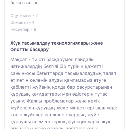
бағытталған.
Оқу жылы - 2
Семестр - 4
Несиелер - 6
Жүк тасымалдау технологиялары және
флотты басқару
Мақсат - тиісті басқарумен пайдалы
нәтижелердің белгілі бір түрінің қажетті
санын-осы бағыттарда тасымалдаудың талап
етілетін көлемін алуды қамтамасыз етуге
қабілетті жүйенің қолда бар ресурстарынан
құрудың қағидаттары мен әдістерін тұтас
ұсыну. Жалпы проблемалар және көлік
жүйелерін құрудың жеке міндеттері шешіледі:
көлік жүйелерінің және олардың жүйе
құраушы элементтерінің функциялары: жүк
ағындары және оларды зерттеу; көлік