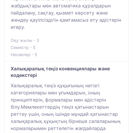
жабдықтары мен автоматика құралдарын
пайдалану, сақтау, қызмет көрсету және
жөндеу қауіпсіздігін қамтамасыз ету әдістерін
игеру.
Оқу жылы - 3
Семестр - 5
Несиелер - 5
Халықаралық теңіз конвенциялары және
кодекстері
Халықаралық теңіз құқығының негізгі
категориялары мен ұғымдарын, оның
принциптерін, формалары мен әдістерін
білу.Мемлекеттердің теңіз қатынастарын
реттеу үшін, оның ішінде мұндай қатынастар
халықаралық құқықтың бірнеше салаларының
нормаларымен реттелетін жағдайларда