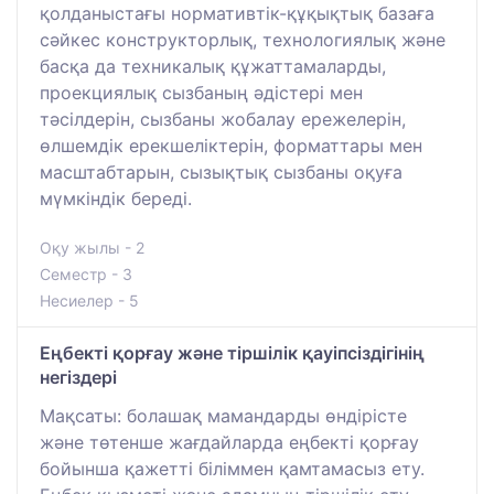
қолданыстағы нормативтік-құқықтық базаға
сәйкес конструкторлық, технологиялық және
басқа да техникалық құжаттамаларды,
проекциялық сызбаның әдістері мен
тәсілдерін, сызбаны жобалау ережелерін,
өлшемдік ерекшеліктерін, форматтары мен
масштабтарын, сызықтық сызбаны оқуға
мүмкіндік береді.
Оқу жылы - 2
Семестр - 3
Несиелер - 5
Еңбекті қорғау және тіршілік қауіпсіздігінің
негіздері
Мақсаты: болашақ мамандарды өндірісте
және төтенше жағдайларда еңбекті қорғау
бойынша қажетті біліммен қамтамасыз ету.