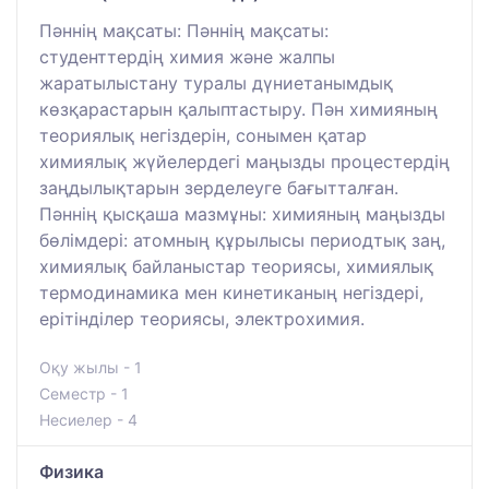
Пәннің мақсаты: Пәннің мақсаты:
студенттердің химия және жалпы
жаратылыстану туралы дүниетанымдық
көзқарастарын қалыптастыру. Пән химияның
теориялық негіздерін, сонымен қатар
химиялық жүйелердегі маңызды процестердің
заңдылықтарын зерделеуге бағытталған.
Пәннің қысқаша мазмұны: химияның маңызды
бөлімдері: атомның құрылысы периодтық заң,
химиялық байланыстар теориясы, химиялық
термодинамика мен кинетиканың негіздері,
ерітінділер теориясы, электрохимия.
Оқу жылы - 1
Семестр - 1
Несиелер - 4
Физика