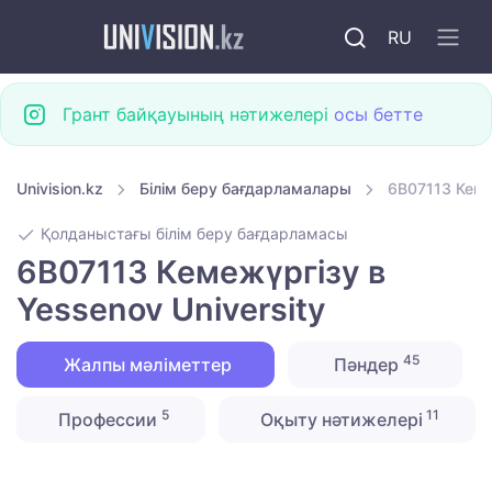
RU
Грант байқауының нәтижелері
осы бетте
Univision.kz
Білім беру бағдарламалары
6B07113 Кеме
Қолданыстағы білім беру бағдарламасы
6B07113 Кемежүргізу в
Yessenov University
45
Жалпы мәліметтер
Пәндер
5
11
Профессии
Оқыту нәтижелері