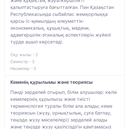
және құқықтық жауапкершілікті
қалыптастыруға бағытталған. Пән Қазақстан
Республикасында сыбайлас жемқорлыққа
қарсы іс-қимылдың әлеуметтік-
экономикалық, құқықтық, мәдени,
адамгершілік-этикалық аспектілерін жүйелі
түрде ашып көрсетеді.
Оқу жылы - 2
Семестр - 3
Несиелер - 5
Кеменің құрылымы және теориясы
Пәнді зерделей отырып, білім алушылар: көлік
кемелерінің құрылысы және тиісті
терминология туралы білім ала алады; кеме
теориясын (жүзу, орнықтылық, суға батпау,
теңізде жүзу мәселелері) зерделей алады
және теңізде жүзу қауіпсіздігін қамтамасыз