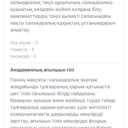
халықаралық теңіз құқығының халықаралық-
құқықтық көздерін жүйелі қолдана білу;
мемлекеттердің теңіз қызметі саласындағы
нақты халықаралық-құқықтық ұстанымдарын
анықтау.
Оқу жылы - 3
Семестр - 5
Несиелер - 4
Академиялық ағылшын тілі
Пәннің мақсаты: халықаралық экипаж
жағдайында тұлғааралық қарым-қатынаста
шет тілін (ағылшын) білуді пайдалану.
Мазмұны: ауызша және жазбаша түрде тиімді
тұлғааралық қарым-қатынас үшін жеткілікті
коммуникативтік дағдыларды меңгеруді
зерттеу, ағылшын тілін меңгеруде фондық
техникалық және әлеуметтік-мәдени білімді