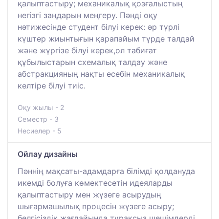
қалыптастыру; механикалық қозғалыстың
негізгі заңдарын меңгеру. Пәнді оқу
нәтижесінде студент білуі керек: әр түрлі
күштер жиынтығын қарапайым түрде талдай
және жүргізе білуі керек,ол табиғат
құбылыстарын схемалық талдау және
абстракцияның нақты есебін механикалық
келтіре білуі тиіс.
Оқу жылы - 2
Семестр - 3
Несиелер - 5
Ойлау дизайны
Пәннің мақсаты-адамдарға білімді қолдануда
икемді болуға көмектесетін идеяларды
қалыптастыру мен жүзеге асырудың
шығармашылық процесін жүзеге асыру;
белгісіздік жағдайында тұрақсыз шешімдерді