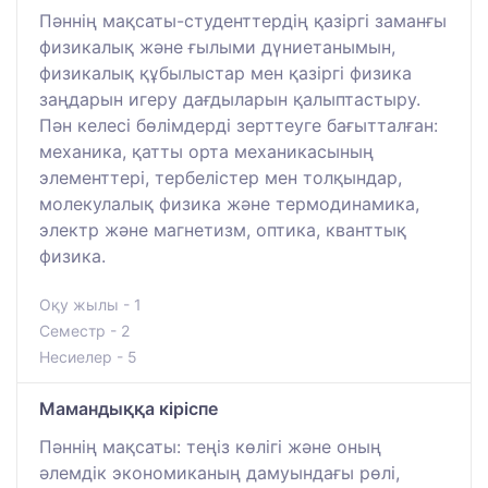
Пәннің мақсаты-студенттердің қазіргі заманғы
физикалық және ғылыми дүниетанымын,
физикалық құбылыстар мен қазіргі физика
заңдарын игеру дағдыларын қалыптастыру.
Пән келесі бөлімдерді зерттеуге бағытталған:
механика, қатты орта механикасының
элементтері, тербелістер мен толқындар,
молекулалық физика және термодинамика,
электр және магнетизм, оптика, кванттық
физика.
Оқу жылы - 1
Семестр - 2
Несиелер - 5
Мамандыққа кіріспе
Пәннің мақсаты: теңіз көлігі және оның
әлемдік экономиканың дамуындағы рөлі,