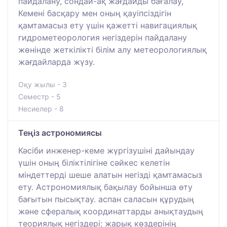
пайдалану, сондай-ақ жағдайды бағалау,
Кемені басқару мен оның қауіпсіздігін
қамтамасыз ету үшін қажетті навигациялық
гидрометеорология негіздерін пайдалану
жөнінде жеткілікті білім алу метеорологиялық
жағдайларда жүзу.
Оқу жылы - 3
Семестр - 5
Несиелер - 8
Теңіз астрономиясы
Кәсіби инженер-кеме жүргізушіні дайындау
үшін оның біліктілігіне сәйкес келетін
міндеттерді шеше алатын негізді қамтамасыз
ету. Астрономиялық бақылау бойынша өту
бағытын пысықтау. аспан саласын құрудың
және сфералық координаттарды анықтаудың
теориялық негіздері; жарық көздерінің