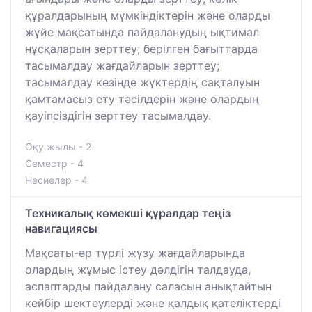
құралдарының мүмкіндіктерін және оларды
жүйе мақсатында пайдаланудың ықтимал
нұсқаларын зерттеу; берілген бағыттарда
тасымалдау жағдайларын зерттеу;
тасымалдау кезінде жүктердің сақталуын
қамтамасыз ету тәсілдерін және олардың
қауіпсіздігін зерттеу тасымалдау.
Оқу жылы - 2
Семестр - 4
Несиелер - 4
Техникалық көмекші құралдар теңіз
навигациясы
Мақсаты-әр түрлі жүзу жағдайларында
олардың жұмыс істеу дәлдігін талдауда,
аспаптарды пайдалану саласын анықтайтын
кейбір шектеулерді және қалдық қателіктерді