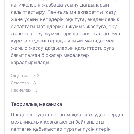
нәтижелерін жазбаша ұсыну дағдыларын
қалыптастыру. Пән ғылыми ақпаратты жазу
және ұсыну негіздерін оқытуға, академиялық
сипаттағы мәтіндермен жұмыс жасауға, оқу
және зерттеу жұмыстарына бағытталған. Бұл
курста студенттердің ғылыми мәтіндермен
жұмыс жасау дағдыларын қалыптастыруға
бағытталған бірқатар мәселелер
қарастырылады.
Оқу жылы - 2
Семестр - 3
Несиелер - 3
Теориялық механика
Пәнді оқытудың негізгі мақсаты-студенттердің
механикалық қозғалыспен байланысты
көптеген құбылыстар туралы түсініктерін