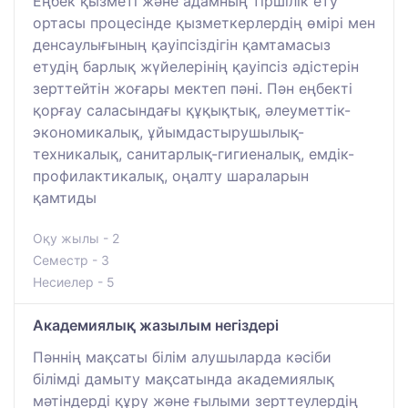
Еңбек қызметі және адамның тіршілік ету
ортасы процесінде қызметкерлердің өмірі мен
денсаулығының қауіпсіздігін қамтамасыз
етудің барлық жүйелерінің қауіпсіз әдістерін
зерттейтін жоғары мектеп пәні. Пән еңбекті
қорғау саласындағы құқықтық, әлеуметтік-
экономикалық, ұйымдастырушылық-
техникалық, санитарлық-гигиеналық, емдік-
профилактикалық, оңалту шараларын
қамтиды
Оқу жылы - 2
Семестр - 3
Несиелер - 5
Академиялық жазылым негіздері
Пәннің мақсаты білім алушыларда кәсіби
білімді дамыту мақсатында академиялық
мәтіндерді құру және ғылыми зерттеулердің