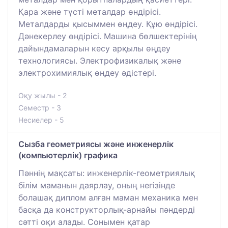
Қара және түсті металдар өндірісі.
Металдарды қысыммен өңдеу. Құю өндірісі.
Дәнекерлеу өндірісі. Машина бөлшектерінің
дайындамаларын кесу арқылы өңдеу
технологиясы. Электрофизикалық және
электрохимиялық өңдеу әдістері.
Оқу жылы - 2
Семестр - 3
Несиелер - 5
Сызба геометриясы және инженерлік
(компьютерлік) графика
Пәннің мақсаты: инженерлік-геометриялық
білім маманын даярлау, оның негізінде
болашақ диплом алған маман механика мен
басқа да конструкторлық-арнайы пәндерді
сәтті оқи алады. Сонымен қатар