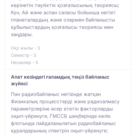
көрінетін тәуліктік қозғалысының теориясы;
Күн, Ай және аспан саласы бойынша негізгі
планеталардың және олармен байланысты
құбылыстардың қозғалысы теориясы мен
заңдары.
Оқу жылы - 3
Семестр - 5
Несиелер - 5
Апат кезіндегі ғаламдық теңіз байланыс
жүйесі
Пән радиобайланыс негізінде жатқан
Физикалық процесстерді және радиоалмасу
параметрлеріне әсер ететін факторларды
оқып-үйренуге, ГМССБ шеңберінде көлік
флотында пайдаланылатын радиобайланыс
құралдарының спектрін оқып-үйренуге;