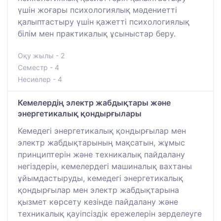
үшін жоғары психологиялық мәдениетті
қалыптастыру үшін қажетті психологиялық
білім мен практикалық ұсыныстар беру.
Оқу жылы - 2
Семестр - 4
Несиелер - 4
Кемелердің электр жабдықтары және
энергетикалық қондырғылары
Кемедегі энергетикалық қондырғылар мен
электр жабдықтарының мақсатын, жұмыс
принциптерін және техникалық пайдалану
негіздерін, кемелердегі машиналық вахтаны
ұйымдастыруды, кемедегі энергетикалық
қондырғылар мен электр жабдықтарына
қызмет көрсету кезінде пайдалану және
техникалық қауіпсіздік ережелерін зерделеуге