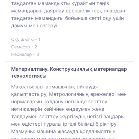
таңдалған мамандықты құрайтын теңіз
мамандарын даярлау ерекшеліктері, олардың
таңдаған мамандығы бойынша сәтті оқу үшін
дамуы мен өзгеруі.
Оқу жылы - 1
Семестр - 2
Несиелер - 3
Материалтану. Конструкциялық материалдар
технологиясы
Мақсаты: шығармашылық ойлауды
қалыптастыру, Метрологияның ережелері мен
нормаларын қолдану негізінде зерттеу
нәтижелерін кейіннен өңдеумен және
талдаумен зерттеу жүргізудің негізгі заңдары
мен әдістері туралы іргелі білімді біріктіру.
Мазмұны: машина жасауда қолданылатын
металдар мен қорытпалардың қасиеттері.