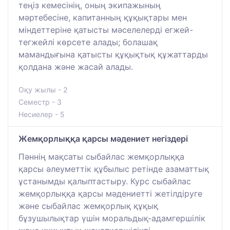
теңіз кемесінің, оның экипажының
мәртебесіне, капитанның құқықтары мен
міндеттеріне қатысты мәселелерді егжей-
тегжейлі көрсете алады; болашақ
мамандығына қатысты құқықтық құжаттарды
қолдана және жасай алады.
Оқу жылы - 2
Семестр - 3
Несиелер - 5
Жемқорлыққа қарсы мәдениет негіздері
Пәннің мақсаты сыбайлас жемқорлыққа
қарсы әлеуметтік құбылыс ретінде азаматтық
ұстанымды қалыптастыру. Курс сыбайлас
жемқорлыққа қарсы мәдениетті жетілдіруге
және сыбайлас жемқорлық құқық
бұзушылықтар үшін моральдық-адамгершілік