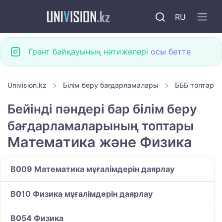
RU
Грант байқауының нәтижелері
осы бетте
Univision.kz
Білім беру бағдарламалары
БББ топтары
Бейінді пәндері бар білім беру
бағдарламаларының топтары
Математика және Физика
B009 Математика мұғалімдерін даярлау
B010 Физика мұғалімдерін даярлау
B054 Физика