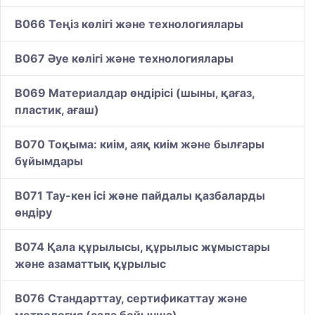
B066 Теңіз көлігі және технологиялары
B067 Әуе көлігі және технологиялары
B069 Материалдар өндірісі (шыны, қағаз,
пластик, ағаш)
B070 Тоқыма: киім, аяқ киім және былғары
бұйымдары
B071 Тау-кен ісі және пайдалы қазбаларды
өндіру
B074 Қала құрылысы, құрылыс жұмыстары
және азаматтық құрылыс
B076 Стандарттау, сертификаттау және