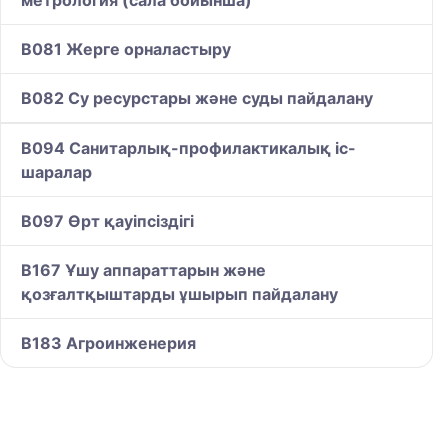
метрология (сала бойынша)
B081 Жерге орналастыру
B082 Су ресурстары және суды пайдалану
B094 Санитарлық-профилактикалық іс-
шаралар
B097 Өрт қауіпсіздігі
B167 Ұшу аппараттарын және
қозғалтқыштарды ұшырып пайдалану
B183 Агроинженерия