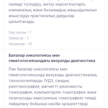
сенімді түсіндіру, енгізу көрсеткіштерін,
клиникалық және болжамдық маңыздылығын
анықтауда практикалық дағдылар
қалыптасады.
Оқу жылы - 1
Семестр - 1
Несиелер - 15
Балалар онкологиясы мен
гематологиясындағы визуалды диагностика
Пән балалар онкологиясы мен
гематологиясында визуалды диагностикалық
технологияларды (УДЗ, сандық
рентгенография, магнитті-резонансты
томография, компьютерлік томография және
позитронды-эмиссиялық томография) тиімді
пайдалану бойынша кәсіби құзыреттерді