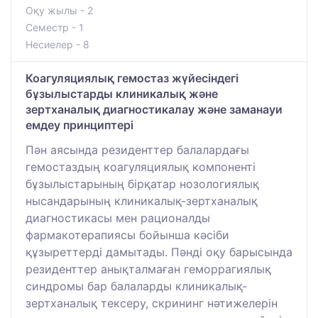
Оқу жылы - 2
Семестр - 1
Несиелер - 8
Коагуляциялық гемостаз жүйесіндегі
бұзылыстарды клиникалық және
зертханалық диагностикалау және заманауи
емдеу принциптері
Пән аясында резиденттер балалардағы
гемостаздың коагуляциялық компоненті
бұзылыстарының бірқатар нозологиялық
нысандарының клиникалық-зертханалық
диагностикасы мен рационалды
фармакотерапиясы бойынша кәсіби
құзыреттерді дамытады. Пәнді оқу барысында
резиденттер анықталмаған геморрагиялық
синдромы бар балаларды клиникалық-
зертханалық тексеру, скрининг нәтижелерін