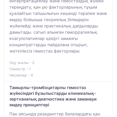
интерпретациялау және гемостаздық жүйені
тереңдету, қан ұю факторларының тұқым
қуалайтын тапшылығын кешенді терапия және
емдеу бойынша теориялық білімдерін
жүйелейді және практикалық дағдыларды
дамытады. сатып алынған геморрагиялық
коагулопатиялар қазіргі заманғы
концентраттарды пайдалана отырып,
жеткіліксіз гемостаз факторлары.
Оқу жылы - 2
Семестр - 1
Несиелер - 4
Тамырлы-тромбоцитарлы гемостаз
жүйесіндегі бұзылыстарды клиникалық-
зертханалық диагностика және заманауи
емдеу принциптері
Пән аясында резиденттер балалардағы қан