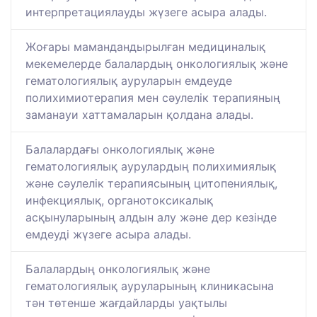
интерпретациялауды жүзеге асыра алады.
Жоғары мамандандырылған медициналық
мекемелерде балалардың онкологиялық және
гематологиялық ауруларын емдеуде
полихимиотерапия мен сәулелік терапияның
заманауи хаттамаларын қолдана алады.
Балалардағы онкологиялық және
гематологиялық аурулардың полихимиялық
және сәулелік терапиясының цитопениялық,
инфекциялық, органотоксикалық
асқынуларының алдын алу және дер кезінде
емдеуді жүзеге асыра алады.
Балалардың онкологиялық және
гематологиялық ауруларының клиникасына
тән төтенше жағдайларды уақтылы