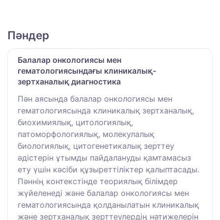
Пәндер
Балалар онкологиясы мен
гематологиясындағы клиникалық-
зертханалық диагностика
Пән аясында балалар онкологиясы мен
гематологиясында клиникалық зертханалық,
биохимиялық, цитологиялық,
патоморфологиялық, молекулалық
биологиялық, цитогенетикалық зерттеу
әдістерін ұтымды пайдалануды қамтамасыз
ету үшін кәсіби құзыреттіліктер қалыптасады.
Пәннің контекстінде теориялық білімдер
жүйеленеді және балалар онкологиясы мен
гематологиясында қолданылатын клиникалық
және зертханалық зерттеулердің нәтижелерін