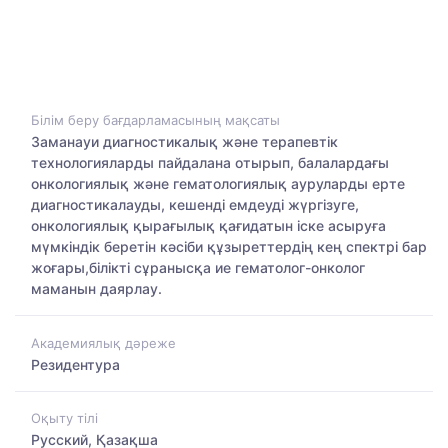
Білім беру бағдарламасының мақсаты
Заманауи диагностикалық және терапевтік
технологияларды пайдалана отырып, балалардағы
онкологиялық және гематологиялық ауруларды ерте
диагностикалауды, кешенді емдеуді жүргізуге,
онкологиялық қырағылық қағидатын іске асыруға
мүмкіндік беретін кәсіби құзыреттердің кең спектрі бар
жоғары,білікті сұранысқа ие гематолог-онколог
маманын даярлау.
Академиялық дәреже
Резидентура
Оқыту тілі
Русский, Қазақша