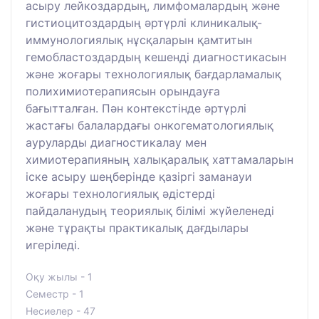
асыру лейкоздардың, лимфомалардың және
гистиоцитоздардың әртүрлі клиникалық-
иммунологиялық нұсқаларын қамтитын
гемобластоздардың кешенді диагностикасын
және жоғары технологиялық бағдарламалық
полихимиотерапиясын орындауға
бағытталған. Пән контекстінде әртүрлі
жастағы балалардағы онкогематологиялық
ауруларды диагностикалау мен
химиотерапияның халықаралық хаттамаларын
іске асыру шеңберінде қазіргі заманауи
жоғары технологиялық әдістерді
пайдаланудың теориялық білімі жүйеленеді
және тұрақты практикалық дағдылары
игеріледі.
Оқу жылы - 1
Семестр - 1
Несиелер - 47