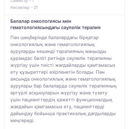
Семестр - 1
Несиелер - 21
Балалар онкологиясы мен
гематологиясындағы сәулелік терапия
Пән шеңберінде балалардағы бірқатар
онкологиялық және гематологиялық
ауруларды кешенді терапияның маңызды
құрамдас бөлігі ретінде сәулелік терапияны
жүргізу үшін тиісті жағдайларды қамтамасыз
ету құзыреттері әзірленетін болады. Пән
аясында онкологиялық және гематологиялық
аурулары бар балаларда сәулелік терапияның
әртүрлі асқынуларын жүргізу және түзету
үшін пациенттердің қажетті функционалдық
жағдайын қамтамасыз ету, пациенттерді
дайындау бойынша практикалық дағдыларды
меңгереді.