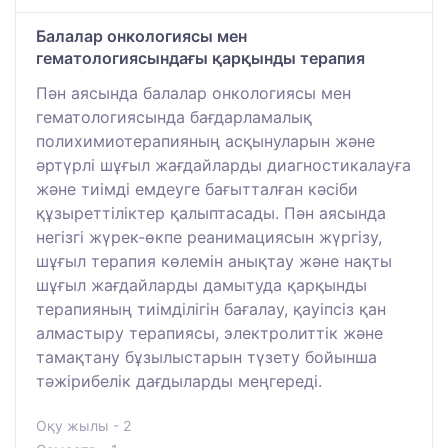
Балалар онкологиясы мен
гематологиясындағы қарқынды терапия
Пән аясында балалар онкологиясы мен
гематологиясында бағдарламалық
полихимиотерапияның асқынуларын және
әртүрлі шұғыл жағдайларды диагностикалауға
және тиімді емдеуге бағытталған кәсіби
құзыреттіліктер қалыптасады. Пән аясында
негізгі жүрек-өкпе реанимациясын жүргізу,
шұғыл терапия көлемін анықтау және нақты
шұғыл жағдайларды дамытуда қарқынды
терапияның тиімділігін бағалау, қауіпсіз қан
алмастыру терапиясы, электролиттік және
тамақтану бұзылыстарын түзету бойынша
тәжірибелік дағдыларды меңгереді.
Оқу жылы - 2