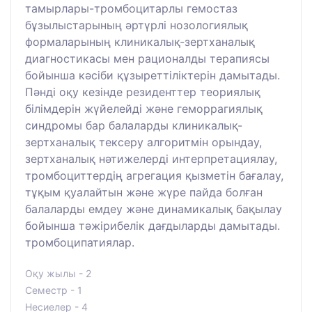
тамырлары-тромбоцитарлы гемостаз
бұзылыстарының әртүрлі нозологиялық
формаларының клиникалық-зертханалық
диагностикасы мен рационалды терапиясы
бойынша кәсіби құзыреттіліктерін дамытады.
Пәнді оқу кезінде резиденттер теориялық
білімдерін жүйелейді және геморрагиялық
синдромы бар балаларды клиникалық-
зертханалық тексеру алгоритмін орындау,
зертханалық нәтижелерді интерпретациялау,
тромбоциттердің агрегация қызметін бағалау,
тұқым қуалайтын және жүре пайда болған
балаларды емдеу және динамикалық бақылау
бойынша тәжірибелік дағдыларды дамытады.
тромбоципатиялар.
Оқу жылы - 2
Семестр - 1
Несиелер - 4