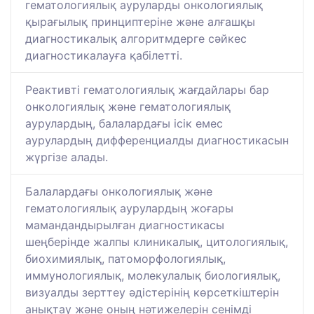
гематологиялық ауруларды онкологиялық
қырағылық принциптеріне және алғашқы
диагностикалық алгоритмдерге сәйкес
диагностикалауға қабілетті.
Реактивті гематологиялық жағдайлары бар
онкологиялық және гематологиялық
аурулардың, балалардағы ісік емес
аурулардың дифференциалды диагностикасын
жүргізе алады.
Балалардағы онкологиялық және
гематологиялық аурулардың жоғары
мамандандырылған диагностикасы
шеңберінде жалпы клиникалық, цитологиялық,
биохимиялық, патоморфологиялық,
иммунологиялық, молекулалық биологиялық,
визуалды зерттеу әдістерінің көрсеткіштерін
анықтау және оның нәтижелерін сенімді