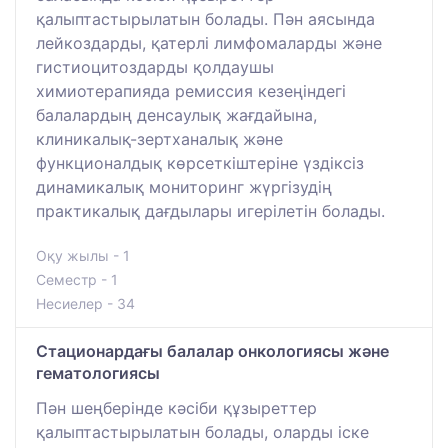
қалыптастырылатын болады. Пән аясында
лейкоздарды, қатерлі лимфомаларды және
гистиоцитоздарды қолдаушы
химиотерапияда ремиссия кезеңіндегі
балалардың денсаулық жағдайына,
клиникалық-зертханалық және
функционалдық көрсеткіштеріне үздіксіз
динамикалық мониторинг жүргізудің
практикалық дағдылары игерілетін болады.
Оқу жылы - 1
Семестр - 1
Несиелер - 34
Стационардағы балалар онкологиясы және
гематологиясы
Пән шеңберінде кәсіби құзыреттер
қалыптастырылатын болады, оларды іске