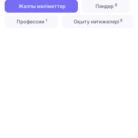
8
Жалпы мәліметтер
Пәндер
1
8
Профессии
Оқыту нәтижелері