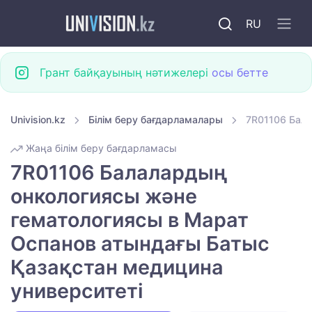
RU
Грант байқауының нәтижелері
осы бетте
Univision.kz
Білім беру бағдарламалары
7R01106 Бала
Жаңа білім беру бағдарламасы
7R01106 Балалардың
онкологиясы және
гематологиясы в Марат
Оспанов атындағы Батыс
Қазақстан медицина
университеті