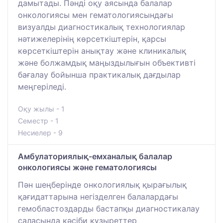
дамытады. Пәнді оқу аясында балалар
онкологиясы мен гематологиясындағы
визуалды диагностикалық технологиялар
нәтижелерінің көрсеткіштерін, қарсы
көрсеткіштерін анықтау және клиникалық
және болжамдық маңыздылығын объективті
бағалау бойынша практикалық дағдылар
меңгеріледі.
Оқу жылы - 1
Семестр - 1
Несиелер - 9
Амбулаториялық-емханалық балалар
онкологиясы және гематологиясы
Пән шеңберінде онкологиялық қырағылық
қағидаттарына негізделген балалардағы
гемобластоздарды бастапқы диагностикалау
саласында кәсіби құзыреттер