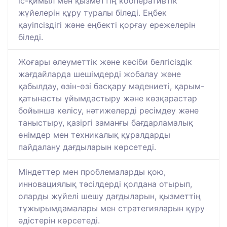
іс-қимыл мен қызметтің кооперативтік
жүйелерін құру туралы біледі. Еңбек
қауіпсіздігі және еңбекті қорғау ережелерін
біледі.
Жоғары әлеуметтік және кәсіби белгісіздік
жағдайларда шешімдерді жобалау және
қабылдау, өзін-өзі басқару мәдениеті, қарым-
қатынасты ұйымдастыру және көзқарастар
бойынша келісу, нәтижелерді ресімдеу және
таныстыру, қазіргі заманғы бағдарламалық
өнімдер мен техникалық құралдарды
пайдалану дағдыларын көрсетеді.
Міндеттер мен проблемаларды қою,
инновациялық тәсілдерді қолдана отырып,
оларды жүйелі шешу дағдыларын, қызметтің
тұжырымдамалары мен стратегияларын құру
әдістерін көрсетеді.