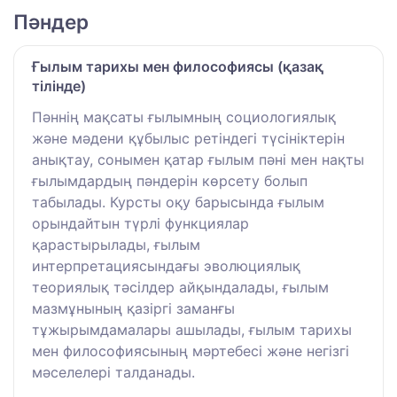
Пәндер
Ғылым тарихы мен философиясы (қазақ
тілінде)
Пәннің мақсаты ғылымның социологиялық
және мәдени құбылыс ретіндегі түсініктерін
анықтау, сонымен қатар ғылым пәні мен нақты
ғылымдардың пәндерін көрсету болып
табылады. Курсты оқу барысында ғылым
орындайтын түрлі функциялар
қарастырылады, ғылым
интерпретациясындағы эволюциялық
теориялық тәсілдер айқындалады, ғылым
мазмұнының қазіргі заманғы
тұжырымдамалары ашылады, ғылым тарихы
мен философиясының мәртебесі және негізгі
мәселелері талданады.