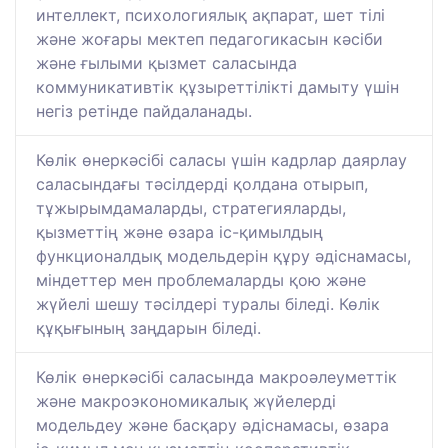
интеллект, психологиялық ақпарат, шет тілі
және жоғары мектеп педагогикасын кәсіби
және ғылыми қызмет саласында
коммуникативтік құзыреттілікті дамыту үшін
негіз ретінде пайдаланады.
Көлік өнеркәсібі саласы үшін кадрлар даярлау
саласындағы тәсілдерді қолдана отырып,
тұжырымдамаларды, стратегияларды,
қызметтің және өзара іс-қимылдың
функционалдық модельдерін құру әдіснамасы,
міндеттер мен проблемаларды қою және
жүйелі шешу тәсілдері туралы біледі. Көлік
құқығының заңдарын біледі.
Көлік өнеркәсібі саласында макроәлеуметтік
және макроэкономикалық жүйелерді
модельдеу және басқару әдіснамасы, өзара