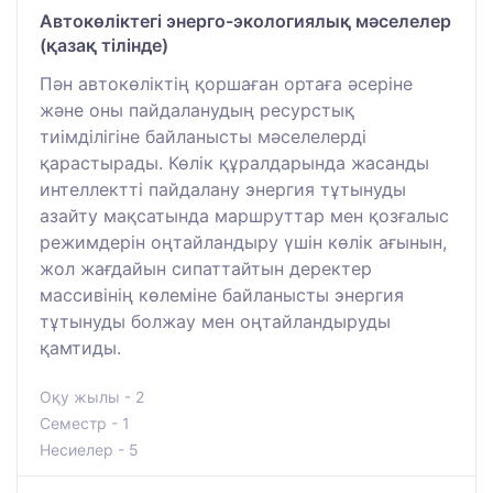
Автокөліктегі энерго-экологиялық мәселелер
(қазақ тілінде)
Пән автокөліктің қоршаған ортаға әсеріне
және оны пайдаланудың ресурстық
тиімділігіне байланысты мәселелерді
қарастырады. Көлік құралдарында жасанды
интеллектті пайдалану энергия тұтынуды
азайту мақсатында маршруттар мен қозғалыс
режимдерін оңтайландыру үшін көлік ағынын,
жол жағдайын сипаттайтын деректер
массивінің көлеміне байланысты энергия
тұтынуды болжау мен оңтайландыруды
қамтиды.
Оқу жылы - 2
Семестр - 1
Несиелер - 5