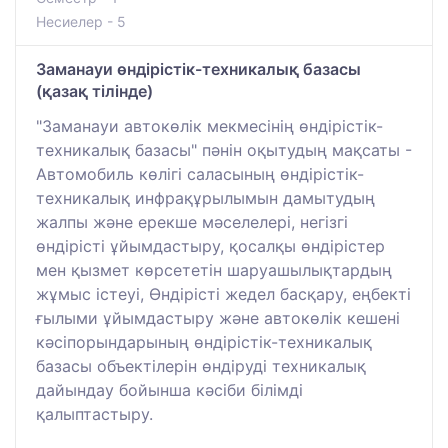
Несиелер - 5
Заманауи өндірістік-техникалық базасы
(қазақ тілінде)
"Заманауи автокөлік мекмесінің өндірістік-
техникалық базасы" пәнін оқытудың мақсаты -
Автомобиль көлігі саласының өндірістік-
техникалық инфрақұрылымын дамытудың
жалпы және ерекше мәселелері, негізгі
өндірісті ұйымдастыру, қосалқы өндірістер
мен қызмет көрсететін шаруашылықтардың
жұмыс істеуі, Өндірісті жедел басқару, еңбекті
ғылыми ұйымдастыру және автокөлік кешені
кәсіпорындарының өндірістік-техникалық
базасы объектілерін өндіруді техникалық
дайындау бойынша кәсіби білімді
қалыптастыру.