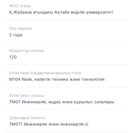
ЖОО атауы
Қ.Жұбанов атындағы Ақтөбе өңірлік университеті
Оқу мерзімі
2 года
Кредиттер көлемі
120
Білім беру бағдарламаларының тобы
M104 Көлік, көліктік техника және технология
Білім беру саласы
7M07 Инженерлік, өңдеу және құрылыс салалары
Дайындық бағыты
7M071 Инженерия және инженерлік іс