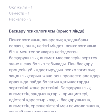
Оқу жылы - 1
Семестр - 1
Несиелер - 3
Басқару психологиясы (орыс тілінде)
Психологияның пәнаралық қолданбалы
саласы, оның негізгі міндеті психологиялық
білім мен теорияларға негізделген
басқарушылық қызмет мәселелерін зерттеу
және шешу болып табылады. Пән басқару
процесін ұйымдастырудың психологиялық
заңдылықтарын және осы процесте адамдар
арасында пайда болатын қатынастарды
зерттейді және реттейді. Басқарушылық
қызметтің заңдылықтары, принциптері,
әдістері қарастырылады: басқарушылық
қызметтің ерекшеліктері мен психологиялық
жағдайлары талданады