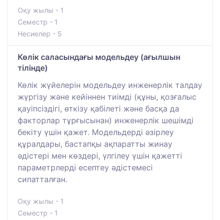
Оқу жылы - 1
Семестр - 1
Несиелер - 5
Көлік саласындағы модельдеу (ағылшын
тілінде)
Көлік жүйелерін модельдеу инженерлік талдау
жүргізу және кейіннен тиімді (құны, қозғалыс
қауіпсіздігі, өткізу қабілеті және басқа да
факторлар тұрғысынан) инженерлік шешімді
бекіту үшін қажет. Модельдерді әзірлеу
құралдары, бастапқы ақпаратты жинау
әдістері мен көздері, үлгілеу үшін қажетті
параметрлерді есептеу әдістемесі
сипатталған.
Оқу жылы - 1
Семестр - 1