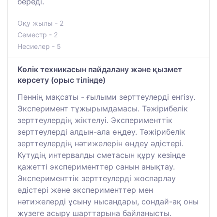
береді.
Оқу жылы - 2
Семестр - 2
Несиелер - 5
Көлік техникасын пайдалану және қызмет
көрсету (орыс тілінде)
Пәннің мақсаты - ғылыми зерттеулерді енгізу.
Эксперимент тұжырымдамасы. Тәжірибелік
зерттеулердің жіктелуі. Эксперименттік
зерттеулерді алдын-ала өңдеу. Тәжірибелік
зерттеулердің нәтижелерін өңдеу әдістері.
Күтудің интервалды сметасын құру кезінде
қажетті эксперименттер санын анықтау.
Эксперименттік зерттеулерді жоспарлау
әдістері және эксперименттер мен
нәтижелерді ұсыну нысандары, сондай-ақ оны
жүзеге асыру шарттарына байланысты.