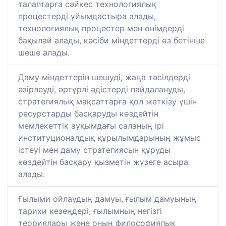
талаптарға сәйкес технологиялық
процестерді ұйымдастыра алады,
технологиялық процестер мен өнімдерді
бақылай алады, кәсіби міндеттерді өз бетінше
шеше алады.
Даму міндеттерін шешуді, жаңа тәсілдерді
әзірлеуді, әртүрлі әдістерді пайдалануды,
стратегиялық мақсаттарға қол жеткізу үшін
ресурстарды басқаруды көздейтін
мемлекеттік ауқымдағы саланың ірі
институционалдық құрылымдарының жұмыс
істеуі мен даму стратегиясын құруды
көздейтін басқару қызметін жүзеге асыра
алады.
Ғылыми ойлаудың дамуы, ғылым дамуының
тарихи кезеңдері, ғылымның негізгі
теориялары және оның философиялық