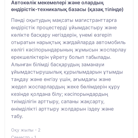
Автокөлік мекемелері және олардың
өндірістік-техникалық базасы (қазақ тілінде)
Пәнді оқытудың мақсаты магистранттарға
өндірістік процестерді ұйымдастыру және
көлікте басқару негіздерін, үнемі өзгеріп
отыратын нарықтық жағдайларда автомобиль
көлігі кәсіпорындарының жұмысын жоспарлау
ерекшеліктерін үйрету болып табылады.
Алынған білімді басқарудың заманауи
ұйымдастырушылық құрылымдарын ұтымды
таңдау және енгізу үшін, ағымдағы және
жедел жоспарлардың жеке бөлімдерін құру
кезінде қолдана білу; кәсіпорындардың
тиімділігін арттыру, сапаны жақсарту,
өнімділікті арттыру жолдарын іздеу және
табу.
Оқу жылы - 2
Семестр - 1