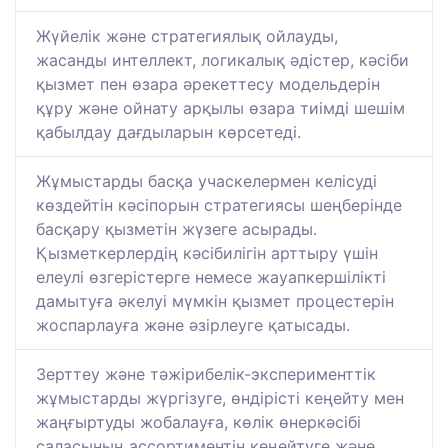
Жүйелік және стратегиялық ойлауды,
жасанды интеллект, логикалық әдістер, кәсіби
қызмет пен өзара әрекеттесу модельдерін
құру және ойнату арқылы өзара тиімді шешім
қабылдау дағдыларын көрсетеді.
Жұмыстарды басқа учаскелермен келісуді
көздейтін кәсіпорын стратегиясы шеңберінде
басқару қызметін жүзеге асырады.
Қызметкерлердің кәсібилігін арттыру үшін
елеулі өзгерістерге немесе жауапкершілікті
дамытуға әкелуі мүмкін қызмет процестерін
жоспарлауға және әзірлеуге қатысады.
Зерттеу және тәжірибелік-эксперименттік
жұмыстарды жүргізуге, өндірісті кеңейту мен
жаңғыртуды жобалауға, көлік өнеркәсібі
саласының ассортиментін кеңейтуге және