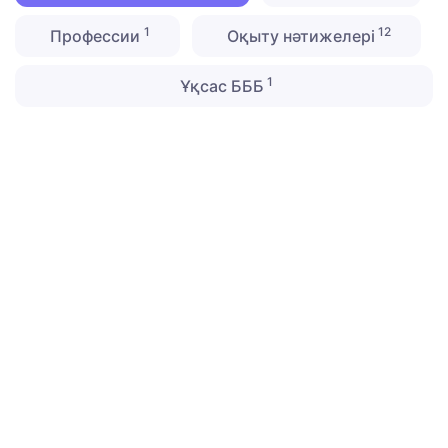
1
12
Профессии
Оқыту нәтижелері
1
Ұқсас БББ