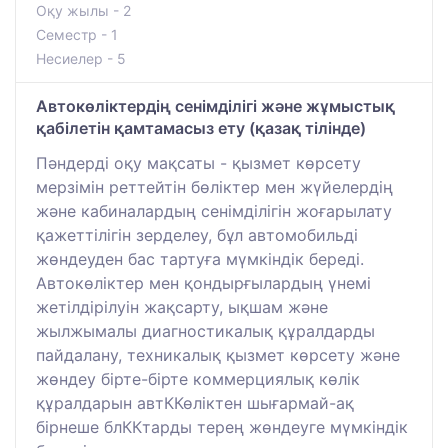
Оқу жылы - 2
Семестр - 1
Несиелер - 5
Автокөліктердің сенімділігі және жұмыстық
қабілетін қамтамасыз ету (қазақ тілінде)
Пәндерді оқу мақсаты - қызмет көрсету
мерзімін реттейтін бөліктер мен жүйелердің
және кабиналардың сенімділігін жоғарылату
қажеттілігін зерделеу, бұл автомобильді
жөндеуден бас тартуға мүмкіндік береді.
Автокөліктер мен қондырғылардың үнемі
жетілдірілуін жақсарту, ықшам және
жылжымалы диагностикалық құралдарды
пайдалану, техникалық қызмет көрсету және
жөндеу бірте-бірте коммерциялық көлік
құралдарын автККөліктен шығармай-ақ
бірнеше блККтарды терең жөндеуге мүмкіндік