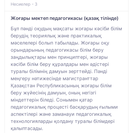
Несиелер - 3
Жоғары мектеп педагогикасы (қазақ тілінде)
Бұл пәнді оқудың мақсаты жоғары кәсіби білім
берудің теориялық және практикалық
мәселелері болып табылады. Жоғары оқу
орындарының педагогикасы білім беру
заңдылықтары мен принциптері, жоғары
кәсіби білім беру құралдары мен әдістері
туралы білімнің дамуын зерттейді. Пәнді
меңгеру нәтижесінде магистранттар
Қазақстан Республикасының жоғары білім
беру жүйесінің дамуын, оның негізгі
міндеттерін біледі. Сонымен қатар
педагогикалық процесті басқарудың ғылыми
аспектілері және заманауи педагогикалық
технологияларды қолдану туралы білімдері
қалыптасады.