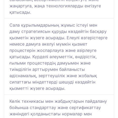
жаңартуға, жаңа технологияларды енгізуге
қатысады.
Сала құрылымдарының жұмыс істеуі мен
даму стратегиясын құруды көздейтін басқару
қызметін жүзеге асырады. Елеулі өзгерістерге
немесе дамуға әкелуі мүмкін қызмет
процестерін жоспарлауға және әзірлеуге
қатысады. Күрделі әлеуметтік, өндірістік,
ғылыми процестердің дамуымен және
тиімділігін арттырумен байланысты
әдіснамалық, зерттеушілік және жобалық
сипаттағы міндеттерді шешуді көздейтін
қызметті жүзеге асырады.
Көлік техникасы мен жабдықтарын пайдалану
бойынша стандарттау және сертификаттау
жөніндегі қолданыстағы нормалар мен