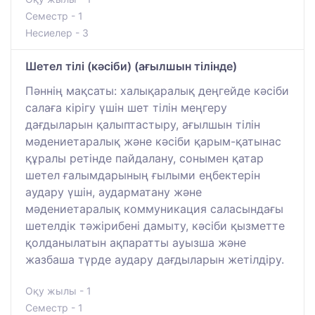
Семестр - 1
Несиелер - 3
Шетел тілі (кәсіби) (ағылшын тілінде)
Пәннің мақсаты: халықаралық деңгейде кәсіби
салаға кірігу үшін шет тілін меңгеру
дағдыларын қалыптастыру, ағылшын тілін
мәдениетаралық және кәсіби қарым-қатынас
құралы ретінде пайдалану, сонымен қатар
шетел ғалымдарының ғылыми еңбектерін
аудару үшін, аударматану және
мәдениетаралық коммуникация саласындағы
шетелдік тәжірибені дамыту, кәсіби қызметте
қолданылатын ақпаратты ауызша және
жазбаша түрде аудару дағдыларын жетілдіру.
Оқу жылы - 1
Семестр - 1