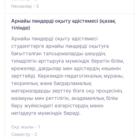
Несиелер - 5
Арнайы пәндерді оқыту әдістемесі (қазақ
тілінде)
Арнайы пәндерді оқыту әдістемесі
студенттерге арнайы пәндерді оқытуға
бағытталған тапсырмаларды шешудің
тиімділігін арттыруға мүмкіндік беретін білім,
ережелер, дағдылар мен әдістердің кешенін
зерттейді. Көркемдік-педагогикалық мұраны,
теориялық және бағдарламалық
материалдарды зерттеу бізге оқу процесінің
мазмұны мен реттілігін, академиялық білім
беру жүйесіндегі өзгерістердің мәнін
негіздеуге мүмкіндік береді.
Оқу жылы - 1
Семестр - 2