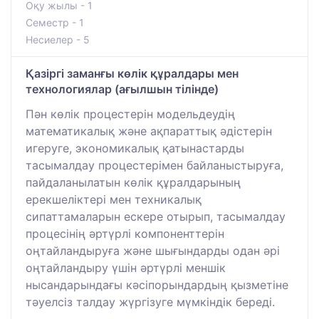
Оқу жылы - 1
Семестр - 1
Несиелер - 5
Қазіргі заманғы көлік құралдары мен
технологиялар (ағылшын тілінде)
Пән көлік процестерін модельдеудің
математикалық және ақпараттық әдістерін
игеруге, экономикалық қатынастарды
тасымалдау процестерімен байланыстыруға,
пайдаланылатын көлік құралдарының
ерекшеліктері мен техникалық
сипаттамаларын ескере отырып, тасымалдау
процесінің әртүрлі компоненттерін
оңтайландыруға және шығындарды одан әрі
оңтайландыру үшін әртүрлі меншік
нысандарындағы кәсіпорындардың қызметіне
тәуелсіз талдау жүргізуге мүмкіндік береді.