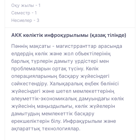
Оқу жылы - 1
Семестр - 1
Несиелер - 3
АКК көліктік инфроқұрылымы (қазақ тілінде)
Пәннің мақсаты - магистрранттар арасында
елдердің көлік және жол объектілерінің
барлық түрлерін дамыту үрдістері мен
проблемаларын ортақ түсіну. Көлік
операцияларының басқару жүйесіндегі
сәйкестендіру. Халықаралық еңбек бөлінісі
жүйесіндегі және шетел мемлекеттерінің
әлеуметтік-экономикалық дамуындағы көлік
жүйесінің маңыздылығы, көлік жүйелерін
дамытудың мемлекеттік басқару
ерекшеліктерін білу. Инфрақұрылым және
ақпараттық технологиялар.