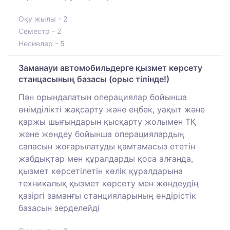
Оқу жылы - 2
Семестр - 2
Несиелер - 5
Заманауи автомобильдерге қызмет көрсету
станцасының базасы (орыс тілінде!)
Пән орындалатын операциялар бойынша
өнімділікті жақсарту және еңбек, уақыт және
қаржы шығындарын қысқарту жолымен ТҚ
және жөндеу бойынша операциялардың
сапасын жоғарылатуды қамтамасыз ететін
жабдықтар мен құралдарды қоса алғанда,
қызмет көрсетілетін көлік құралдарына
техникалық қызмет көрсету мен жөндеудің
қазіргі заманғы станцияларының өндірістік
базасын зерделейді