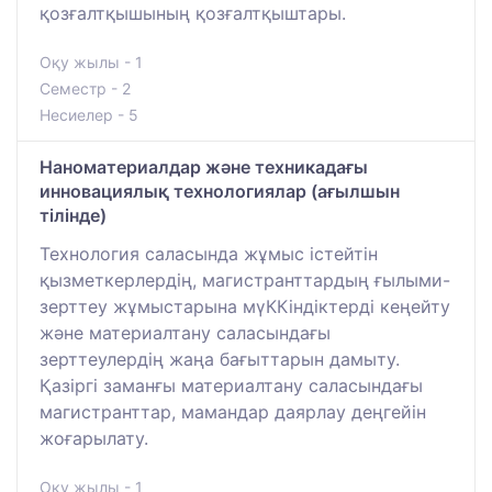
қозғалтқышының қозғалтқыштары.
Оқу жылы - 1
Семестр - 2
Несиелер - 5
Наноматериалдар және техникадағы
инновациялық технологиялар (ағылшын
тілінде)
Технология саласында жұмыс істейтін
қызметкерлердің, магистранттардың ғылыми-
зерттеу жұмыстарына мүККіндіктерді кеңейту
және материалтану саласындағы
зерттеулердің жаңа бағыттарын дамыту.
Қазіргі заманғы материалтану саласындағы
магистранттар, мамандар даярлау деңгейін
жоғарылату.
Оқу жылы - 1