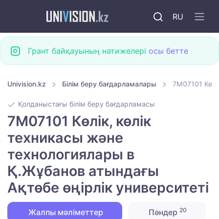
RU
Грант байқауының нәтижелері
осы бетте
Univision.kz
Білім беру бағдарламалары
7M07101 Көлі
Қолданыстағы білім беру бағдарламасы
7M07101 Көлік, көлік
техникасы және
технологиялары в
Қ.Жұбанов атындағы
Ақтөбе өңірлік университеті
20
Жалпы мәліметтер
Пәндер