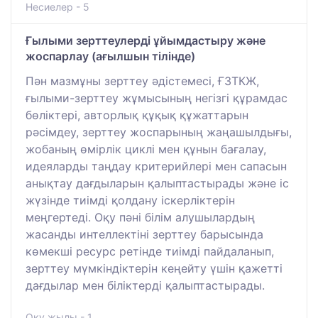
Несиелер - 5
Ғылыми зерттеулерді ұйымдастыру және
жоспарлау (ағылшын тілінде)
Пән мазмұны зерттеу әдістемесі, ҒЗТКЖ,
ғылыми-зерттеу жұмысының негізгі құрамдас
бөліктері, авторлық құқық құжаттарын
рәсімдеу, зерттеу жоспарының жаңашылдығы,
жобаның өмірлік циклі мен құнын бағалау,
идеяларды таңдау критерийлері мен сапасын
анықтау дағдыларын қалыптастырады және іс
жүзінде тиімді қолдану іскерліктерін
меңгертеді. Оқу пәні білім алушылардың
жасанды интеллектіні зерттеу барысында
көмекші ресурс ретінде тиімді пайдаланып,
зерттеу мүмкіндіктерін кеңейту үшін қажетті
дағдылар мен біліктерді қалыптастырады.
Оқу жылы - 1