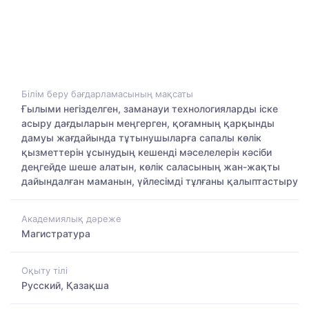
Білім беру бағдарламасының мақсаты
Ғылыми негізделген, заманауи технологияларды іске
асыру дағдыларын меңгерген, қоғамның қарқынды
дамуы жағдайында тұтынушыларға сапалы көлік
қызметтерін ұсынудың кешенді мәселелерін кәсіби
деңгейде шеше алатын, көлік саласының жан-жақты
дайындалған маманын, үйлесімді тұлғаны қалыптастыру
Академиялық дәреже
Магистратура
Оқыту тілі
Русский, Қазақша