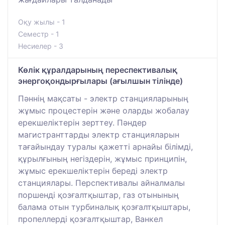
Оқу жылы - 1
Семестр - 1
Несиелер - 3
Көлік құралдарының переспективалық
энергоқондырғылары (ағылшын тілінде)
Пәннің мақсаты - электр станцияларының
жұмыс процестерін және оларды жобалау
ерекшеліктерін зерттеу. Пәндер
магистранттарды электр станцияларын
тағайындау туралы қажетті арнайы білімді,
құрылғының негіздерін, жұмыс принципін,
жұмыс ерекшеліктерін береді электр
станциялары. Перспективалы айналмалы
поршенді қозғалтқыштар, газ отынының
балама отын турбиналық қозғалтқыштары,
пропеллерді қозғалтқыштар, Ванкел