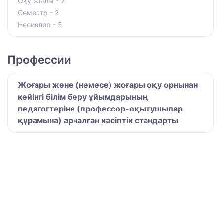
Оқу жылы - 2
Семестр - 2
Несиелер - 5
Профессии
Жоғары және (немесе) жоғары оқу орнынан
кейінгі білім беру ұйымдарының
педагогтеріне (профессор-оқытушылар
құрамына) арналған кәсіптік стандарты