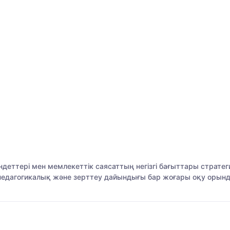
ндеттері мен мемлекеттік саясаттың негізгі бағыттары страте
педагогикалық және зерттеу дайындығы бар жоғары оқу орын