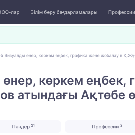
ОО-лар
Білім беру бағдарламалары
Професси
5 Визуалды өнер, көркем еңбек, графика және жобалау в Қ.Жұб
өнер, көркем еңбек, 
ов атындағы Ақтөбе ө
21
2
Пәндер
Профессии