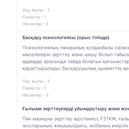
Оқу жылы - 1
Семестр - 1
Несиелер - 3
Басқару психологиясы (орыс тілінде)
Психологияның пәнаралық қолданбалы саласы,
мәселелерін зерттеу және шешу болып табы
адамдар арасында пайда болатын қатынастард
қарастырылады: басқарушылық қызметтің ер
Оқу жылы - 1
Семестр - 1
Несиелер - 3
Ғылыми зерттеулерді ұйымдастыру және жос
Пән мазмұны зерттеу әдістемесі, ҒЗТКЖ, ғыл
жоспарының жаңашылдығы, жобаның өмірлік ц