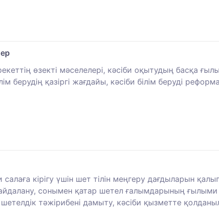
лер
әрекеттің өзекті мәселелері, кәсіби оқытудың басқа ғыл
лім берудің қазіргі жағдайы, кәсіби білім беруді реформа
 салаға кірігу үшін шет тілін меңгеру дағдыларын қал
пайдалану, сонымен қатар шетел ғалымдарының ғылыми 
етелдік тәжірибені дамыту, кәсіби қызметте қолдан