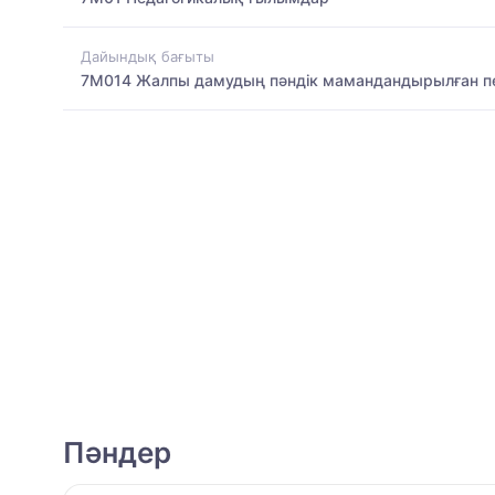
Дайындық бағыты
7M014 Жалпы дамудың пәндік мамандандырылған п
Пәндер