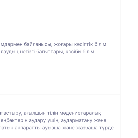
ымдармен байланысы, жоғары кәсіптік білім
лаудың негізгі бағыттары, кәсіби білім
ыптастыру, ағылшын тілін мәдениетаралық
еңбектерін аудару үшін, аударматану және
ылатын ақпаратты ауызша және жазбаша түрде