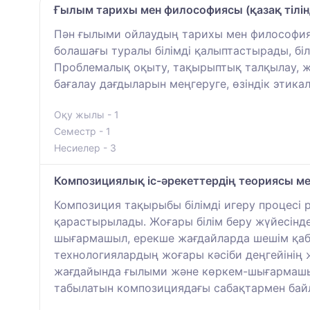
Ғылым тарихы мен философиясы (қазақ тілін
Пән ғылыми ойлаудың тарихы мен философияс
болашағы туралы білімді қалыптастырады, бі
Проблемалық оқыту, тақырыптық талқылау, жоб
бағалау дағдыларын меңгеруге, өзіндік этик
Оқу жылы - 1
Семестр - 1
Несиелер - 3
Композициялық іс-әрекеттердің теориясы ме
Композиция тақырыбы білімді игеру процесі 
қарастырылады. Жоғары білім беру жүйесінд
шығармашыл, ерекше жағдайларда шешім қабыл
технологиялардың жоғары кәсіби деңгейінің 
жағдайында ғылыми және көркем-шығармашылы
табылатын композициядағы сабақтармен бай