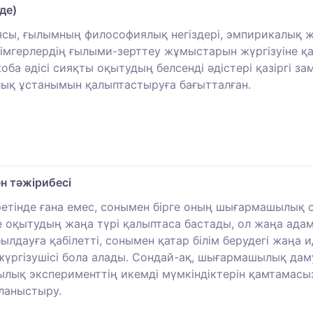
де)
ы, ғылымның философиялық негіздері, эмпирикалық жә
лімгерлердің ғылыми-зерттеу жұмыстарын жүргізуіне қ
а әдісі сияқты оқытудың белсенді әдістері қазіргі за
алық ұстанымын қалыптастыруға бағытталған.
н тәжірибесі
ретінде ғана емес, сонымен бірге оның шығармашылық с
е оқытудың жаңа түрі қалыптаса бастады, ол жаңа ада
дауға қабілетті, сонымен қатар білім берудегі жаңа 
жүргізушісі бола алады. Сондай-ақ, шығармашылық даму
қ эксперименттің икемді мүмкіндіктерін қамтамасыз 
ланыстыру.