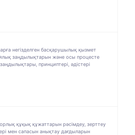
ларға негізделген басқарушылық қызмет
иялық заңдылықтарын және осы процесте
аңдылықтары, принциптері, әдістері
торлық құқық құжаттарын рәсімдеу, зерттеу
ері мен сапасын анықтау дағдыларын