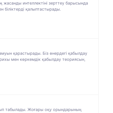
ың жасанды интеллектіні зерттеу барысында
ен біліктерді қалыптастырады.
амуын қарастырады. Біз өнердегі қабылдау
рихы мен көркемдік қабылдау теориясын,
олып табылады. Жоғары оқу орындарының