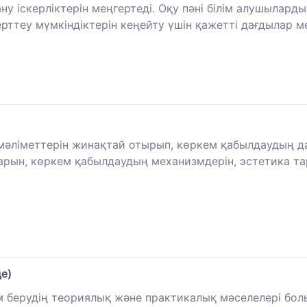
ну іскерліктерін меңгертеді. Оқу пәні білім алушылард
ерттеу мүмкіндіктерін кеңейту үшін қажетті дағдылар м
 мәліметтерін жинақтай отырып, көркем қабылдаудың д
рын, көркем қабылдаудың механизмдерін, эстетика та
е)
лім берудің теориялық және практикалық мәселелері б