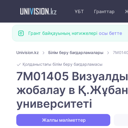
ҰБТ
Гранттар
Ж
Грант байқауының нәтижелері
осы бетте
Univision.kz
Білім беру бағдарламалары
7M0140
Қолданыстағы білім беру бағдарламасы
7M01405 Визуалды 
жобалау в Қ.Жұбан
университеті
Жалпы мәліметтер