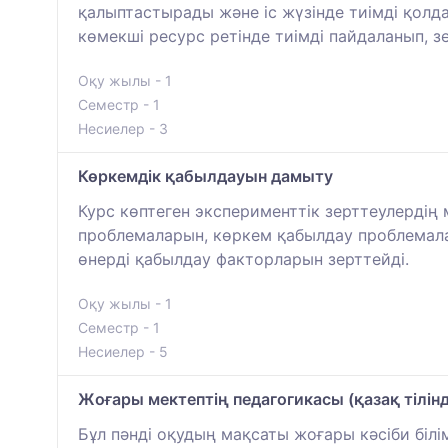
қалыптастырады және іс жүзінде тиімді қолда
көмекші ресурс ретінде тиімді пайдаланып, з
Оқу жылы - 1
Семестр - 1
Несиелер - 3
Көркемдік қабылдауын дамыту
Курс көптеген эксперименттік зерттеулердің
проблемаларын, көркем қабылдау проблемала
өнерді қабылдау факторларын зерттейді.
Оқу жылы - 1
Семестр - 1
Несиелер - 5
Жоғары мектептің педагогикасы (қазақ тілінд
Бұл пәнді оқудың мақсаты жоғары кәсіби бі