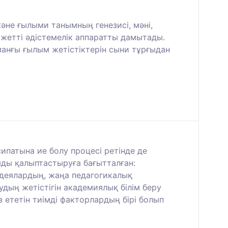
не ғылыми танымның генезисі, мәні,
ажетті әдістемелік аппаратты дамытады.
манғы ғылым жетістіктерін сыни тұрғыдан
ипатына ие болу процесі ретінде де
мды қалыптастыруға бағытталған:
идеялардың, жаңа педагогикалық
дың жетістігін академиялық білім беру
ететін тиімді факторлардың бірі болып