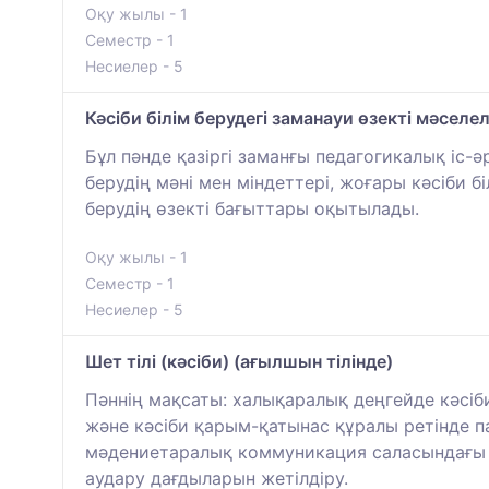
Оқу жылы - 1
Семестр - 1
Несиелер - 5
Кәсіби білім берудегі заманауи өзекті мәселе
Бұл пәнде қазіргі заманғы педагогикалық іс-
берудің мәні мен міндеттері, жоғары кәсіби бі
берудің өзекті бағыттары оқытылады.
Оқу жылы - 1
Семестр - 1
Несиелер - 5
Шет тілі (кәсіби) (ағылшын тілінде)
Пәннің мақсаты: халықаралық деңгейде кәсіби
және кәсіби қарым-қатынас құралы ретінде 
мәдениетаралық коммуникация саласындағы ш
аудару дағдыларын жетілдіру.