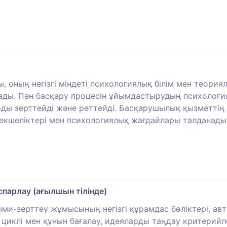
 оның негізгі міндеті психологиялық білім мен теория
лады. Пән басқару процесін ұйымдастырудың психолог
ы зерттейді және реттейді. Басқарушылық қызметтің з
екшеліктері мен психологиялық жағдайлары талданады
парлау (ағылшын тілінде)
ыми-зерттеу жұмысының негізгі құрамдас бөліктері, ав
иклі мен құнын бағалау, идеяларды таңдау критерийл