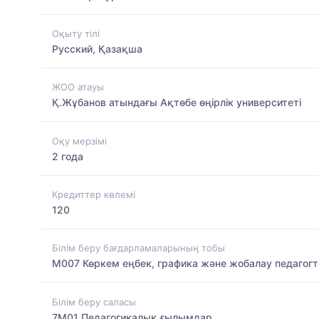
Оқыту тілі
Русский, Қазақша
ЖОО атауы
Қ.Жұбанов атындағы Ақтөбе өңірлік университеті
Оқу мерзімі
2 года
Кредиттер көлемі
120
Білім беру бағдарламаларының тобы
M007 Көркем еңбек, графика және жобалау педагогт
Білім беру саласы
7M01 Педагогикалық ғылымдар