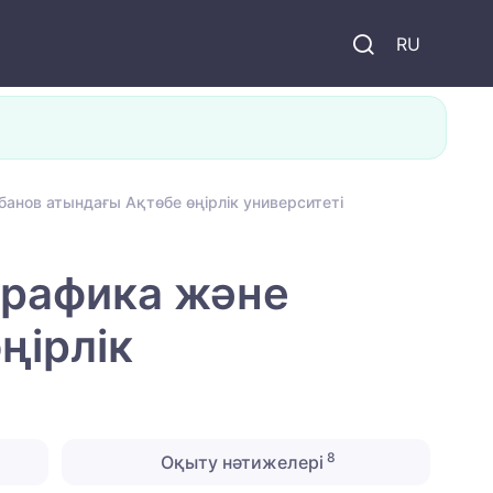
и
RU
анов атындағы Ақтөбе өңірлік университеті
графика және
ңірлік
8
Оқыту нәтижелері