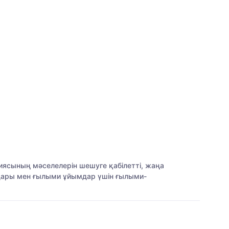
гиясының мәселелерін шешуге қабілетті, жаңа
дары мен ғылыми ұйымдар үшін ғылыми-