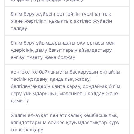
білім беру жүйесін реттейтін түрлі ұлттық
және жергілікті құқықтық актілер жүйесін
талдау
білім беру ұйымдарындағы оқу ортасы мен
үдерісінің даму бағыттарын ұйымдастыру,
енгізу, түзету және болжау
контекстке байланысты басқарудың оңтайлы
тәсілін қолдану, құндылық жасау,
белгіленгендерін қайта қарау, сондай-ақ білім
беру ұйымдарының мәдениетін қолдау және
дамыту
жалпы әл-ауқат пен этикалық көшбасшылық
қағидаттарына сәйкес қауымдастықтар құру
және басқару