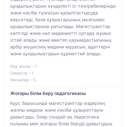
құндылықтарын күнделікті іс-тәжірибелерінде
және кәсіби тұлғасын қалыптастыруда
көрсетеді, бала құқықтарының мызғымас
құндылықтарына ұмтылады. Магистранттар
көптілді және көп мәдениетті ортада жұмыс
істей алады және мектеп қауымдастығының
әрбір мүшесінің мәдени мұрасын, әдеттерін
және құндылықтарын құрметтей алады.
Оқу жылы - 1
Семестр - 1
Несиелер - 5
Жоғары білім беру педагогикасы
Курс барысында магистранттар өздерінің
жалпы мәдени және кәсіби құзыреттерін
дамытады. Олар сондай-ақ педагогика
ғылымы мен жоғары білім беруді дамытудың