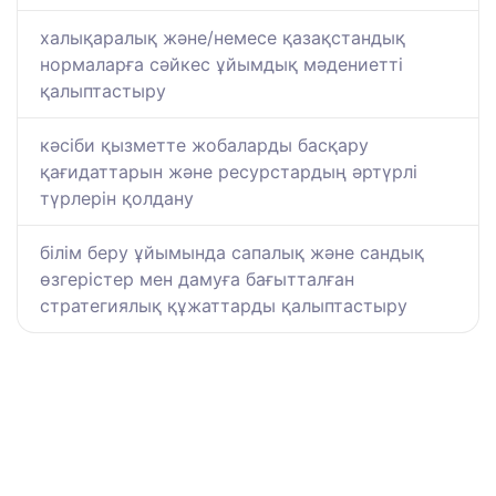
халықаралық және/немесе қазақстандық
нормаларға сәйкес ұйымдық мәдениетті
қалыптастыру
кәсіби қызметте жобаларды басқару
қағидаттарын және ресурстардың әртүрлі
түрлерін қолдану
білім беру ұйымында сапалық және сандық
өзгерістер мен дамуға бағытталған
стратегиялық құжаттарды қалыптастыру