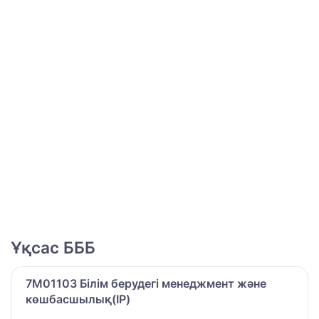
Ұқсас БББ
7M01103 Білім берудегі менеджмент және
көшбасшылық(IP)