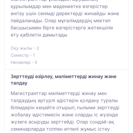
құрылымдар мен мәдениетке өзгерістер
енгізу үшін сенімді деректерді жинайды және
пайдаланады. Олар мұғалімдердің мектеп
басшысымен бірге өзгерістерге жетекшілік
ету қабілетін дамытады
Оқу жылы - 2
Семестр - 1
Несиелер - 5
Зерттеуді әзірлеу, мәліметтерді жинау және
талдау
Магистранттар мәліметтерді жинау мен
талдаудың әртүрлі әдістерін қолдану туралы
білімдерін кеңейте отырып, ғылыми зерттеуді
жобалау әдістемесін және оларды іс жүзінде
жүзеге асыруды зерттейді. Олар сондай-ақ
семинарларда топпен өтпелі жұмыс істеу