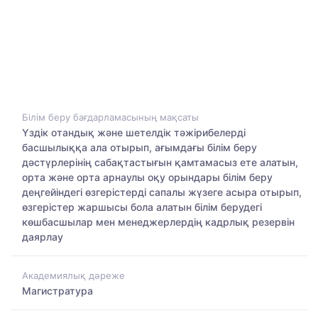
Білім беру бағдарламасының мақсаты
Үздік отандық және шетелдік тәжірибелерді
басшылыққа ала отырып, ағымдағы білім беру
дәстүрлерінің сабақтастығын қамтамасыз ете алатын,
орта және орта арнаулы оқу орындары білім беру
деңгейіндегі өзгерістерді сапалы жүзеге асыра отырып,
өзгерістер жаршысы бола алатын білім берудегі
көшбасшылар мен менеджерлердің кадрлық резервін
даярлау
Академиялық дәреже
Магистратура