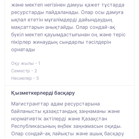
және мектеп негізінен дамуы қажет тұстарда
ресурстарды пайдаланады. Олар осы дамуға
ықпал ететін мұғалімдерді дайындаудың
мақсаттарын анықтайды. Олар сондай-ақ
бүкіл мектеп қауымдастығынан оң және теріс
пікірлер жинаудың сындарлы тәсілдерін
орнатады
Оқу жылы - 1
Семестр - 2
Несиелер - 5
Қызметкерлерді басқару
Магистранттар адам ресурстарына
байланысты қазақстандық заңнаманы және
нормативтік актілерді және Қазақстан
Республикасының еңбек заңнамасын оқиды.
Олар сондай-ақ лайықты және ашық басқару