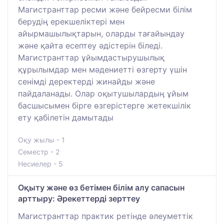
Магистранттар ресми және бейресми білім
берудің ерекшеліктері мен
айырмашылықтарын, оларды тағайындау
және қайта есептеу әдістерін біледі.
Магистранттар ұйымдастырушылық
құрылымдар мен мәдениетті өзгерту үшін
сенімді деректерді жинайды және
пайдаланады. Олар оқытушылардың ұйым
басшысымен бірге өзгерістерге жетекшілік
ету қабілетін дамытады
Оқу жылы - 1
Семестр - 2
Несиелер - 5
Оқыту және өз бетімен білім алу сапасын
арттыру: Әрекеттерді зерттеу
Магистранттар практик ретінде әлеуметтік