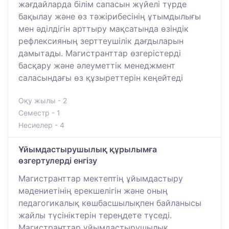
жағдайларда білім сапасын жүйелі түрде
бақылау және өз тәжірибесінің ұтымдылығы
мен әділдігін арттыру мақсатында өзіндік
рефлексияның зерттеушілік дағдыларын
дамытады. Магистранттар өзгерістерді
басқару және әлеуметтік менеджмент
саласындағы өз құзыреттерін кеңейтеді
Оқу жылы - 2
Семестр - 1
Несиелер - 4
Ұйымдастырушылық құрылымға
өзгертулерді енгізу
Магистранттар мектептің ұйымдастыру
мәдениетінің ерекшелігін және оның
педагогикалық көшбасшылықпен байланысы
жайлы түсініктерін тереңдете түседі.
Магистранттар ұйымдастырушылық