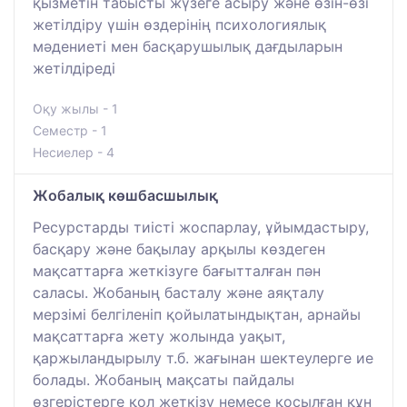
қызметін табысты жүзеге асыру және өзін-өзі
жетілдіру үшін өздерінің психологиялық
мәдениеті мен басқарушылық дағдыларын
жетілдіреді
Оқу жылы - 1
Семестр - 1
Несиелер - 4
Жобалық көшбасшылық
Ресурстарды тиісті жоспарлау, ұйымдастыру,
басқару және бақылау арқылы көздеген
мақсаттарға жеткізуге бағытталған пән
саласы. Жобаның басталу және аяқталу
мерзімі белгіленіп қойылатындықтан, арнайы
мақсаттарға жету жолында уақыт,
қаржыландырылу т.б. жағынан шектеулерге ие
болады. Жобаның мақсаты пайдалы
өзгерістерге қол жеткізу немесе қосылған құн