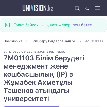
RU
Грант байқауының нәтижелері
осы бетте
Univision.kz
Білім беру бағдарламалары
7M01103 Білі
Білім беру бағдарламасы өзекті емес
7M01103 Білім берудегі
менеджмент және
көшбасшылық (IP) в
Жұмабек Ахметұлы
Тәшенов атындағы
университеті