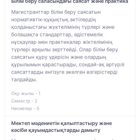
Білім беру саласындағы саясат және практика
Магистранттар білім беру саясатын
нормативтік-құқықтық актілердің
қолданыстағы жүктелімінің түрлері және
болашақта стандарттар, әдістемелік
нұсқаулар мен практикалар жіктелімінің
түрлері арқылы зерттейді. Олар білім беру
саясатын құру үдерісін және олардың
құрылымын қарастырады, сондай-ақ әртүрлі
саясаттарды енгізуге әкелген өзгерістерді
талдайды.
Оқу жылы - 1
Семестр - 2
Несиелер - 5
Мектеп мәдениетін қалыптастыру және
кәсіби қауымдастықтарды дамыту