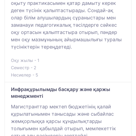
оқыту практикасымен қатар дамыту керек
деген түсінік қалыптастырады. Сондай-ақ
олар білім алушылардың сұраныстары мен
заманауи педагогикалық тәсілдерге сәйкес
оқу ортасын қалыптастыра отырып, пәндер
мен оқу мазмұнының айырмашылығы туралы
түсініктерін тереңдетеді.
Оқу жылы - 1
Семестр - 2
Несиелер - 5
Инфрақұрылымды басқару және қаржы
менеджменті
Магистранттар мектеп бюджетінің қалай
құрылатынымен танысады және сыбайлас
жемқорлыққа қарсы құндылықтарды
толығымен қабылдай отырып, мемлекеттік
сатып алу рәсімдерін зерттейді.