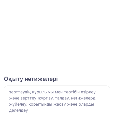
Оқыту нәтижелері
зерттеудің құрылымы мен тәртібін әзірлеу
және зерттеу жүргізу, талдау, нәтижелерді
жүйелеу, қорытынды жасау және оларды
дәлелдеу