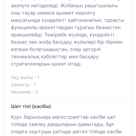
әкелуге негізделеді. Жобаның уақытшалығы
оны тауар немесе қызмет көрсету
мақсатында күнделікті қайталанатын, тұрақты
функциялы әрекеттерден тұратын бизнестен
ерекшелейді. Тәжірибе жүзінде, күнделікті
бизнес пен жоба басқару жүйелері бір-бірінен
өзгеше болатындықтан, олар әртүрлі
техникалық қабілеттер мен басқару
стратегияларын қажет етеді.
Оқу жылы - 1
Семестр - 1
Несиелер - 5
Шет тілі (кәсіби)
Курс барысында магистранттар кәсіби шет
тілінде сөйлеу дағдыларын дамытады, бұл
оларға оқытушы ретінде шетел тілінде кәсіби