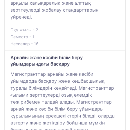
арқылы халықаралық және ұлттық
зерттеулерді жобалау стандарттарын
үйренеді.
Оқу жылы - 2
Семестр - 1
Несиелер - 16
Арнайы және кәсіби білім беру
ұйымдарындағы басқару
Магистранттар арнайы және кәсіби
ұйымдарда басқару және көшбасшылық
туралы білімдерін кеңейтеді. Магистранттар
ғылыми зерттеулерді озық әлемдік
тәжірибемен талдай алады. Магистранттар
арнай және кәсіби білім беру ұйымдары
құрылымының ерекшеліктерін біледі, оларды
өзгерту және жетілдіру бойынша мүмкін
болатын ұсыныстар жасай алады