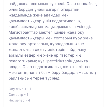
пайдалана алатынын түсінеді. Олар сондай-ақ
білім берудің үнемі өзгеріп отыратын
жағдайында жеке адамдар мен
қауымдастықтар үшін педагогикалық
көшбасшылықтың маңыздылығын түсінеді.
Магистранттар мектеп ішінде жаңа оқу
қауымдастықтары мен топтарын құру және
жаңа оқу орталарын, құралдарын және
жаңартылған оқыту әдістерін пайдалану
арқылы өздерінің және әріптестерінің
педагогикалық құзыреттіліктерін дамыта
алады. Олар педагогикалық жетекшілік пен
мектептің негізгі білім беру бағдарламасының
байланысын терең түсінеді.
Оқу жылы - 1
Семестр - 1
Несиелер - 4