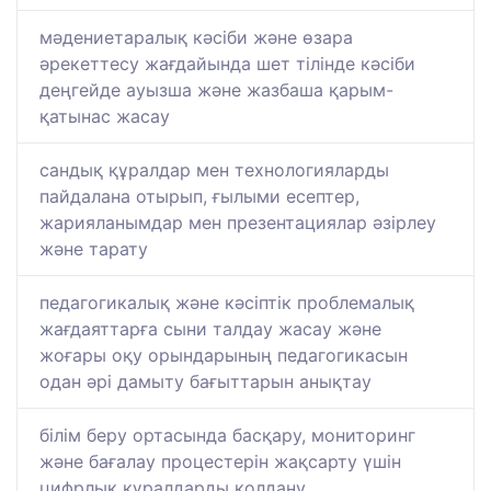
мәдениетаралық кәсіби және өзара
әрекеттесу жағдайында шет тілінде кәсіби
деңгейде ауызша және жазбаша қарым-
қатынас жасау
сандық құралдар мен технологияларды
пайдалана отырып, ғылыми есептер,
жарияланымдар мен презентациялар әзірлеу
және тарату
педагогикалық және кәсіптік проблемалық
жағдаяттарға сыни талдау жасау және
жоғары оқу орындарының педагогикасын
одан әрі дамыту бағыттарын анықтау
білім беру ортасында басқару, мониторинг
және бағалау процестерін жақсарту үшін
цифрлық құралдарды қолдану