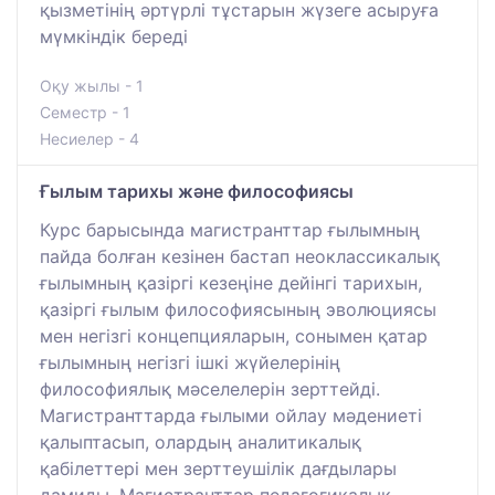
қызметінің әртүрлі тұстарын жүзеге асыруға
мүмкіндік береді
Оқу жылы - 1
Семестр - 1
Несиелер - 4
Ғылым тарихы және философиясы
Курс барысында магистранттар ғылымның
пайда болған кезінен бастап неоклассикалық
ғылымның қазіргі кезеңіне дейінгі тарихын,
қазіргі ғылым философиясының эволюциясы
мен негізгі концепцияларын, сонымен қатар
ғылымның негізгі ішкі жүйелерінің
философиялық мәселелерін зерттейді.
Магистранттарда ғылыми ойлау мәдениеті
қалыптасып, олардың аналитикалық
қабілеттері мен зерттеушілік дағдылары