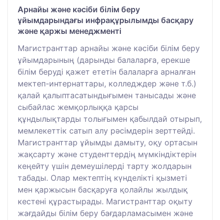
Арнайы және кәсіби білім беру
ұйымдарындағы инфрақұрылымды басқару
және қаржы менеджменті
Магистранттар арнайы және кәсіби білім беру
ұйымдарының (дарынды балаларға, ерекше
білім беруді қажет ететін балаларға арналған
мектеп-интернаттары, колледждер және т.б.)
қалай қалыптасатындығымен танысады және
сыбайлас жемқорлыққа қарсы
құндылықтарды толығымен қабылдай отырып,
мемлекеттік сатып алу рәсімдерін зерттейді.
Магистранттар ұйымды дамыту, оқу ортасын
жақсарту және студенттердің мүмкіндіктерін
кеңейту үшін демеушілерді тарту жолдарын
табады. Олар мектептің күнделікті қызметі
мен қаржысын басқаруға қолайлы жылдық
кестені құрастырады. Магистранттар оқыту
жағдайды білім беру бағдарламасымен және