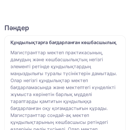
Пәндер
Құндылықтарға бағдарланған көшбасшылық
Магистранттар мектеп практикасының,
дамудың және көшбасшылықтың негізгі
элементі ретінде құндылықтардың
маңыздылығы туралы түсініктерін дамытады.
Олар негізгі құндылықтар мектеп
бағдарламасында және мектептегі күнделікті
жұмыста көрінетін барлық мүдделі
тараптарды қамтитын құндылыққа
бағдарланған оқу қоғамдастығын құрады.
Магистранттар сондай-ақ мектеп
құндылықтарының көшбасшысы ретіндегі
өздерінің рөлін түсінеді. Олар мектеп