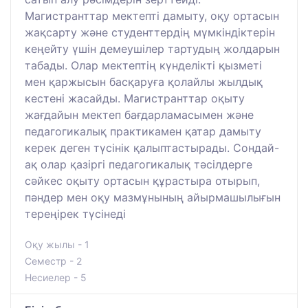
Магистранттар мектепті дамыту, оқу ортасын
жақсарту және студенттердің мүмкіндіктерін
кеңейту үшін демеушілер тартудың жолдарын
табады. Олар мектептің күнделікті қызметі
мен қаржысын басқаруға қолайлы жылдық
кестені жасайды. Магистранттар оқыту
жағдайын мектеп бағдарламасымен және
педагогикалық практикамен қатар дамыту
керек деген түсінік қалыптастырады. Сондай-
ақ олар қазіргі педагогикалық тәсілдерге
сәйкес оқыту ортасын құрастыра отырып,
пәндер мен оқу мазмұнының айырмашылығын
тереңірек түсінеді
Оқу жылы - 1
Семестр - 2
Несиелер - 5