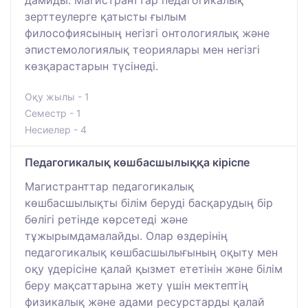
дамиды. Магистранттар педагогикалық
зерттеулерге қатысты ғылым
философиясының негізгі онтологиялық және
эпистемологиялық теориялары мен негізгі
көзқарастарын түсінеді.
Оқу жылы - 1
Семестр - 1
Несиелер - 4
Педагогикалық көшбасшылыққа кіріспе
Магистранттар педагогикалық
көшбасшылықты білім беруді басқарудың бір
бөлігі ретінде көрсетеді және
тұжырымдамалайды. Олар өздерінің
педагогикалық көшбасшылығының оқыту мен
оқу үдерісіне қалай қызмет ететінін және білім
беру мақсаттарына жету үшін мектептің
физикалық және адами ресурстарды қалай