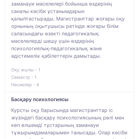
заманауи мәселелері бойынша өздерінің
саналы кәсіби ұстанымдарын
қалыптастырады. Магистранттар жоғары оқу
орнының оқытушысы ретінде жоғары білім
саласындағы өзекті педагогикалық
мәселелерді шешу үшін өздерінің
психологиялық-педагогикалық және
әдістемелік қабілеттерін дамытады.
Оқу жылы - 1
Семестр - 1
Несиелер - 4
Басқару психологиясы
Курсты оқу барысында магистранттар іс
жүзіндегі басқару психологиясының рөлі мен
көп өлшемді тұстарының заманауи
тұжырымдамаларымен танысады. Олар кәсіби