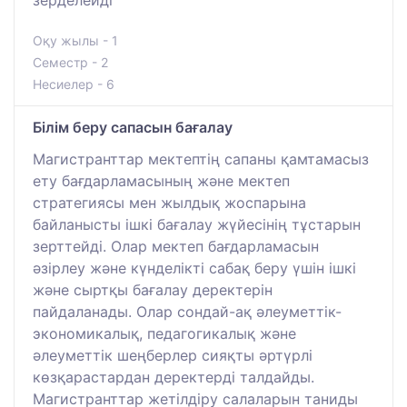
зерделейді
Оқу жылы - 1
Семестр - 2
Несиелер - 6
Білім беру сапасын бағалау
Магистранттар мектептің сапаны қамтамасыз
ету бағдарламасының және мектеп
стратегиясы мен жылдық жоспарына
байланысты ішкі бағалау жүйесінің тұстарын
зерттейді. Олар мектеп бағдарламасын
әзірлеу және күнделікті сабақ беру үшін ішкі
және сыртқы бағалау деректерін
пайдаланады. Олар сондай-ақ әлеуметтік-
экономикалық, педагогикалық және
әлеуметтік шеңберлер сияқты әртүрлі
көзқарастардан деректерді талдайды.
Магистранттар жетілдіру салаларын таниды