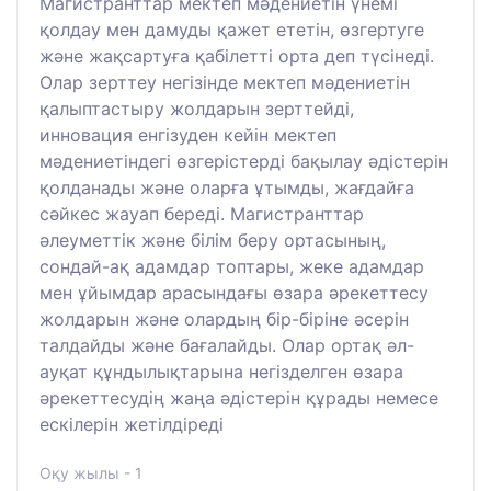
Магистранттар мектеп мәдениетін үнемі
қолдау мен дамуды қажет ететін, өзгертуге
және жақсартуға қабілетті орта деп түсінеді.
Олар зерттеу негізінде мектеп мәдениетін
қалыптастыру жолдарын зерттейді,
инновация енгізуден кейін мектеп
мәдениетіндегі өзгерістерді бақылау әдістерін
қолданады және оларға ұтымды, жағдайға
сәйкес жауап береді. Магистранттар
әлеуметтік және білім беру ортасының,
сондай-ақ адамдар топтары, жеке адамдар
мен ұйымдар арасындағы өзара әрекеттесу
жолдарын және олардың бір-біріне әсерін
талдайды және бағалайды. Олар ортақ әл-
ауқат құндылықтарына негізделген өзара
әрекеттесудің жаңа әдістерін құрады немесе
ескілерін жетілдіреді
Оқу жылы - 1