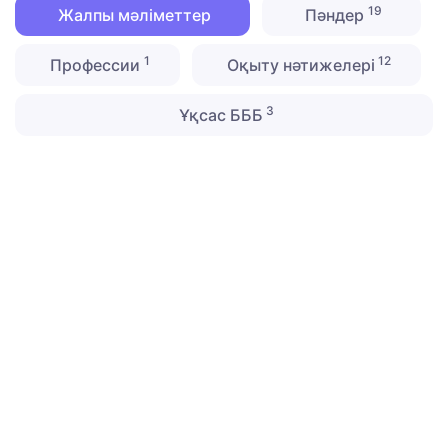
19
Жалпы мәліметтер
Пәндер
1
12
Профессии
Оқыту нәтижелері
3
Ұқсас БББ