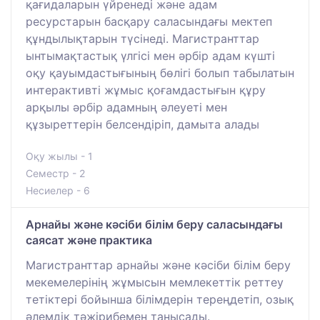
қағидаларын үйренеді және адам
ресурстарын басқару саласындағы мектеп
құндылықтарын түсінеді. Магистранттар
ынтымақтастық үлгісі мен әрбір адам күшті
оқу қауымдастығының бөлігі болып табылатын
интерактивті жұмыс қоғамдастығын құру
арқылы әрбір адамның әлеуеті мен
құзыреттерін белсендіріп, дамыта алады
Оқу жылы - 1
Семестр - 2
Несиелер - 6
Арнайы және кәсіби білім беру саласындағы
саясат және практика
Магистранттар арнайы және кәсіби білім беру
мекемелерінің жұмысын мемлекеттік реттеу
тетіктері бойынша білімдерін тереңдетіп, озық
әлемдік тәжірибемен танысады.