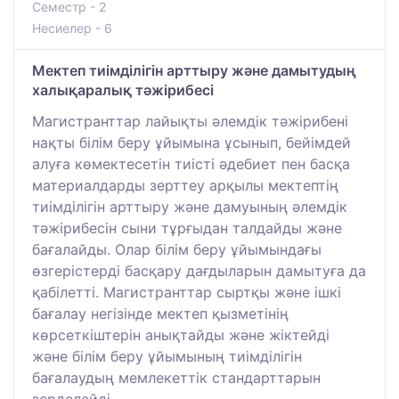
Семестр - 2
Несиелер - 6
Мектеп тиімділігін арттыру және дамытудың
халықаралық тәжірибесі
Магистранттар лайықты әлемдік тәжірибені
нақты білім беру ұйымына ұсынып, бейімдей
алуға көмектесетін тиісті әдебиет пен басқа
материалдарды зерттеу арқылы мектептің
тиімділігін арттыру және дамуының әлемдік
тәжірибесін сыни тұрғыдан талдайды және
бағалайды. Олар білім беру ұйымындағы
өзгерістерді басқару дағдыларын дамытуға да
қабілетті. Магистранттар сыртқы және ішкі
бағалау негізінде мектеп қызметінің
көрсеткіштерін анықтайды және жіктейді
және білім беру ұйымының тиімділігін
бағалаудың мемлекеттік стандарттарын