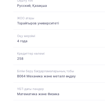
Оқыту тілі
Русский, Қазақша
ЖОО атауы
Торайгыров университеті
Оқу мерзімі
4 года
Кредиттер көлемі
258
Білім беру бағдарламаларының тобы
B064 Механика және металл өңдеу
ҰБТ-дағы пәндер
Математика және Физика