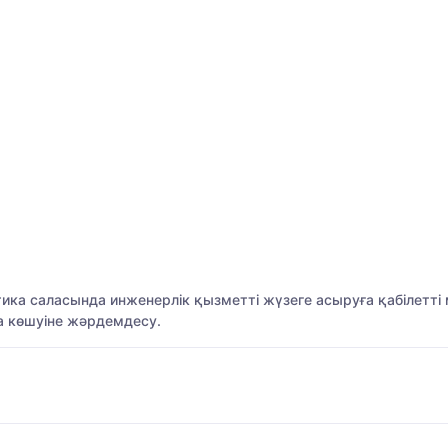
ика саласында инженерлік қызметті жүзеге асыруға қабілетт
на көшуіне жәрдемдесу.