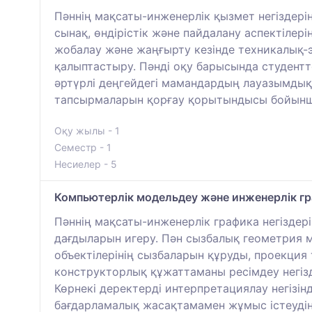
Пәннің мақсаты-инженерлік қызмет негіздер
сынақ, өндірістік және пайдалану аспектілер
жобалау және жаңғырту кезінде техникалық-э
қалыптастыру. Пәнді оқу барысында студент
әртүрлі деңгейдегі мамандардың лауазымдық
тапсырмаларын қорғау қорытындысы бойынш
Оқу жылы - 1
Семестр - 1
Несиелер - 5
Компьютерлік модельдеу және инженерлік г
Пәннің мақсаты-инженерлік графика негіздер
дағдыларын игеру. Пән сызбалық геометрия м
объектілерінің сызбаларын құруды, проекци
конструкторлық құжаттаманы ресімдеу негізд
Көрнекі деректерді интерпретациялау негізі
бағдарламалық жасақтамамен жұмыс істеудің 