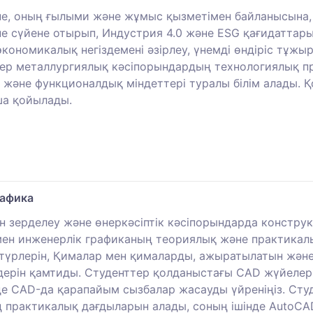
іне, оның ғылыми және жұмыс қызметімен байланысына,
іне сүйене отырып, Индустрия 4.0 және ESG қағидаттары
кономикалық негіздемені әзірлеу, үнемді өндіріс тұж
тер металлургиялық кәсіпорындардың технологиялық п
 және функционалдық міндеттері туралы білім алады. 
а қойылады.
рафика
ін зерделеу және өнеркәсіптік кәсіпорындарда констр
ен инженерлік графиканың теориялық және практикалық
я түрлерін, Қималар мен қималарды, ажыратылатын жән
ерін қамтиды. Студенттер қолданыстағы CAD жүйелерін
нде CAD-да қарапайым сызбалар жасауды үйреніңіз. Сту
практикалық дағдыларын алады, соның ішінде AutoCAD,