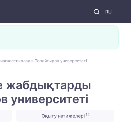
и
RU
агностикалау в Торайгыров университеті
не жабдықтарды
в университеті
14
Оқыту нәтижелері