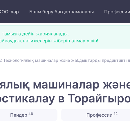
ОО-лар
Білім беру бағдарламалары
Професси
 тамызға дейін жарияланады.
йқаудың нәтижелерін жіберіп алмау үшін!
2 Технологиялық машиналар және жабдықтарды предиктивті ди
иялық машиналар жә
остикалау в Торайгыро
46
12
Пәндер
Профессии