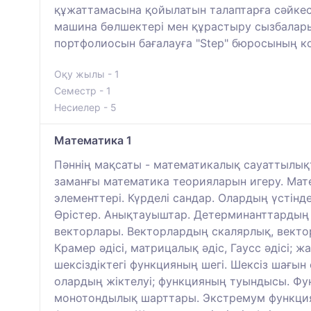
құжаттамасына қойылатын талаптарға сәйке
машина бөлшектері мен құрастыру сызбалар
портфолиосын бағалауға "Step" бюросының к
Оқу жылы - 1
Семестр - 1
Несиелер - 5
Математика 1
Пәннің мақсаты - математикалық сауаттылықт
заманғы математика теорияларын игеру. Ма
элементтері. Күрделі сандар. Олардың үстінд
Өрістер. Анықтауыштар. Детерминанттардың қ
векторлары. Векторлардың скалярлық, вектор
Крамер әдісі, матрицалық әдіс, Гаусс әдісі; жа
шексіздіктегі функцияның шегі. Шексіз шағын 
олардың жіктелуі; функцияның туындысы. Фу
монотондылық шарттары. Экстремум функциял