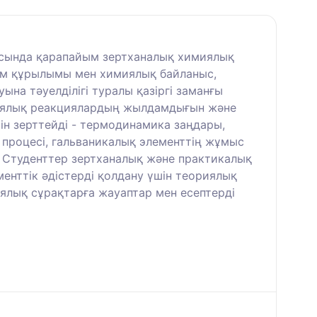
аласында қарапайым зертханалық химиялық
том құрылымы мен химиялық байланыс,
на тәуелділігі туралы қазіргі заманғы
имиялық реакциялардың жылдамдығын және
н зерттейді - термодинамика заңдары,
з процесі, гальваникалық элементтің жұмыс
. Студенттер зертханалық және практикалық
енттік әдістерді қолдану үшін теориялық
иялық сұрақтарға жауаптар мен есептерді