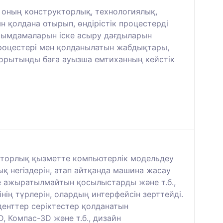
 оның конструкторлық, технологиялық,
н қолдана отырып, өндірістік процестерді
ырымдамаларын іске асыру дағдыларын
роцестері мен қолданылатын жабдықтары,
Қорытынды баға ауызша емтиханның кейстік
укторлық қызметте компьютерлік модельдеу
 негіздерін, атап айтқанда машина жасау
е ажыратылмайтын қосылыстарды және т.б.,
ің түрлерін, олардың интерфейсін зерттейді.
денттер серіктестер қолданатын
 Компас-3D және т.б., дизайн