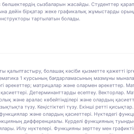
с бөлшектердің сызбаларын жасайды. Студенттер қара
ына дейін бірқатар жеке графикалық жұмыстарды оры
онструкторы тартылатын болады.
ы қалыптастыру, болашақ кәсіби қызметте қажетті ірге
тематика 1 курсының бағдарламасының мазмұны мына
егі әрекеттер; матрицалар және олармен әрекеттер. Ма
асиеттері. Детерминанттарды есептеу. Векторлар. Ма
лық және аралас көбейтінділері және олардың қасиетт
зықтықта түзу. Кеңістіктегі түзу. Екінші ретті қисықтар.
функциялар және олардың қасиеттері. Нүктедегі функция
нкцияның дифференциалы. Күрделі функцияның туынды
ары. Иілу нүктелері. Функцияны зерттеу мен графикт