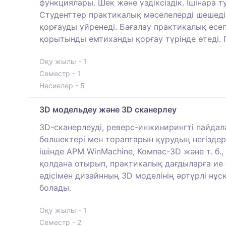
функциялары. Шек және үздіксіздік. Ішінара
Студенттер практикалық мәселелерді шешеді
қорғауды үйренеді. Бағалау практикалық есе
қорытынды емтиханды қорғау түрінде өтеді.
Оқу жылы - 1
Семестр - 1
Несиелер - 5
3D модельдеу және 3D сканерлеу
3D-сканерлеуді, реверс-инжинирингті пайдал
бөлшектері мен тораптарын құрудың негіздер
ішінде APM WinMachine, Компас-3D және т. б.
қолдана отырып, практикалық дағдыларға ие 
әдісімен дизайнның 3D моделінің әртүрлі нұ
болады.
Оқу жылы - 1
Семестр - 2