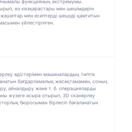
 айнымалы функцияның экстремумы.
ырып, өз көзқарастары мен шешімдерін
 жауаптар мен есептерді шешуді қамтитын
асымен үйлестірілген.
ерлеу әдістерімен машиналардың типтік
лданатын бағдарламалық жасақтамамен, соның
еру, айналдыру және т. б. операцияларды
аны жүзеге асыра отырып, 3D сканерлеу
кторлық бюросымен бірлесіп бағаланатын