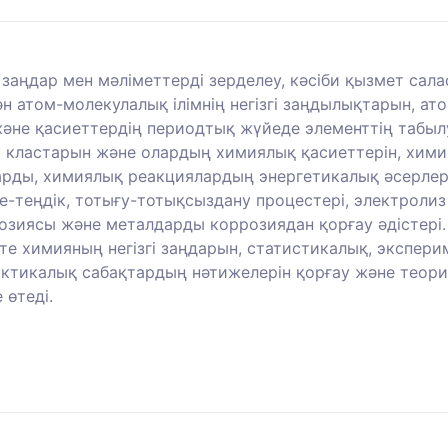
, заңдар мен мәліметтерді зерделеу, кәсіби қызмет с
н атом-молекулалық ілімнің негізгі заңдылықтарын, а
не қасиеттердің периодтық жүйеде элементтің табылуы
гі кластарын және олардың химиялық қасиеттерін, х
рды, химиялық реакциялардың энергетикалық әсерлері
епе-теңдік, тотығу-тотықсыздану процестері, электроли
розиясы және металдарды коррозиядан қорғау әдістері
 химияның негізгі заңдарын, статистикалық, эксперим
практикалық сабақтардың нәтижелерін қорғау және теор
 өтеді.