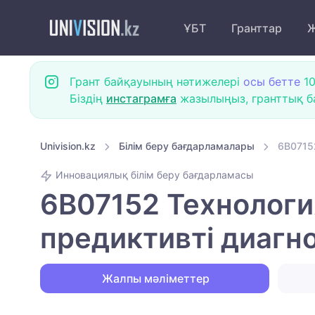
ҰБТ
Гранттар
Ж
Грант байқауының нәтижелері
осы бетте
10
Біздің
инстаграмға
жазылыңыз, гранттық ба
Univision.kz
Білім беру бағдарламалары
6B0715
Инновациялық білім беру бағдарламасы
6B07152 Технолог
предиктивті диагн
Жалпы мәліметтер