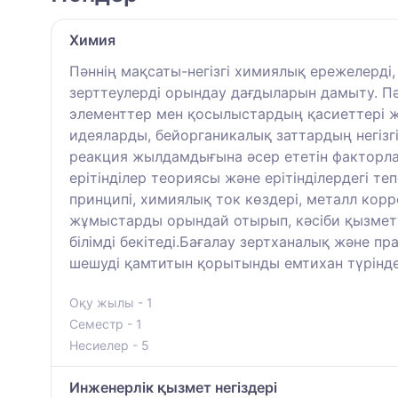
Химия
Пәннің мақсаты-негізгі химиялық ережелерді
зерттеулерді орындау дағдыларын дамыту. Пә
элементтер мен қосылыстардың қасиеттері жә
идеяларды, бейорганикалық заттардың негіз
реакция жылдамдығына әсер ететін факторла
ерітінділер теориясы және ерітінділердегі т
принципі, химиялық ток көздері, металл кор
жұмыстарды орындай отырып, кәсіби қызметте
білімді бекітеді.Бағалау зертханалық және 
шешуді қамтитын қорытынды емтихан түрінде
Оқу жылы - 1
Семестр - 1
Несиелер - 5
Инженерлік қызмет негіздері