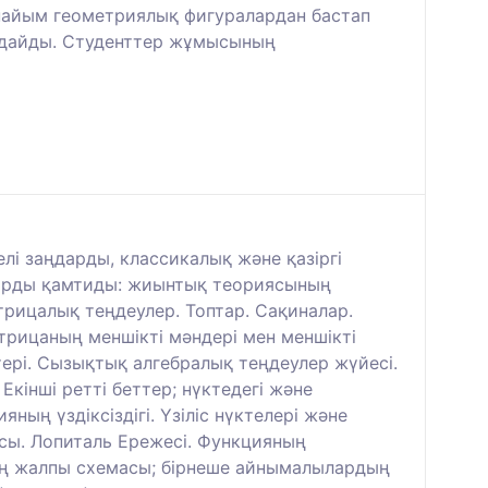
пайым геометриялық фигуралардан бастап
ндайды. Студенттер жұмысының
лі заңдарды, классикалық және қазіргі
ларды қамтиды: жиынтық теориясының
трицалық теңдеулер. Топтар. Сақиналар.
трицаның меншікті мәндері мен меншікті
ері. Сызықтық алгебралық теңдеулер жүйесі.
 Екінші ретті беттер; нүктедегі және
ның үздіксіздігі. Үзіліс нүктелері және
сы. Лопиталь Ережесі. Функцияның
ің жалпы схемасы; бірнеше айнымалылардың