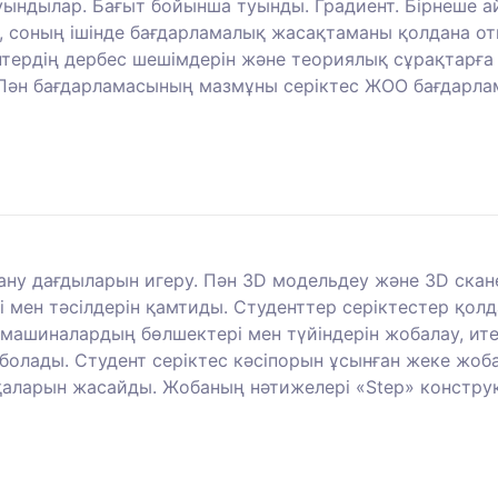
 туындылар. Бағыт бойынша туынды. Градиент. Бірнеше
, соның ішінде бағдарламалық жасақтаманы қолдана от
птердің дербес шешімдерін және теориялық сұрақтарға
 Пән бағдарламасының мазмұны серіктес ЖОО бағдарлам
ану дағдыларын игеру. Пән 3D модельдеу және 3D скан
і мен тәсілдерін қамтиды. Студенттер серіктестер қо
, машиналардың бөлшектері мен түйіндерін жобалау, ит
болады. Студент серіктес кәсіпорын ұсынған жеке жоб
сқаларын жасайды. Жобаның нәтижелері «Step» констру