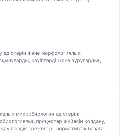
у әдістерін және морфологиялық
сқынуларды, қауіптерді және аурулардың
калық микробиология әдістерін:
обиологиялық процестер жүйесін қолдану,
ауіпсіздік ережелері, нормативтік базаға