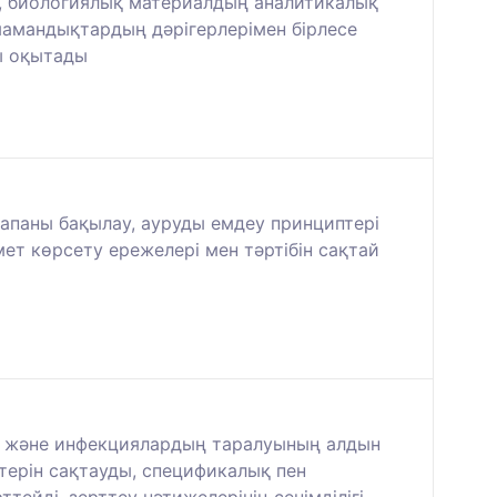
ін, биологиялық материалдың аналитикалық
 мамандықтардың дәрігерлерімен бірлесе
ы оқытады
сапаны бақылау, ауруды емдеу принциптері
т көрсету ережелері мен тәртібін сақтай
ны және инфекциялардың таралуының алдын
птерін сақтауды, спецификалық пен