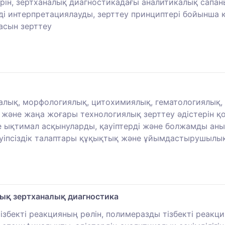
рін, зертханалық диагностикадағы аналитикалық сапан
рді интерпретациялауды, зерттеу принциптері бойынш
асын зерттеу
лық, морфологиялық, цитохимиялық, гематологиялық, ж
және жаңа жоғары технологиялық зерттеу әдістерін қол
 ықтимал асқынуларды, қауіптерді және болжамды аны
ауіпсіздік талаптары құқықтық және ұйымдастырушылы
ық зертханалық диагностика
ізбекті реакцияның рөлін, полимеразды тізбекті реак