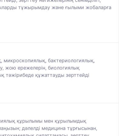
ейді, зерттеу нәтижелерінің сенімділігі,
ндыларды тұжырымдау және ғылыми жобаларға
қ, микроскопиялық, бактериологиялық,
у, жою ережелерін, биологиялық
лық тәжірибеде құжаттауды зерттейді
огиялық құрылымы мен құрылымдық
аңызын; дәлелді медицина тұрғысынан,
цитохимиялық сипаттамасы, зерттеу