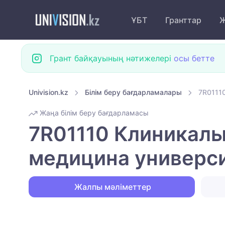
ҰБТ
Гранттар
Ж
Грант байқауының нәтижелері
осы бетте
Univision.kz
Білім беру бағдарламалары
7R0111
Жаңа білім беру бағдарламасы
7R01110 Клиникалы
медицина универси
Жалпы мәліметтер