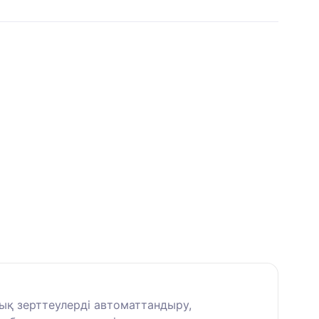
ық зерттеулерді автоматтандыру,