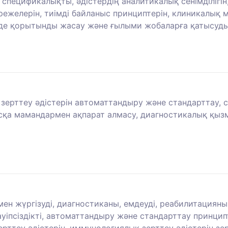
н спецификалықты, әдістердің аналитикалық сенімділіг
ережелерін, тиімді байланыс принциптерін, клиникалық
інде қорытынды жасау және ғылыми жобаларға қатысуд
 зерттеу әдістерін автоматтандыру және стандарттау, 
қа мамандармен ақпарат алмасу, диагностикалық қызме
мен жүргізуді, диагностиканы, емдеуді, реабилитация
қауіпсіздікті, автоматтандыру және стандарттау принци