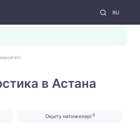
и
RU
верситеті
стика в Астана
8
Оқыту нәтижелері