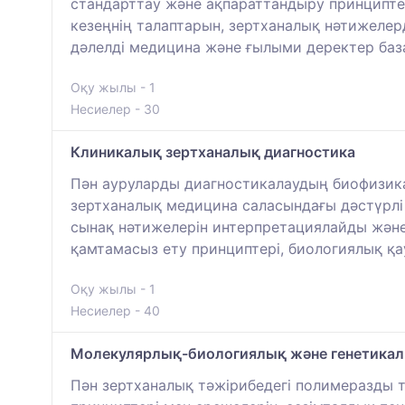
стандарттау және ақпараттандыру принципте
кезеңнің талаптарын, зертханалық нәтижеле
дәлелді медицина және ғылыми деректер баз
Оқу жылы - 1
Несиелер - 30
Клиникалық зертханалық диагностика
Пән ауруларды диагностикалаудың биофизика
зертханалық медицина саласындағы дәстүрлі 
сынақ нәтижелерін интерпретациялайды және
қамтамасыз ету принциптері, биологиялық қ
Оқу жылы - 1
Несиелер - 40
Молекулярлық-биологиялық және генетикал
Пән зертханалық тәжірибедегі полимеразды т