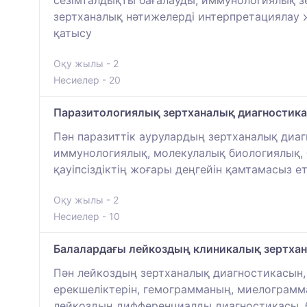
сезімталдықты бағалауды, иммунологиялық зерт
зертханалық нәтижелерді интерпретациялау
қатысу
Оқу жылы - 2
Несиелер - 20
Паразитологиялық зертханалық диагностика
Пән паразиттік аурулардың зертханалық диаг
иммунологиялық, молекулалық биологиялық, 
қауіпсіздіктің жоғары деңгейін қамтамасыз 
Оқу жылы - 2
Несиелер - 10
Балалардағы лейкоздың клиникалық зертха
Пән лейкоздың зертханалық диагностикасын
ерекшеліктерін, гемограмманың, миелограмм
лейкоздың дифференциалды диагностикасы, б