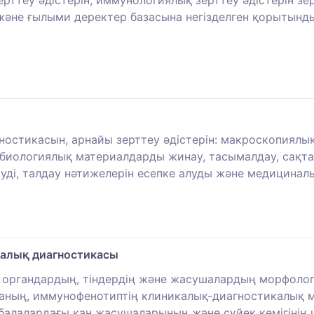
теу әдістерін, иммунологиялық зерттеу әдістерін зертт
 және ғылыми деректер базасына негізделген қорыты
ностикасын, арнайы зерттеу әдістерін: макроскопиялы
биологиялық материалдарды жинау, тасымалдау, сақта
етуді, талдау нәтижелерін есепке алуды және медицина
налық диагностикасы
, органдардың, тіндердің және жасушалардың морфол
аның, иммунофенотиптің клиникалық-диагностикалық м
алалардағы қан жасушаларының және сүйек кемігінің 