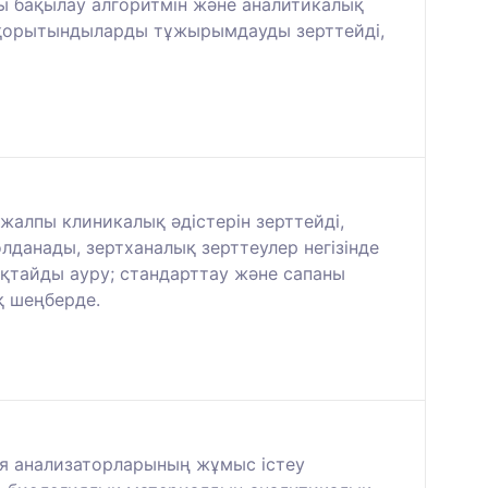
ы бақылау алгоритмін және аналитикалық
а қорытындыларды тұжырымдауды зерттейді,
алпы клиникалық әдістерін зерттейді,
данады, зертханалық зерттеулер негізінде
қтайды ауру; стандарттау және сапаны
қ шеңберде.
ция анализаторларының жұмыс істеу