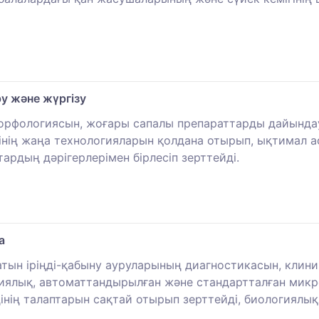
у және жүргізу
орфологиясын, жоғары сапалы препараттарды дайында
інің жаңа технологияларын қолдана отырып, ықтимал а
рдың дәрігерлерімен бірлесіп зерттейді.
а
тын іріңді-қабыну ауруларының диагностикасын, клини
иялық, автоматтандырылған және стандартталған микр
ің талаптарын сақтай отырып зерттейді, биологиялық қ