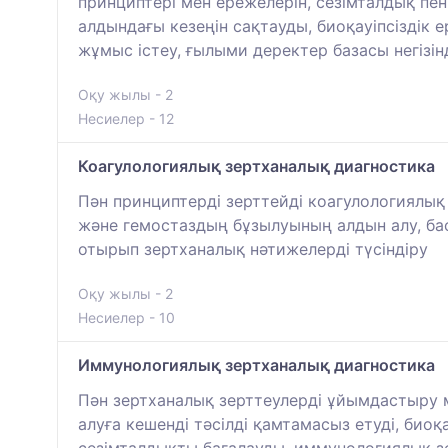
принциптері мен ережелерін, сезімталдық пе
алдындағы кезеңін сақтауды, биоқауіпсіздік 
жұмыс істеу, ғылыми деректер базасы негіз
Оқу жылы - 2
Несиелер - 12
Коагулологиялық зертханалық диагностика
Пән принциптерді зерттейді коагулологиялық
және гемостаздың бұзылуының алдын алу, бас
отырып зертханалық нәтижелерді түсіндіру
Оқу жылы - 2
Несиелер - 10
Иммунологиялық зертханалық диагностика
Пән зертханалық зерттеулерді ұйымдастыру 
алуға кешенді тәсілді қамтамасыз етуді, био