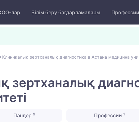
ОО-лар
Білім беру бағдарламалары
Професси
0 Клиникалық зертханалық диагностика в Астана медицина уни
қ зертханалық диагно
теті
9
1
Пәндер
Профессии