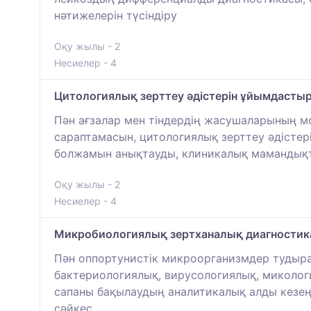
нәтижелерін түсіндіру
Оқу жылы - 2
Несиелер - 4
Цитологиялық зерттеу әдістерін ұйымдастыр
Пән ағзалар мен тіндердің жасушаларының м
сараптамасын, цитологиялық зерттеу әдістер
болжамын анықтауды, клиникалық мамандықта
Оқу жылы - 2
Несиелер - 4
Микробиологиялық зертханалық диагностик
Пән оппортунистік микроорганизмдер тудыра
бактериологиялық, вирусологиялық, миколог
сапаны бақылаудың аналитикалық алды кезеңін
сәйкес