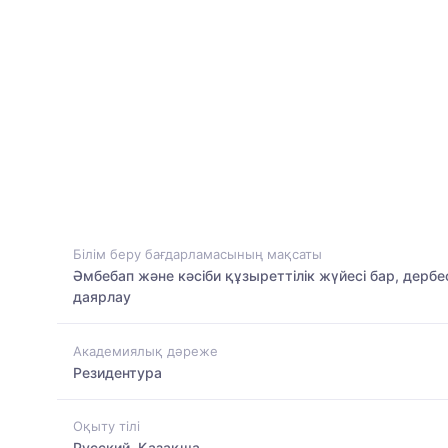
Білім беру бағдарламасының мақсаты
Әмбебап және кәсіби құзыреттілік жүйесі бар, дербе
даярлау
Академиялық дәреже
Резидентура
Оқыту тілі
Русский, Қазақша