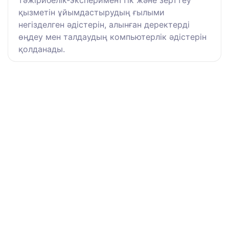
тәжірибелік-эксперименттік және зерттеу
қызметін ұйымдастырудың ғылыми
негізделген әдістерін, алынған деректерді
өңдеу мен талдаудың компьютерлік әдістерін
қолданады.