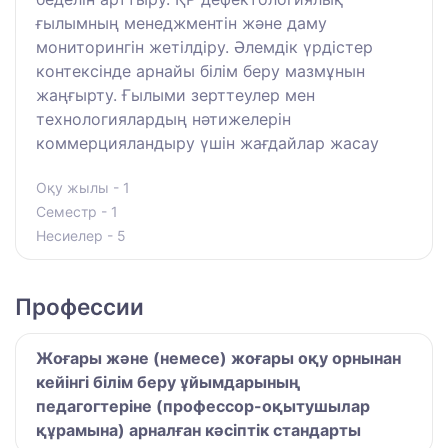
ғылымның менеджментін және даму
мониторингін жетілдіру. Әлемдік үрдістер
контексінде арнайы білім беру мазмұнын
жаңғырту. Ғылыми зерттеулер мен
технологиялардың нәтижелерін
коммерцияландыру үшін жағдайлар жасау
Оқу жылы - 1
Семестр - 1
Несиелер - 5
Профессии
Жоғары және (немесе) жоғары оқу орнынан
кейінгі білім беру ұйымдарының
педагогтеріне (профессор-оқытушылар
құрамына) арналған кәсіптік стандарты