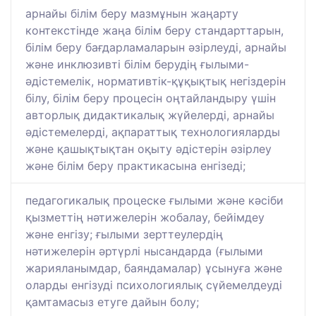
арнайы білім беру мазмұнын жаңарту
контекстінде жаңа білім беру стандарттарын,
білім беру бағдарламаларын әзірлеуді, арнайы
және инклюзивті білім берудің ғылыми-
әдістемелік, нормативтік-құқықтық негіздерін
білу, білім беру процесін оңтайландыру үшін
авторлық дидактикалық жүйелерді, арнайы
әдістемелерді, ақпараттық технологияларды
және қашықтықтан оқыту әдістерін әзірлеу
және білім беру практикасына енгізеді;
педагогикалық процеске ғылыми және кәсіби
қызметтің нәтижелерін жобалау, бейімдеу
және енгізу; ғылыми зерттеулердің
нәтижелерін әртүрлі нысандарда (ғылыми
жарияланымдар, баяндамалар) ұсынуға және
оларды енгізуді психологиялық сүйемелдеуді
қамтамасыз етуге дайын болу;