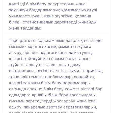
көптілді білім беру ресурстарын және
заманауи бағдарламалық қамтамасыз етуді
ұйымдастыруды және жүргізуді қолдана
біледі, статистикалық деректерді жинайды
және талдайды;
тереңдетілген әдіснамалық даярлық негізінде
ғылыми-педагогикалық қызметті жүзеге
асыру, арнайы педагогиканы дамытудың
қазіргі жай-күйі мен басым бағыттарын
жүйелі талдау негізінде, оның даму
эволюциясы, негізгі өзекті ғылыми-теориялық
және әдістемелік проблемалар, сондай-ақ
қазіргі заманғы білім беру реформалары
аясында ерекше білім беру қажеттіліктері бар
адамдарға арнайы білім беру саласындағы
ғылыми зерттеулерді жоспарлау және іске
асыру; пәнаралық зерттеу стратегияларын,