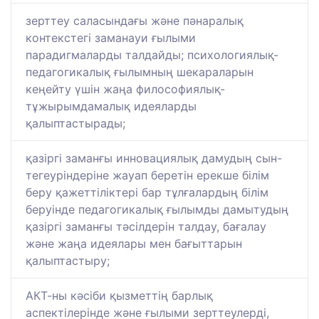
зерттеу саласындағы және пәнаралық
контекстегі заманауи ғылыми
парадигмаларды талдайды; психологиялық-
педагогикалық ғылымның шекараларын
кеңейту үшін жаңа философиялық-
тұжырымдамалық идеяларды
қалыптастырады;
қазіргі заманғы инновациялық дамудың сын-
тегеуріндеріне жауап беретін ерекше білім
беру қажеттіліктері бар тұлғалардың білім
беруінде педагогикалық ғылымды дамытудың
қазіргі заманғы тәсілдерін талдау, бағалау
және жаңа идеялары мен бағыттарын
қалыптастыру;
АКТ-ны кәсіби қызметтің барлық
аспектілерінде және ғылыми зерттеулерді,