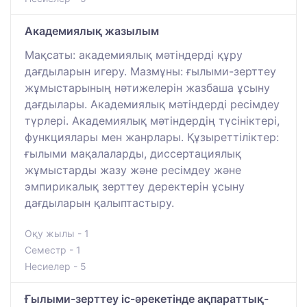
Академиялық жазылым
Мақсаты: академиялық мәтіндерді құру
дағдыларын игеру. Мазмұны: ғылыми-зерттеу
жұмыстарының нәтижелерін жазбаша ұсыну
дағдылары. Академиялық мәтіндерді ресімдеу
түрлері. Академиялық мәтіндердің түсініктері,
функциялары мен жанрлары. Құзыреттіліктер:
ғылыми мақалаларды, диссертациялық
жұмыстарды жазу және ресімдеу және
эмпирикалық зерттеу деректерін ұсыну
дағдыларын қалыптастыру.
Оқу жылы - 1
Семестр - 1
Несиелер - 5
Ғылыми-зерттеу іс-әрекетінде ақпараттық-