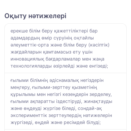
Оқыту нәтижелері
ерекше білім беру қажеттіліктері бар
адамдардың өмір сүруінің оңтайлы
әлеуметтік-орта және білім беру (кәсіптік)
жағдайларын қамтамасыз ету үшін
инновациялық бағдарламалар мен жаңа
технологияларды әзірлейді және енгізеді;
ғылыми білімнің әдіснамалық негіздерін
меңгеру, ғылыми-зерттеу қызметінің
құрылымы мен негізгі кезеңдерін зерделеу,
ғылыми ақпаратты іздестіруді, жинақтауды
және өңдеуді жүргізе біледі, сондай-ақ
эксперименттік зерттеулердің нәтижелерін
жүргізеді, өңдей және ресімдей білуді;