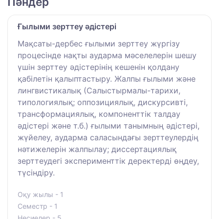
Пәндер
Ғылыми зерттеу әдістері
Мақсаты-дербес ғылыми зерттеу жүргізу
процесінде нақты аударма мәселелерін шешу
үшін зерттеу әдістерінің кешенін қолдану
қабілетін қалыптастыру. Жалпы ғылыми және
лингвистикалық (Салыстырмалы-тарихи,
типологиялық; оппозициялық, дискурсивті,
трансформациялық, компоненттік талдау
әдістері және т.б.) ғылыми танымның әдістері,
жүйелеу, аударма саласындағы зерттеулердің
нәтижелерін жалпылау; диссертациялық
зерттеудегі эксперименттік деректерді өңдеу,
түсіндіру.
Оқу жылы - 1
Семестр - 1
Несиелер - 5