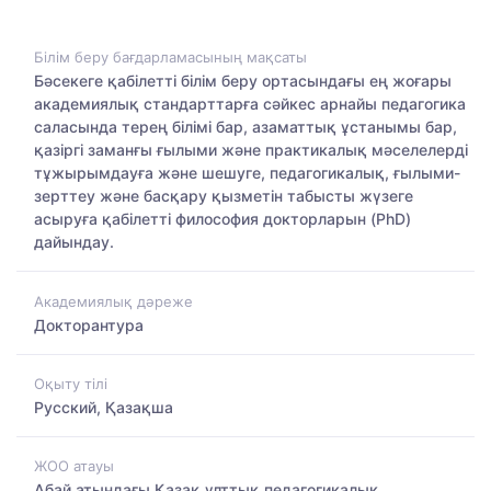
Білім беру бағдарламасының мақсаты
Бәсекеге қабілетті білім беру ортасындағы ең жоғары
академиялық стандарттарға сәйкес арнайы педагогика
саласында терең білімі бар, азаматтық ұстанымы бар,
қазіргі заманғы ғылыми және практикалық мәселелерді
тұжырымдауға және шешуге, педагогикалық, ғылыми-
зерттеу және басқару қызметін табысты жүзеге
асыруға қабілетті философия докторларын (PhD)
дайындау.
Академиялық дәреже
Докторантура
Оқыту тілі
Русский, Қазақша
ЖОО атауы
Абай атындағы Қазақ ұлттық педагогикалық