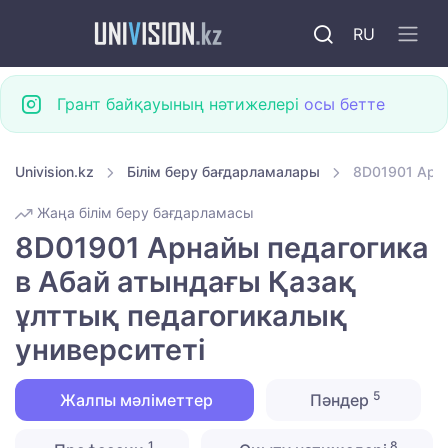
RU
Грант байқауының нәтижелері
осы бетте
Univision.kz
Білім беру бағдарламалары
8D01901 Арна
Жаңа білім беру бағдарламасы
8D01901 Арнайы педагогика
в Абай атындағы Қазақ
ұлттық педагогикалық
университеті
5
Жалпы мәліметтер
Пәндер
1
8