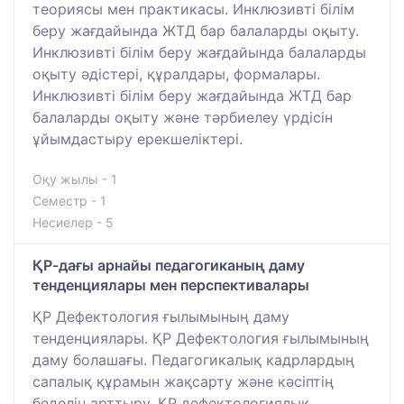
теориясы мен практикасы. Инклюзивті білім
беру жағдайында ЖТД бар балаларды оқыту.
Инклюзивті білім беру жағдайында балаларды
оқыту әдістері, құралдары, формалары.
Инклюзивті білім беру жағдайында ЖТД бар
балаларды оқыту және тәрбиелеу үрдісін
ұйымдастыру ерекшеліктері.
Оқу жылы - 1
Семестр - 1
Несиелер - 5
ҚР-дағы арнайы педагогиканың даму
тенденциялары мен перспективалары
ҚР Дефектология ғылымының даму
тенденциялары. ҚР Дефектология ғылымының
даму болашағы. Педагогикалық кадрлардың
сапалық құрамын жақсарту және кәсіптің
беделін арттыру. ҚР дефектологиялық