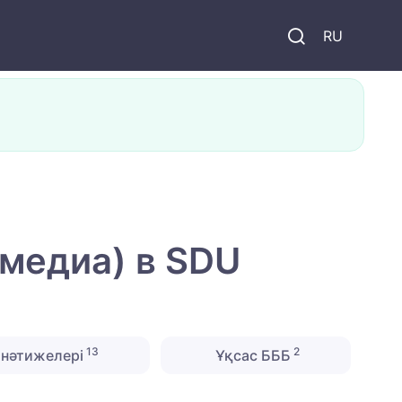
и
RU
медиа) в SDU
13
2
нәтижелері
Ұқсас БББ