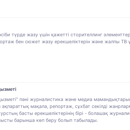
әсіби түрде жазу үшін қажетті сторителлинг элементте
портаж бен сюжет жазу ерекшеліктерін және жалпы ТВ ү
қызметі
ызметі” пәні журналистика және медиа мамандықтарында
 ақпараттық мақала, репортаж, сұхбат секілді жанрлар
курстың басты ерекшеліктерінің бірі - болашақ журнал
мысты барынша көп беру болып табылады.