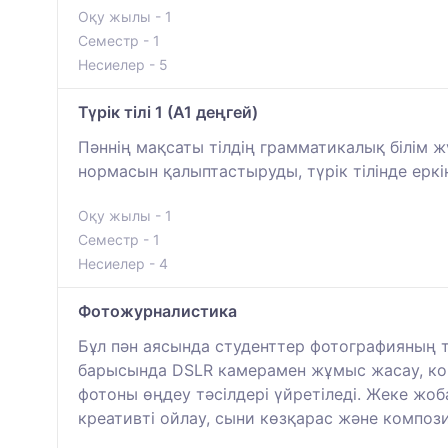
Оқу жылы - 1
Семестр - 1
Несиелер - 5
Түрік тілі 1 (A1 деңгей)
Пәннің мақсаты тілдің грамматикалық білім 
нормасын қалыптастыруды, түрік тілінде еркін
Оқу жылы - 1
Семестр - 1
Несиелер - 4
Фотожурналистика
Бұл пән аясында студенттер фотографияның т
барысында DSLR камерамен жұмыс жасау, комп
фотоны өңдеу тәсілдері үйретіледі. Жеке ж
креативті ойлау, сыни көзқарас және компо