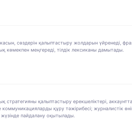
икасын, сөздерін қалыптастыру жолдарын үйренеді, фр
қ көмекпен меңгереді, тілдік лексиканы дамытады.
ық стратегияны қалыптастыру ерекшеліктері, аккаунтта
е коммуникацияларды құру тәжірибесі; журналистік өні
с жүзінде пайдалану оқытылады.