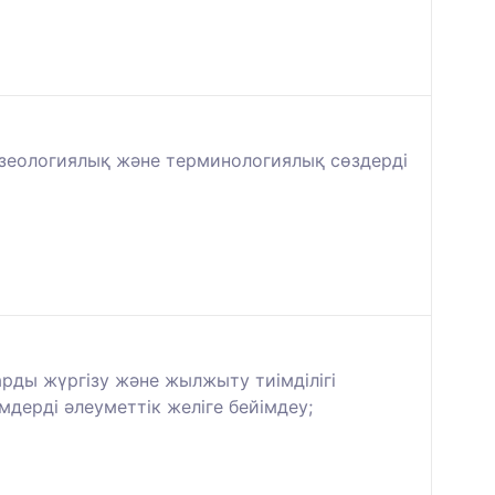
азеологиялық және терминологиялық сөздерді
рды жүргізу және жылжыту тиімділігі
мдерді әлеуметтік желіге бейімдеу;