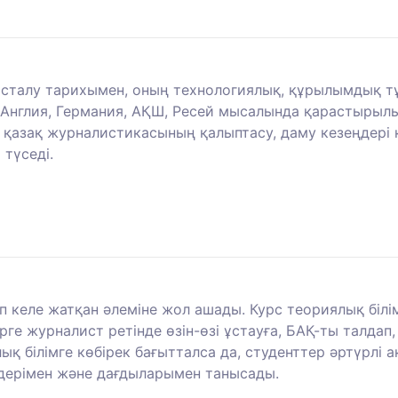
асталу тарихымен, оның технологиялық, құрылымдық 
 Англия, Германия, АҚШ, Ресей мысалында қарастырыл
р, қазақ журналистикасының қалыптасу, даму кезеңдері
түседі.
келе жатқан әлеміне жол ашады. Курс теориялық білім
рге журналист ретінде өзін-өзі ұстауға, БАҚ-ты талда
ық білімге көбірек бағытталса да, студенттер әртүрлі 
здерімен және дағдыларымен танысады.