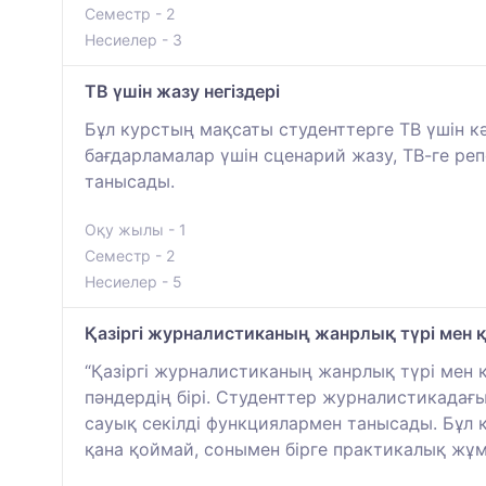
Семестр - 2
Несиелер - 3
ТВ үшін жазу негіздері
Бұл курстың мақсаты студенттерге ТВ үшін к
бағдарламалар үшін сценарий жазу, ТВ-ге ре
танысады.
Оқу жылы - 1
Семестр - 2
Несиелер - 5
Қазіргі журналистиканың жанрлық түрі мен 
“Қазіргі журналистиканың жанрлық түрі мен қ
пәндердің бірі. Студенттер журналистикадағы
сауық секілді функциялармен танысады. Бұл 
қана қоймай, сонымен бірге практикалық жұ