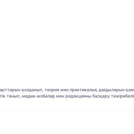
рттарын қолданып, теория мен практикалық дағдыларын қамт
тік танып, медиа-жобалар мен редакцияны басқару тәжірибел