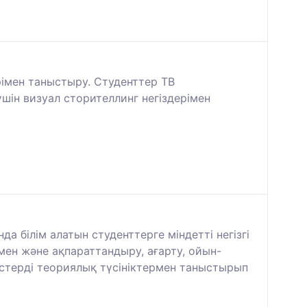
рімен таныстыру. Студенттер ТВ
шін визуал сторителлинг негіздерімен
 білім алатын студенттерге міндетті негізгі
мен және ақпараттандыру, ағарту, ойын-
истерді теориялық түсініктермен таныстырып