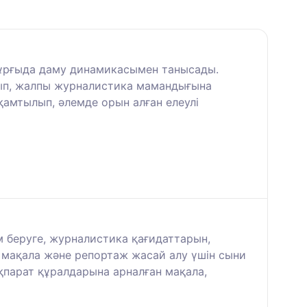
тұрғыда даму динамикасымен танысады.
ып, жалпы журналистика мамандығына
 қамтылып, әлемде орын алған елеулі
 беруге, журналистика қағидаттарын,
п, мақала және репортаж жасай алу үшін сыни
ақпарат құралдарына арналған мақала,