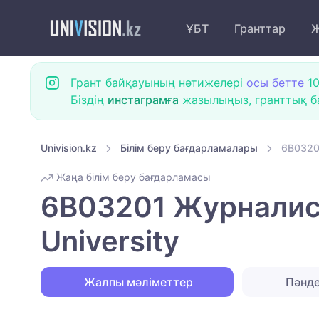
ҰБТ
Гранттар
Ж
Грант байқауының нәтижелері
осы бетте
10
Біздің
инстаграмға
жазылыңыз, гранттық ба
Univision.kz
Білім беру бағдарламалары
6B0320
Жаңа білім беру бағдарламасы
6B03201 Журналис
University
Жалпы мәліметтер
Пәнд