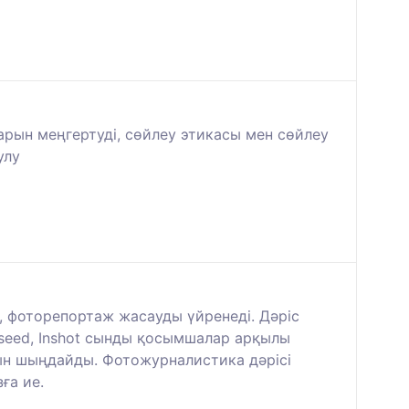
арын меңгертуді, сөйлеу этикасы мен сөйлеу
улу
, фоторепортаж жасауды үйренеді. Дәріс
pseed, Inshot сынды қосымшалар арқылы
сын шыңдайды. Фотожурналистика дәрісі
ға ие.