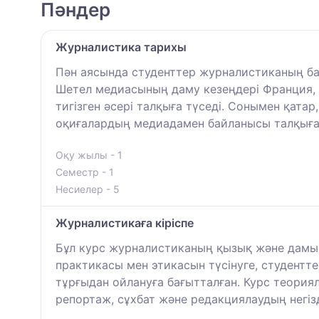
Пәндер
Журналистика тарихы
Пән аясында студенттер журналистиканың б
Шетел медиасының даму кезеңдері Франция,
тигізген әсері талқыға түседі. Сонымен қата
оқиғалардың медиадамен байланысы талқыға 
Оқу жылы - 1
Семестр - 1
Несиелер - 5
Журналистикаға кіріспе
Бұл курс журналистиканың қызық және дамып 
практикасы мен этикасын түсінуге, студентте
тұрғыдан ойлануға бағытталған. Курс теориял
репортаж, сұхбат және редакциялаудың негі