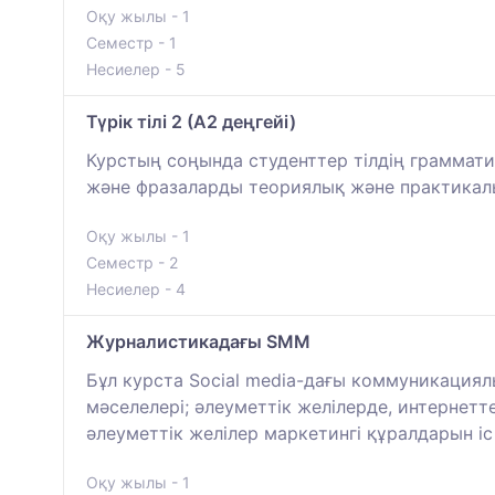
Оқу жылы - 1
Семестр - 1
Несиелер - 5
Түрік тілі 2 (A2 деңгейі)
Курстың соңында студенттер тілдің граммат
және фразаларды теориялық және практикалы
Оқу жылы - 1
Семестр - 2
Несиелер - 4
Журналистикадағы SMM
Бұл курста Social media-дағы коммуникациял
мәселелері; әлеуметтік желілерде, интернетт
әлеуметтік желілер маркетингі құралдарын і
Оқу жылы - 1