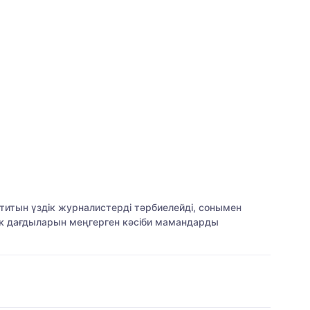
итын үздік журналистерді тәрбиелейді, сонымен
ік дағдыларын меңгерген кәсіби мамандарды