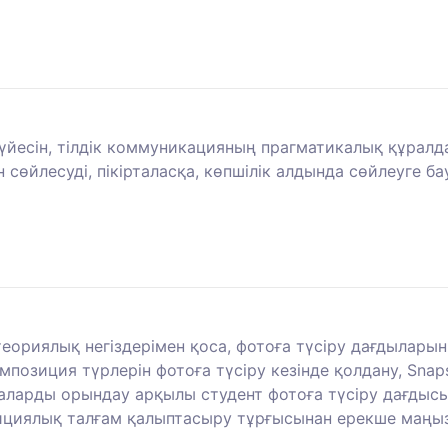
жүйесін, тілдік коммуникацияның прагматикалық құралд
 сөйлесуді, пікірталасқа, көпшілік алдында сөйлеуге ба
еориялық негіздерімен қоса, фотоға түсіру дағдыларын
озиция түрлерін фотоға түсіру кезінде қолдану, Sna
обаларды орындау арқылы студент фотоға түсіру дағды
зициялық талғам қалыптасыру тұрғысынан ерекше маңыз