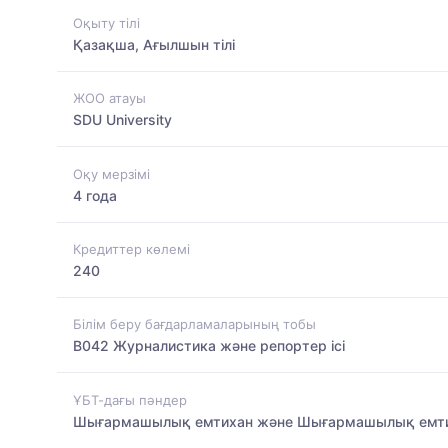
Оқыту тілі
Қазақша, Ағылшын тілі
ЖОО атауы
SDU University
Оқу мерзімі
4 года
Кредиттер көлемі
240
Білім беру бағдарламаларының тобы
B042 Журналистика және репортер ісі
ҰБТ-дағы пәндер
Шығармашылық емтихан және Шығармашылық емт