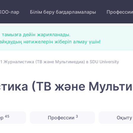
ОО-лар
Білім беру бағдарламалары
Професси
 тамызға дейін жарияланады.
йқаудың нәтижелерін жіберіп алмау үшін!
1 Журналистика (ТВ және Мультимедиа) в SDU University
тика (ТВ және Мульти
45
3
ер
Профессии
Оқыту 