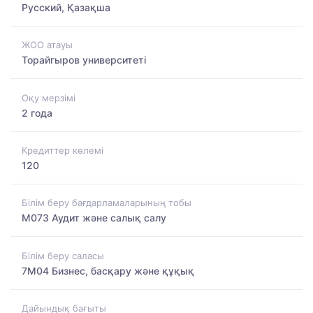
Русский, Қазақша
ЖОО атауы
Торайгыров университеті
Оқу мерзімі
2 года
Кредиттер көлемі
120
Білім беру бағдарламаларының тобы
M073 Аудит және салық салу
Білім беру саласы
7M04 Бизнес, басқару және құқық
Дайындық бағыты