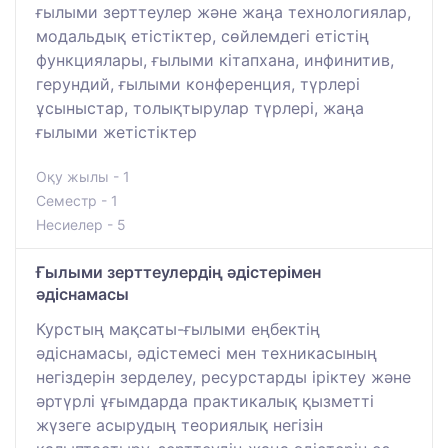
ғылыми зерттеулер және жаңа технологиялар,
модальдық етістіктер, сөйлемдегі етістің
функциялары, ғылыми кітапхана, инфинитив,
герундий, ғылыми конференция, түрлері
ұсыныстар, толықтырулар түрлері, жаңа
ғылыми жетістіктер
Оқу жылы - 1
Семестр - 1
Несиелер - 5
Ғылыми зерттеулердің әдістерімен
әдіснамасы
Курстың мақсаты-ғылыми еңбектің
әдіснамасы, әдістемесі мен техникасының
негіздерін зерделеу, ресурстарды іріктеу және
әртүрлі ұғымдарда практикалық қызметті
жүзеге асырудың теориялық негізін