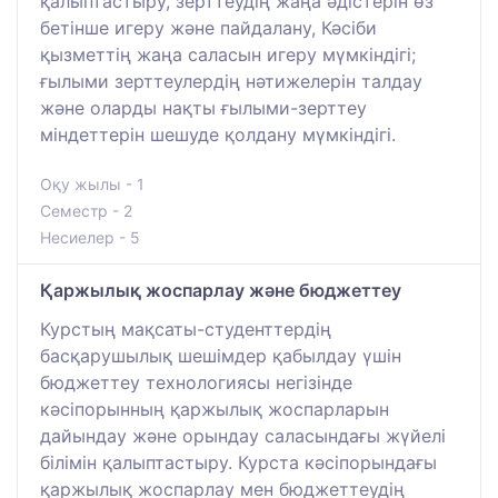
қалыптастыру, зерттеудің жаңа әдістерін өз
бетінше игеру және пайдалану, Кәсіби
қызметтің жаңа саласын игеру мүмкіндігі;
ғылыми зерттеулердің нәтижелерін талдау
және оларды нақты ғылыми-зерттеу
міндеттерін шешуде қолдану мүмкіндігі.
Оқу жылы - 1
Семестр - 2
Несиелер - 5
Қаржылық жоспарлау және бюджеттеу
Курстың мақсаты-студенттердің
басқарушылық шешімдер қабылдау үшін
бюджеттеу технологиясы негізінде
кәсіпорынның қаржылық жоспарларын
дайындау және орындау саласындағы жүйелі
білімін қалыптастыру. Курста кәсіпорындағы
қаржылық жоспарлау мен бюджеттеудің