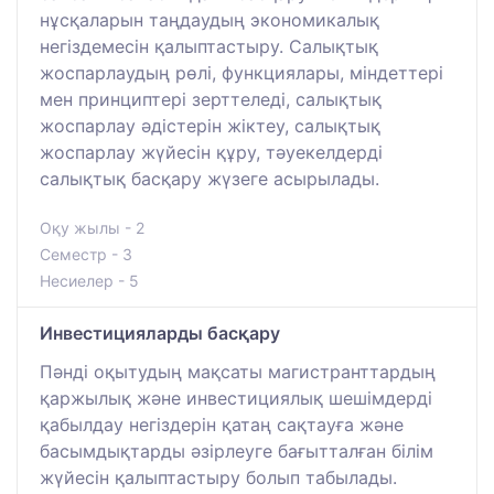
нұсқаларын таңдаудың экономикалық
негіздемесін қалыптастыру. Салықтық
жоспарлаудың рөлі, функциялары, міндеттері
мен принциптері зерттеледі, салықтық
жоспарлау әдістерін жіктеу, салықтық
жоспарлау жүйесін құру, тәуекелдерді
салықтық басқару жүзеге асырылады.
Оқу жылы - 2
Семестр - 3
Несиелер - 5
Инвестицияларды басқару
Пәнді оқытудың мақсаты магистранттардың
қаржылық және инвестициялық шешімдерді
қабылдау негіздерін қатаң сақтауға және
басымдықтарды әзірлеуге бағытталған білім
жүйесін қалыптастыру болып табылады.