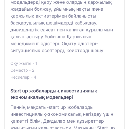
модельдерді құру және олардың қаржылық
жағдайын болжау, ұйымның нақты және
қаржылық активтерімен байланысты
басқарушылық шешімдерді қабылдау,
дивидендтік саясат пен капитал құрылымын
қалыптастыру бойынша Қаржылық
менеджмент әдістері. Оқыту әдістері-
ситуациялық есептерді, кейстерді шешу
Оқу жылы - 1
Семестр - 2
Несиелер - 4
Start up жобалардың инвестициялық
экономикалық модельдері
Пәннің мақсаты-start up жобаларды
инвестициялық-экономикалық негіздеу үшін
қажетті білім, Дағдылар мен құзыреттер
жиынтығын қалыптастыру. Мазмұны: Start up