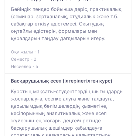
Бейіндік пәндер бойынша дәріс, практикалық
(семинар, зертханалық, студиялық және т.б.
сабақтар өткізу әдістемесі. Оқытудың
оңтайлы әдістерін, формалары мен
құралдарын таңдау дағдыларын игеру.
Оқу жылы - 1
Семестр - 2
Несиелер - 5
Басқарушылық есеп (ілгерілетілген курс)
Курстың мақсаты-студенттердің шығындарды
жоспарлауға, есепке алуға және талдауға,
құрылымдық бөлімшелердің қызметіне,
кәсіпорынның аналитикалық және есеп
жүйесінің ең жоғары деңгейі ретінде
басқарушылық шешімдер қабылдауға
стратегиялық көзқарасын қалыптастыру.