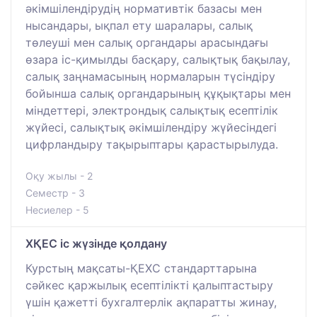
әкімшілендірудің нормативтік базасы мен
нысандары, ықпал ету шаралары, салық
төлеуші мен салық органдары арасындағы
өзара іс-қимылды басқару, салықтық бақылау,
салық заңнамасының нормаларын түсіндіру
бойынша салық органдарының құқықтары мен
міндеттері, электрондық салықтық есептілік
жүйесі, салықтық әкімшілендіру жүйесіндегі
цифрландыру тақырыптары қарастырылуда.
Оқу жылы - 2
Семестр - 3
Несиелер - 5
ХҚЕС іс жүзінде қолдану
Курстың мақсаты-ҚЕХС стандарттарына
сәйкес қаржылық есептілікті қалыптастыру
үшін қажетті бухгалтерлік ақпаратты жинау,