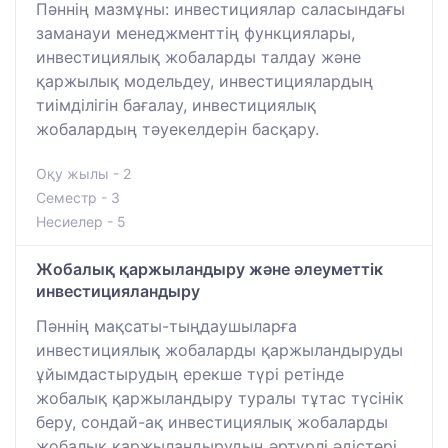
Пәннің мазмұны: инвестициялар саласындағы
заманауи менеджменттің функциялары,
инвестициялық жобаларды талдау және
қаржылық модельдеу, инвестициялардың
тиімділігін бағалау, инвестициялық
жобалардың тәуекелдерін басқару.
Оқу жылы - 2
Семестр - 3
Несиелер - 5
Жобалық қаржыландыру және әлеуметтік
инвестицияландыру
Пәннің мақсаты-тыңдаушыларға
инвестициялық жобаларды қаржыландыруды
ұйымдастырудың ерекше түрі ретінде
жобалық қаржыландыру туралы тұтас түсінік
беру, сондай-ақ инвестициялық жобаларды
жобалық қаржыландырудың әртүрлі әдістері