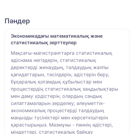
Пәндер
Экономикадағы математикалық және
статистикалық зерттеулер
Мақсаты-магистранттарға статистикалық
әдіснама негіздерін, статистикалық
деректерді жинаудың, талдаудың жалпы
қағидаттарын, тәсілдерін, әдістерін беру,
бұқаралық қоғамдық құбылыстар мен
процестердің статистикалық заңдылықтары
мен даму үрдістерін, олардың сандық
сипаттамаларын зерделеу; әлеуметтік-
экономикалық процестерді талдаудың
маңызды түсініктері мен көрсеткіштерін
қарастырыңыз. Мазмұны - пәннің әдістері,
міндеттері, статистикалық байқау