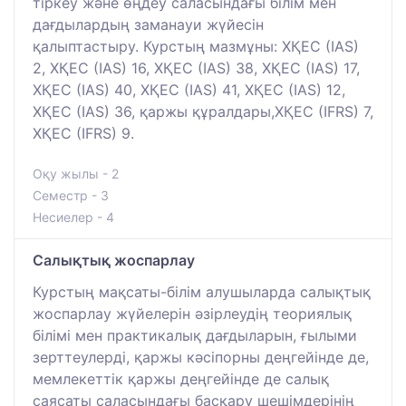
тіркеу және өңдеу саласындағы білім мен
дағдылардың заманауи жүйесін
қалыптастыру. Курстың мазмұны: ХҚЕС (IAS)
2, ХҚЕС (IAS) 16, ХҚЕС (IAS) 38, ХҚЕС (IAS) 17,
ХҚЕС (IAS) 40, ХҚЕС (IAS) 41, ХҚЕС (IAS) 12,
ХҚЕС (IAS) 36, қаржы құралдары,ХҚЕС (IFRS) 7,
ХҚЕС (IFRS) 9.
Оқу жылы - 2
Семестр - 3
Несиелер - 4
Салықтық жоспарлау
Курстың мақсаты-білім алушыларда салықтық
жоспарлау жүйелерін әзірлеудің теориялық
білімі мен практикалық дағдыларын, ғылыми
зерттеулерді, қаржы кәсіпорны деңгейінде де,
мемлекеттік қаржы деңгейінде де салық
саясаты саласындағы басқару шешімдерінің