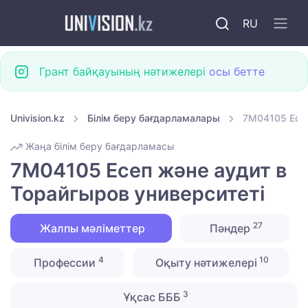
RU
Грант байқауының нәтижелері
осы бетте
Univision.kz
Білім беру бағдарламалары
7M04105 Есеп
Жаңа білім беру бағдарламасы
7M04105 Есеп және аудит в
Торайгыров университеті
27
Жалпы мәліметтер
Пәндер
4
10
Профессии
Оқыту нәтижелері
3
Ұқсас БББ