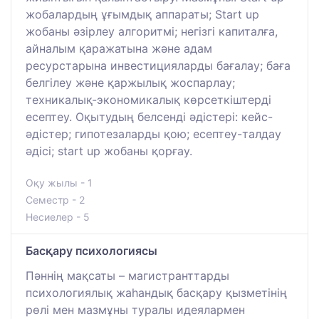
жобалардың ұғымдық аппараты; Start up
жобаны әзірлеу алгоритмі; негізгі капиталға,
айналым қаражатына және адам
ресурстарына инвестицияларды бағалау; баға
белгілеу және қаржылық жоспарлау;
техникалық-экономикалық көрсеткіштерді
есептеу. Оқытудың белсенді әдістері: кейс-
әдістер; гипотезаларды қою; есептеу-талдау
әдісі; start up жобаны қорғау.
Оқу жылы - 1
Семестр - 2
Несиелер - 5
Басқару психологиясы
Пәннің мақсаты – магистранттарды
психологиялық жаһандық басқару қызметінің
рөлі мен мазмұны туралы идеялармен