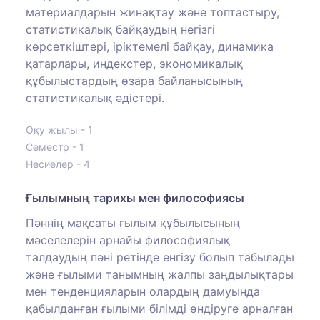
материалдарын жинақтау және топтастыру,
статистикалық байқаудың негізгі
көрсеткіштері, іріктемелі байқау, динамика
қатарлары, индекстер, экономикалық
құбылыстардың өзара байланысының
статистикалық әдістері.
Оқу жылы - 1
Семестр - 1
Несиелер - 4
Ғылымның тарихы мен философиясы
Пәннің мақсаты ғылым құбылысының
мәселелерін арнайы философиялық
талдаудың пәні ретінде енгізу болып табылады
және ғылыми танымның жалпы заңдылықтары
мен тенденцияларын олардың дамуында
қабылданған ғылыми білімді өндіруге арналған