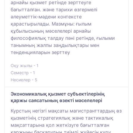
арнайы қызмет ретінде зерттеуге
бағытталған. және тарихи өзгермелі
әлеуметтік-мәдени контексте
қарастырылады. Мазмұны: ғылым
құбылысының мәселелері арнайы
философиялық талдау пәні ретінде, ғылыми
танымның жалпы заңдылықтары мен
тенденцияларын зерттеу
Оқу жылы - 1
Семестр - 1
Несиелер - 5
Экономикалық қызмет субъектілерінің
қаржы саясатының өзекті мәселелері
Курстың негізгі мақсаты магистранттардың өз
қызметінің стратегиялық және тактикалық
мақсаттарына қол жеткізуге бағытталған
қаржыны басқарудың тиімді жүйесін құру