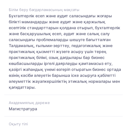
Білім беру бағдарламасының мақсаты
Бухгалтерлік есеп және аудит саласындағы жоғары
білікті мамандарды және аудит және қаржылық
есептілік стандарттарын қолдана отырып, бухгалтерлік
және басқарушылық есеп, аудит және салық салу
саласындағы проблемаларды шешуге бағытталған
Талдамалық, ғылыми-зерттеу, педагогикалық және
практикалық қызметті жүзеге асыру үшін терең
практикалық білімі, озық дағдылары бар бизнес
көшбасшыларды іргелі даярлауды қамтамасыз ету,
қазіргі жаһандық үнемі өзгеріп отыратын бизнес ортада
өзінің кәсіби әлеуетін барынша іске асыруға қабілетті
әлеуметтік жауапкершіліктің этикалық нормалары мен
қағидаттары.
Академиялық дәреже
Магистратура
Оқыту тілі