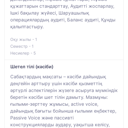
құжаттарын стандарттау, Аудитті жоспарлау,
Ішкі бақылау жүйесі, Шаруашылық
операциялардың аудиті, Баланс аудиті, Құнды
қалыптастыру.
Оқу жылы - 1
Семестр - 1
Несиелер - 5
Шeтeл тілі (кәcіби)
Сабақтардың мақсаты – кәсіби дайындық
деңгейін арттыру үшін кәсіби қызметтің
әртүрлі аспектілерін жүзеге асыруға мүмкіндік
беретін кәсіби шет тілін дамыту. Мазмұны:
ғылыми-зерттеу жұмысы, active voice,
дайындық бағыты бойынша ғылыми еңбектер,
Passive Voice және пассивті
конструкцияларды аудару, уақытша келісу,