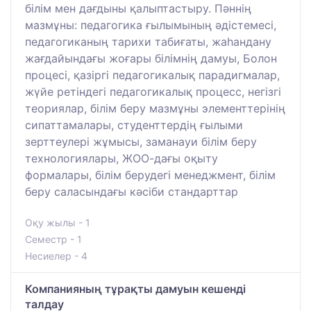
білім мен дағдыны қалыптастыру. Пәннің
мазмұны: педагогика ғылымының әдістемесі,
педагогиканың тарихи табиғаты, жаһандану
жағдайындағы жоғары білімнің дамуы, Болон
процесі, қазіргі педагогикалық парадигмалар,
жүйе ретіндегі педагогикалық процесс, негізгі
теориялар, білім беру мазмұны элементтерінің
сипаттамалары, студенттердің ғылыми
зерттеулері жұмысы, заманауи білім беру
технологиялары, ЖОО-дағы оқыту
формалары, білім берудегі менеджмент, білім
беру саласындағы кәсіби стандарттар
Оқу жылы - 1
Семестр - 1
Несиелер - 4
Компанияның тұрақты дамуын кешенді
талдау