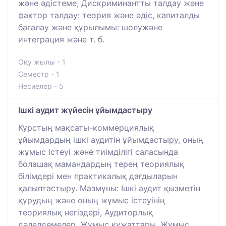
және әдістеме, Дискриминантты талдау және
фактор талдау: теория және әдіс, капиталды
бағалау және құрылымы: шолужәне
интеграция және т. б.
Оқу жылы - 1
Семестр - 1
Несиелер - 5
Ішкі аудит жүйесін ұйымдастыру
Курстың мақсаты-коммерциялық
ұйымдардың ішкі аудитін ұйымдастыру, оның
жұмыс істеуі және тиімділігі саласында
болашақ мамандардың терең теориялық
білімдері мен практикалық дағдыларын
қалыптастыру. Мазмұны: Ішкі аудит қызметін
құрудың және оның жұмыс істеуінің
теориялық негіздері, Аудиторлық
дәлелдемелер, Жұмыс құжаттары, Жұмыс