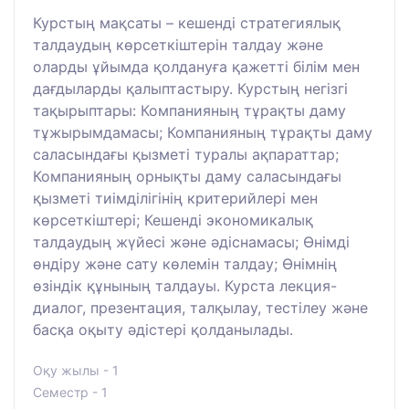
Курстың мақсаты – кешенді стратегиялық
талдаудың көрсеткіштерін талдау және
оларды ұйымда қолдануға қажетті білім мен
дағдыларды қалыптастыру. Курстың негізгі
тақырыптары: Компанияның тұрақты даму
тұжырымдамасы; Компанияның тұрақты даму
саласындағы қызметі туралы ақпараттар;
Компанияның орнықты даму саласындағы
қызметі тиімділігінің критерийлері мен
көрсеткіштері; Кешенді экономикалық
талдаудың жүйесі және әдіснамасы; Өнімді
өндіру және сату көлемін талдау; Өнімнің
өзіндік құнының талдауы. Курста лекция-
диалог, презентация, талқылау, тестілеу және
басқа оқыту әдістері қолданылады.
Оқу жылы - 1
Семестр - 1