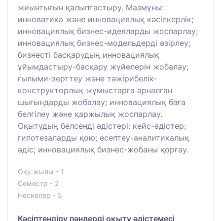
жиынтығын қалыптастыру. Мазмұны:
инноватика және инновациялық кәсіпкерлік;
инновациялық бизнес-идеяларды жоспарлау;
инновациялық бизнес-модельдерді әзірлеу;
бизнесті басқарудың инновациялық
ұйымдастыру-басқару жүйелерін жобалау;
ғылыми-зерттеу және тәжірибелік-
конструкторлық жұмыстарға арналған
шығындарды жобалау; инновациялық баға
белгілеу және қаржылық жоспарлау.
Оқытудың белсенді әдістері: кейс-әдістер;
гипотезаларды қою; есептеу-аналитикалық
әдіс; инновациялық бизнес-жобаны қорғау.
Оқу жылы - 1
Семестр - 2
Несиелер - 5
Кәсіптендіру пәндерді оқыту әдістемесі