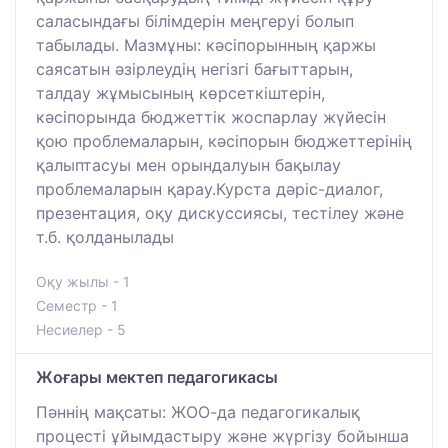
саласындағы білімдерін меңгеруі болып
табылады. Мазмұны: кәсіпорынның қаржы
саясатын әзірлеудің негізгі бағыттарын,
талдау жұмысының көрсеткіштерін,
кәсіпорында бюджеттік жоспарлау жүйесін
қою проблемаларын, кәсіпорын бюджеттерінің
қалыптасуы мен орындалуын бақылау
проблемаларын қарау.Курста дәріс-диалог,
презентация, оқу дискуссиясы, тестілеу және
т.б. қолданылады
Оқу жылы - 1
Семестр - 1
Несиелер - 5
Жоғары мектеп педагогикасы
Пәннің мақсаты: ЖОО-да педагогикалық
процесті ұйымдастыру және жүргізу бойынша