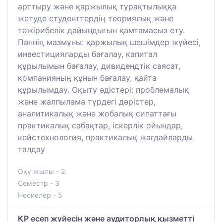
арттыру және қаржылық тұрақтылыққа
жетуде студенттердің теориялық және
тәжірибелік дайындығын қамтамасыз ету.
Пәннің мазмұны: қаржылық шешімдер жүйесі,
инвестицияларды бағалау, капитал
құрылымын бағалау, дивидендтік саясат,
компанияның құнын бағалау, қайта
құрылымдау. Оқыту әдістері: проблемалық
және жалпылама түрдегі дәрістер,
аналитикалық және жобалық сипаттағы
практикалық сабақтар, іскерлік ойындар,
кейстехнология, практикалық жағдайларды
талдау
Оқу жылы - 2
Семестр - 3
Несиелер - 5
ҚР есеп жүйесін және аудиторлық қызметті