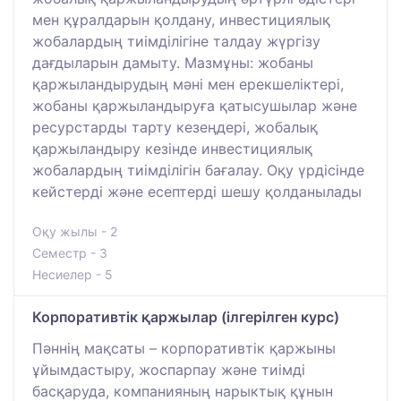
мен құралдарын қолдану, инвестициялық
жобалардың тиімділігіне талдау жүргізу
дағдыларын дамыту. Мазмұны: жобаны
қаржыландырудың мәні мен ерекшеліктері,
жобаны қаржыландыруға қатысушылар және
ресурстарды тарту кезеңдері, жобалық
қаржыландыру кезінде инвестициялық
жобалардың тиімділігін бағалау. Оқу үрдісінде
кейстерді және есептерді шешу қолданылады
Оқу жылы - 2
Семестр - 3
Несиелер - 5
Корпоративтік қаржылар (ілгерілген курс)
Пәннің мақсаты – корпоративтік қаржыны
ұйымдастыру, жоспарпау және тиімді
басқаруда, компанияның нарыктық құнын