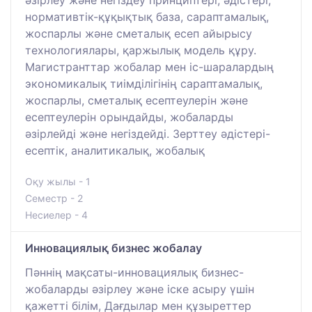
әзірлеу және негіздеу принциптері, әдістері,
нормативтік-құқықтық база, сараптамалық,
жоспарлы және сметалық есеп айырысу
технологиялары, қаржылық модель құру.
Магистранттар жобалар мен іс-шаралардың
экономикалық тиімділігінің сараптамалық,
жоспарлы, сметалық есептеулерін және
есептеулерін орындайды, жобаларды
әзірлейді және негіздейді. Зерттеу әдістері-
есептік, аналитикалық, жобалық
Оқу жылы - 1
Семестр - 2
Несиелер - 4
Инновациялық бизнес жобалау
Пәннің мақсаты-инновациялық бизнес-
жобаларды әзірлеу және іске асыру үшін
қажетті білім, Дағдылар мен құзыреттер