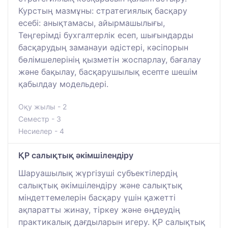
Курстың мазмұны: стратегиялық басқару
есебі: анықтамасы, айырмашылығы,
Теңгерімді бухгалтерлік есеп, шығындарды
басқарудың заманауи әдістері, кәсіпорын
бөлімшелерінің қызметін жоспарлау, бағалау
және бақылау, басқарушылық есепте шешім
қабылдау модельдері.
Оқу жылы - 2
Семестр - 3
Несиелер - 4
ҚР салықтық әкімшілендіру
Шаруашылық жүргізуші субъектілердің
салықтық әкімшілендіру және салықтық
міндеттемелерін басқару үшін қажетті
ақпаратты жинау, тіркеу және өңдеудің
практикалық дағдыларын игеру. ҚР салықтық