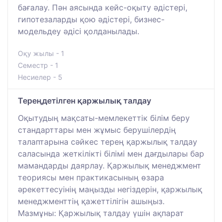
бағалау. Пән аясында кейс-оқыту әдістері,
гипотезаларды қою әдістері, бизнес-
модельдеу әдісі қолданылады.
Оқу жылы - 1
Семестр - 1
Несиелер - 5
Тереңдетілген қаржылық талдау
Оқытудың мақсаты-мемлекеттік білім беру
стандарттары мен жұмыс берушілердің
талаптарына сәйкес терең қаржылық талдау
саласында жеткілікті білімі мен дағдылары бар
мамандарды даярлау. Қаржылық менеджмент
теориясы мен практикасының өзара
әрекеттесуінің маңызды негіздерін, қаржылық
менеджменттің қажеттілігін ашыңыз.
Мазмұны: Қаржылық талдау үшін ақпарат