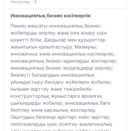
Несиелер - 5
Инновациялық бизнес кәсіпкерлік
Пәннің мақсаты-инновациялық бизнес-
жобаларды әзірлеу және іске асыру үшін
қажетті білім, Дағдылар мен құзыреттер
жиынтығын қалыптастыру. Мазмұны:
инноватика және инновациялық кәсіпкерлік;
инновациялық бизнес-идеяларды жоспарлау;
инновациялық бизнес-модельдерді әзірлеу;
бизнесті басқарудың инновациялық
ұйымдастыру-басқару жүйелерін жобалау;
ғылыми-зерттеу және тәжірибелік-
конструкторлық жұмыстарға арналған
шығындарды жобалау; инновациялық баға
белгілеу және қаржылық жоспарлау.
Оқытудың белсенді әдістері: кейс-әдістер;
гипотезаларды қою; есептеу-аналитикалық