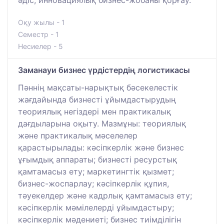
әдіс; инновациялық бизнес-жобаны қорғау.
Оқу жылы - 1
Семестр - 1
Несиелер - 5
Заманауи бизнес үрдістердің логистикасы
Пәннің мақсаты-нарықтық бәсекелестік
жағдайында бизнесті ұйымдастырудың
теориялық негіздері мен практикалық
дағдыларына оқыту. Мазмұны: теориялық
және практикалық мәселелер
қарастырылады: кәсіпкерлік және бизнес
ұғымдық аппараты; бизнесті ресурстық
қамтамасыз ету; маркетингтік қызмет;
бизнес-жоспарлау; кәсіпкерлік құпия,
тәуекелдер және кадрлық қамтамасыз ету;
кәсіпкерлік мәмілелерді ұйымдастыру;
кәсіпкерлік мәдениеті; бизнес тиімділігін