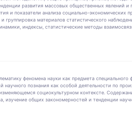
енденции развития массовых общественных явлений и 
тия и показатели анализа социально-экономических п
а и группировка материалов статистического наблюден
инамики, индексы, статистические методы взаимосвя
лематику феномена науки как предмета специального ф
 научного познания как особой деятельности по произ
 изменяющемся социокультурном контексте. Содержани
а, изучение общих закономерностей и тенденции науч