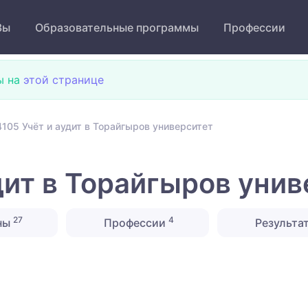
Зы
Образовательные программы
Профессии
ы на
этой странице
105 Учёт и аудит в Торайгыров университет
дит в Торайгыров унив
27
4
ны
Профессии
Результа