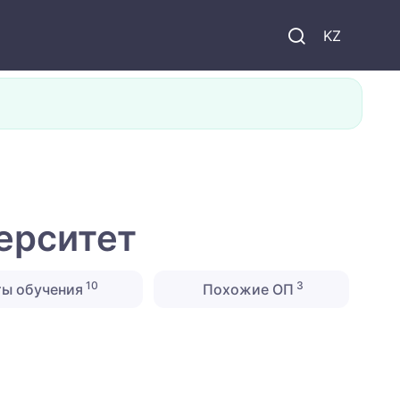
KZ
ерситет
10
3
ты обучения
Похожие ОП