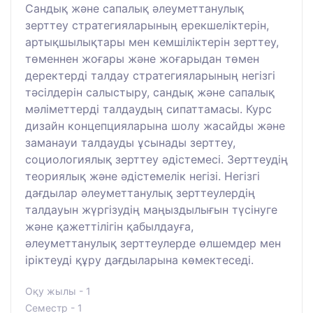
Сандық және сапалық әлеуметтанулық
зерттеу стратегияларының ерекшеліктерін,
артықшылықтары мен кемшіліктерін зерттеу,
төменнен жоғары және жоғарыдан төмен
деректерді талдау стратегияларының негізгі
тәсілдерін салыстыру, сандық және сапалық
мәліметтерді талдаудың сипаттамасы. Курс
дизайн концепцияларына шолу жасайды және
заманауи талдауды ұсынады зерттеу,
социологиялық зерттеу әдістемесі. Зерттеудің
теориялық және әдістемелік негізі. Негізгі
дағдылар әлеуметтанулық зерттеулердің
талдауын жүргізудің маңыздылығын түсінуге
және қажеттілігін қабылдауға,
әлеуметтанулық зерттеулерде өлшемдер мен
іріктеуді құру дағдыларына көмектеседі.
Оқу жылы - 1
Семестр - 1