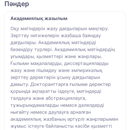
Пәндер
Академиялық жазылым
Оқу мәтіндерін жазу дағдыларын меңгеру.
Зерттеу нәтижелерін жазбаша баяндау
дағдылары. Академиялық мәтіндерді
безендіру түрлері. Академиялық мәтіндердің
ұғымдары, қызметтері және жанрлары.
Ғылыми мақалаларды, диссертацияларды
жазу және пішімдеу және эмпирикалық
зерттеу деректерін ұсыну дағдыларын
дамыту. Докторанттарға ғылыми деректер
қорында ақпаратты іздеуге, мәтіндерді
талдауға және абстракциялауға,
тұжырымдамаларды немесе дәлелдерді
нығайту немесе даулауға арналған
академиялық жазбаның әртүрлі жанрларымен
жұмыс істеуге байланысты кәсіби қызметті