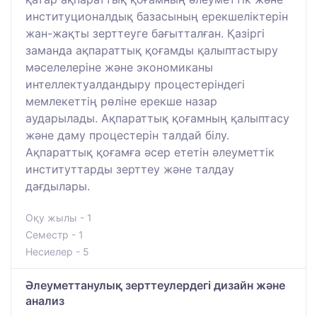
институционалдық базасының ерекшеліктерін
жан-жақты зерттеуге бағытталған. Қазіргі
заманда ақпараттық қоғамды қалыптастыру
мәселелеріне және экономиканы
интеллектуалдандыру процестеріндегі
мемлекеттің рөліне ерекше назар
аударылады. Ақпараттық қоғамның қалыптасу
және даму процестерін талдай білу.
Ақпараттық қоғамға әсер ететін әлеуметтік
институттарды зерттеу және талдау
дағдылары.
Оқу жылы - 1
Семестр - 1
Несиелер - 5
Әлеуметтанулық зерттеулердегі дизайн және
анализ