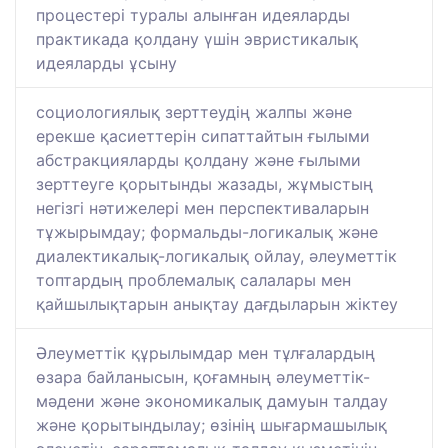
процестері туралы алынған идеяларды
практикада қолдану үшін эвристикалық
идеяларды ұсыну
социологиялық зерттеудің жалпы және
ерекше қасиеттерін сипаттайтын ғылыми
абстракцияларды қолдану және ғылыми
зерттеуге қорытынды жазады, жұмыстың
негізгі нәтижелері мен перспективаларын
тұжырымдау; формальды-логикалық және
диалектикалық-логикалық ойлау, әлеуметтік
топтардың проблемалық салалары мен
қайшылықтарын анықтау дағдыларын жіктеу
Әлеуметтік құрылымдар мен тұлғалардың
өзара байланысын, қоғамның әлеуметтік-
мәдени және экономикалық дамуын талдау
және қорытындылау; өзінің шығармашылық