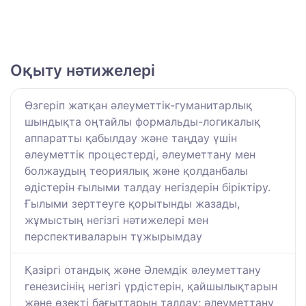
Оқыту нәтижелері
Өзгеріп жатқан әлеуметтік-гуманитарлық
шындықта оңтайлы формальды-логикалық
аппаратты қабылдау және таңдау үшін
әлеуметтік процестерді, әлеуметтану мен
болжаудың теориялық және қолданбалы
әдістерін ғылыми талдау негіздерін біріктіру.
Ғылыми зерттеуге қорытынды жазады,
жұмыстың негізгі нәтижелері мен
перспективаларын тұжырымдау
Қазіргі отандық және Әлемдік әлеуметтану
генезисінің негізгі үрдістерін, қайшылықтарын
және өзекті бағыттарын талдау; әлеуметтану