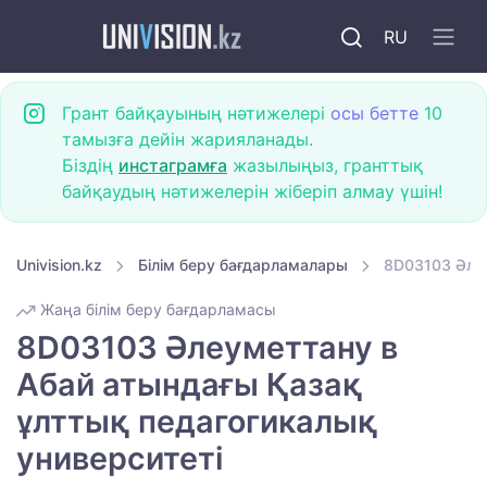
RU
Грант байқауының нәтижелері
осы бетте
10
тамызға дейін жарияланады.
Біздің
инстаграмға
жазылыңыз, гранттық
байқаудың нәтижелерін жіберіп алмау үшін!
Univision.kz
Білім беру бағдарламалары
8D03103 Әлеу
Жаңа білім беру бағдарламасы
8D03103 Әлеуметтану в
Абай атындағы Қазақ
ұлттық педагогикалық
университеті