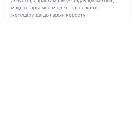
әлеуетін, сараптамалық-талдау қызметінің
мақсаттары мен міндеттерін өзін-өзі
жетілдіру дағдыларын көрсету