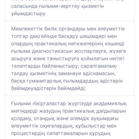
саласында ғылыми-зерттеу қызметін
ұйымдастыру
Мемлекеттік билік органдары мен әлеуметтік
топтар деңгейінде басқару шешімдері мен
олардың практикалық нәтижелерінің кешенді
ғылыми диагностикасын жоспарлауға, жүзеге
асыруға және таныстыруға қойылатын негізгі
талаптарды байланыстыру; сараптамалық-
талдау қызметінің заманауи әдіснамасын,
басқа гуманитарлық ғылымдардың әдістерін
бейімдеуәдістерін бейімдейді;
Ғылыми пікірталастар жүргізуде академиялық
мәтіндерді жазудың практикалық дағдыларын
қолдану, отандық және әлемдік ауқымдағы
әлеуметтік оқиғалардың, құбылыстар мен
процестердің сипаттамаларын құрудың