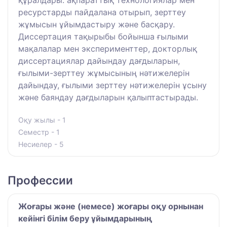
құралдары: ақпараттық технологиялар мен
ресурстарды пайдалана отырып, зерттеу
жұмысын ұйымдастыру және басқару.
Диссертация тақырыбы бойынша ғылыми
мақалалар мен эксперименттер, докторлық
диссертациялар дайындау дағдыларын,
ғылыми-зерттеу жұмысының нәтижелерін
дайындау, ғылыми зерттеу нәтижелерін ұсыну
және баяндау дағдыларын қалыптастырады.
Оқу жылы - 1
Семестр - 1
Несиелер - 5
Профессии
Жоғары және (немесе) жоғары оқу орнынан
кейінгі білім беру ұйымдарының