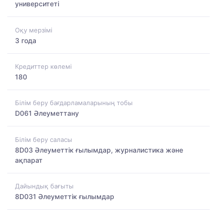
университеті
Оқу мерзімі
3 года
Кредиттер көлемі
180
Білім беру бағдарламаларының тобы
D061 Әлеуметтану
Білім беру саласы
8D03 Әлеуметтік ғылымдар, журналистика және
ақпарат
Дайындық бағыты
8D031 Әлеуметтік ғылымдар