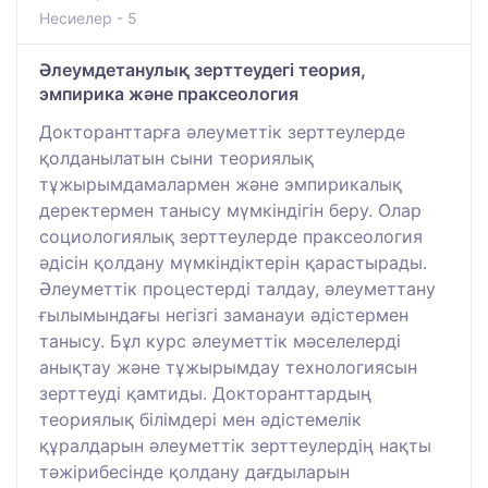
Несиелер - 5
Әлеумдетанулық зерттеудегі теория,
эмпирика және праксеология
Докторанттарға әлеуметтік зерттеулерде
қолданылатын сыни теориялық
тұжырымдамалармен және эмпирикалық
деректермен танысу мүмкіндігін беру. Олар
социологиялық зерттеулерде праксеология
әдісін қолдану мүмкіндіктерін қарастырады.
Әлеуметтік процестерді талдау, әлеуметтану
ғылымындағы негізгі заманауи әдістермен
танысу. Бұл курс әлеуметтік мәселелерді
анықтау және тұжырымдау технологиясын
зерттеуді қамтиды. Докторанттардың
теориялық білімдері мен әдістемелік
құралдарын әлеуметтік зерттеулердің нақты
тәжірибесінде қолдану дағдыларын