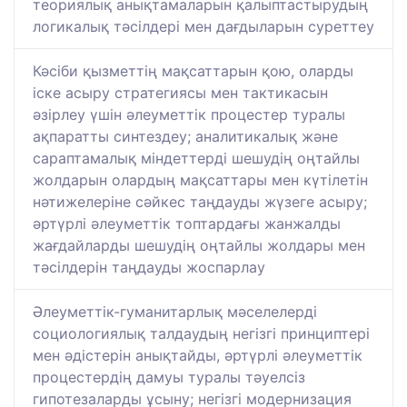
теориялық анықтамаларын қалыптастырудың
логикалық тәсілдері мен дағдыларын суреттеу
Кәсіби қызметтің мақсаттарын қою, оларды
іске асыру стратегиясы мен тактикасын
әзірлеу үшін әлеуметтік процестер туралы
ақпаратты синтездеу; аналитикалық және
сараптамалық міндеттерді шешудің оңтайлы
жолдарын олардың мақсаттары мен күтілетін
нәтижелеріне сәйкес таңдауды жүзеге асыру;
әртүрлі әлеуметтік топтардағы жанжалды
жағдайларды шешудің оңтайлы жолдары мен
тәсілдерін таңдауды жоспарлау
Әлеуметтік-гуманитарлық мәселелерді
социологиялық талдаудың негізгі принциптері
мен әдістерін анықтайды, әртүрлі әлеуметтік
процестердің дамуы туралы тәуелсіз
гипотезаларды ұсыну; негізгі модернизация