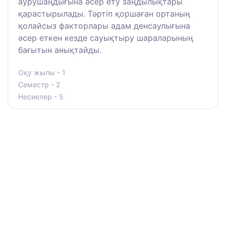
аурушаңдығына әсер ету заңдылықтары
қарастырылады. Тәртіп қоршаған ортаның
қолайсыз факторлары адам денсаулығына
әсер еткен кезде сауықтыру шараларының
бағытын анықтайды.
Оқу жылы - 1
Семестр - 2
Несиелер - 5