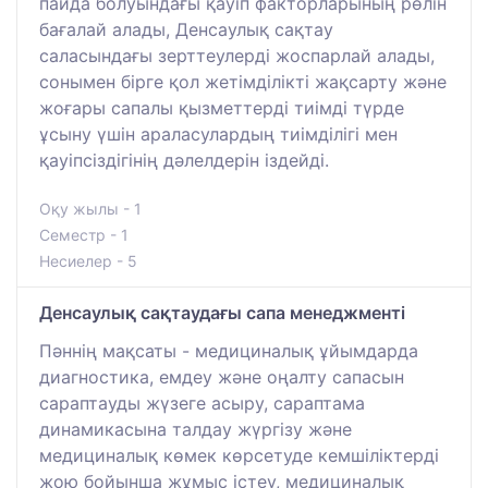
пайда болуындағы қауіп факторларының рөлін
бағалай алады, Денсаулық сақтау
саласындағы зерттеулерді жоспарлай алады,
сонымен бірге қол жетімділікті жақсарту және
жоғары сапалы қызметтерді тиімді түрде
ұсыну үшін араласулардың тиімділігі мен
қауіпсіздігінің дәлелдерін іздейді.
Оқу жылы - 1
Семестр - 1
Несиелер - 5
Денсаулық сақтаудағы сапа менеджменті
Пәннің мақсаты - медициналық ұйымдарда
диагностика, емдеу және оңалту сапасын
сараптауды жүзеге асыру, сараптама
динамикасына талдау жүргізу және
медициналық көмек көрсетуде кемшіліктерді
жою бойынша жұмыс істеу, медициналық