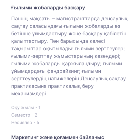
Ғылыми жобаларды басқару
Пәннің мақсаты – магистранттарда денсаулық
сақтау саласындағы ғылыми жобаларды өз
бетінше ұйымдастыру және басқару қабілетін
қалыптастыру. Пән барысында келесі
тақырыптар оқытылады: ғылыми зерттеулер;
ғылыми-зерттеу жұмыстарының кезеңдері;
ғылыми жобаларды қаржыландыру; ғылыми
ұйымдардағы фандрайзинг; ғылыми
зерттеулердің нәтижелерін Денсаулық сақтау
практикасына практикалық беру
механизмдері.
Оқу жылы - 1
Семестр - 2
Несиелер - 5
Маркетинг және қоғаммен байланыс