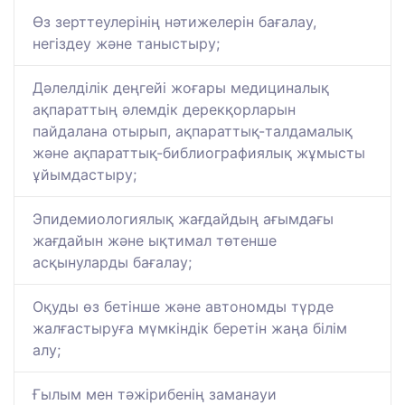
Өз зерттеулерінің нәтижелерін бағалау,
негіздеу және таныстыру;
Дәлелділік деңгейі жоғары медициналық
ақпараттың әлемдік дерекқорларын
пайдалана отырып, ақпараттық-талдамалық
және ақпараттық-библиографиялық жұмысты
ұйымдастыру;
Эпидемиологиялық жағдайдың ағымдағы
жағдайын және ықтимал төтенше
асқынуларды бағалау;
Оқуды өз бетінше және автономды түрде
жалғастыруға мүмкіндік беретін жаңа білім
алу;
Ғылым мен тәжірибенің заманауи