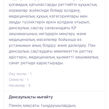
қоғамдық қатынастарды реттейтін құқықтық
нормалар жүйесінде білімді қолдану,
медициналық құқық категориялары мен
заңды түсініктерін еркін қолдана отырып,
денсаулық сақтау саласындағы ҚР
заңнамасының негіздерін меңгеру және
медициналық мәселелер бойынша өз
ұстанымын анық білдіру және дәлелдеу. Пән
денсаулық сақтаудағы мемлекеттік реттеу
әдістерін, медициналық қызметті заңнамалық
санат ретінде қарастырады.
Оқу жылы - 1
Семестр - 1
Несиелер - 5
Денсаулықты нығайту
Пәннің мақсаты тыңдаушылардың