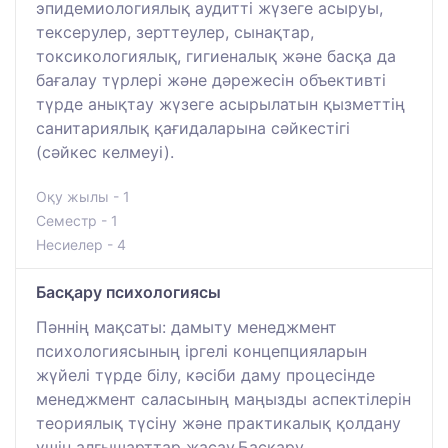
эпидемиологиялық аудитті жүзеге асыруы,
тексерулер, зерттеулер, сынақтар,
токсикологиялық, гигиеналық және басқа да
бағалау түрлері және дәрежесін объективті
түрде анықтау жүзеге асырылатын қызметтің
санитариялық қағидаларына сәйкестігі
(сәйкес келмеуі).
Оқу жылы - 1
Семестр - 1
Несиелер - 4
Басқару психологиясы
Пәннің мақсаты: дамыту менеджмент
психологиясының іргелі концепцияларын
жүйелі түрде білу, кәсіби даму процесінде
менеджмент саласының маңызды аспектілерін
теориялық түсіну және практикалық қолдану
үшін алғышарттар жасау.Басқару