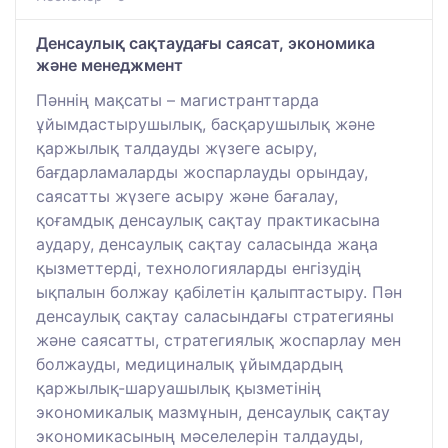
Денсаулық сақтаудағы саясат, экономика
және менеджмент
Пәннің мақсаты – магистранттарда
ұйымдастырушылық, басқарушылық және
қаржылық талдауды жүзеге асыру,
бағдарламаларды жоспарлауды орындау,
саясатты жүзеге асыру және бағалау,
қоғамдық денсаулық сақтау практикасына
аудару, денсаулық сақтау саласында жаңа
қызметтерді, технологияларды енгізудің
ықпалын болжау қабілетін қалыптастыру. Пән
денсаулық сақтау саласындағы стратегияны
және саясатты, стратегиялық жоспарлау мен
болжауды, медициналық ұйымдардың
қаржылық-шаруашылық қызметінің
экономикалық мазмұнын, денсаулық сақтау
экономикасының мәселелерін талдауды,