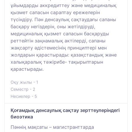
ұйымдарды аккредиттеу және медициналық
қызмет сапасын сараптау ережелерін
түсіндіру. Пән денсаулық сақтаудағы сапаны
басқару негіздерін, оны жетілдіруді,
медициналық қызмет сапасын басқаруды
реттейтін заңнамалық актілерді, сапаны
жақсарту әдістемесінің принциптері мен
жолдарын қарастырады: қазақстандық және
халықаралық тәжірибе- тақырыптарын
қарастырады.
Оқу жылы - 1
Семестр - 2
Несиелер - 5
Қоғамдық денсаулық сақтау зерттеулеріндегі
биоэтика
Пәннің мақсаты – магистранттарда