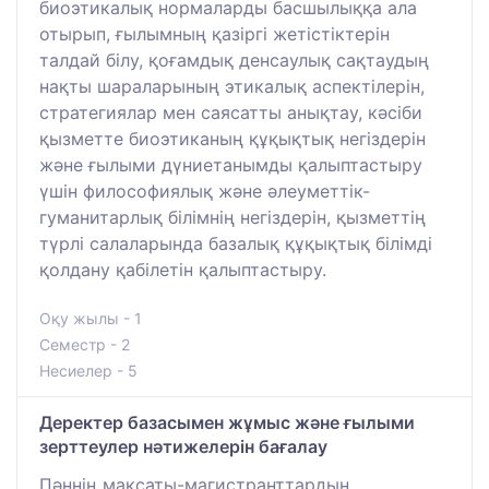
биоэтикалық нормаларды басшылыққа ала
отырып, ғылымның қазіргі жетістіктерін
талдай білу, қоғамдық денсаулық сақтаудың
нақты шараларының этикалық аспектілерін,
стратегиялар мен саясатты анықтау, кәсіби
қызметте биоэтиканың құқықтық негіздерін
және ғылыми дүниетанымды қалыптастыру
үшін философиялық және әлеуметтік-
гуманитарлық білімнің негіздерін, қызметтің
түрлі салаларында базалық құқықтық білімді
қолдану қабілетін қалыптастыру.
Оқу жылы - 1
Семестр - 2
Несиелер - 5
Деректер базасымен жұмыс және ғылыми
зерттеулер нәтижелерін бағалау
Пәннің мақсаты-магистранттардың