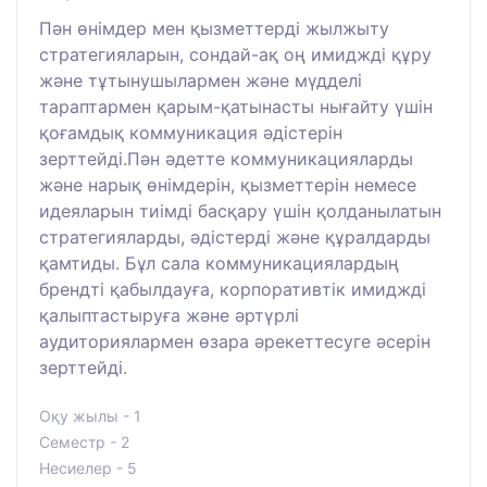
Пән өнімдер мен қызметтерді жылжыту
стратегияларын, сондай-ақ оң имиджді құру
және тұтынушылармен және мүдделі
тараптармен қарым-қатынасты нығайту үшін
қоғамдық коммуникация әдістерін
зерттейді.Пән әдетте коммуникацияларды
және нарық өнімдерін, қызметтерін немесе
идеяларын тиімді басқару үшін қолданылатын
стратегияларды, әдістерді және құралдарды
қамтиды. Бұл сала коммуникациялардың
брендті қабылдауға, корпоративтік имиджді
қалыптастыруға және әртүрлі
аудиториялармен өзара әрекеттесуге әсерін
зерттейді.
Оқу жылы - 1
Семестр - 2
Несиелер - 5