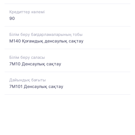
Кредиттер көлемі
90
Білім беру бағдарламаларының тобы
M140 Қоғамдық денсаулық сақтау
Білім беру саласы
7M10 Денсаулық сақтау
Дайындық бағыты
7M101 Денсаулық сақтау