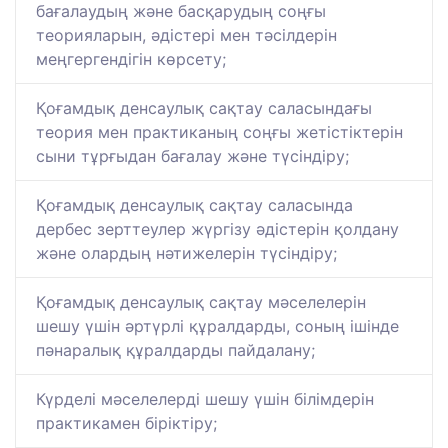
бағалаудың және басқарудың соңғы
теорияларын, әдістері мен тәсілдерін
меңгергендігін көрсету;
Қоғамдық денсаулық сақтау саласындағы
теория мен практиканың соңғы жетістіктерін
сыни тұрғыдан бағалау және түсіндіру;
Қоғамдық денсаулық сақтау саласында
дербес зерттеулер жүргізу әдістерін қолдану
және олардың нәтижелерін түсіндіру;
Қоғамдық денсаулық сақтау мәселелерін
шешу үшін әртүрлі құралдарды, соның ішінде
пәнаралық құралдарды пайдалану;
Күрделі мәселелерді шешу үшін білімдерін
практикамен біріктіру;