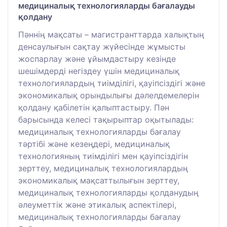
медициналық технологияларды бағалауды
қолдану
Пәннің мақсаты – магистранттарда халықтың
денсаулығын сақтау жүйесінде жұмысты
жоспарлау және ұйымдастыру кезінде
шешімдерді негіздеу үшін медициналық
технологиялардың тиімділігі, қауіпсіздігі және
экономикалық орындылығы дәлелдемелерін
қолдану қабілетін қалыптастыру. Пән
барысында келесі тақырыптар оқытылады:
медициналық технологияларды бағалау
тәртібі және кезеңдері, медициналық
технологияның тиімділігі мен қауіпсіздігін
зерттеу, медициналық технологиялардың
экономикалық мақсаттылығын зерттеу,
медициналық технологияларды қолданудың
әлеуметтік және этикалық аспектілері,
медициналық технологияларды бағалау