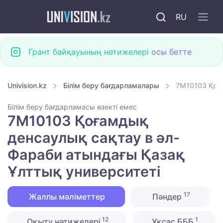
RU
Грант байқауының нәтижелері
осы бетте
Univision.kz
Білім беру бағдарламалары
7M10103 Қоға
Білім беру бағдарламасы өзекті емес
7M10103 Қоғамдық
денсаулық сақтау в әл-
Фараби атындағы Қазақ
Ұлттық университеті
17
Жалпы мәліметтер
Пәндер
12
1
Оқыту нәтижелері
Ұқсас БББ