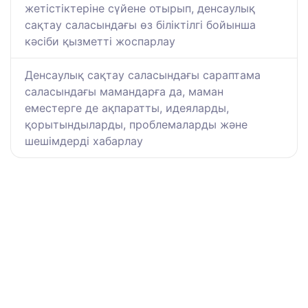
жетістіктеріне сүйене отырып, денсаулық
сақтау саласындағы өз біліктілгі бойынша
кәсіби қызметті жоспарлау
Денсаулық сақтау саласындағы сараптама
саласындағы мамандарға да, маман
еместерге де ақпаратты, идеяларды,
қорытындыларды, проблемаларды және
шешімдерді хабарлау