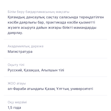
Білім беру бағдарламасының мақсаты
Қоғамдық денсаулық сақтау саласында тереңдетілген
кәсіби даярлығы бар, практикада кәсіби қызметті
жүзеге асыруға дайын жоғары білікті мамандарды
даярлау.
Академиялық дәреже
Магистратура
Оқыту тілі
Русский, Қазақша, Ағылшын тілі
ЖОО атауы
әл-Фараби атындағы Қазақ Ұлттық университеті
Оқу мерзімі
1,5 года