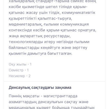
халықаралық стандарт-тарына сәйкес өзінің
кәсіби қызметінде шетел тілінде қарым-
қатынас жасау үшін тілдік, коммуникативтік
құзыреттілікті қалыптас-тыруға,
мәдениетаралық, ғылыми коммуникация
контексінде кәсіби қарым-қатынас орнатуға,
жаңа ақпараттық ресурстарды,
технологияларды игеру негізінде ғылыми
байланыстарды кеңейтуге және зерттеу
қызметін дамытуға бағытталған.
Оқу жылы - 1
Семестр - 1
Несиелер - 2
Денсаулық сақтаудағы заңнама
Пәннің мақсаты - магистранттарда
азаматтардың денсаулығын сақтау және
медициналық қызмет бойынша туындайтын