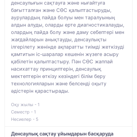
денсаулығын сақтауға және нығайтуға
бағытталған және СӨС қалыптастыруды,
аурулардың пайда болуы мен таралуының
алдын алуды, оларды ерте диагностикалауды,
олардың пайда болу және даму себептері мен
жағдайларын анықтауды, денсаулықты
ілгерілету жөнінде ақпаратты тиімді жеткізуді
қамтитын іс-шаралар кешенін жүзеге асыру
қабілетін қалыптастыру. Пән СӨС жаппай
насихаттау принциптерін, денсаулық
мектептерін өткізу кезіндегі білім беру
технологияларын және белсенді оқыту
әдістерін қарастырады.
Оқу жылы - 1
Семестр - 1
Несиелер - 5
Денсаулық сақтау ұйымдарын басқаруда