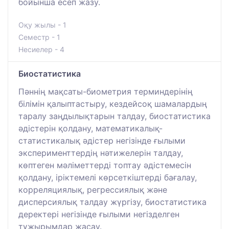
бойынша есеп жазу.
Оқу жылы - 1
Семестр - 1
Несиелер - 4
Биостатистика
Пәннің мақсаты-биометрия терминдерінің
білімін қалыптастыру, кездейсоқ шамалардың
таралу заңдылықтарын талдау, биостатистика
әдістерін қолдану, математикалық-
статистикалық әдістер негізінде ғылыми
эксперименттердің нәтижелерін талдау,
көптеген мәліметтерді топтау әдістемесін
қолдану, іріктемелі көрсеткіштерді бағалау,
корреляциялық, регрессиялық және
дисперсиялық талдау жүргізу, биостатистика
деректері негізінде ғылыми негізделген
тұжырымдар жасау.