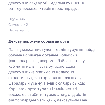
денсаулық сақтау ұйымдарын құқықтық
реттеу ерекшеліктерін қарастырады.
Оқу жылы - 1
Семестр - 2
Несиелер - 5
Денсаулық және қоршаған орта
Пәннің мақсаты-студенттердің аурудың пайда
болуын қоршаған ортаның қолайсыз
факторларының әсерімен байланыстыру
қабілетін қалыптастыру, және адам
денсаулығына жағымсыз қолайсыз
экологиялық факторлардың алдын алу
шараларын ұсыну. Пәнді оқу барысында:
Қоршаған орта туралы ілімнің негізгі
ережелері, табиғи, тұрмыстық, өндірістік
факторлардың халықтың денсаулығы мен