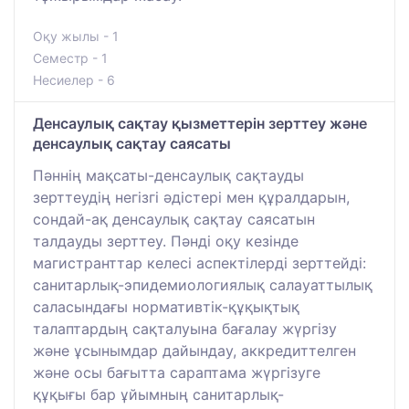
Оқу жылы - 1
Семестр - 1
Несиелер - 6
Денсаулық сақтау қызметтерін зерттеу және
денсаулық сақтау саясаты
Пәннің мақсаты-денсаулық сақтауды
зерттеудің негізгі әдістері мен құралдарын,
сондай-ақ денсаулық сақтау саясатын
талдауды зерттеу. Пәнді оқу кезінде
магистранттар келесі аспектілерді зерттейді:
санитарлық-эпидемиологиялық салауаттылық
саласындағы нормативтік-құқықтық
талаптардың сақталуына бағалау жүргізу
және ұсынымдар дайындау, аккредиттелген
және осы бағытта сараптама жүргізуге
құқығы бар ұйымның санитарлық-