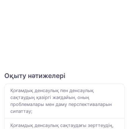
Оқыту нәтижелері
Қоғамдық денсаулық пен денсаулық
сақтаудың қазіргі жағдайын, оның
проблемалары мен даму перспективаларын
сипаттау;
Қоғамдық денсаулық сақтаудағы зерттеудің,