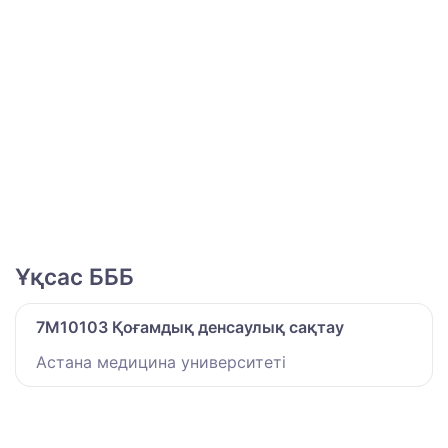
Ұқсас БББ
7M10103 Қоғамдық денсаулық сақтау
Астана медицина университеті