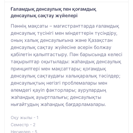
Ғаламдық денсаулық пен қоғамдық
денсаулық сақтау жүйелері
Пәннің мақсаты – магистранттарда ғаламдық
денсаулық түсінігі мен міндеттерін түсіндіру,
оның халық денсаулығына және Қазақстан
денсаулық сақтау жүйесіне әсерін болжау
қабілетін қалыптастыру. Пән барысында келесі
тақырыптар оқытылады: жаһандық денсаулық
принциптері мен мақсаттары; қоғамдық
денсаулық сақтаудағы халықаралық тәсілдер;
денсаулықтың негізгі проблемалары мен
әлемдегі қауіп факторлары; аурулардың
жаһандық ауыртпалығы; денсаулықты
нығайтудың жаһандық бағдарламалары.
Оқу жылы - 1
Семестр - 2
Несиелер - 5