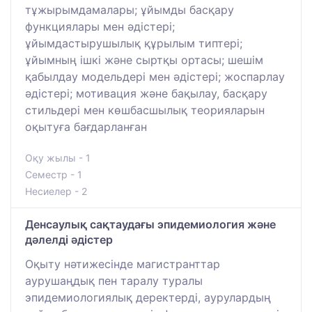
тұжырымдамалары; ұйымды басқару
функциялары мен әдістері;
ұйымдастырушылық құрылым типтері;
ұйымның ішкі және сыртқы ортасы; шешім
қабылдау модельдері мен әдістері; жоспарлау
әдістері; мотивация және бақылау, басқару
стильдері мен көшбасшылық теорияларын
оқытуға бағдарланған
Оқу жылы - 1
Семестр - 1
Несиелер - 2
Денсаулық сақтаудағы эпидемиология және
дәлелді әдістер
Оқыту нәтижесінде магистранттар
аурушаңдық пен таралу туралы
эпидемиологиялық деректерді, аурулардың