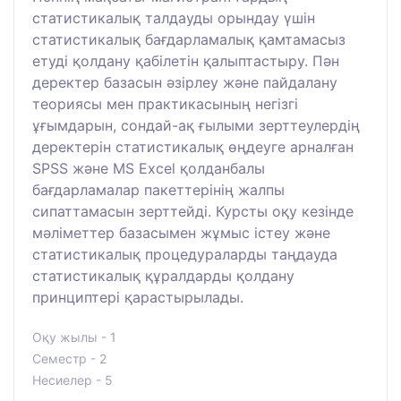
статистикалық талдауды орындау үшін
статистикалық бағдарламалық қамтамасыз
етуді қолдану қабілетін қалыптастыру. Пән
деректер базасын әзірлеу және пайдалану
теориясы мен практикасының негізгі
ұғымдарын, сондай-ақ ғылыми зерттеулердің
деректерін статистикалық өңдеуге арналған
SPSS және MS Excel қолданбалы
бағдарламалар пакеттерінің жалпы
сипаттамасын зерттейді. Курсты оқу кезінде
мәліметтер базасымен жұмыс істеу және
статистикалық процедураларды таңдауда
статистикалық құралдарды қолдану
принциптері қарастырылады.
Оқу жылы - 1
Семестр - 2
Несиелер - 5