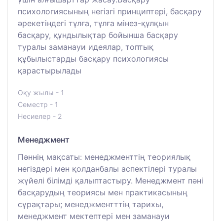
психологиясының негізгі принциптері, басқару
әрекетіндегі тұлға, тұлға мінез-құлқын
басқару, құндылықтар бойынша басқару
туралы заманауи идеялар, топтық
құбылыстарды басқару психологиясы
қарастырылады
Оқу жылы - 1
Семестр - 1
Несиелер - 2
Менеджмент
Пәннің мақсаты: менеджменттің теориялық
негіздері мен қолданбалы аспектілері туралы
жүйелі білімді қалыптастыру. Менеджмент пәні
басқарудың теориясы мен практикасының
сұрақтары; менеджментттің тарихы,
менеджмент мектептері мен заманауи