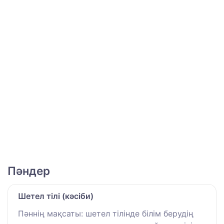
Пәндер
Шетел тілі (кәсіби)
Пәннің мақсаты: шетел тілінде білім берудің