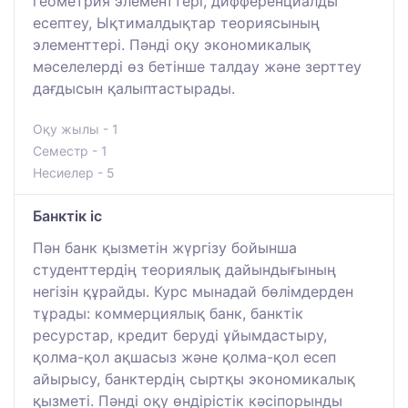
геометрия элементтері, дифференциалды
есептеу, Ықтималдықтар теориясының
элементтері. Пәнді оқу экономикалық
мәселелерді өз бетінше талдау және зерттеу
дағдысын қалыптастырады.
Оқу жылы - 1
Семестр - 1
Несиелер - 5
Банктік іс
Пән банк қызметін жүргізу бойынша
студенттердің теориялық дайындығының
негізін құрайды. Курс мынадай бөлімдерден
тұрады: коммерциялық банк, банктік
ресурстар, кредит беруді ұйымдастыру,
қолма-қол ақшасыз және қолма-қол есеп
айырысу, банктердің сыртқы экономикалық
қызметі. Пәнді оқу өндірістік кәсіпорынды