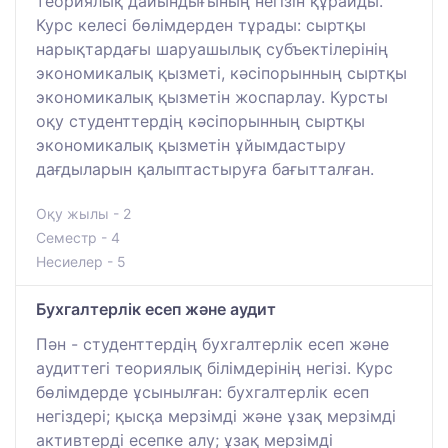
теориялық дайындығының негізін құрайды.
Курс келесі бөлімдерден тұрады: сыртқы
нарықтардағы шаруашылық субъектілерінің
экономикалық қызметі, кәсіпорынның сыртқы
экономикалық қызметін жоспарлау. Курсты
оқу студенттердің кәсіпорынның сыртқы
экономикалық қызметін ұйымдастыру
дағдыларын қалыптастыруға бағытталған.
Оқу жылы - 2
Семестр - 4
Несиелер - 5
Бухгалтерлік есеп және аудит
Пән - студенттердің бухгалтерлік есеп және
аудиттегі теориялық білімдерінің негізі. Курс
бөлімдерде ұсынылған: бухгалтерлік есеп
негіздері; қысқа мерзімді және ұзақ мерзімді
активтерді есепке алу; ұзақ мерзімді