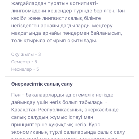
жағдайлардан тұратын когнитивті-
лингвомәдени кешендер түрінде берілген.Пән
кәсіби және лингвистикалық білімге
негізделген арнайы дағдыларды меңгеру
мақсатында арнайы пәндермен байланысып,
толықтырыла отырып оқытылады.
Оқу жылы - 3
Семестр - 5
Несиелер - 5
Өнеркәсіптік салық салу
Пән - бакалаврларды әдістемелік негізде
дайындау үшін негіз болып табылады -
Қазақстан Республикасының өнеркәсібінде
салық салудың жұмыс істеуі мен
принциптеріне құқықтық негіз. Курс
экономиканың түрлі салаларында салық салу