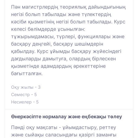
Пән магистрлердің теориялық дайындығының
негізі болып табылады және түлектердің
кәсіби қызметінің негізі болып табылады. Курс
келесі бөлімдерде ұсынылған:
тұжырымдамасы, түрлері, функциялары және
басқару деңгейі, басқару шешімдерін
қабылдау. Курс ұйымды басқару жүйесіндегі
дағдыларды дамытуға, олардың бірлескен
қызметінде адамдардың әрекеттеріне
бағытталған.
Оқу жылы - 3
Семестр - 5
Несиелер - 5
Өнеркәсіпте нормалау және еңбекақы төлеу
Пәнді оқу мақсаты - ұйымдастыру, реттеу
және сыйақы саласындағы қазіргі заманғы