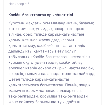
Несиелер - 5
Кәсіби-бағытталған орыс/шет тілі
Курстың мақсаты осы мамандықтың базалық
категориялық-ұғымдық аппаратын орыс
тілінде, орыс тілінде қарым-қатынастың
қарым-қатынас жасау дағдыларын
қалыптастыру, кәсіби-бағытталған тілдік
дайындықты қамтамасыз ету болып
табылады./ «Кәсіби бағытталған шетел тілі»
курсын оқу студенттердің кәсіби ойлау
ерекшеліктерін ескере отырып, нақты кәсіби,
іскерлік, ғылыми салаларда және жағдайларда
шетел тілінде қарым-қатынасты
қалыптастыруға бағытталған. Пәннің пәндік
мазмұны қарым-қатынас салаларынан,
тақырыптардан, қосымша тақырыптардан
және сөйлесу барысында туындайтын