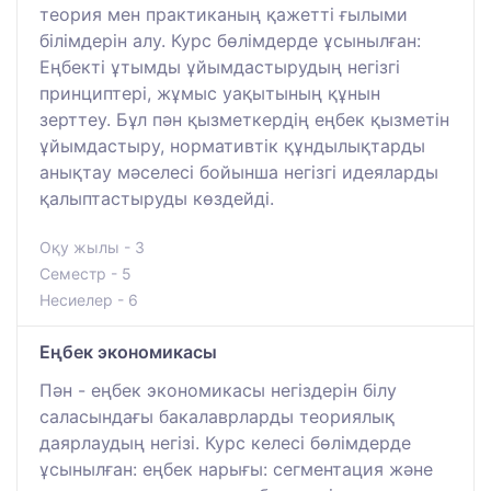
теория мен практиканың қажетті ғылыми
білімдерін алу. Курс бөлімдерде ұсынылған:
Еңбекті ұтымды ұйымдастырудың негізгі
принциптері, жұмыс уақытының құнын
зерттеу. Бұл пән қызметкердің еңбек қызметін
ұйымдастыру, нормативтік құндылықтарды
анықтау мәселесі бойынша негізгі идеяларды
қалыптастыруды көздейді.
Оқу жылы - 3
Семестр - 5
Несиелер - 6
Еңбек экономикасы
Пән - еңбек экономикасы негіздерін білу
саласындағы бакалаврларды теориялық
даярлаудың негізі. Курс келесі бөлімдерде
ұсынылған: еңбек нарығы: сегментация және