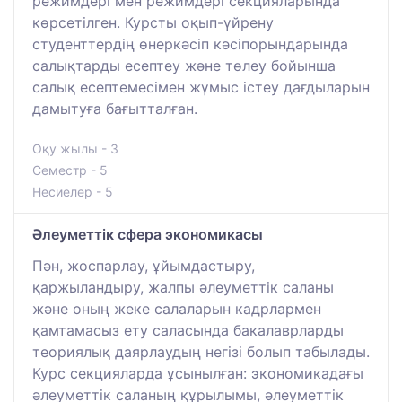
режимдері мен режимдері секцияларында
көрсетілген. Курсты оқып-үйрену
студенттердің өнеркәсіп кәсіпорындарында
салықтарды есептеу және төлеу бойынша
салық есептемесімен жұмыс істеу дағдыларын
дамытуға бағытталған.
Оқу жылы - 3
Семестр - 5
Несиелер - 5
Әлеуметтік сфера экономикасы
Пән, жоспарлау, ұйымдастыру,
қаржыландыру, жалпы әлеуметтік саланы
және оның жеке салаларын кадрлармен
қамтамасыз ету саласында бакалаврларды
теориялық даярлаудың негізі болып табылады.
Курс секцияларда ұсынылған: экономикадағы
әлеуметтік саланың құрылымы, әлеуметтік