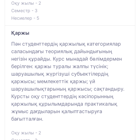
Оқу жылы - 2
Семестр - 3
Несиелер - 5
Қаржы
Пән студенттердің қаржылық категориялар
саласындағы теориялық дайындығының
негізін құрайды. Курс мынадай бөлімдермен
берілген: қаржы туралы жалпы түсінік;
шаруашылық жүргізуші субъектілердің
қаржысы; мемлекеттік қаржы; үй
шаруашылықтарының қаржысы; сақтандыру.
Курсты оқу студенттердің кәсіпорынның
қаржылық құрылымдарында практикалық
жұмыс дағдыларын қалыптастыруға
бағытталған.
Оқу жылы - 2