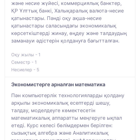
және несие жүйесі, коммерциялық банктер,
ҚР Ұлттық банкі, Халықаралық валюта-несие
қатынастары. Пәнді оқу ақша-несие
қатынастары саласындағы экономикалық
көрсеткіштерді жинау, өңдеу және талдаудың
заманауи әдістерін қолдануға бағытталған.
Оқу жылы - 1
Семестр - 1
Несиелер - 5
Экономистерге арналған математика
Пән компьютерлік технологияларды қолдану
арқылы экономикалық есептерді шешу,
талдау, моделдеуге көмектесетін
математикалық аппаратты меңгеруге ықпал
етеді. Курс келесі бөлімдермен берілген:
сызықтық алгебра және Аналитикалық