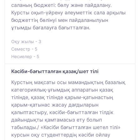
саланың бюджеті: бөлу және пайдалану.
Курсты оқып-үйрену әлеуметтік сала арқылы
бюджеттің бөлінуі мен пайдаланылуын
ұтымды бағалауға бағытталған.
Оқу жылы - 3
Семестр - 5
Несиелер - 5
Кәсіби-бағытталған қазақ/шет тілі
Курстың мақсаты осы мамандықтың базалық
категориялық-ұғымдық аппаратын қазақ
тілінде, қазақ тілінде қарым-қатынастың
қарым-қатынас жасау дағдыларын
қалыптастыру, кәсіби-бағытталған тілдік
дайындықты қамтамасыз ету болып
табылады./ «Кәсіби бағытталған шетел тілі»
курсын оқу студенттердің кәсіби ойлау