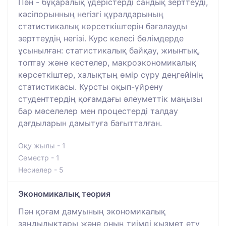
Пән - бұқаралық үдерістерді сандық зерттеуді,
кәсіпорынның негізгі құралдарының
статистикалық көрсеткіштерін бағалауды
зерттеудің негізі. Курс келесі бөлімдерде
ұсынылған: статистикалық байқау, жиынтық,
топтау және кестелер, макроэкономикалық
көрсеткіштер, халықтың өмір сүру деңгейінің
статистикасы. Курсты оқып-үйрену
студенттердің қоғамдағы әлеуметтік маңызы
бар мәселелер мен процестерді талдау
дағдыларын дамытуға бағытталған.
Оқу жылы - 1
Семестр - 1
Несиелер - 5
Экономикалық теория
Пән қоғам дамуының экономикалық
заңдылықтары және оның тиімді қызмет ету