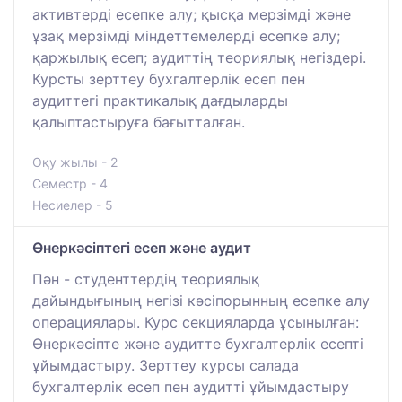
активтерді есепке алу; қысқа мерзімді және
ұзақ мерзімді міндеттемелерді есепке алу;
қаржылық есеп; аудиттің теориялық негіздері.
Курсты зерттеу бухгалтерлік есеп пен
аудиттегі практикалық дағдыларды
қалыптастыруға бағытталған.
Оқу жылы - 2
Семестр - 4
Несиелер - 5
Өнеркәсіптегі есеп және аудит
Пән - студенттердің теориялық
дайындығының негізі кәсіпорынның есепке алу
операциялары. Курс секцияларда ұсынылған:
Өнеркәсіпте және аудитте бухгалтерлік есепті
ұйымдастыру. Зерттеу курсы салада
бухгалтерлік есеп пен аудитті ұйымдастыру