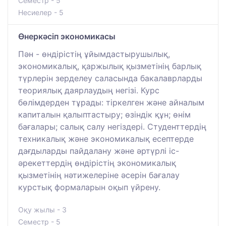
Семестр - 5
Несиелер - 5
Өнеркәсіп экономикасы
Пән - өндірістің ұйымдастырушылық,
экономикалық, қаржылық қызметінің барлық
түрлерін зерделеу саласында бакалаврларды
теориялық даярлаудың негізі. Курс
бөлімдерден тұрады: тіркелген және айналым
капиталын қалыптастыру; өзіндік құн; өнім
бағалары; салық салу негіздері. Студенттердің
техникалық және экономикалық есептерде
дағдыларды пайдалану және әртүрлі іс-
әрекеттердің өндірістің экономикалық
қызметінің нәтижелеріне әсерін бағалау
курстық формаларын оқып үйрену.
Оқу жылы - 3
Семестр - 5