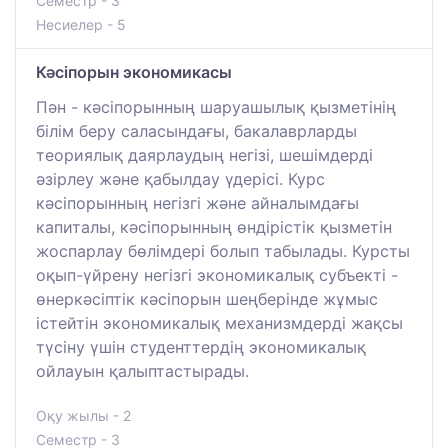
Семестр - 3
Несиелер - 5
Кәсiпорын экономикасы
Пән - кәсіпорынның шаруашылық қызметінің
білім беру саласындағы, бакалаврларды
теориялық даярлаудың негізі, шешімдерді
әзірлеу және қабылдау үдерісі. Курс
кәсіпорынның негізгі және айналымдағы
капиталы, кәсіпорынның өндірістік қызметін
жоспарлау бөлімдері болып табылады. Курсты
оқып-үйрену негізгі экономикалық субъекті -
өнеркәсіптік кәсіпорын шеңберінде жұмыс
істейтін экономикалық механизмдерді жақсы
түсіну үшін студенттердің экономикалық
ойлауын қалыптастырады.
Оқу жылы - 2
Семестр - 3