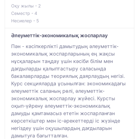
Оқу жылы - 2
Семестр - 4
Несиелер - 5
Әлеуметтік-экономикалық жоспарлау
Пән - кәсіпкерлікті дамытудың әлеуметтік-
экономикалық жоспарларының ең жақсы
нұсқаларын таңдау үшін кәсіби білім мен
дағдыларды қалыптастыру саласында
бакалаврларды теориялық даярлаудың негізі.
Курс секцияларда ұсынылған: экономикадағы
әлеуметтік саланың рөлі, әлеуметтік-
экономикалық жоспарлау жүйесі. Курсты
оқып-үйрену әлеуметтік-экономикалық
дамуды қамтамасыз ететін жоспарланған
көрсеткіштер мен іс-әрекеттерді іс жүзінде
негіздеу үшін оқушылардың дағдыларын
дамытуға бағытталған.