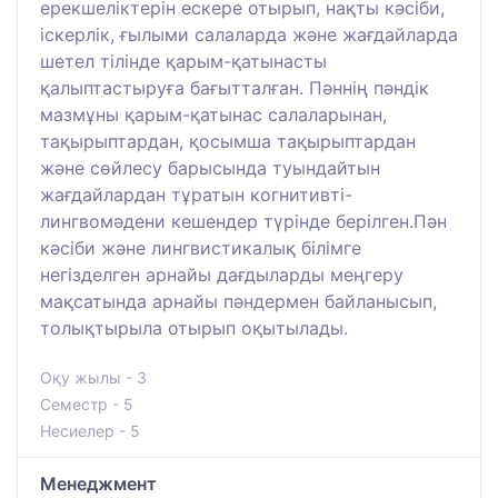
ерекшеліктерін ескере отырып, нақты кәсіби,
іскерлік, ғылыми салаларда және жағдайларда
шетел тілінде қарым-қатынасты
қалыптастыруға бағытталған. Пәннің пәндік
мазмұны қарым-қатынас салаларынан,
тақырыптардан, қосымша тақырыптардан
және сөйлесу барысында туындайтын
жағдайлардан тұратын когнитивті-
лингвомәдени кешендер түрінде берілген.Пән
кәсіби және лингвистикалық білімге
негізделген арнайы дағдыларды меңгеру
мақсатында арнайы пәндермен байланысып,
толықтырыла отырып оқытылады.
Оқу жылы - 3
Семестр - 5
Несиелер - 5
Менеджмент