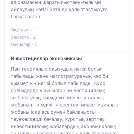
әдіснамасын жаратылыстану-ғылыми
ойлаудың негізі ретінде қалыптастыруға
бағытталған.
Оқу жылы - 1
Семестр - 2
Несиелер - 5
Инвестициялар экономикасы
Пән теориялық оқытудың негізі болып
табылады және магистратураның кәсіби
қызметінің негізі болып табылады. Курс
бөлімдерде ұсынылған: инвестициялық
жобалардың тиімділігі, инвестициялық
жобаның тиімділігін есептеу; инвестициялық
жобаны іске асырумен байланысты
тәуекелдерді бағалау. Курстық зерттеу
инвестициялық жобалардың экономикалық
тиімділігін бағалау әдістерін қалыптастыруға