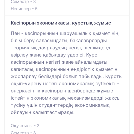
Семестр - 3
Несиелер - 5
Кәсіпорын экономикасы, курстық жұмыс
Пән - кәсіпорынның шаруашылық қызметінің
білім беру саласындағы, бакалаврларды
теориялық даярлаудың негізі, шешімдерді
әзірлеу және қабылдау үдерісі. Курс
кәсіпорынның негізгі және айналымдағы
капиталы, кәсіпорынның өндірістік қызметін
жоспарлау бөлімдері болып табылады. Курсты
оқып-үйрену негізгі экономикалық субъекті -
өнеркәсіптік кәсіпорын шеңберінде жұмыс
істейтін экономикалық механизмдерді жақсы
түсіну үшін студенттердің экономикалық
ойлауын қалыптастырады.
Оқу жылы - 2
Семестр - 3