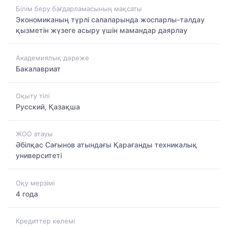
Білім беру бағдарламасының мақсаты
Экономиканың түрлі салаларында жоспарлы-талдау
қызметін жүзеге асыру үшін мамандар даярлау
Академиялық дәреже
Бакалавриат
Оқыту тілі
Русский, Қазақша
ЖОО атауы
Әбілқас Сағынов атындағы Қарағанды техникалық
университеті
Оқу мерзімі
4 года
Кредиттер көлемі