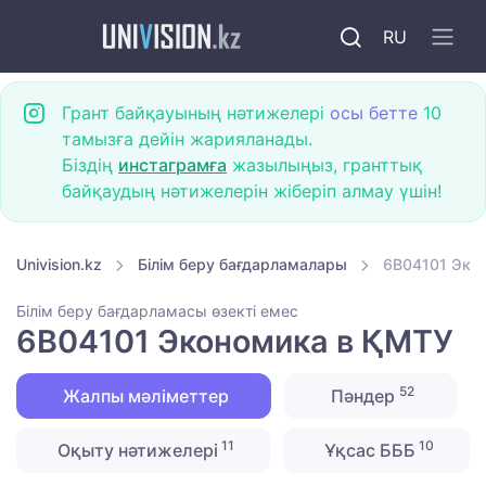
RU
Грант байқауының нәтижелері
осы бетте
10
тамызға дейін жарияланады.
Біздің
инстаграмға
жазылыңыз, гранттық
байқаудың нәтижелерін жіберіп алмау үшін!
Univision.kz
Білім беру бағдарламалары
6B04101 Эко
Білім беру бағдарламасы өзекті емес
6B04101 Экономика в ҚМТУ
52
Жалпы мәліметтер
Пәндер
11
10
Оқыту нәтижелері
Ұқсас БББ