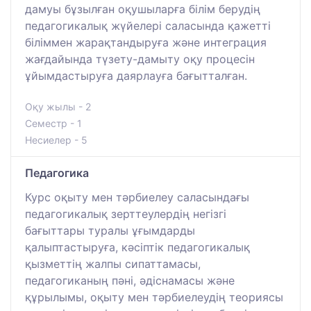
дамуы бұзылған оқушыларға білім берудің
педагогикалық жүйелері саласында қажетті
біліммен жарақтандыруға және интеграция
жағдайында түзету-дамыту оқу процесін
ұйымдастыруға даярлауға бағытталған.
Оқу жылы - 2
Семестр - 1
Несиелер - 5
Педагогика
Курс оқыту мен тәрбиелеу саласындағы
педагогикалық зерттеулердің негізгі
бағыттары туралы ұғымдарды
қалыптастыруға, кәсіптік педагогикалық
қызметтің жалпы сипаттамасы,
педагогиканың пәні, әдіснамасы және
құрылымы, оқыту мен тәрбиелеудің теориясы