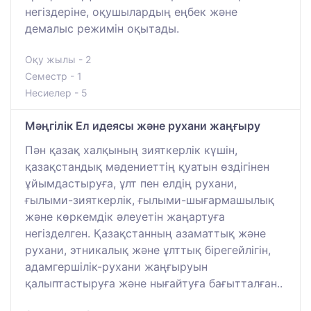
негіздеріне, оқушылардың еңбек және
демалыс режимін оқытады.
Оқу жылы - 2
Семестр - 1
Несиелер - 5
Мәңгілік Ел идеясы және рухани жаңғыру
Пән қазақ халқының зияткерлік күшін,
қазақстандық мәдениеттің қуатын өздігінен
ұйымдастыруға, ұлт пен елдің рухани,
ғылыми-зияткерлік, ғылыми-шығармашылық
және көркемдік әлеуетін жаңартуға
негізделген. Қазақстанның азаматтық және
рухани, этникалық және ұлттық бірегейлігін,
адамгершілік-рухани жаңғыруын
қалыптастыруға және нығайтуға бағытталған..