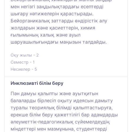
мен негізгі заңдылықтардағы есептерді
шығару нәтижелерін қарастырады.
Бейорганикалық заттарды өндірістік алу
жолдарын және қасиеттерін, химия
ғылымының халық және ауыл
шаруашылығындағы маңызын талдайды.
Оқу жылы - 2
Семестр - 1
Несиелер - 5
Инклюзивті білім беру
Пән дамуы қалыпты және ауытқитын
балаларды бірлесіп оқыту идеясын дамыту
туралы теориялық білімді қалыптастыруға,
ерекше білім беру қажеттілігі бар адамдарды
әлеуметтік-педагогикалық сүйемелдеудің
міндеттері мен мазмұнына, студенттерді