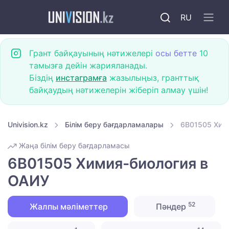
RU
Грант байқауының нәтижелері
осы бетте
10
тамызға дейін жарияланады.
Біздің
инстаграмға
жазылыңыз, гранттық
байқаудың нәтижелерін жіберіп алмау үшін!
Univision.kz
Білім беру бағдарламалары
6B01505 Хим
Жаңа білім беру бағдарламасы
6B01505 Химия-биология в
ОАИУ
52
Жалпы мәліметтер
Пәндер