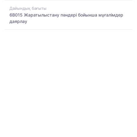
Дайындық бағыты
6B015 Жаратылыстану пәндері бойынша мұғалімдер
даярлау