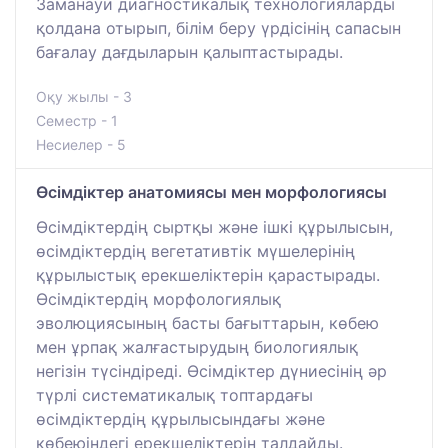
Заманауи диагностикалық технологияларды
қолдана отырып, білім беру үрдісінің сапасын
бағалау дағдыларын қалыптастырады.
Оқу жылы - 3
Семестр - 1
Несиелер - 5
Өсімдіктер анатомиясы мен морфологиясы
Өсімдіктердің сыртқы және ішкі құрылысын,
өсімдіктердің вегетативтік мүшелерінің
құрылыстық ерекшеліктерін қарастырады.
Өсімдіктердің морфологиялық
эволюциясының басты бағыттарын, көбею
мен ұрпақ жалғастырудың биологиялық
негізін түсіндіреді. Өсімдіктер дүниесінің әр
түрлі систематикалық топтардағы
өсімдіктердің құрылысындағы және
көбеюіндегі ерекшеліктерін талдайды.