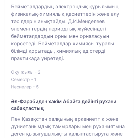
Бейметалдардың электрондық құрылымын,
физикалық-химиялық қасиеттерін және алу
тәсілдерін анықтайды. Д.И.Менделеев
элементтердің периодтық жүйесіндегі
бейметалдардың орны мен орналасуын
көрсетеді. Бейметалдар химиясы туралы
білімді қорытады, химиялық әдістерді
практикада үйретеді.
Оқу жылы - 2
Семестр - 1
Несиелер - 5
Әл-Фарабиден хакім Абайға дейінгі рухани
сабақтастық
Пән Қазақстан халқының өркениеттік және
дүниетанымдық тамырлары мен руханиятына
деген қызығушылықты қалыптастыруға және