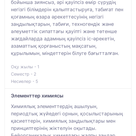
бойынша зиянсыз, әрі қауіпсіз өмір сүрудің
негізгі білімдерін қалыптастыруға, табиғат пен
қоғамның өзара әрекеттесуінің негізгі
заңдылықтарын, табиғи, техногендік және
әлеуметтік сипаттағы қауіпті және төтенше
жағдайларда адамның қауіпсіз іс-әрекетін,
азаматтық қорғаныстың мақсатын,
құрылымын, міндеттерін білуге бағытталған.
Оқу жылы - 1
Семестр - 2
Несиелер - 5
Элементтер химиясы
Химиялық элементтердің ашылуын,
периодтық жүйедегі орнын, қосылыстарының
қасиеттерін, химиялық заңдылықтары мен
принциптерінің жіктелуін оқытады.
Бейорганикалық химиядағы жалпы заңдар