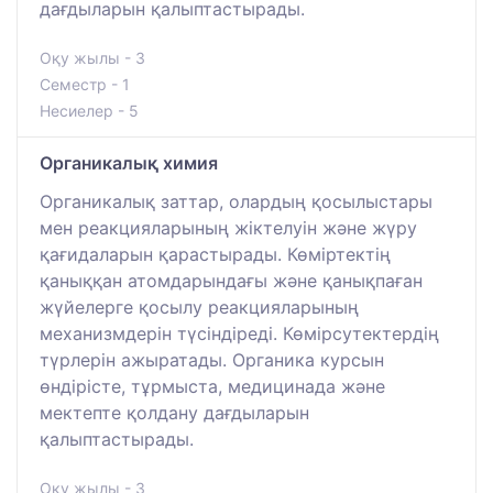
дағдыларын қалыптастырады.
Оқу жылы - 3
Семестр - 1
Несиелер - 5
Органикалық химия
Органикалық заттар, олардың қосылыстары
мен реакцияларының жіктелуін және жүру
қағидаларын қарастырады. Көміртектің
қаныққан атомдарындағы және қанықпаған
жүйелерге қосылу реакцияларының
механизмдерін түсіндіреді. Көмірсутектердің
түрлерін ажыратады. Органика курсын
өндірісте, тұрмыста, медицинада және
мектепте қолдану дағдыларын
қалыптастырады.
Оқу жылы - 3