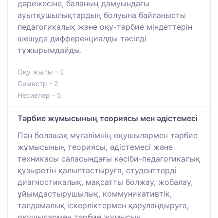
дәрежесіне, баланың дамуындағы
ауытқушылықтардың болуына байланысты
педагогикалық және оқу-тәрбие міндеттерін
шешуде дифференциалды тәсілді
тұжырымдайды.
Оқу жылы - 2
Семестр - 2
Несиелер - 5
Тәрбие жұмысының теориясы мен әдістемесі
Пән болашақ мұғалімнің оқушылармен тәрбие
жұмысының теориясы, әдістемесі және
техникасы саласындағы кәсіби-педагогикалық
құзыретін қалыптастыруға, студенттерді
диагностикалық, мақсатты болжау, жобалау,
ұйымдастырушылық, коммуникативтік,
талдамалық іскерліктермен қаруландыруға,
оқушылармен тәрбие жұмысын