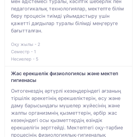
мен әдістемесі туралы, кәсіптік шеберлік пен
педагогикалық технологиялар, мектепте білім
беру процесін тиімді ұйымдастыру үшін
қажетті дағдылар туралы білімді меңгеруге
бағытталған.
Оқу жылы - 2
Семестр - 1
Несиелер - 5
Жас ерекшелік физиологиясы және мектеп
гигиенасы
Онтогенездің әртүрлі кезеңдеріндегі ағзаның
тіршілік әрекетінің ерекшеліктерін, өсу және
даму барысындағы мүшелер жүйесінің және
жалпы организмнің қызметтерін, әрбір жас
кезеңіндегі осы қызметтердің өзіндік
ерекшелігін зерттейді. Мектептегі оқу-тәрбие
процесінің физиологиялық-гигиеналық