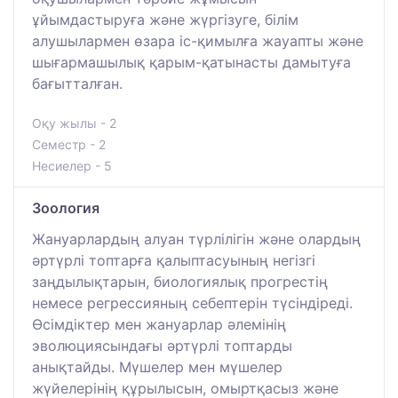
ұйымдастыруға және жүргізуге, білім
алушылармен өзара іс-қимылға жауапты және
шығармашылық қарым-қатынасты дамытуға
бағытталған.
Оқу жылы - 2
Семестр - 2
Несиелер - 5
Зоология
Жануарлардың алуан түрлілігін және олардың
әртүрлі топтарға қалыптасуының негізгі
заңдылықтарын, биологиялық прогрестің
немесе регрессияның себептерін түсіндіреді.
Өсімдіктер мен жануарлар әлемінің
эволюциясындағы әртүрлі топтарды
анықтайды. Мүшелер мен мүшелер
жүйелерінің құрылысын, омыртқасыз және