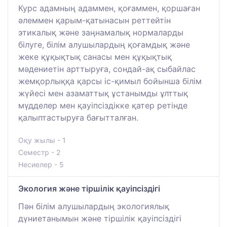
Курс адамның адаммен, қоғаммен, қоршаған
әлеммен қарым-қатынасын реттейтін
этикалық және заңнамалық нормаларды
білуге, білім алушылардың қоғамдық және
жеке құқықтық санасы мен құқықтық
мәдениетін арттыруға, сондай-ақ сыбайлас
жемқорлыққа қарсы іс-қимыл бойынша білім
жүйесі мен азаматтық ұстанымды ұлттық
мүдделер мен қауіпсіздікке қатер ретінде
қалыптастыруға бағытталған.
Оқу жылы - 1
Семестр - 2
Несиелер - 5
Экология және тіршілік қауіпсіздігі
Пән білім алушылардың экологиялық
дүниетанымын және тіршілік қауіпсіздігі