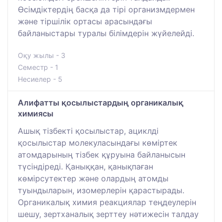
Өсімдіктердің басқа да тірі организмдермен
және тіршілік ортасы арасындағы
байланыстары туралы білімдерін жүйелейді.
Оқу жылы - 3
Семестр - 1
Несиелер - 5
Алифатты қосылыстардың органикалық
химиясы
Ашық тізбекті қосылыстар, ациклді
қосылыстар молекуласындағы көміртек
атомдарының тізбек құруына байланысын
түсіндіреді. Қаныққан, қанықпаған
көмірсутектер және олардың атомды
туындыларын, изомерлерін қарастырады.
Органикалық химия реакциялар теңдеулерін
шешу, зертханалық зерттеу нәтижесін талдау