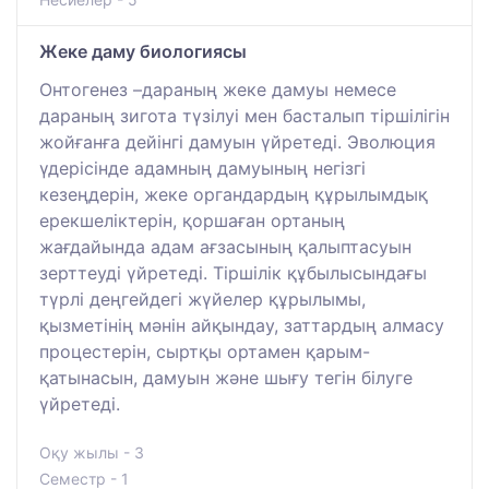
Жеке даму биологиясы
Онтогенез –дараның жеке дамуы немесе
дараның зигота түзілуі мен басталып тіршілігін
жойғанға дейінгі дамуын үйретеді. Эволюция
үдерісінде адамның дамуының негізгі
кезеңдерін, жеке органдардың құрылымдық
ерекшеліктерін, қоршаған ортаның
жағдайында адам ағзасының қалыптасуын
зерттеуді үйретеді. Тіршілік құбылысындағы
түрлі деңгейдегі жүйелер құрылымы,
қызметінің мәнін айқындау, заттардың алмасу
процестерін, сыртқы ортамен қарым-
қатынасын, дамуын және шығу тегін білуге
үйретеді.
Оқу жылы - 3
Семестр - 1