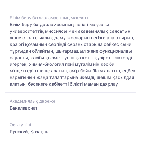
Білім беру бағдарламасының мақсаты
Білім беру бағдарламасының негізгі мақсаты –
университеттің миссиясы мен академиялық саясатын
және стратегиялық даму жоспарын негізге ала отырып,
қазіргі қоғамның серпінді сұраныстарына сәйкес сыни
тұрғыдан ойлайтын, шығармашыл және функционалды
сауатты, кәсіби қызметі үшін қажетті құзіреттіліктерді
игерген, химия-биология пәні мұғалімінің кәсіби
міндеттерін шеше алатын, өмір бойы білім алатын, еңбек
нарығының жаңа талаптарына икемді, шешім қабылдай
алатын, бәсекеге қабілетті білікті маман даярлау
Академиялық дәреже
Бакалавриат
Оқыту тілі
Русский, Қазақша