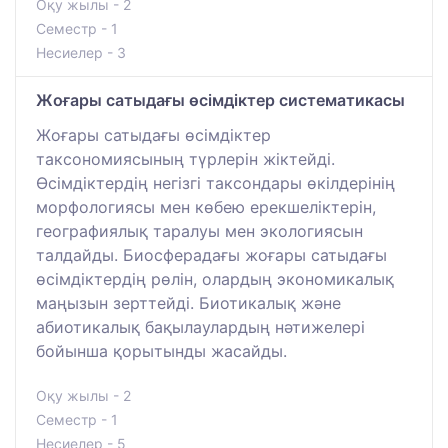
Оқу жылы - 2
Семестр - 1
Несиелер - 3
Жоғары сатыдағы өсімдіктер систематикасы
Жоғары сатыдағы өсімдіктер
таксономиясының түрлерін жіктейді.
Өсімдіктердің негізгі таксондары өкілдерінің
морфологиясы мен көбею ерекшеліктерін,
географиялық таралуы мен экологиясын
талдайды. Биосферадағы жоғары сатыдағы
өсімдіктердің рөлін, олардың экономикалық
маңызын зерттейді. Биотикалық және
абиотикалық бақылаулардың нәтижелері
бойынша қорытынды жасайды.
Оқу жылы - 2
Семестр - 1
Несиелер - 5