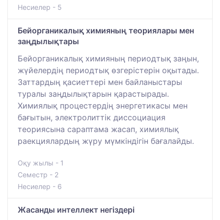
Несиелер - 5
Бейорганикалық химияның теориялары мен
заңдылықтары
Бейорганикалық химияның периодтық заңын,
жүйелердің периодтық өзгерістерін оқытады.
Заттардың қасиеттері мен байланыстары
туралы заңдылықтарын қарастырады.
Химиялық процестердің энергетикасы мен
бағытын, электролиттік диссоциация
теориясына сараптама жасап, химиялық
раекциялардың жүру мүмкіндігін бағалайды.
Оқу жылы - 1
Семестр - 2
Несиелер - 6
Жасанды интеллект негіздері