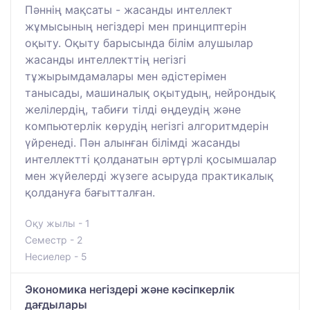
Пәннің мақсаты - жасанды интеллект
жұмысының негіздері мен принциптерін
оқыту. Оқыту барысында білім алушылар
жасанды интеллекттің негізгі
тұжырымдамалары мен әдістерімен
танысады, машиналық оқытудың, нейрондық
желілердің, табиғи тілді өңдеудің және
компьютерлік көрудің негізгі алгоритмдерін
үйренеді. Пән алынған білімді жасанды
интеллектті қолданатын әртүрлі қосымшалар
мен жүйелерді жүзеге асыруда практикалық
қолдануға бағытталған.
Оқу жылы - 1
Семестр - 2
Несиелер - 5
Экономика негіздері және кәсіпкерлік
дағдылары