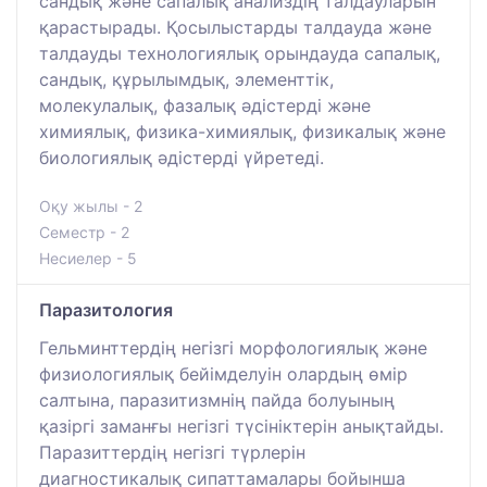
сандық және сапалық анализдің талдауларын
қарастырады. Қосылыстарды талдауда және
талдауды технологиялық орындауда сапалық,
сандық, құрылымдық, элементтік,
молекулалық, фазалық әдістерді және
химиялық, физика-химиялық, физикалық және
биологиялық әдістерді үйретеді.
Оқу жылы - 2
Семестр - 2
Несиелер - 5
Паразитология
Гельминттердің негізгі морфологиялық және
физиологиялық бейімделуін олардың өмір
салтына, паразитизмнің пайда болуының
қазіргі заманғы негізгі түсініктерін анықтайды.
Паразиттердің негізгі түрлерін
диагностикалық сипаттамалары бойынша