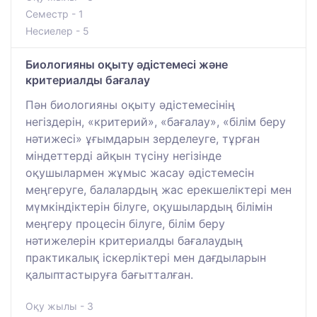
Семестр - 1
Несиелер - 5
Биологияны оқыту әдістемесі және
критериалды бағалау
Пән биологияны оқыту әдістемесінің
негіздерін, «критерий», «бағалау», «білім беру
нәтижесі» ұғымдарын зерделеуге, тұрған
міндеттерді айқын түсіну негізінде
оқушылармен жұмыс жасау әдістемесін
меңгеруге, балалардың жас ерекшеліктері мен
мүмкіндіктерін білуге, оқушылардың білімін
меңгеру процесін білуге, білім беру
нәтижелерін критериалды бағалаудың
практикалық іскерліктері мен дағдыларын
қалыптастыруға бағытталған.
Оқу жылы - 3