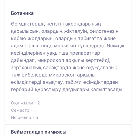
Ботаника
Өсімдіктердің негізгі таксондарының
құрылысын, олардың жіктелуін, филогенезін,
көбею жолдарын, олардың табиғатта және
адам тіршілігінде маңызын түсіндіреді. Өсімдік
кесінділерінен уақытша препараттар
дайындап, микроскоп арқылы зерттейді,
зертханалық сабақтарда және оқу-далалық
тәжірибелерде микроскоп арқылы
өсімдіктерді анықтау, табиғи өсімдіктерден
гербарий құрастыру дағдылары қалыптасады.
Оқу жылы - 2
Семестр - 1
Несиелер - 5
Бейметалдар химиясы