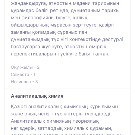
жандандыруға, этностың мәдени тарихының
құрамдас бөлігі ретінде, дүниетаным тарихы
мен философияны білуге, халық
ойшылдарының мұрасын зерттеуге, қазіргі
заманғы қоғамдық сұраныс пен
дүниетанымдық түсінігі контекстінде дәстүрлі
бастауларға жүгінуге, этностың өмірлік
перспективаларын түсінуге бағытталған.
Оқу жылы - 2
Семестр - 1
Несиелер - 3
Аналитикалық химия
Қазіргі аналитикалық химияның құрылымын
және оның негізгі түсініктерін түсіндіреді.
Аналитикалық химияның теориялық
негіздерін, заттардық химиялық құрамын,