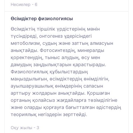
Несиелер - 6
Өсімдіктер физиологиясы
Өсімдіктің тіршілік үрдістерінің мәнін
түсіндіреді, онтогенез үдерісіндегі
метоболизм, судың және заттың алмасуын
анықтайды. Фотосинтездің, минералды
қоректенудің, тыныс алудың, өсу мен
дамудың заңдылықтарын қарастырады.
Физиологиялық құбылыстардың
маңыздылығын, өсімдіктердің өнімділігін,
ауылшаруашылық өнімдерінің сапасын
арттыру жолдарын анықтайды. Қоршаған
ортаның қолайсыз жағдайларға төзімділігіне
және оларды қорғауға бағытталған әдістердің
теориялық негіздерін зерттейді.
Оқу жылы - 3