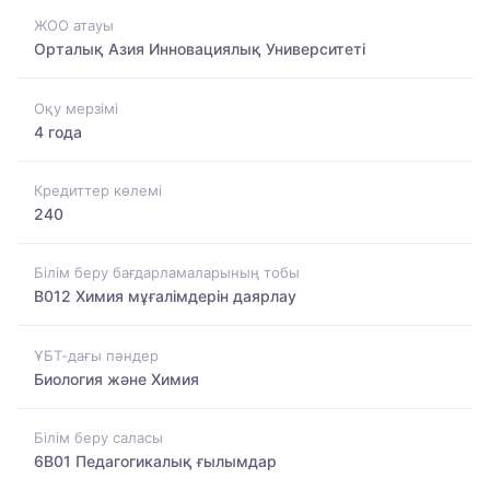
ЖОО атауы
Орталық Азия Инновациялық Университеті
Оқу мерзімі
4 года
Кредиттер көлемі
240
Білім беру бағдарламаларының тобы
B012 Химия мұғалімдерін даярлау
ҰБТ-дағы пәндер
Биология және Химия
Білім беру саласы
6B01 Педагогикалық ғылымдар