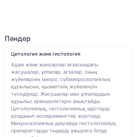
Пәндер
Цитология және гистология
Адам және жануарлар ағзасындағы
жасушалар, ұлпалар, ағзалар, оның
жүйелерінiң микро, субмикроскопиялық
құрылысын, қызметiнің жүйеленуін
түсіндіреді. Жасушалар мен ұлпалардың
құрылыс ерекшеліктерін анықтайды.
Цитологиялық, гистологиялық әдістерді
қолданып эксперименттер жүргізеді.
Микроскопиялық деңгейде гистологиялық
препараттарда тіндерді ажырата білуді