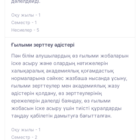
дәлелдейді.
Оқу жылы - 1
Семестр - 1
Несиелер - 5
Ғылыми зерттеу әдістері
Пән білім алушылардың өз ғылыми жобаларын
іске асыру және олардың нәтижелерін
халықаралық академиялық қоғамдастық
нормаларына сәйкес жазбаша нысанда ұсыну,
ғылыми зерттеулер мен академиялық жазу
әдістерін қолдану, өз зерттеулерінің
ережелерін дәлелді баяндау, өз ғылыми
жобасын іске асыру үшін тиісті құралдарды
таңдау қабілетін дамытуға бағытталған.
Оқу жылы - 1
Семестр - 2