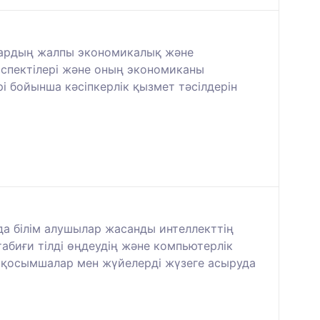
ылардың жалпы экономикалық және
спектілері және оның экономиканы
і бойынша кәсіпкерлік қызмет тәсілдерін
да білім алушылар жасанды интеллекттің
абиғи тілді өңдеудің және компьютерлік
рлі қосымшалар мен жүйелерді жүзеге асыруда