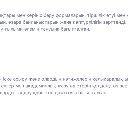
ықтары мен көрініс беру формаларын, тіршілік етуі мен
ын, өзара байланыстарын және көптүрлілігін зерттейді.
у-ғылыми әлемін тануына бағытталған.
н іске асыру және олардың нәтижелерін халықаралық 
улер мен академиялық жазу әдістерін қолдану, өз зерт
дарды таңдау қабілетін дамытуға бағытталған.