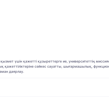
би қызмет үшін қажетті құзыреттерге ие, университеттің мисс
лық қажеттіліктеріне сәйкес сауатты, шығармашылық, функцио
аман даярлау.