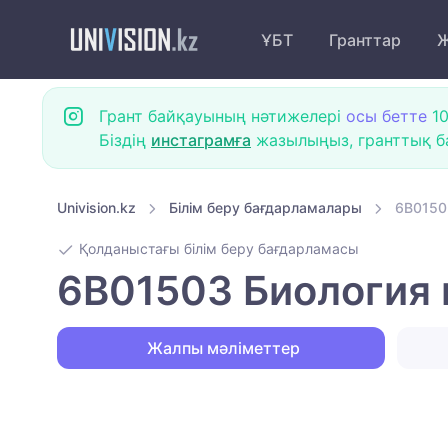
ҰБТ
Гранттар
Ж
Грант байқауының нәтижелері
осы бетте
10
Біздің
инстаграмға
жазылыңыз, гранттық ба
Univision.kz
Білім беру бағдарламалары
6B0150
Қолданыстағы білім беру бағдарламасы
6B01503 Биология
Жалпы мәліметтер