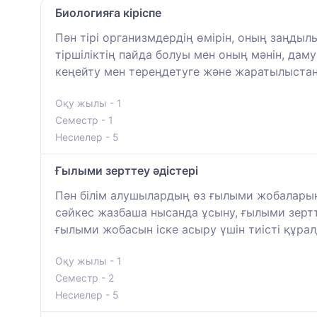
Биологияға кіріспе
Пән тірі организмдердің өмірін, оның заңдыл
тіршіліктің пайда болуы мен оның мәнін, даму
кеңейту мен тереңдетуге және жаратылыстан
Оқу жылы - 1
Семестр - 1
Несиелер - 5
Ғылыми зерттеу әдістері
Пән білім алушылардың өз ғылыми жобалары
сәйкес жазбаша нысанда ұсыну, ғылыми зертте
ғылыми жобасын іске асыру үшін тиісті құрал
Оқу жылы - 1
Семестр - 2
Несиелер - 5