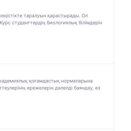
 кеңістікте таралуын қарастырады. Ол
 Курс студенттердің биологиялық білімдерін
академиялық қоғамдастық нормаларына
теулерінің ережелерін дәлелді баяндау, өз