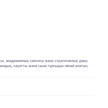
иясы, академиялық саясаты және стратегиялық даму
налдық, сауатты және сыни тұрғыдан ойлай алатын,