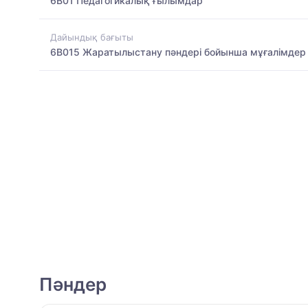
6B01 Педагогикалық ғылымдар
Дайындық бағыты
6B015 Жаратылыстану пәндері бойынша мұғалімдер
Пәндер