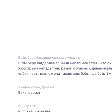
Білім беру бағдарламасының мақсаты
Білім беру бағдарламасының негізгі мақсаты – кәсі
жоспарына негізделген, қазіргі қоғамның динамика
еңбек нарығының жаңа талаптары бойынша білікті м
Академиялық дәреже
Бакалавриат
Оқыту тілі
Русский, Қазақша