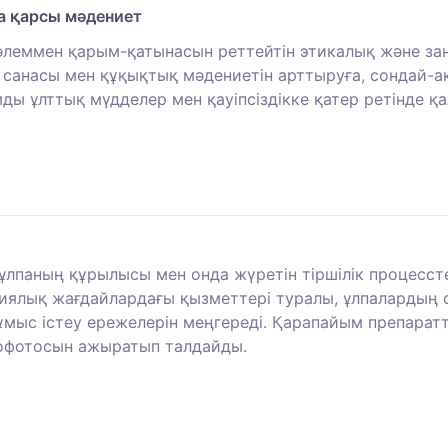
а қарсы мәдениет
әлеммен қарым-қатынасын реттейтін этикалық және заң
санасы мен құқықтық мәдениетін арттыруға, сондай-а
ды ұлттық мүдделер мен қауіпсіздікке қатер ретінде қ
ұлпаның құрылысы мен онда жүретiн тiршiлiк процесстер
иялық жағдайлардағы қызметтерi туралы, ұлпалардың
ұмыс істеу ережелерін меңгереді. Қарапайым препарат
офотосын ажыратып талдайды.