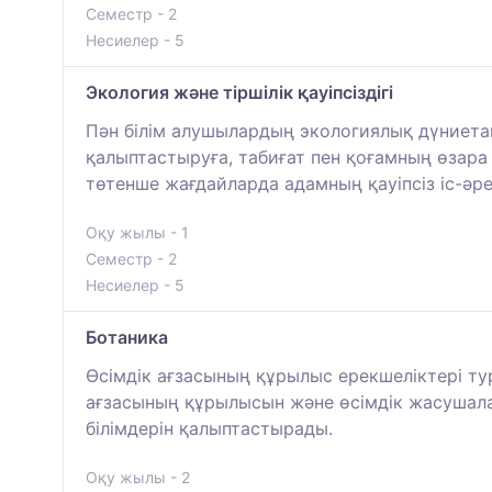
Семестр - 2
Несиелер - 5
Экология және тіршілік қауіпсіздігі
Пән білім алушылардың экологиялық дүниетаным
қалыптастыруға, табиғат пен қоғамның өзара ә
төтенше жағдайларда адамның қауіпсіз іс-әре
Оқу жылы - 1
Семестр - 2
Несиелер - 5
Ботаника
Өсімдік ағзасының құрылыс ерекшеліктері тура
ағзасының құрылысын және өсімдік жасушала
білімдерін қалыптастырады.
Оқу жылы - 2