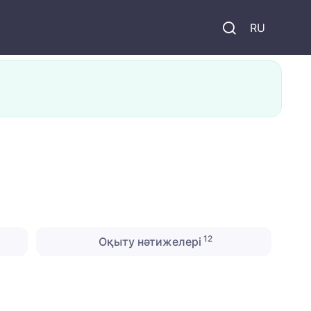
и
RU
12
Оқыту нәтижелері