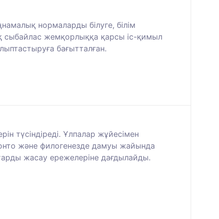
намалық нормаларды білуге, білім
қ сыбайлас жемқорлыққа қарсы іс-қимыл
алыптастыруға бағытталған.
iн түсіндіреді. Ұлпалар жұйесiмен
 онто және филогенезде дамуы жайында
тарды жасау ережелеріне дағдылайды.