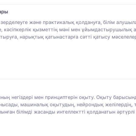
лары
қ зерделеуге және практикалық қолдануға, білім алуш
 кәсіпкерлік қызметтің мәні мен ұйымдастырушылық а
тыруға, нарықтық қатынастарға сәтті қатысу мәселелер
ың негіздері мен принциптерін оқыту. Оқыту барысын
нысады, машиналық оқытудың, нейрондық желілердің, т
 алынған білімді жасанды интеллектті қолданатын әртү