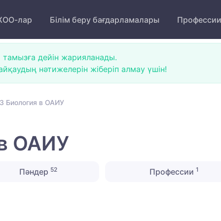
ОО-лар
Білім беру бағдарламалары
Професси
 тамызға дейін жарияланады.
йқаудың нәтижелерін жіберіп алмау үшін!
3 Биология в ОАИУ
 в ОАИУ
52
1
Пәндер
Профессии