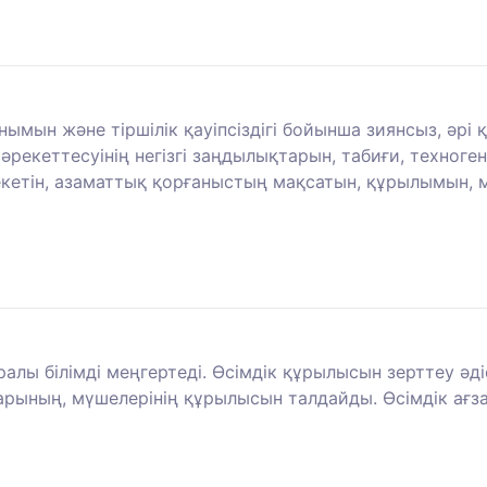
ын және тіршілік қауіпсіздігі бойынша зиянсыз, әрі қауі
рекеттесуінің негізгі заңдылықтарын, табиғи, техноген
кетін, азаматтық қорғаныстың мақсатын, құрылымын, мі
лы білімді меңгертеді. Өсімдік құрылысын зерттеу әдіс
рының, мүшелерінің құрылысын талдайды. Өсімдік ағза