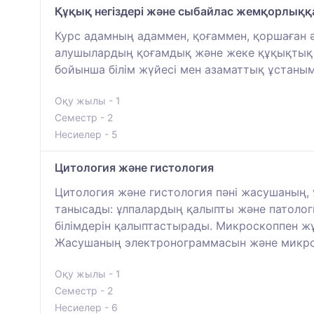
Құқық негіздері және сыбайлас жемқорлыққ
Курс адамның адаммен, қоғаммен, қоршаған 
алушылардың қоғамдық және жеке құқықтық 
бойынша білім жүйесі мен азаматтық ұстаным
Оқу жылы - 1
Семестр - 2
Несиелер - 5
Цитология және гистология
Цитология және гистология пәні жасушаның, 
танысады: ұлпалардың қалыпты және патолог
білімдерін қалыптастырады. Микроскоппен ж
Жасушаның электронограммасын және микр
Оқу жылы - 1
Семестр - 2
Несиелер - 6