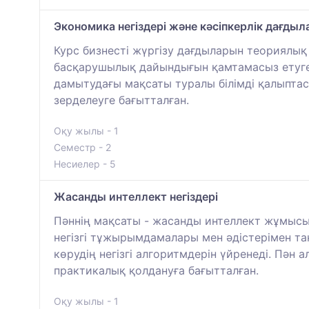
Экономика негіздері және кәсіпкерлік дағды
Курс бизнесті жүргізу дағдыларын теориялы
басқарушылық дайындығын қамтамасыз етуге,
дамытудағы мақсаты туралы білімді қалыптас
зерделеуге бағытталған.
Оқу жылы - 1
Семестр - 2
Несиелер - 5
Жасанды интеллект негіздері
Пәннің мақсаты - жасанды интеллект жұмысын
негізгі тұжырымдамалары мен әдістерімен та
көрудің негізгі алгоритмдерін үйренеді. Пән
практикалық қолдануға бағытталған.
Оқу жылы - 1