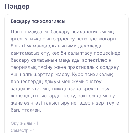
Пәндер
Басқару психологиясы
Пәннің мақсаты: басқару психологиясының
іргелі ұғымдарын зерделеу негізінде жоғары
білікті мамандарды ғылыми даярлауды
қамтамасыз ету, кәсіби қалыптасу процесінде
басқару саласының маңызды аспектілерін
теориялық түсіну және практикалық қолдану
үшін алғышарттар жасау. Курс психикалық
процестердің дамуы мен жұмыс істеу
заңдылықтарын, тиімді өзара әрекеттесу
және қақтығыстарды жеңу, өзін-өзі дамыту
және өзін-өзі таныстыру негіздерін зерттеуге
бағытталған.
Оқу жылы - 1
Семестр - 1