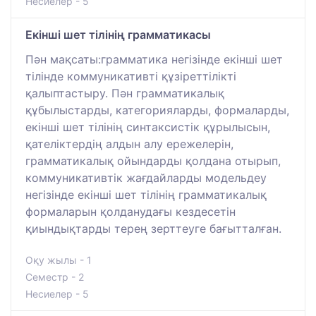
Несиелер - 5
Екінші шет тілінің грамматикасы
Пән мақсаты:грамматика негізінде екінші шет
тілінде коммуникативті құзіреттілікті
қалыптастыру. Пән грамматикалық
құбылыстарды, категорияларды, формаларды,
екінші шет тілінің синтаксистік құрылысын,
қателіктердің алдын алу ережелерін,
грамматикалық ойындарды қолдана отырып,
коммуникативтік жағдайларды модельдеу
негізінде екінші шет тілінің грамматикалық
формаларын қолданудағы кездесетін
қиындықтарды терең зерттеуге бағытталған.
Оқу жылы - 1
Семестр - 2
Несиелер - 5