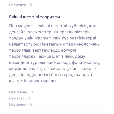
Несиелер - 5
Екінші шет тілі теориясы
Пән мақсаты: екінші шет тілі жүйесінің көп
деңгейлі элементтерінің ерекшеліктерін
талдау үшін жалпы тілдік құзіреттіліктерді
қалыптастыру. Пән ғылыми терминологияны,
теориялық зерттеулерді, әртүрлі
теорияларды, екінші шет тілінің даму
кезеңдері туралы ережелерді, фонетикалық,
морфологиялық, лексикалық, синтаксистік
деңгейлердің негізгі бөліктерін, олардың
қызметін қарастырады.
Оқу жылы - 1
Семестр - 1
Несиелер - 5