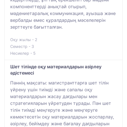
компоненттерді анықтай отырып,
мәдениетаралық коммуникация, ауызша және
вербалды емес құралдардың мәселелерін
зерттеуге бағытталған.
Оқу жылы - 2
Семестр - 3
Несиелер - 5
Шет тілінде оқу материалдарын әзірлеу
әдістемесі
Пәннің мақсаты: магистранттарға шет тілін
үйрену үшін тиімді және сапалы оқу
материалдарын жасау дағдылары мен
стратегияларын үйретуден тұрады. Пән шет
тілін тиімді меңгеруге және меңгеруге
көмектесетін оқу материалдарын жоспарлау,
әзірлеу, бейімдеу және бағалау дағдыларын