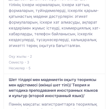
тілінің іскери нормаларын, іскери хаттың
формаларын, түйіндемелерді, іскерлік қарым-
қатынастың мәдени дәстүрлерін: этикет
формулаларын, іскери хат алмасуды, ақпарат
көздерімен жұмыс істеуді, коммерциялық хат-
хабарларды, телефон байланысын, іскерлік
кездесулерді, тұсаукесерлерді, халықаралық
этикетті терең оқытуға бағытталған.
Оқу жылы - 2
Семестр - 3
Несиелер - 5
Шет тілдері мен мәдениетін оқыту теориясы
мен әдістемесі (екінші шет тілі)/ Теория и
методика преподавания иностранных языков
и культур (второй иностранный язык)/
Пәннің мақсаты: магистранттарға теориялық