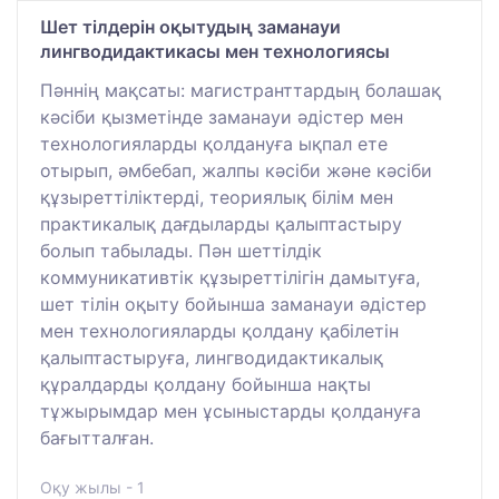
Шет тілдерін оқытудың заманауи
лингводидактикасы мен технологиясы
Пәннің мақсаты: магистранттардың болашақ
кәсіби қызметінде заманауи әдістер мен
технологияларды қолдануға ықпал ете
отырып, әмбебап, жалпы кәсіби және кәсіби
құзыреттіліктерді, теориялық білім мен
практикалық дағдыларды қалыптастыру
болып табылады. Пән шеттілдік
коммуникативтік құзыреттілігін дамытуға,
шет тілін оқыту бойынша заманауи әдістер
мен технологияларды қолдану қабілетін
қалыптастыруға, лингводидактикалық
құралдарды қолдану бойынша нақты
тұжырымдар мен ұсыныстарды қолдануға
бағытталған.
Оқу жылы - 1