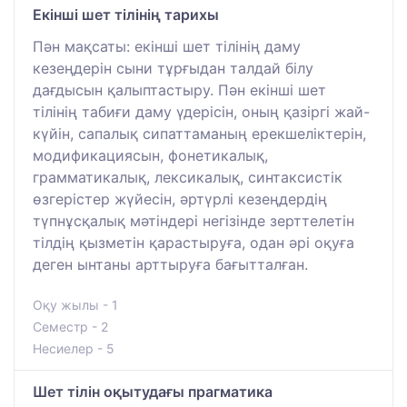
Екінші шет тілінің тарихы
Пән мақсаты: екінші шет тілінің даму
кезеңдерін сыни тұрғыдан талдай білу
дағдысын қалыптастыру. Пән екінші шет
тілінің табиғи даму үдерісін, оның қазіргі жай-
күйін, сапалық сипаттаманың ерекшеліктерін,
модификациясын, фонетикалық,
грамматикалық, лексикалық, синтаксистік
өзгерістер жүйесін, әртүрлі кезеңдердің
түпнұсқалық мәтіндері негізінде зерттелетін
тілдің қызметін қарастыруға, одан әрі оқуға
деген ынтаны арттыруға бағытталған.
Оқу жылы - 1
Семестр - 2
Несиелер - 5
Шет тілін оқытудағы прагматика