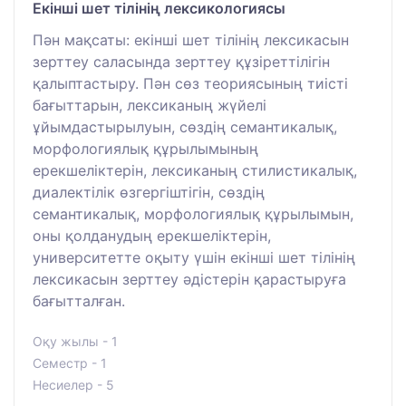
Екінші шет тілінің лексикологиясы
Пән мақсаты: екінші шет тілінің лексикасын
зерттеу саласында зерттеу құзіреттілігін
қалыптастыру. Пән сөз теориясының тиісті
бағыттарын, лексиканың жүйелі
ұйымдастырылуын, сөздің семантикалық,
морфологиялық құрылымының
ерекшеліктерін, лексиканың стилистикалық,
диалектілік өзгергіштігін, сөздің
семантикалық, морфологиялық құрылымын,
оны қолданудың ерекшеліктерін,
университетте оқыту үшін екінші шет тілінің
лексикасын зерттеу әдістерін қарастыруға
бағытталған.
Оқу жылы - 1
Семестр - 1
Несиелер - 5