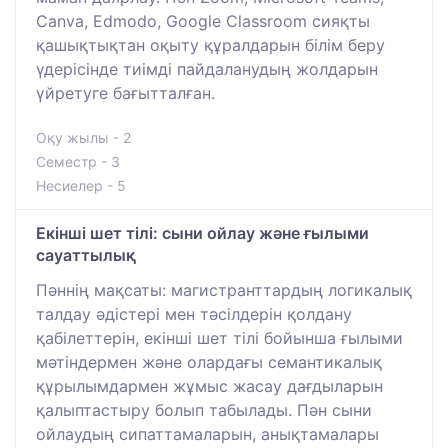
Canva, Edmodo, Google Classroom сияқты
қашықтықтан оқыту құралдарын білім беру
үдерісінде тиімді пайдаланудың жолдарын
үйретуге бағытталған.
Оқу жылы - 2
Семестр - 3
Несиелер - 5
Екінші шет тілі: cыни ойлау және ғылыми
сауаттылық
Пәннің мақсаты: магистранттардың логикалық
талдау әдістері мен тәсілдерін қолдану
қабілеттерін, екінші шет тілі бойынша ғылыми
мәтіндермен және олардағы семантикалық
құрылымдармен жұмыс жасау дағдыларын
қалыптастыру болып табылады. Пән сыни
ойлаудың сипаттамаларын, анықтамалары