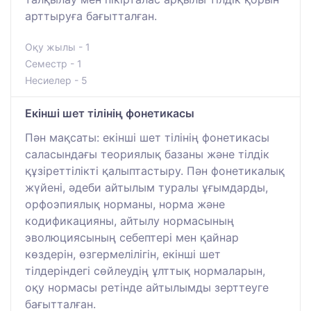
арттыруға бағытталған.
Оқу жылы - 1
Семестр - 1
Несиелер - 5
Екінші шет тілінің фонетикасы
Пән мақсаты: екінші шет тілінің фонетикасы
саласындағы теориялық базаны және тілдік
құзіреттілікті қалыптастыру. Пән фонетикалық
жүйені, әдеби айтылым туралы ұғымдарды,
орфоэпиялық норманы, норма және
кодификацияны, айтылу нормасының
эволюциясының себептері мен қайнар
көздерін, өзгермелілігін, екінші шет
тілдеріндегі сөйлеудің ұлттық нормаларын,
оқу нормасы ретінде айтылымды зерттеуге
бағытталған.