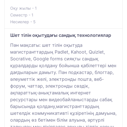
Оқу жылы - 1
Семестр - 1
Несиелер - 5
Шет тілін оқытудағы сандық технологиялар
Пән мақсаты: шет тілін оқытуда
магистранттардың Padlet, Kahoot, Quizlet,
Socrative, Google forms сияқты сандық
құралдарды қолдану бойынша қабілеттері мен
дағдыларын дамыту. Пән подкастар, блогтар,
әлеуметтік желі, электронды пошта, веб-
форум, чаттар, электронды сөздік,
ақпараттық-анықтамалық интернет
ресурстары мен видеобайланыстарды сабақ
барысында қолдану,магистранттардың
шетелдік коммуникативті құзіретінің дамуына,
олардың өз бетімен білім алуына, әртүрлі
талқылау мен пікірталас арқылы тілдік қорын