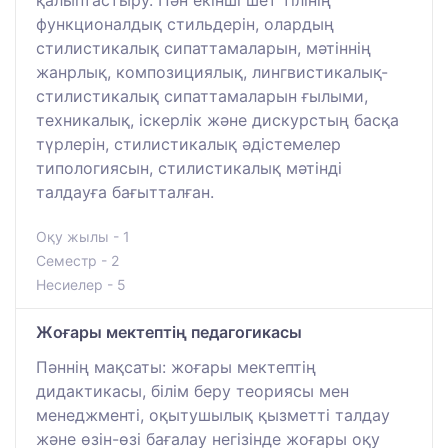
қалыптастыру. Пән екінші шет тілінің
функционалдық стильдерін, олардың
стилистикалық сипаттамаларын, мәтіннің
жанрлық, композициялық, лингвистикалық-
стилистикалық сипаттамаларын ғылыми,
техникалық, іскерлік және дискурстың басқа
түрлерін, стилистикалық әдістемелер
типологиясын, стилистикалық мәтінді
талдауға бағытталған.
Оқу жылы - 1
Семестр - 2
Несиелер - 5
Жоғары мектептің педагогикасы
Пәннің мақсаты: жоғары мектептің
дидактикасы, білім беру теориясы мен
менеджменті, оқытушылық қызметті талдау
және өзін-өзі бағалау негізінде жоғары оқу