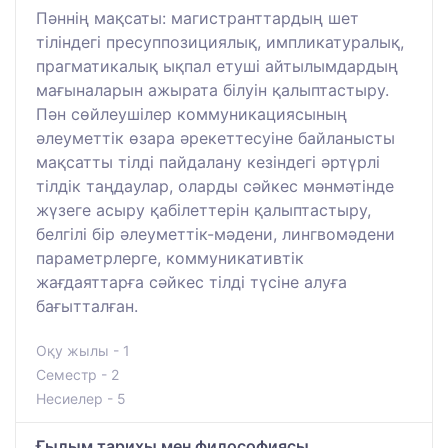
Пәннің мақсаты: магистранттардың шет
тіліндегі пресуппозициялық, импликатуралық,
прагматикалық ықпал етуші айтылымдардың
мағыналарын ажырата білуін қалыптастыру.
Пән сөйлеушілер коммуникациясының
әлеуметтік өзара әрекеттесуіне байланысты
мақсатты тілді пайдалану кезіндегі әртүрлі
тілдік таңдаулар, оларды сәйкес мәнмәтінде
жүзеге асыру қабілеттерін қалыптастыру,
белгілі бір әлеуметтік-мәдени, лингвомәдени
параметрлерге, коммуникативтік
жағдаяттарға сәйкес тілді түсіне алуға
бағытталған.
Оқу жылы - 1
Семестр - 2
Несиелер - 5
Ғылым тарихы мен философиясы