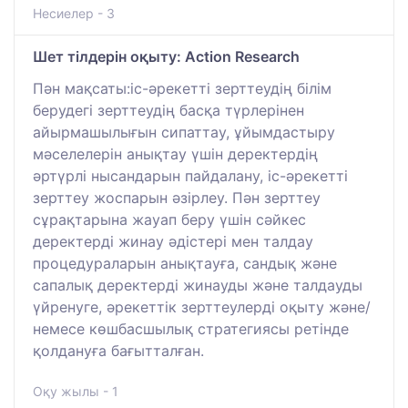
Несиелер - 3
Шет тілдерін оқыту: Action Research
Пән мақсаты:іс-әрекетті зерттеудің білім
берудегі зерттеудің басқа түрлерінен
айырмашылығын сипаттау, ұйымдастыру
мәселелерін анықтау үшін деректердің
әртүрлі нысандарын пайдалану, іс-әрекетті
зерттеу жоспарын әзірлеу. Пән зерттеу
сұрақтарына жауап беру үшін сәйкес
деректерді жинау әдістері мен талдау
процедураларын анықтауға, сандық және
сапалық деректерді жинауды және талдауды
үйренуге, әрекеттік зерттеулерді оқыту және/
немесе көшбасшылық стратегиясы ретінде
қолдануға бағытталған.
Оқу жылы - 1