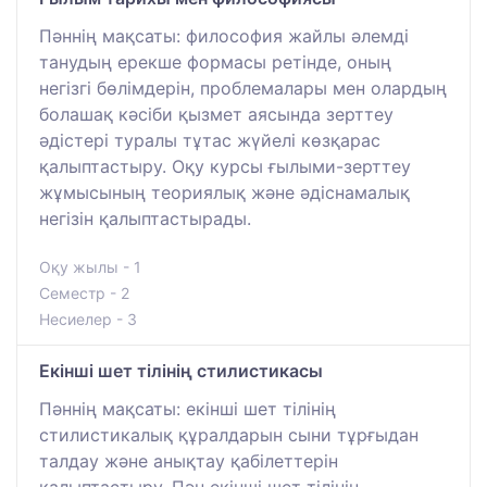
Пәннің мақсаты: философия жайлы әлемді
танудың ерекше формасы ретінде, оның
негізгі бөлімдерін, проблемалары мен олардың
болашақ кәсіби қызмет аясында зерттеу
әдістері туралы тұтас жүйелі көзқарас
қалыптастыру. Оқу курсы ғылыми-зерттеу
жұмысының теориялық және әдіснамалық
негізін қалыптастырады.
Оқу жылы - 1
Семестр - 2
Несиелер - 3
Екінші шет тілінің стилистикасы
Пәннің мақсаты: екінші шет тілінің
стилистикалық құралдарын сыни тұрғыдан
талдау және анықтау қабілеттерін