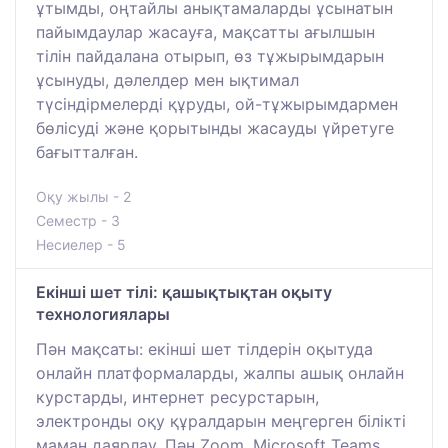
ұтымды, оңтайлы анықтамаларды ұсынатын
пайымдаулар жасауға, мақсатты ағылшын
тілін пайдалана отырып, өз тұжырымдарын
ұсынуды, дәлелдер мен ықтимал
түсіндірмелерді құруды, ой-тұжырымдармен
бөлісуді және қорытынды жасауды үйретуге
бағытталған.
Оқу жылы - 2
Семестр - 3
Несиелер - 5
Екінші шет тілі: қашықтықтан оқыту
технологиялары
Пән мақсаты: екінші шет тілдерін оқытуда
онлайн платформаларды, жалпы ашық онлайн
курстарды, интернет ресурстарын,
электронды оқу құралдарын меңгерген білікті
маман даярлау. Пән Zoom, Microsoft Teams,