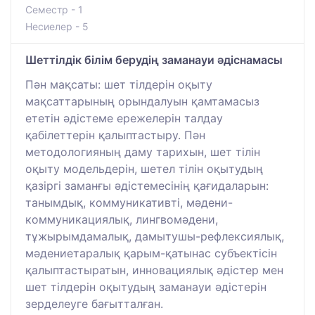
Семестр - 1
Несиелер - 5
Шеттілдік білім берудің заманауи әдіснамасы
Пән мақсаты: шет тілдерін оқыту
мақсаттарының орындалуын қамтамасыз
ететін әдістеме ережелерін талдау
қабілеттерін қалыптастыру. Пән
методологияның даму тарихын, шет тілін
оқыту модельдерін, шетел тілін оқытудың
қазіргі заманғы әдістемесінің қағидаларын:
танымдық, коммуникативті, мәдени-
коммуникациялық, лингвомәдени,
тұжырымдамалық, дамытушы-рефлексиялық,
мәдениетаралық қарым-қатынас субъектісін
қалыптастыратын, инновациялық әдістер мен
шет тілдерін оқытудың заманауи әдістерін
зерделеуге бағытталған.