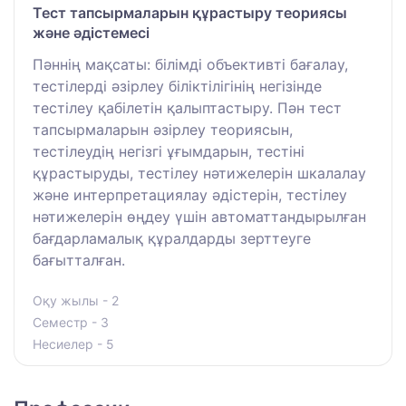
Тест тапсырмаларын құрастыру теориясы
және әдістемесі
Пәннің мақсаты: білімді объективті бағалау,
тестілерді әзірлеу біліктілігінің негізінде
тестілеу қабілетін қалыптастыру. Пән тест
тапсырмаларын әзірлеу теориясын,
тестілеудің негізгі ұғымдарын, тестіні
құрастыруды, тестілеу нәтижелерін шкалалау
және интерпретациялау әдістерін, тестілеу
нәтижелерін өңдеу үшін автоматтандырылған
бағдарламалық құралдарды зерттеуге
бағытталған.
Оқу жылы - 2
Семестр - 3
Несиелер - 5