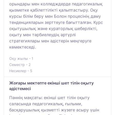
орындары мен колледждерде педагогикалық
қызметке қабілеттілікті қалыптастыру. Оқу
курсы білім беру мен Болон процесінің даму
тенденцияларын зерттеуге бағытталған. Курс
оқытушылық және кураторлық шеберлікті,
оқыту мен тәрбиелеудің әртүрлі
стратегиялары мен әдістерін меңгеруге
көмектеседі.
Оқу жылы - 1
Семестр - 2
Несиелер - 5
Жоғары мектепте екінші шет тілін оқыту
әдістемесі
Пәннің мақсаты: екінші шет тілін оқыту
саласында педагогикалық, ғылыми,
басқарушылық қызметті жүзеге асыру үшін