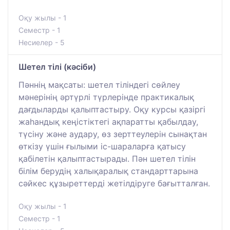
Оқу жылы - 1
Семестр - 1
Несиелер - 5
Шетел тілі (кәсіби)
Пәннің мақсаты: шетел тіліндегі сөйлеу
мәнерінің әртүрлі түрлерінде практикалық
дағдыларды қалыптастыру. Оқу курсы қазіргі
жаһандық кеңістіктегі ақпаратты қабылдау,
түсіну және аудару, өз зерттеулерін сынақтан
өткізу үшін ғылыми іс-шараларға қатысу
қабілетін қалыптастырады. Пән шетел тілін
білім берудің халықаралық стандарттарына
сәйкес құзыреттерді жетілдіруге бағытталған.
Оқу жылы - 1
Семестр - 1