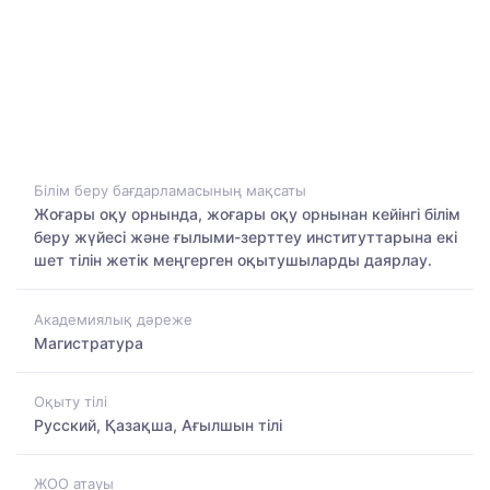
Білім беру бағдарламасының мақсаты
Жоғары оқу орнында, жоғары оқу орнынан кейінгі білім
беру жүйесі және ғылыми-зерттеу институттарына екі
шет тілін жетік меңгерген оқытушыларды даярлау.
Академиялық дәреже
Магистратура
Оқыту тілі
Русский, Қазақша, Ағылшын тілі
ЖОО атауы