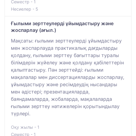
Семестр - 1
Несиелер - 5
Ғылыми зерттеулерді ұйымдастыру және
жоспарлау (ағыл.)
Мақсаты: ғылыми зерттеулерді ұйымдастыру
мен жоспарлауда практикалық дағдыларды
қолдану, ғылыми зерттеу бағыттары туралы
білімдерін жүйелеу және қолдану қабілеттерін
қалыптастыру. Пән зерттейді: ғылыми
мақалалар мен диссертацияларды жоспарлау,
ұйымдастыру және ресімдеудің нысандары
мен әдістері; презентацияларда,
баяндамаларда, жобаларда, мақалаларда
ғылыми зерттеу нәтижелерін қорытындылау
түрлері.
Оқу жылы - 1
Семестр - 1