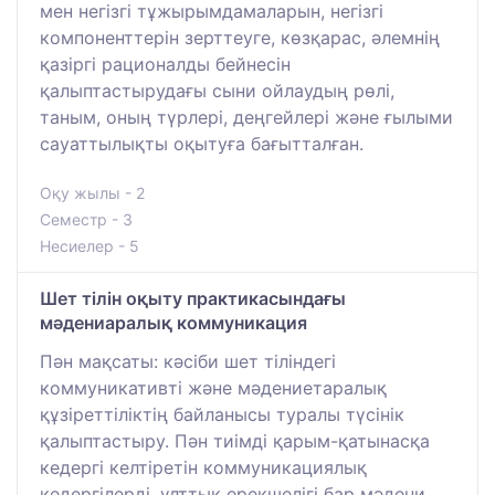
мен негізгі тұжырымдамаларын, негізгі
компоненттерін зерттеуге, көзқарас, әлемнің
қазіргі рационалды бейнесін
қалыптастырудағы сыни ойлаудың рөлі,
таным, оның түрлері, деңгейлері және ғылыми
сауаттылықты оқытуға бағытталған.
Оқу жылы - 2
Семестр - 3
Несиелер - 5
Шет тілін оқыту практикасындағы
мәдениаралық коммуникация
Пән мақсаты: кəсіби шет тіліндегі
коммуникативті жəне мəдениетаралық
құзіреттіліктің байланысы туралы түсінік
қалыптастыру. Пән тиімді қарым-қатынасқа
кедергі келтіретін коммуникациялық
кедергілерді, ұлттық ерекшелігі бар мәдени