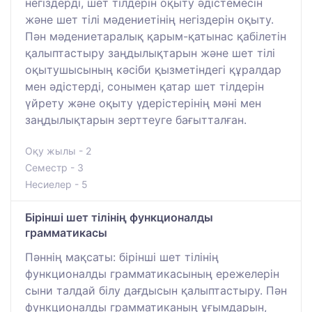
негіздерді, шет тілдерін оқыту әдістемесін
және шет тілі мәдениетінің негіздерін оқыту.
Пән мәдениетаралық қарым-қатынас қабілетін
қалыптастыру заңдылықтарын және шет тілі
оқытушысының кәсіби қызметіндегі құралдар
мен әдістерді, сонымен қатар шет тілдерін
үйрету және оқыту үдерістерінің мәні мен
заңдылықтарын зерттеуге бағытталған.
Оқу жылы - 2
Семестр - 3
Несиелер - 5
Бірінші шет тілінің функционалды
грамматикасы
Пәннің мақсаты: бірінші шет тілінің
функционалды грамматикасының ережелерін
сыни талдай білу дағдысын қалыптастыру. Пән
функционалды грамматиканың ұғымдарын,