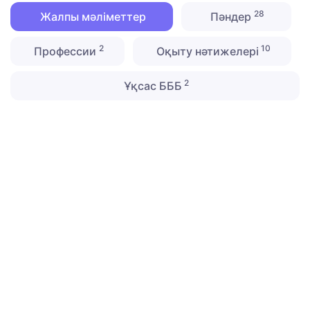
28
Жалпы мәліметтер
Пәндер
2
10
Профессии
Оқыту нәтижелері
2
Ұқсас БББ