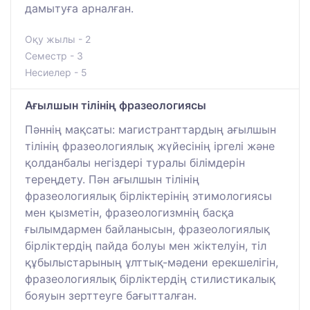
дамытуға арналған.
Оқу жылы - 2
Семестр - 3
Несиелер - 5
Ағылшын тілінің фразеологиясы
Пәннің мақсаты: магистранттардың ағылшын
тілінің фразеологиялық жүйесінің іргелі және
қолданбалы негіздері туралы білімдерін
тереңдету. Пән ағылшын тілінің
фразеологиялық бірліктерінің этимологиясы
мен қызметін, фразеологизмнің басқа
ғылымдармен байланысын, фразеологиялық
бірліктердің пайда болуы мен жіктелуін, тіл
құбылыстарының ұлттық-мәдени ерекшелігін,
фразеологиялық бірліктердің стилистикалық
бояуын зерттеуге бағытталған.