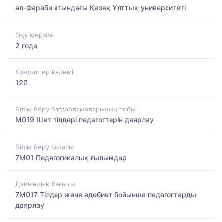
әл-Фараби атындағы Қазақ Ұлттық университеті
Оқу мерзімі
2 года
Кредиттер көлемі
120
Білім беру бағдарламаларының тобы
M019 Шет тілдері педагогтерін даярлау
Білім беру саласы
7M01 Педагогикалық ғылымдар
Дайындық бағыты
7M017 Тілдер және әдебиет бойынша педагогтарды
даярлау