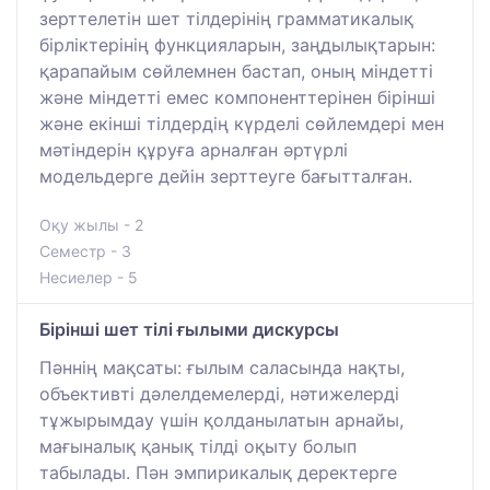
зерттелетін шет тілдерінің грамматикалық
бірліктерінің функцияларын, заңдылықтарын:
қарапайым сөйлемнен бастап, оның міндетті
және міндетті емес компоненттерінен бірінші
және екінші тілдердің күрделі сөйлемдері мен
мәтіндерін құруға арналған әртүрлі
модельдерге дейін зерттеуге бағытталған.
Оқу жылы - 2
Семестр - 3
Несиелер - 5
Бірінші шет тілі ғылыми дискурсы
Пәннің мақсаты: ғылым саласында нақты,
объективті дәлелдемелерді, нәтижелерді
тұжырымдау үшін қолданылатын арнайы,
мағыналық қанық тілді оқыту болып
табылады. Пән эмпирикалық деректерге