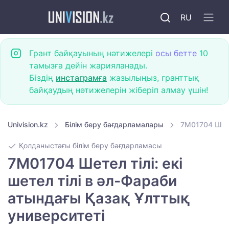
RU
Грант байқауының нәтижелері
осы бетте
10
тамызға дейін жарияланады.
Біздің
инстаграмға
жазылыңыз, гранттық
байқаудың нәтижелерін жіберіп алмау үшін!
Univision.kz
Білім беру бағдарламалары
7M01704 Шете
Қолданыстағы білім беру бағдарламасы
7M01704 Шетел тілі: екі
шетел тілі в әл-Фараби
атындағы Қазақ Ұлттық
университеті