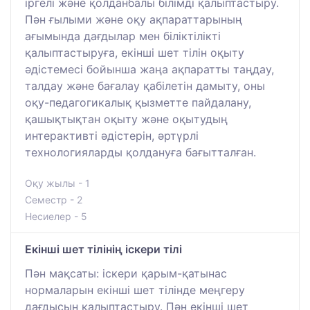
іргелі және қолданбалы білімді қалыптастыру.
Пән ғылыми және оқу ақпараттарының
ағымында дағдылар мен біліктілікті
қалыптастыруға, екінші шет тілін оқыту
әдістемесі бойынша жаңа ақпаратты таңдау,
талдау және бағалау қабілетін дамыту, оны
оқу-педагогикалық қызметте пайдалану,
қашықтықтан оқыту және оқытудың
интерактивті әдістерін, әртүрлі
технологияларды қолдануға бағытталған.
Оқу жылы - 1
Семестр - 2
Несиелер - 5
Екінші шет тілінің іскери тілі
Пән мақсаты: іскери қарым-қатынас
нормаларын екінші шет тілінде меңгеру
дағдысын қалыптастыру. Пән екінші шет