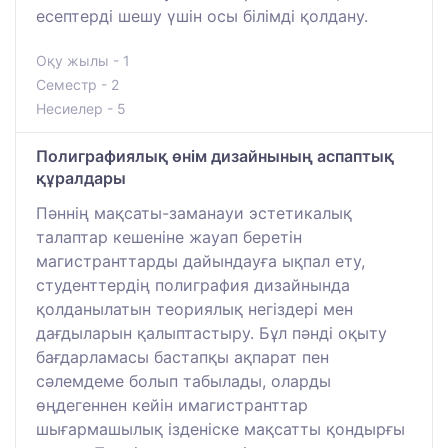
есептерді шешу үшін осы білімді қолдану.
Оқу жылы - 1
Семестр - 2
Несиелер - 5
Полиграфиялық өнім дизайнының аспаптық
құралдары
Пәннің мақсаты-заманауи эстетикалық
талаптар кешеніне жауап беретін
магистранттарды дайындауға ықпал ету,
студенттердің полиграфия дизайнында
қолданылатын теориялық негіздері мен
дағдыларын қалыптастыру. Бұл пәнді оқыту
бағдарламасы бастапқы ақпарат пен
сәлемдеме болып табылады, оларды
өңдегеннен кейін имагистранттар
шығармашылық ізденіске мақсатты қондырғы