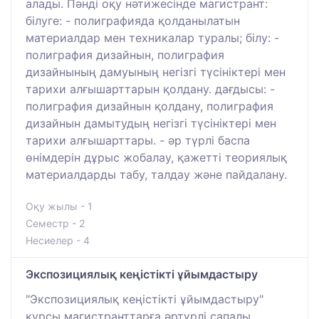
алады. Пәнді оқу нәтижесінде магистрант:
білуге: - полиграфияда қолданылатын
материалдар мен техникалар туралы; білу: -
полиграфия дизайнын, полиграфия
дизайнының дамуының негізгі түсініктері мен
тарихи алғышарттарын қолдану. дағдысы: -
полиграфия дизайнын қолдану, полиграфия
дизайнын дамытудың негізгі түсініктері мен
тарихи алғышарттары. - әр түрлі баспа
өнімдерін дұрыс жобалау, қажетті теориялық
материалдарды табу, талдау және пайдалану.
Оқу жылы - 1
Семестр - 2
Несиелер - 4
Экспозициялық кеңістікті ұйымдастыру
"Экспозициялық кеңістікті ұйымдастыру"
курсы магистранттарға әртүрлі сапалы