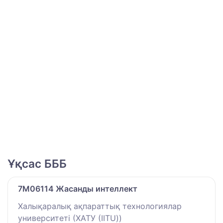
Ұқсас БББ
7M06114 Жасанды интеллект
Халықаралық ақпараттық технологиялар
университеті (ХАТУ (IITU))