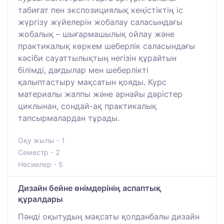
табиғат пен экспозициялық кеңістіктің іс
жүргізу жүйелерін жобалау саласындағы
жобалық – шығармашылық ойлау және
практикалық көркем шеберлік саласындағы
кәсіби сауаттылықтың негізін құрайтын
білімді, дағдылар мен шеберлікті
қалыптастыру мақсатын қояды. Курс
материалы жалпы және арнайы дәрістер
циклынан, сондай-ақ практикалық
тапсырмалардан тұрады.
Оқу жылы - 1
Семестр - 2
Несиелер - 5
Дизайн бейне өнімдерінің аспаптық
құралдары
Пәнді оқытудың мақсаты қолданбалы дизайн