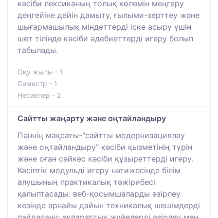
кәсіби лексиканың толық көлемін меңгеру
деңгейіне дейін дамыту, ғылыми-зерттеу және
шығармашылық міндеттерді іске асыру үшін
шет тілінде кәсіби әдебиеттерді игеру болып
табылады.
Оқу жылы - 1
Семестр - 1
Несиелер - 2
Сайтты жаңарту және оңтайландыру
Пәннің мақсаты-"сайтты модернизациялау
және оңтайландыру" кәсіби қызметінің түрін
және оған сәйкес кәсіби құзыреттерді игеру.
Кәсіптік модульді игеру нәтижесінде білім
алушының практикалық тәжірибесі
қалыптасады: веб-қосымшаларды әзірлеу
кезінде арнайы дайын техникалық шешімдерді
пайдалану; ақпараттық жүйелерді әзірлеу мен