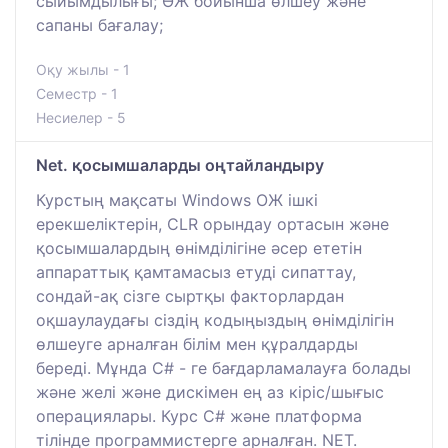
сыйымдылығы; ӨЖ бойынша өлшеу және
сапаны бағалау;
Оқу жылы - 1
Семестр - 1
Несиелер - 5
Net. қосымшаларды оңтайландыру
Курстың мақсаты Windows ОЖ ішкі
ерекшеліктерін, CLR орындау ортасын және
қосымшалардың өнімділігіне әсер ететін
аппараттық қамтамасыз етуді сипаттау,
сондай-ақ сізге сыртқы факторлардан
оқшаулаудағы сіздің кодыңыздың өнімділігін
өлшеуге арналған білім мен құралдарды
береді. Мұнда C# - ге бағдарламалауға болады
және желі және дискімен ең аз кіріс/шығыс
операциялары. Курс C# және платформа
тілінде программистерге арналған. NET.