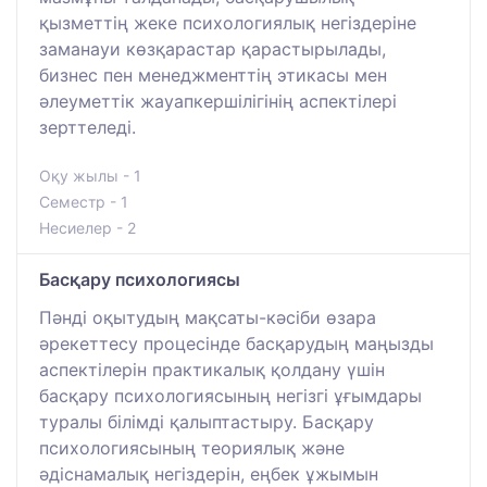
қызметтің жеке психологиялық негіздеріне
заманауи көзқарастар қарастырылады,
бизнес пен менеджменттің этикасы мен
әлеуметтік жауапкершілігінің аспектілері
зерттеледі.
Оқу жылы - 1
Семестр - 1
Несиелер - 2
Басқару психологиясы
Пәнді оқытудың мақсаты-кәсіби өзара
әрекеттесу процесінде басқарудың маңызды
аспектілерін практикалық қолдану үшін
басқару психологиясының негізгі ұғымдары
туралы білімді қалыптастыру. Басқару
психологиясының теориялық және
әдіснамалық негіздерін, еңбек ұжымын