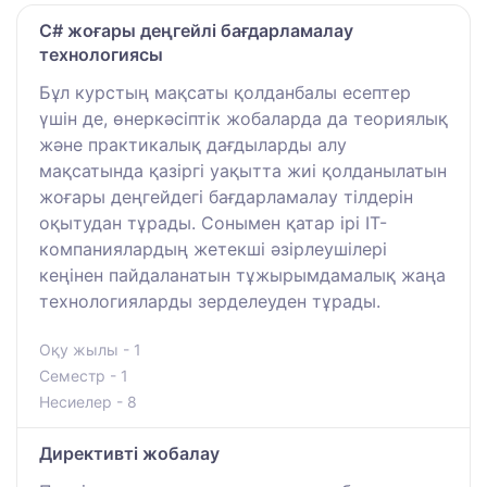
С# жоғары деңгейлі бағдарламалау
технологиясы
Бұл курстың мақсаты қолданбалы есептер
үшін де, өнеркәсіптік жобаларда да теориялық
және практикалық дағдыларды алу
мақсатында қазіргі уақытта жиі қолданылатын
жоғары деңгейдегі бағдарламалау тілдерін
оқытудан тұрады. Сонымен қатар ірі IT-
компаниялардың жетекші әзірлеушілері
кеңінен пайдаланатын тұжырымдамалық жаңа
технологияларды зерделеуден тұрады.
Оқу жылы - 1
Семестр - 1
Несиелер - 8
Директивті жобалау