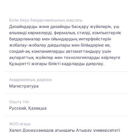
Білім беру бағдарламасының мақсаты
Дизайндарды және дизайнды басқару жүйелерін, үш
өлшемді көрмелерді, фирмалық стилді, компьютерлік
бағдарламалар мен ойындардың интерфейстерін
жобалау-жобалау дағдылары мен білімдеріне ие,
сондай-ақ компанияларды автоматтандыру үшін
ақпараттық жүйелер мен технологияларды әзірлеуге
Құзыретті жоғары білікті кадрларды даярлау.
Академиялық дәреже
Магистратура
Оқыту тілі
Русский, Қазақша
ЖОО атауы
Халел Досмұхамедов атындағы Атырау университеті