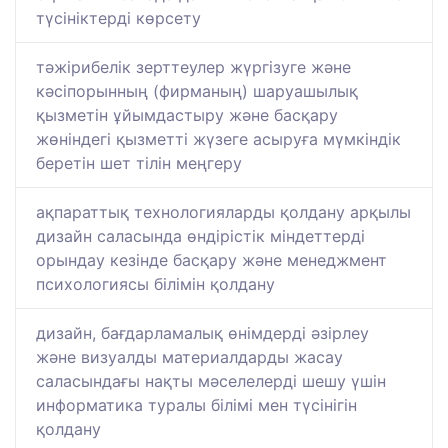
түсініктерді көрсету
тәжірибелік зерттеулер жүргізуге және
кәсіпорынның (фирманың) шаруашылық
қызметін ұйымдастыру және басқару
жөніндегі қызметті жүзеге асыруға мүмкіндік
беретін шет тілін меңгеру
ақпараттық технологияларды қолдану арқылы
дизайн саласында өндірістік міндеттерді
орындау кезінде басқару және менеджмент
психологиясы білімін қолдану
дизайн, бағдарламалық өнімдерді әзірлеу
және визуалды материалдарды жасау
саласындағы нақты мәселелерді шешу үшін
информатика туралы білімі мен түсінігін
қолдану