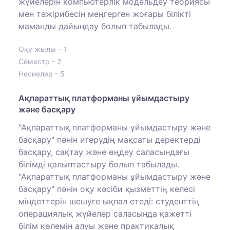
жүйелерін компьютерлік модельдеу теориясы
мен тәжірибесін меңгерген жоғары білікті
маманды дайындау болып табылады.
Оқу жылы - 1
Семестр - 2
Несиелер - 5
Ақпараттық платформаны ұйымдастыру
және басқару
"Ақпараттық платформаны ұйымдастыру және
басқару" пәнін игерудің мақсаты деректерді
басқару, сақтау және өңдеу саласындағы
білімді қалыптастыру болып табылады.
"Ақпараттық платформаны ұйымдастыру және
басқару" пәнін оқу кәсіби қызметтің келесі
міндеттерін шешуге ықпал етеді: студенттің
операциялық жүйелер саласында қажетті
білім көлемін алуы және практикалық