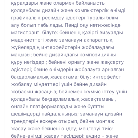
құралдары және олармен байланысты
қолданбалы дизайн және компьютерлік өнімді
графикалық ресімдеу әдістері туралы білім
алу болып табылады. Пәнді оқу нәтижесінде
магистрант: білуге: бейненің қазіргі визуалды
мәдениеттегі және заманауи ақпараттық
жүйелердің интерфейстерін жобалаудағы
маңызы; бейне дизайндағы композицияны
құру негіздері; бейнені орнату және жақсарту
әдістері; бейне өнімдерін жобалауға арналған
бағдарламалық жасақтама; білу: интерфейсті
жобалау міндеттері үшін бейне дизайн
жобасын жасаңыз; бейнемен жұмыс істеу үшін
қолданбалы бағдарламалық жасақтаманы,
онлайн платформаларды және бұлтты
шешімдерді пайдаланыңыз; заманауи дизайн
трендтерін ескере отырып, бейне монтаж
жасау және бейнені өңдеу; меңгеруі тиіс:
бейне-өнімді жасау тәсілдері; аудио - және