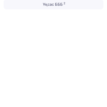
2
Ұқсас БББ