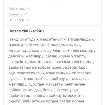
Оқу жылы - 1
Семестр - 1
Несиелер - 8
Шетел тілі (кәсіби)
Пәнді оқытудың мақсаты-білім алушылардың
ғылыми-зерттеу және шығармашылық
міндеттерді іске асыру үшін шет тілін меңгеру
деңгейін жетілдіру, сөздік қорын ұлғайту,
іскерлік қарым-қатынас, ғылыми-техникалық
әдебиеттерге реферат және реферат беру,
оқу-педагогикалық және ғылыми салаларда
ауызша және жазбаша сөйлеу дағдыларын
жетілдіру. Курстың мақсатты белгілеуіне
сәйкес мамандық бойынша түпнұсқа
әдебиеттер негізінде сөйлеу іс-әрекетін
оқыту, білім алушылардың сөздік қорын