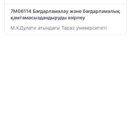
7M06114 Бағдарламалау және бағдарламалық
қамтамасыздандыруды әзірлеу
М.Х.Дулати атындағы Тараз университеті