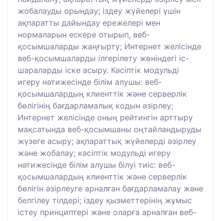
жобалауды орындау; іздеу жүйелері үшін
ақпаратты дайындау ережелері мен
нормаларын ескере отырып, веб-
қосымшаларды жаңғырту; Интернет желісінде
веб-қосымшаларды ілгерілету жөніндегі іс-
шараларды іске асыру. Кәсіптік модульді
игеру нәтижесінде білім алушы: веб-
қосымшалардың клиенттік және серверлік
бөлігінің бағдарламалық кодын әзірлеу;
Интернет желісінде оның рейтингін арттыру
мақсатында веб-қосымшаны оңтайландыруды
жүзеге асыру; ақпараттық жүйелерді әзірлеу
және жобалау; кәсіптік модульді игеру
нәтижесінде білім алушы білуі тиіс: веб-
қосымшалардың клиенттік және серверлік
бөлігін әзірлеуге арналған бағдарламалау және
белгілеу тілдері; іздеу қызметтерінің жұмыс
істеу принциптері және оларға арналған веб-