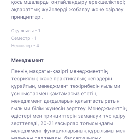
қосымшаларды оңтайландыру ерекшеліктері;
ақпараттық жүйелерді жобалау және әзірлеу
принциптері.
Оқу жылы - 1
Семестр - 1
Несиелер - 4
Менеджмент
Пәннің мақсаты-қазіргі менеджменттің
теориялық және практикалық негіздерін
құрайтын, менеджмент тәжірибесін ғылыми
ұсыныстармен қамтамасыз ететін,
менеджмент дағдыларын қалыптастыратын
ғылыми білім жүйесін зерттеу. Менеджменттің
әдістері мен принциптерін заманауи түсіндіру
зерттеледі, 20-21 ғасырлар тоғысындағы
менеджмент функцияларының құрылымы мен
мазмұны талданады, басқарушылық