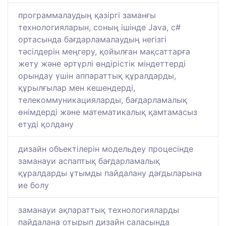
программалаудың қазіргі заманғы
технологияларын, соның ішінде Java, с#
ортасында бағдарламалаудың негізгі
тәсілдерін меңгеру, қойылған мақсаттарға
жету және әртүрлі өндірістік міндеттерді
орындау үшін аппараттық құралдарды,
құрылғылар мен кешендерді,
телекоммуникацияларды, бағдарламалық
өнімдерді және математикалық қамтамасыз
етуді қолдану
дизайн объектілерін модельдеу процесінде
заманауи аспаптық бағдарламалық
құралдарды ұтымды пайдалану дағдыларына
ие болу
заманауи ақпараттық технологияларды
пайдалана отырып дизайн саласында