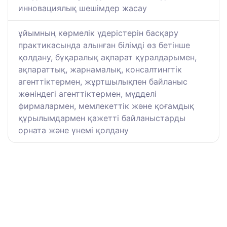
инновациялық шешімдер жасау
ұйымның көрмелік үдерістерін басқару
практикасында алынған білімді өз бетінше
қолдану, бұқаралық ақпарат құралдарымен,
ақпараттық, жарнамалық, консалтингтік
агенттіктермен, жұртшылықпен байланыс
жөніндегі агенттіктермен, мүдделі
фирмалармен, мемлекеттік және қоғамдық
құрылымдармен қажетті байланыстарды
орната және үнемі қолдану