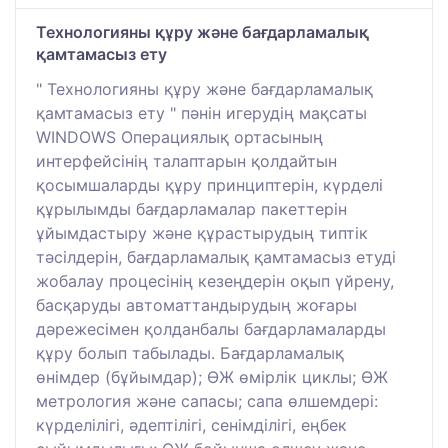
Технологияны құру және бағдарламалық
қамтамасыз ету
" Технологияны құру және бағдарламалық
қамтамасыз ету " пәнін игерудің мақсаты
WINDOWS Операциялық ортасының
интерфейсінің талаптарын қолдайтын
қосымшаларды құру принциптерін, күрделі
құрылымды бағдарламалар пакеттерін
ұйымдастыру және құрастырудың типтік
тәсілдерін, бағдарламалық қамтамасыз етуді
жобалау процесінің кезеңдерін оқып үйрену,
басқаруды автоматтандырудың жоғары
дәрежесімен қолданбалы бағдарламаларды
құру болып табылады. Бағдарламалық
өнімдер (бұйымдар); ӨЖ өмірлік циклы; ӨЖ
метрология және сапасы; сапа өлшемдері:
күрделілігі, әдептілігі, сенімділігі, еңбек