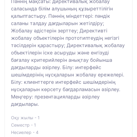
Пәннің мақсаты: директивалық жобалау
саласында білім алушының құзыреттілігін
қалыптастыру. Пәннің міндеттері: пәндік
саланы талдау дағдыларын жетілдіру;
Жобалау әдістерін зерттеу; Директивті
жобалау объектілерін прототиптеудің негізгі
тәсілдерін қарастыру; Директивалық жобалау
объектілерін іске асыруды және енгізуді
бағалау критерийлерін анықтау бойынша
дағдыларды әзірлеу. Білу: интерфейс
шешімдерінің нұсқаларын жобалау ережелері.
Білу: клиенттерге интерфейс шешімдерінің
нұсқаларын көрсету бағдарламасын әзірлеу.
Меңгеру: презентацияларды әзірлеу
дағдылары.
Оқу жылы - 1
Семестр - 1
Несиелер - 4