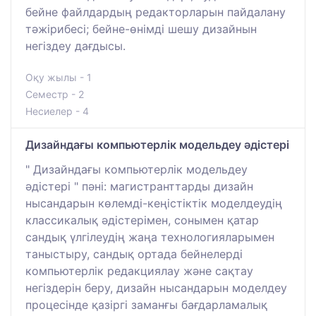
бейне файлдардың редакторларын пайдалану
тәжірибесі; бейне-өнімді шешу дизайнын
негіздеу дағдысы.
Оқу жылы - 1
Семестр - 2
Несиелер - 4
Дизайндағы компьютерлік модельдеу әдістері
" Дизайндағы компьютерлік модельдеу
әдістері " пәні: магистранттарды дизайн
нысандарын көлемді-кеңістіктік моделдеудің
классикалық әдістерімен, сонымен қатар
сандық үлгілеудің жаңа технологияларымен
таныстыру, сандық ортада бейнелерді
компьютерлік редакциялау және сақтау
негіздерін беру, дизайн нысандарын моделдеу
процесінде қазіргі заманғы бағдарламалық