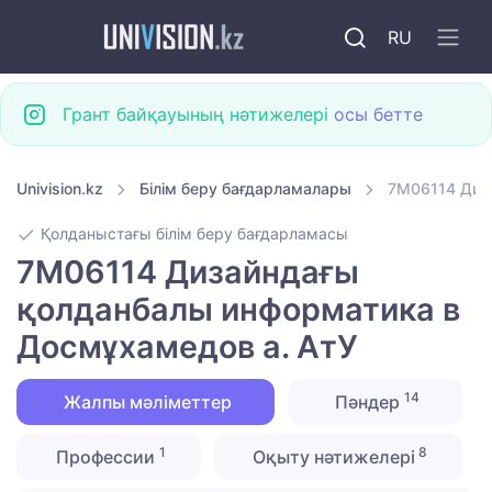
RU
Грант байқауының нәтижелері
осы бетте
Univision.kz
Білім беру бағдарламалары
7M06114 Диз
Қолданыстағы білім беру бағдарламасы
7M06114 Дизайндағы
қолданбалы информатика в
Досмұхамедов а. АтУ
14
Жалпы мәліметтер
Пәндер
1
8
Профессии
Оқыту нәтижелері