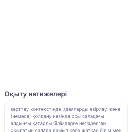
Оқыту нәтижелері
зерттеу контекстінде идеяларды әзірлеу және
(немесе) қолдану кезінде осы саладағы
алдыңғы қатарлы білімдерге негізделген
оқылатын салада дамып келе жатқан білім мен