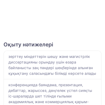
Оқыту нәтижелері
зерттеу міндеттерін шешу және магистрлік
диссертацияны орындау үшін өзара
байланысты заң пәндері шеңберінде алынған
құқықтану саласындағы білімді көрсете алады
конференцияда баяндама, презентация,
дебаттар, жарыссөз, дөңгелек үстел сияқты
іс-шараларда шет тілінде ғылыми
академиялық және коммерциялық қарым-