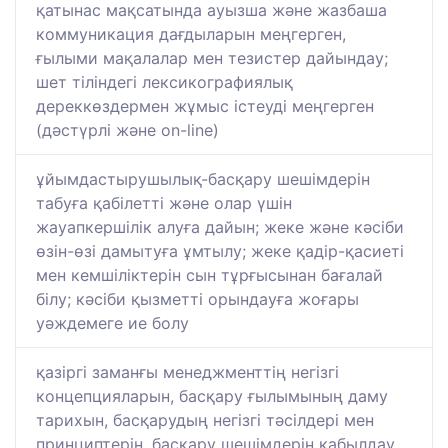
қатынас мақсатында ауызша және жазбаша
коммуникация дағдыларын меңгерген,
ғылыми мақалалар мен тезистер дайындау;
шет тіліндегі лексикографиялық
дереккөздермен жұмыс істеуді меңгерген
(дәстүрлі және on-line)
ұйымдастырушылық-басқару шешімдерін
табуға қабілетті және олар үшін
жауапкершілік алуға дайын; жеке және кәсіби
өзін-өзі дамытуға ұмтылу; жеке қадір-қасиеті
мен кемшіліктерін сын тұрғысынан бағалай
білу; кәсіби қызметті орындауға жоғары
уәждемеге ие болу
қазіргі заманғы менеджменттің негізгі
концепцияларын, басқару ғылымының даму
тарихын, басқарудың негізгі тәсілдері мен
принциптерін, басқару шешімдерін қабылдау