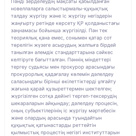
Пәнді зерделеудің мақсаты қабылданған
новеллаларға салыстырмалы-құқықтық
талдау жүргізу және іс жүргізу негіздерін
жаңғырту ретінде көрсету ҚР қолданыстағы
заңнамасы бойынша жүргізілді. Пән тек
теориялық қана емес, сонымен қатар сот
төрелігін жүзеге асырудың жалпыға бірдей
танылған әлемдік стандарттарына сәйкес
келтіруге бағытталған. Пәннің міндеттері
тергеу судьясы мен прокурор арасындағы
прокурорлық қадағалау көлемін дәлелдеу
саласындағы бірінші өкілеттіктерді ұлғайту
жағына қарай құзыреттермен шектелген;
жүргізілген сотқа дейінгі тергеп-тексерудің
шекараларын айқындау; дәлелдеу процесін,
оның субъектілерінің іс жүргізу мәртебесін
және олардың арасында туындайтын
құқықтық қатынастарды реттейтін
қылмыстық процестің негізгі институттарын