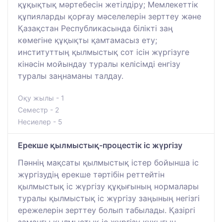
құқықтық мәртебесін жетілдіру; Мемлекеттік
құпияларды қорғау мәселелерін зерттеу және
Қазақстан Республикасында білікті заң
көмегіне құқықты қамтамасыз ету;
институттың қылмыстық сот ісін жүргізуге
кінәсін мойындау туралы келісімді енгізу
туралы заңнаманы талдау.
Оқу жылы - 1
Семестр - 2
Несиелер - 5
Ерекше қылмыстық-процестік іс жүргізу
Пәннің мақсаты қылмыстық істер бойынша іс
жүргізудің ерекше тәртібін реттейтін
қылмыстық іс жүргізу құқығының нормалары
туралы қылмыстық іс жүргізу заңының негізгі
ережелерін зерттеу болып табылады. Қазіргі