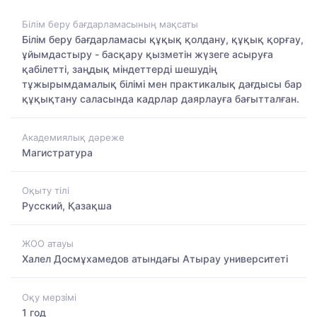
Білім беру бағдарламасының мақсаты
Білім беру бағдарламасы құқық қолдану, құқық қорғау,
ұйымдастыру - басқару қызметін жүзеге асыруға
қабілетті, заңдық міндеттерді шешудің
тұжырымдамалық білімі мен практикалық дағдысы бар
құқықтану саласында кадрлар даярлауға бағытталған.
Академиялық дәреже
Магистратура
Оқыту тілі
Русский, Қазақша
ЖОО атауы
Халел Досмұхамедов атындағы Атырау университеті
Оқу мерзімі
1 год