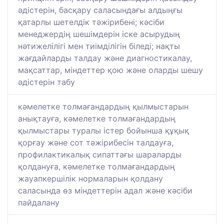
әдістерін, басқару саласындағы алдыңғы
қатарлы шетелдік тәжірибені; кәсіби
менеджердің шешімдерін іске асырудың
нәтижелілігі мен тиімділігін біледі; нақты
жағдайларды талдау және диагностикалау,
мақсаттар, міндеттер қою және оларды шешу
әдістерін табу
кәмелетке толмағандардың қылмыстарын
анықтауға, кәмелетке толмағандардың
қылмыстары туралы істер бойынша құқық
қорғау және сот тәжірибесін талдауға,
профилактикалық сипаттағы шараларды
қолдануға, кәмелетке толмағандардың
жауапкершілік нормаларын қолдану
саласында өз міндеттерін адал және кәсіби
пайдалану