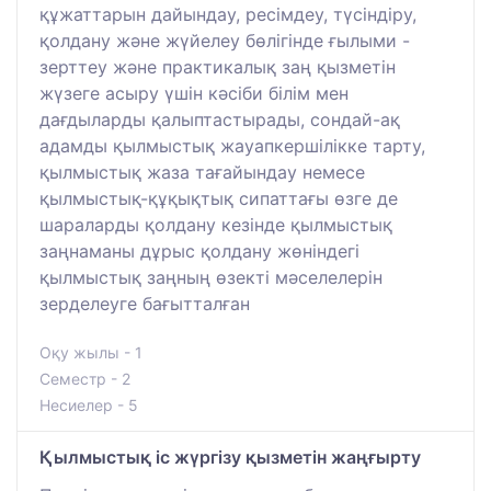
құжаттарын дайындау, ресімдеу, түсіндіру,
қолдану және жүйелеу бөлігінде ғылыми -
зерттеу және практикалық заң қызметін
жүзеге асыру үшін кәсіби білім мен
дағдыларды қалыптастырады, сондай-ақ
адамды қылмыстық жауапкершілікке тарту,
қылмыстық жаза тағайындау немесе
қылмыстық-құқықтық сипаттағы өзге де
шараларды қолдану кезінде қылмыстық
заңнаманы дұрыс қолдану жөніндегі
қылмыстық заңның өзекті мәселелерін
зерделеуге бағытталған
Оқу жылы - 1
Семестр - 2
Несиелер - 5
Қылмыстық іс жүргізу қызметін жаңғырту