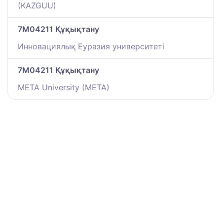
(KAZGUU)
7M04211 Құқықтану
Инновациялық Еуразия университеті
7M04211 Құқықтану
META University (META)