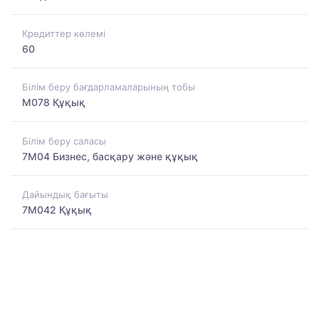
Кредиттер көлемі
60
Білім беру бағдарламаларының тобы
M078 Құқық
Білім беру саласы
7M04 Бизнес, басқару және құқық
Дайындық бағыты
7M042 Құқық