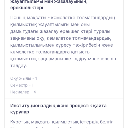
жауаптылығы мен жазалауының
ерекшеліктері
Пәннің мақсаты - кәмелетке толмағандардың
қылмыстық жауаптылығы мен оны
дамытудағы жазалау ерекшеліктері туралы
заңнаманы оқу, кәмелетке толмағандардың
қылмыстылығымен күресу тәжірибесін және
кәмелетке толмағандарға қатысты
қылмыстық заңнаманы жетілдіру мәселелерін
талдау.
Оқу жылы - 1
Семестр - 1
Несиелер - 4
Институционалдық және процестік қайта
құрулар
Курстың мақсаты қылмыстық істердің белгілі