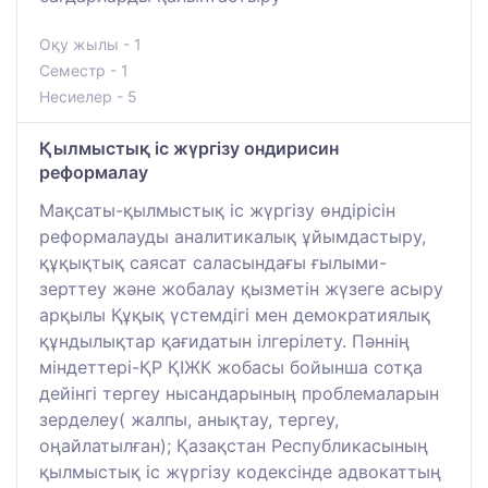
Оқу жылы - 1
Семестр - 1
Несиелер - 5
Қылмыстық іс жүргізу ондирисин
реформалау
Мақсаты-қылмыстық іс жүргізу өндірісін
реформалауды аналитикалық ұйымдастыру,
құқықтық саясат саласындағы ғылыми-
зерттеу және жобалау қызметін жүзеге асыру
арқылы Құқық үстемдігі мен демократиялық
құндылықтар қағидатын ілгерілету. Пәннің
міндеттері-ҚР ҚІЖК жобасы бойынша сотқа
дейінгі тергеу нысандарының проблемаларын
зерделеу( жалпы, анықтау, тергеу,
оңайлатылған); Қазақстан Республикасының
қылмыстық іс жүргізу кодексінде адвокаттың