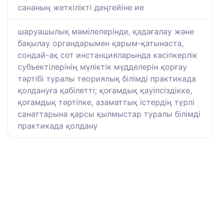
сананың жеткілікті деңгейіне ие
шаруашылық мәмілелерінде, қадағалау және
бақылау органдарымен қарым-қатынаста,
сондай-ақ сот инстанцияларында кәсіпкерлік
субъектілерінің мүліктік мүдделерін қорғау
тәртібі туралы теориялық білімді практикада
қолдануға қабілетті; қоғамдық қауіпсіздікке,
қоғамдық тәртіпке, азаматтық істердің түрлі
санаттарына қарсы қылмыстар туралы білімді
практикада қолдану