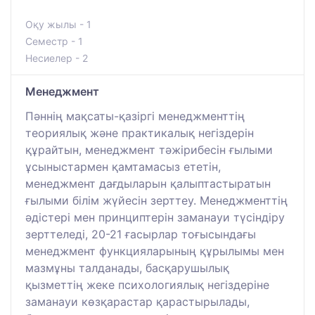
Оқу жылы - 1
Семестр - 1
Несиелер - 2
Менеджмент
Пәннің мақсаты-қазіргі менеджменттің
теориялық және практикалық негіздерін
құрайтын, менеджмент тәжірибесін ғылыми
ұсыныстармен қамтамасыз ететін,
менеджмент дағдыларын қалыптастыратын
ғылыми білім жүйесін зерттеу. Менеджменттің
әдістері мен принциптерін заманауи түсіндіру
зерттеледі, 20-21 ғасырлар тоғысындағы
менеджмент функцияларының құрылымы мен
мазмұны талданады, басқарушылық
қызметтің жеке психологиялық негіздеріне
заманауи көзқарастар қарастырылады,