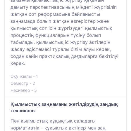
заманғы қылмыстық іс жүргізу құқығын
дамыту перспективасының міндеті жүргізіліп
жатқан сот реформасына байланысты
заңнамада болып жатқан өзгерістер және
қылмыстық сот ісін жүргізудегі қылмыстық
процестің функцияларын түсіну болып
табылады. қылмыстық іс жүргізу актілерін
жасау әдістемесі туралы білім алуы керек,
содан кейін практикалық дағдыларға бекітілуі
керек.
Оқу жылы - 1
Семестр - 2
Несиелер - 5
Қылмыстық заңнаманы жетілдірудің заңдық
техникасы
Пән қылмыстық-құқықтық саладағы
нормативтік - құқықтық актілер мен заң