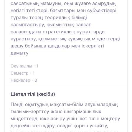
саясатының мазмұны, оны жүзеге асырудың
негізгі тетіктері, бағыттары мен субъектілері
туралы терең теориялық білімді
қалыптастыру, қылмыстық саясат
саласындағы стратегиялық құжаттарды
құрастыру, қылмыстық-құқықтық міндеттерді
шешу бойынша дағдылар мен іскерлікті
дамыту
Оқу жылы - 1
Семестр - 1
Несиелер - 8
Шетел тілі (кәсіби)
Пәнді оқытудың мақсаты-білім алушылардың
ғылыми-зерттеу және шығармашылық
міндеттерді іске асыру үшін шет тілін меңгеру
деңгейін жетілдіру, сөздік қорын ұлғайту,