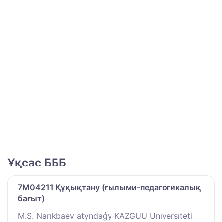
Ұқсас БББ
7M04211 Құқықтану (ғылыми-педагогикалық
бағыт)
M.S. Narıkbaev atyndaģy KAZGUU Unıversıteti