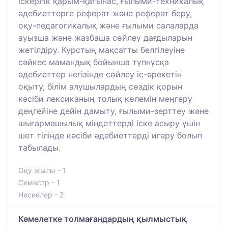
іскерлік қарым-қатынас, ғылыми-техникалық
әдебиеттерге реферат және реферат беру,
оқу-педагогикалық және ғылыми салаларда
ауызша және жазбаша сөйлеу дағдыларын
жетілдіру. Курстың мақсатты белгілеуіне
сәйкес мамандық бойынша түпнұсқа
әдебиеттер негізінде сөйлеу іс-әрекетін
оқыту, білім алушылардың сөздік қорын
кәсіби лексиканың толық көлемін меңгеру
деңгейіне дейін дамыту, ғылыми-зерттеу және
шығармашылық міндеттерді іске асыру үшін
шет тілінде кәсіби әдебиеттерді игеру болып
табылады.
Оқу жылы - 1
Семестр - 1
Несиелер - 2
Кәмелетке толмағандардың қылмыстық