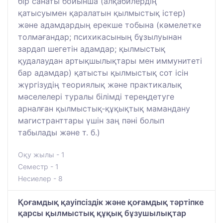
бір санаты бойынша (алқабилердің
қатысуымен қаралатын қылмыстық істер)
және адамдардың ерекше тобына (кәмелетке
толмағандар; психикасының бұзылуынан
зардап шегетін адамдар; қылмыстық
қудалаудан артықшылықтары мен иммунитеті
бар адамдар) қатысты қылмыстық сот ісін
жүргізудің теориялық және практикалық
мәселелері туралы білімді тереңдетуге
арналған қылмыстық-құқықтық мамандану
магистранттары үшін заң пәні болып
табылады және т. б.)
Оқу жылы - 1
Семестр - 1
Несиелер - 8
Қоғамдық қауіпсіздік және қоғамдық тәртіпке
қарсы қылмыстық құқық бұзушылықтар