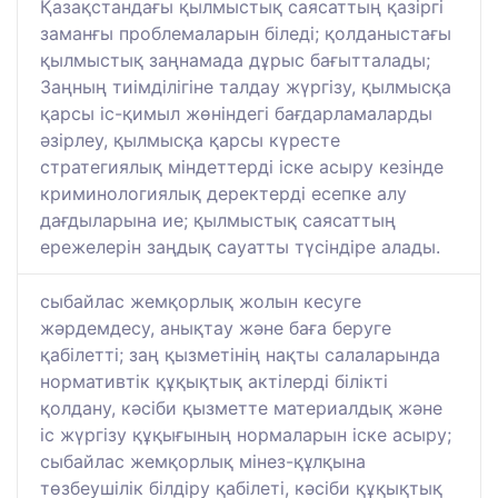
Қазақстандағы қылмыстық саясаттың қазіргі
заманғы проблемаларын біледі; қолданыстағы
қылмыстық заңнамада дұрыс бағытталады;
Заңның тиімділігіне талдау жүргізу, қылмысқа
қарсы іс-қимыл жөніндегі бағдарламаларды
әзірлеу, қылмысқа қарсы күресте
стратегиялық міндеттерді іске асыру кезінде
криминологиялық деректерді есепке алу
дағдыларына ие; қылмыстық саясаттың
ережелерін заңдық сауатты түсіндіре алады.
сыбайлас жемқорлық жолын кесуге
жәрдемдесу, анықтау және баға беруге
қабілетті; заң қызметінің нақты салаларында
нормативтік құқықтық актілерді білікті
қолдану, кәсіби қызметте материалдық және
іс жүргізу құқығының нормаларын іске асыру;
сыбайлас жемқорлық мінез-құлқына
төзбеушілік білдіру қабілеті, кәсіби құқықтық