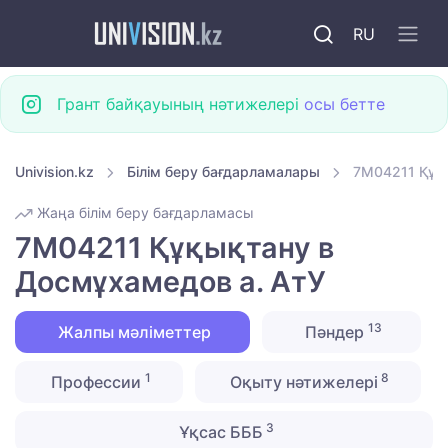
RU
Грант байқауының нәтижелері
осы бетте
Univision.kz
Білім беру бағдарламалары
7M04211 Құқ
Жаңа білім беру бағдарламасы
7M04211 Құқықтану в
Досмұхамедов а. АтУ
13
Жалпы мәліметтер
Пәндер
1
8
Профессии
Оқыту нәтижелері
3
Ұқсас БББ