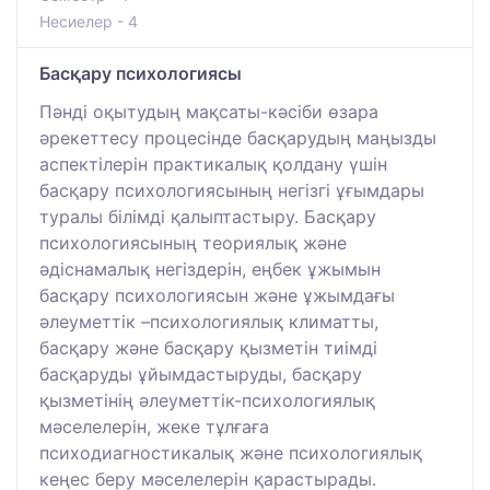
Несиелер - 4
Басқару психологиясы
Пәнді оқытудың мақсаты-кәсіби өзара
әрекеттесу процесінде басқарудың маңызды
аспектілерін практикалық қолдану үшін
басқару психологиясының негізгі ұғымдары
туралы білімді қалыптастыру. Басқару
психологиясының теориялық және
әдіснамалық негіздерін, еңбек ұжымын
басқару психологиясын және ұжымдағы
әлеуметтік –психологиялық климатты,
басқару және басқару қызметін тиімді
басқаруды ұйымдастыруды, басқару
қызметінің әлеуметтік-психологиялық
мәселелерін, жеке тұлғаға
психодиагностикалық және психологиялық
кеңес беру мәселелерін қарастырады.