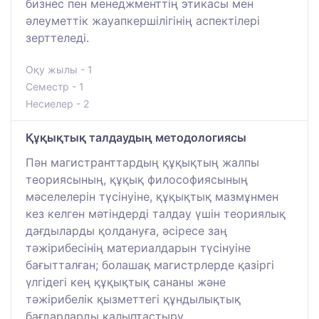
бизнес пен менеджменттің этикасы мен
әлеуметтік жауапкершілігінің аспектілері
зерттеледі.
Оқу жылы - 1
Семестр - 1
Несиелер - 2
Құқықтық талдаудың методологиясы
Пән магистранттардың құқықтың жалпы
теориясының, құқық философиясының
мәселелерін түсінуіне, құқықтық мазмұнмен
кез келген мәтіндерді талдау үшін теориялық
дағдыларды қолдануға, әсіресе заң
тәжірибесінің материалдарын түсінуіне
бағытталған; болашақ магистрлерде қазіргі
үлгідегі кең құқықтық сананы және
тәжірибелік қызметтегі құндылықтық
бағдарларды қалыптастыру