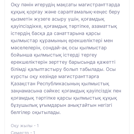
Оқу пәнін игерудің мақсаты магистранттарда
құқық қорғау және сараптамалық-кеңес беру
қызметін жүзеге асыру үшін, қоғамдық
қауіпсіздікке, қоғамдық тәртіпке, азаматтық
істердің басқа да санаттарына қарсы
қылмыстар құрамының ерекшеліктері мен
мәселелерін, сондай-ақ осы қылмыстар
бойынша қылмыстық істерді тергеу
ерекшеліктерін зерттеу барысында қажетті
білімді қалыптастыру болып табылады. Осы
курсты оқу кезінде магистранттарға
Қазақстан Республикасының қылмыстық
заңнамасына сәйкес қоғамдық қауіпсіздік пен
қоғамдық тәртіпке қарсы қылмыстық құқық
бұзушылық ұғымдарын анықтайтын негізгі
белгілер оқытылады.
Оқу жылы - 1
Семестр - 1