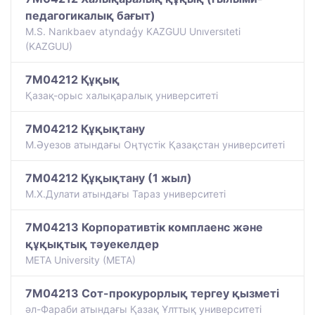
педагогикалық бағыт)
M.S. Narıkbaev atyndaģy KAZGUU Unıversıteti
(KAZGUU)
7M04212 Құқық
Қазақ-орыс халықаралық университеті
7M04212 Құқықтану
М.Әуезов атындағы Оңтүстік Қазақстан университеті
7M04212 Құқықтану (1 жыл)
М.Х.Дулати атындағы Тараз университеті
7M04213 Корпоративтік комплаенс және
құқықтық тәуекелдер
META University (META)
7M04213 Сот-прокурорлық тергеу қызметі
әл-Фараби атындағы Қазақ Ұлттық университеті