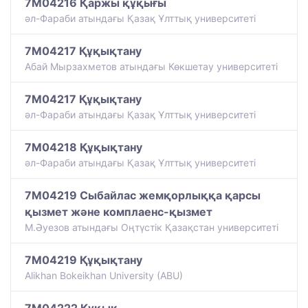
7M04216 Қаржы құқығы
әл-Фараби атындағы Қазақ Ұлттық университеті
7M04217 Құқықтану
Абай Мырзахметов атындағы Көкшетау университеті
7M04217 Құқықтану
әл-Фараби атындағы Қазақ Ұлттық университеті
7M04218 Құқықтану
әл-Фараби атындағы Қазақ Ұлттық университеті
7M04219 Сыбайлас жемқорлыққа қарсы
қызмет және комплаенс-қызмет
М.Әуезов атындағы Оңтүстік Қазақстан университеті
7M04219 Құқықтану
Alikhan Bokeikhan University (ABU)
7M04222 Құқық