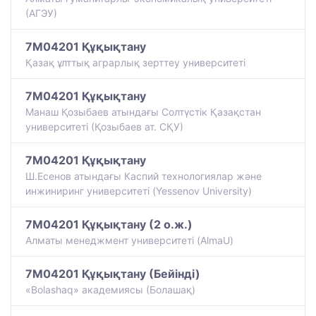
(АГЭУ)
7M04201 Құқықтану
Қазақ ұлттық аграрлық зерттеу университеті
7M04201 Құқықтану
Манаш Қозыбаев атындағы Солтүстік Қазақстан
университеті (Қозыбаев ат. СҚУ)
7M04201 Құқықтану
Ш.Есенов атындағы Каспий технологиялар және
инжиниринг университеті (Yessenov University)
7M04201 Құқықтану (2 о.ж.)
Алматы менеджмент университеті (AlmaU)
7M04201 Құқықтану (Бейінді)
«Bolashaq» академиясы (Болашақ)