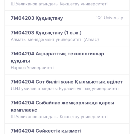
Ш.Уәлиханов атындағы Көкшетау университетi
7M04203 Құқықтану
"Q" University
7M04203 Құқықтану (1 о.ж.)
Алматы менеджмент университеті (AlmaU)
7M04204 Ақпараттық технологиялар
құқығы
Нархоз Университеті
7M04204 Сот билігі және Қылмыстық әділет
Л.Н.Гумилев атындағы Еуразия ұлттық университеті
7M04204 Сыбайлас жемқорлыққа қарсы
комплаенс
Ш.Уәлиханов атындағы Көкшетау университетi
7M04204 Сәйкестік қызметі