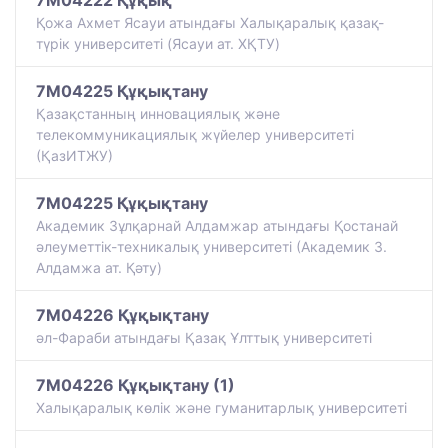
Қожа Ахмет Ясауи атындағы Халықаралық қазақ-
түрiк университетi (Ясауи ат. ХҚТУ)
7M04225 Құқықтану
Қазақстанның инновациялық және
телекоммуникациялық жүйелер университеті
(ҚазИТЖУ)
7M04225 Құқықтану
Академик Зұлқарнай Алдамжар атындағы Қостанай
әлеуметтік-техникалық университеті (Академик З.
Алдамжа ат. Қәту)
7M04226 Құқықтану
әл-Фараби атындағы Қазақ Ұлттық университеті
7M04226 Құқықтану (1)
Халықаралық көлік және гуманитарлық университеті