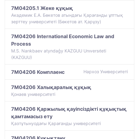
7M04205.1 Жеке құқық
Академик Е.А. Бөкетов атындағы Қарағанды ұлттық
зерттеу университеті (Бөкетов ат. Қарұзу)
7M04206 International Economic Law and
Process
M.S. Narıkbaev atyndaģy KAZGUU Unıversıteti
(KAZGUU)
7M04206 Комплаенс
Нархоз Университеті
7M04206 Халықаралық құқық
Қонаев университетi
7M04206 Қаржылық қауіпсіздікті құқықтық
қамтамасыз ету
Қазтұтынуодағы Қарағанды университеті
7M04206 Құқықтану