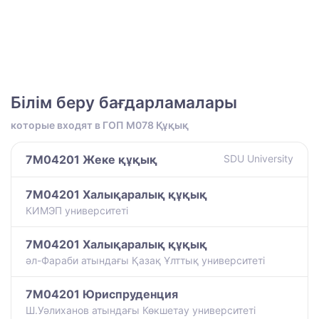
Білім беру бағдарламалары
которые входят в ГОП M078 Құқық
7M04201 Жеке құқық
SDU University
7M04201 Халықаралық құқық
КИМЭП университеті
7M04201 Халықаралық құқық
әл-Фараби атындағы Қазақ Ұлттық университеті
7M04201 Юриспруденция
Ш.Уәлиханов атындағы Көкшетау университетi