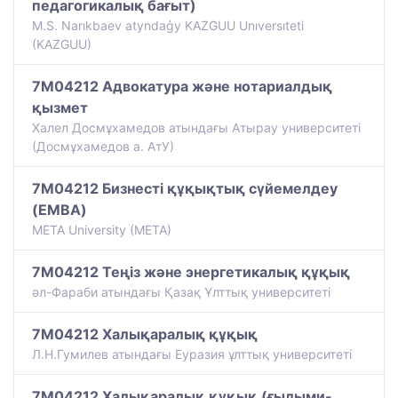
педагогикалық бағыт)
M.S. Narıkbaev atyndaģy KAZGUU Unıversıteti
(KAZGUU)
7M04212 Адвокатура және нотариалдық
қызмет
Халел Досмұхамедов атындағы Атырау университеті
(Досмұхамедов а. АтУ)
7M04212 Бизнесті құқықтық сүйемелдеу
(EMBA)
META University (META)
7M04212 Теңіз және энергетикалық құқық
әл-Фараби атындағы Қазақ Ұлттық университеті
7M04212 Халықаралық құқық
Л.Н.Гумилев атындағы Еуразия ұлттық университеті
7M04212 Халықаралық құқық (ғылыми-