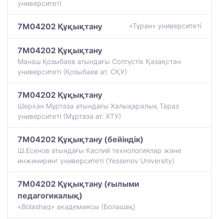
университеті
7M04202 Құқықтану
«Тұран» университеті
7M04202 Құқықтану
Манаш Қозыбаев атындағы Солтүстік Қазақстан
университеті (Қозыбаев ат. СҚУ)
7M04202 Құқықтану
Шерхан Мұртаза атындағы Халықаралық Тараз
университеті (Мұртаза ат. ХТУ)
7M04202 Құқықтану (бейіндік)
Ш.Есенов атындағы Каспий технологиялар және
инжиниринг университеті (Yessenov University)
7M04202 Құқықтану (ғылыми
педагогикалық)
«Bolashaq» академиясы (Болашақ)