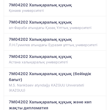
7M04202 Халықаралық құқық
Қонаев университетi
7M04202 Халықаралық құқық
әл-Фараби атындағы Қазақ Ұлттық университеті
7M04202 Халықаралық құқық
Л.Н.Гумилев атындағы Еуразия ұлттық университеті
7M04202 Халықаралық құқық
Астана халықаралық университеті
7M04202 Халықаралық құқық (бейіндік
бағыт)
M.S. Narıkbaev atyndaģy KAZGUU Unıversıteti
(KAZGUU)
7M04202 Халықаралық құқық және көп
жақты дипломатия