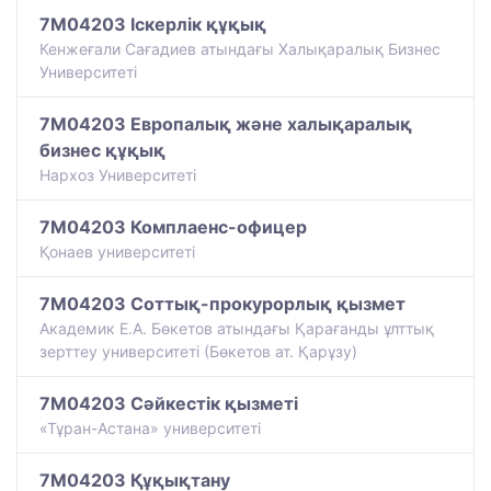
7M04203 Іскерлік құқық
Кенжеғали Сағадиев атындағы Халықаралық Бизнес
Университеті
7M04203 Европалық және халықаралық
бизнес құқық
Нархоз Университеті
7M04203 Комплаенс-офицер
Қонаев университетi
7M04203 Соттық-прокурорлық қызмет
Академик Е.А. Бөкетов атындағы Қарағанды ұлттық
зерттеу университеті (Бөкетов ат. Қарұзу)
7M04203 Сәйкестік қызметі
«Тұран-Астана» университеті
7M04203 Құқықтану