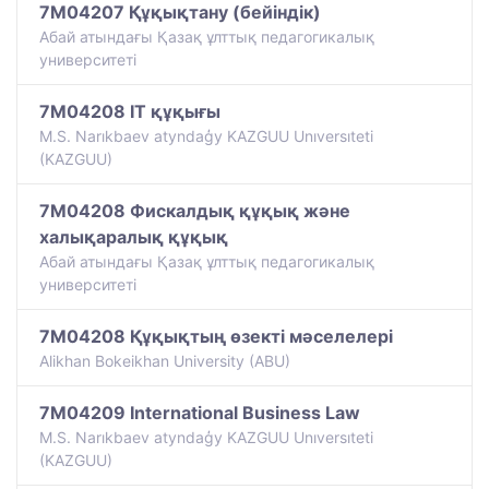
7M04207 Құқықтану (бейіндік)
Абай атындағы Қазақ ұлттық педагогикалық
университеті
7M04208 IT құқығы
M.S. Narıkbaev atyndaģy KAZGUU Unıversıteti
(KAZGUU)
7M04208 Фискалдық құқық және
халықаралық құқық
Абай атындағы Қазақ ұлттық педагогикалық
университеті
7M04208 Құқықтың өзекті мәселелері
Alikhan Bokeikhan University (ABU)
7M04209 International Business Law
M.S. Narıkbaev atyndaģy KAZGUU Unıversıteti
(KAZGUU)