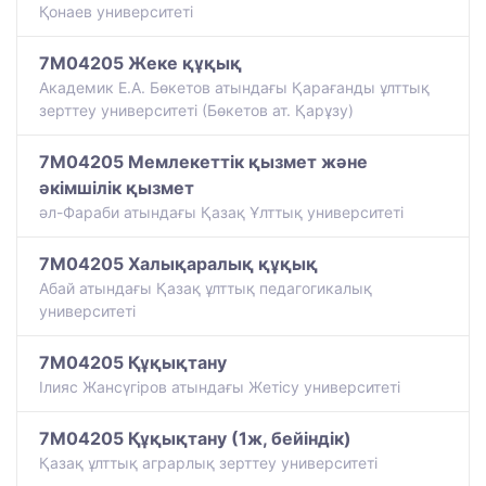
Қонаев университетi
7M04205 Жеке құқық
Академик Е.А. Бөкетов атындағы Қарағанды ұлттық
зерттеу университеті (Бөкетов ат. Қарұзу)
7M04205 Мемлекеттік қызмет және
әкімшілік қызмет
әл-Фараби атындағы Қазақ Ұлттық университеті
7M04205 Халықаралық құқық
Абай атындағы Қазақ ұлттық педагогикалық
университеті
7M04205 Құқықтану
Ілияс Жансүгіров атындағы Жетісу университеті
7M04205 Құқықтану (1ж, бейіндік)
Қазақ ұлттық аграрлық зерттеу университеті