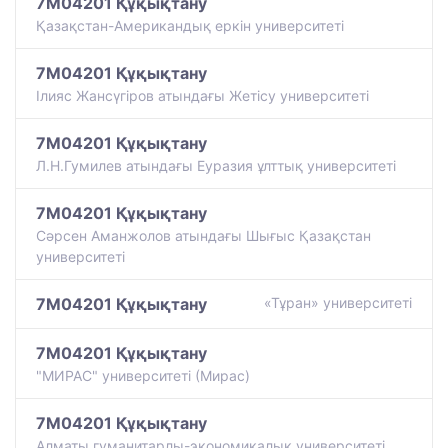
7M04201 Құқықтану
Қазақстан-Американдық еркін университеті
7M04201 Құқықтану
Ілияс Жансүгіров атындағы Жетісу университеті
7M04201 Құқықтану
Л.Н.Гумилев атындағы Еуразия ұлттық университеті
7M04201 Құқықтану
Сәрсен Аманжолов атындағы Шығыс Қазақстан
университеті
7M04201 Құқықтану
«Тұран» университеті
7M04201 Құқықтану
"МИРАС" университеті (Мирас)
7M04201 Құқықтану
Алматы гуманитарлы-экономикалық университеті