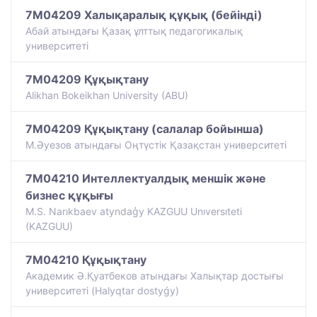
7M04209 Халықаралық құқық (бейінді)
Абай атындағы Қазақ ұлттық педагогикалық
университеті
7M04209 Құқықтану
Alikhan Bokeikhan University (ABU)
7M04209 Құқықтану (салалар бойынша)
М.Әуезов атындағы Оңтүстік Қазақстан университеті
7M04210 Интеллектуалдық меншік және
бизнес құқығы
M.S. Narıkbaev atyndaģy KAZGUU Unıversıteti
(KAZGUU)
7M04210 Құқықтану
Академик Ә.Қуатбеков атындағы Халықтар достығы
университеті (Halyqtar dostyǵy)