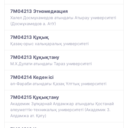
7M04213 Этномедиация
Халел Досмұхамедов атындағы Атырау университеті
(Досмұхамедов а. АтУ)
7M04213 Құқық
Қазақ-орыс халықаралық университеті
7M04213 Құқықтану
М.Х.Дулати атындағы Тараз университеті
7M04214 Кеден ісі
әл-Фараби атындағы Қазақ Ұлттық университеті
7M04215 Құқықтану
Академик Зұлқарнай Алдамжар атындағы Қостанай
әлеуметтік-техникалық университеті (Академик З.
Алдамжа ат. Қәту)