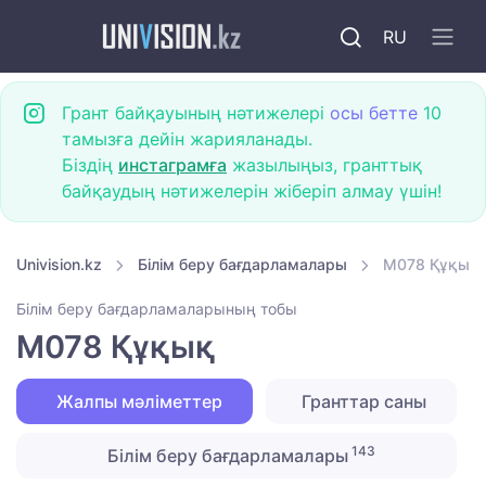
RU
Грант байқауының нәтижелері
осы бетте
10
тамызға дейін жарияланады.
Біздің
инстаграмға
жазылыңыз, гранттық
байқаудың нәтижелерін жіберіп алмау үшін!
Univision.kz
Білім беру бағдарламалары
M078 Құқық
Білім беру бағдарламаларының тобы
M078 Құқық
Жалпы мәліметтер
Гранттар саны
143
Білім беру бағдарламалары