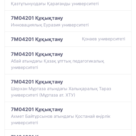
Қазтұтынуодағы Қарағанды университеті
7M04201 Құқықтану
Инновациялық Еуразия университеті
7M04201 Құқықтану
Қонаев университетi
7M04201 Құқықтану
Абай атындағы Қазақ ұлттық педагогикалық
университеті
7M04201 Құқықтану
Шерхан Мұртаза атындағы Халықаралық Тараз
университеті (Мұртаза ат. ХТУ)
7M04201 Құқықтану
Ахмет Байтұрсынов атындағы Қостанай өңірлік
университеті