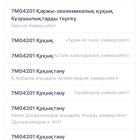
7M04201 Қаржы-экономикалық құқық
бұзушылықтарды тергеу
Нархоз Университеті
7M04201 Құқық
«Тұран-Астана» университеті
7M04201 Құқық
Астана халықаралық университеті
7M04201 Құқықтану
Қ.Жұбанов атындағы Ақтөбе өңірлік университеті
7M04201 Құқықтану
Торайгыров университеті
7M04201 Құқықтану
Халел Досмұхамедов атындағы Атырау университеті
(Досмұхамедов а. АтУ)
7M04201 Құқықтану