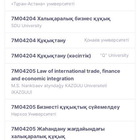
«Тұран-Астана» университеті
7M04204 Халықаралық бизнес құқық
SDU University
7M04204 Құқықтану
Қонаев университетi
7M04204 Құқықтану (кәсіптік)
"Q" University
7M04205 Law of international trade, finance
and economic integration
M.S. Narıkbaev atyndaģy KAZGUU Unıversıteti
(KAZGUU)
7M04205 Бизнесті құқықтық сүйемелдеу
Нархоз Университеті
7M04205 Жаһандану жағдайындағы
халықаралық құқық