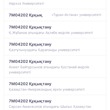
Нархоз Университеті
7M04202 Құқық
«Тұран-Астана» университеті
7M04202 Құқықтану
Қ.Жұбанов атындағы Ақтөбе өңірлік университеті
7M04202 Құқықтану
Қазтұтынуодағы Қарағанды университеті
7M04202 Құқықтану
Ахмет Байтұрсынов атындағы Қостанай өңірлік
университеті
7M04202 Құқықтану
Қазақстан-Американдық еркін университеті
7M04202 Құқықтану
Сәрсен Аманжолов атындағы Шығыс Қазақстан