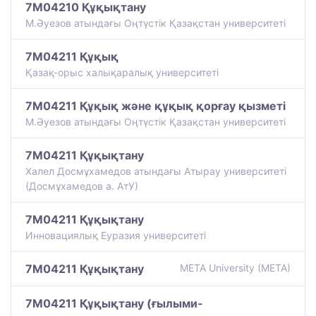
7M04210 Құқықтану
М.Әуезов атындағы Оңтүстік Қазақстан университеті
7M04211 Құқық
Қазақ-орыс халықаралық университеті
7M04211 Құқық және құқық қорғау қызметі
М.Әуезов атындағы Оңтүстік Қазақстан университеті
7M04211 Құқықтану
Халел Досмұхамедов атындағы Атырау университеті
(Досмұхамедов а. АтУ)
7M04211 Құқықтану
Инновациялық Еуразия университеті
7M04211 Құқықтану
META University (META)
7M04211 Құқықтану (ғылыми-