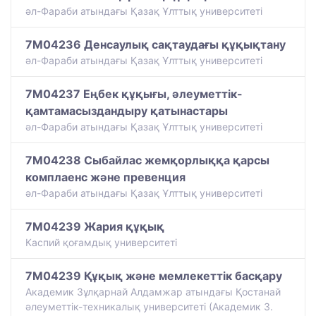
әл-Фараби атындағы Қазақ Ұлттық университеті
7M04236 Денсаулық сақтаудағы құқықтану
әл-Фараби атындағы Қазақ Ұлттық университеті
7M04237 Еңбек құқығы, әлеуметтік-
қамтамасыздандыру қатынастары
әл-Фараби атындағы Қазақ Ұлттық университеті
7M04238 Сыбайлас жемқорлыққа қарсы
комплаенс және превенция
әл-Фараби атындағы Қазақ Ұлттық университеті
7M04239 Жария құқық
Каспий қоғамдық университеті
7M04239 Құқық және мемлекеттік басқару
Академик Зұлқарнай Алдамжар атындағы Қостанай
әлеуметтік-техникалық университеті (Академик З.