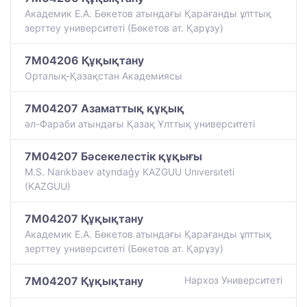
Академик Е.А. Бөкетов атындағы Қарағанды ұлттық
зерттеу университеті (Бөкетов ат. Қарұзу)
7M04206 Құқықтану
Орталық-Қазақстан Академиясы
7M04207 Азаматтық құқық
әл-Фараби атындағы Қазақ Ұлттық университеті
7M04207 Бәсекелестік құқығы
M.S. Narıkbaev atyndaģy KAZGUU Unıversıteti
(KAZGUU)
7M04207 Құқықтану
Академик Е.А. Бөкетов атындағы Қарағанды ұлттық
зерттеу университеті (Бөкетов ат. Қарұзу)
7M04207 Құқықтану
Нархоз Университеті