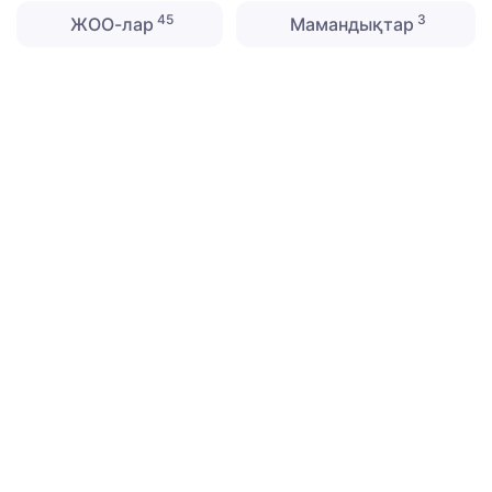
45
3
ЖОО-лар
Мамандықтар