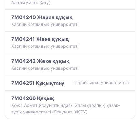
Алдамжа ат. Қәту)
7M04240 Жария құқық
Каспий қоғамдық университеті
7M04241 Жеке құқық
Каспий қоғамдық университеті
7M04242 Жеке құқық
Каспий қоғамдық университеті
7M04251 Құқықтану
Торайгыров университеті
7M04266 Құқық
Қожа Ахмет Ясауи атындағы Халықаралық қазақ-
түрiк университетi (Ясауи ат. ХҚТУ)