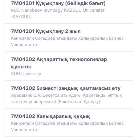
7M04201 Құқықтану (бейіндік бағыт)
M.S. Narıkbaev atyndaģy KAZGUU Unıversıteti
(KAZGUU)
7M04201 Құқықтану 2 жыл
Кенжеғали Сағадиев атындағы Халықаралық Бизнес
Университеті
7M04202 Ақпараттық технологиялар
құқығы
SDU University
7M04202 Бизнесті заңдық қамтамасыз ету
Академик Е.А. Бөкетов атындағы Қарағанды ұлттық
зерттеу университеті (Бөкетов ат. Қарұзу)
7M04202 Халықаралық құқық
Кенжеғали Сағадиев атындағы Халықаралық Бизнес
Университеті