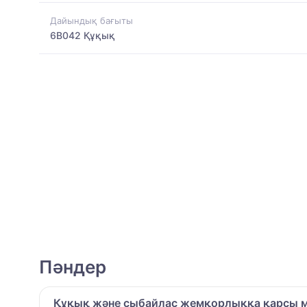
Дайындық бағыты
6B042 Құқық
Пәндер
Құқық және сыбайлас жемқорлыққа қарсы мә