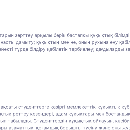
ттарын зерттеу арқылы берік бастапқы құқықтық білімд
насты дамыту; құқықтың мәніне, оның рухына ену қабіл
йекті түрде білдіру қабілетін тәрбиелеу; дағдыларды 
қсаты студенттерге қазіргі мемлекеттік-құқықтық құб
қтық реттеу кезеңдері, адам құқықтары мен бостанды
олып табылады. Студенттердің құқықтық ойлауын, кәсі
ры азаматтық, қоғамдық борышты түсіну және оны жүзе