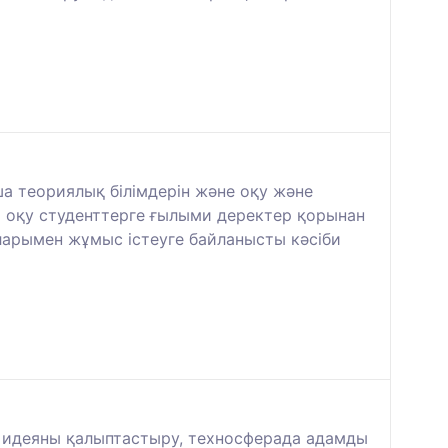
а теориялық білімдерін және оқу және
 оқу студенттерге ғылыми деректер қорынан
ларымен жұмыс істеуге байланысты кәсіби
с идеяны қалыптастыру, техносферада адамды