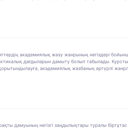
ттердің академиялық жазу жанрының негіздері бойынш
актикалық дағдыларын дамыту болып табылады. Курсты
е қорытындылауға, академиялық жазбаның әртүрлі жанр
ұрақты дамуының негізгі заңдылықтары туралы біртұта