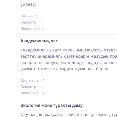
үйрету.
Оқу жылы - 1
Семестр - 1
Несиелер - 5
Академиялық хат
«Академиялық хат» курсының мақсаты студен
зерттеу академиялық мәтіндерін жазудың пр
ақпаратты іздеуге, мәтіндерді талдауға жән
қызметті жүзеге асыруға мүмкіндік береді.
Оқу жылы - 1
Семестр - 1
Несиелер - 3
Экология және тұрақты даму
Оқу пәнінің мақсаты табиғат пен қоғамның т