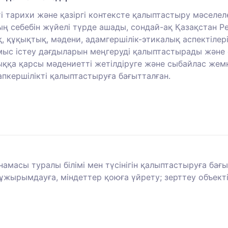
 тарихи және қазіргі контексте қалыптастыру мәселе
ың себебін жүйелі түрде ашады, сондай-ақ Қазақстан
 құқықтық, мәдени, адамгершілік-этикалық аспектілер
мыс істеу дағдыларын меңгеруді қалыптастырады және
ққа қарсы мәдениетті жетілдіруге және сыбайлас же
пкершілікті қалыптастыруға бағытталған.
снамасы туралы білімі мен түсінігін қалыптастыруға б
жырымдауға, міндеттер қоюға үйрету; зерттеу объектіс