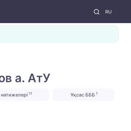
и
RU
в а. АтУ
11
1
 нәтижелері
Ұқсас БББ