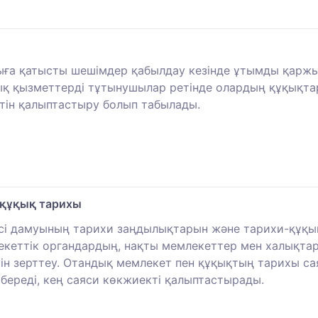
ыға қатысты шешімдер қабылдау кезінде ұтымды қаржы
қ қызметтерді тұтынушылар ретінде олардың құқықтар
етін қалыптастыру болып табылады.
 құқық тарихы
сі дамуының тарихи заңдылықтарын және тарихи-құқық
кеттік органдардың, нақты мемлекеттер мен халықтард
уін зерттеу. Отандық мемлекет пен құқықтың тарихы с
к береді, кең саяси көкжиекті қалыптастырады.