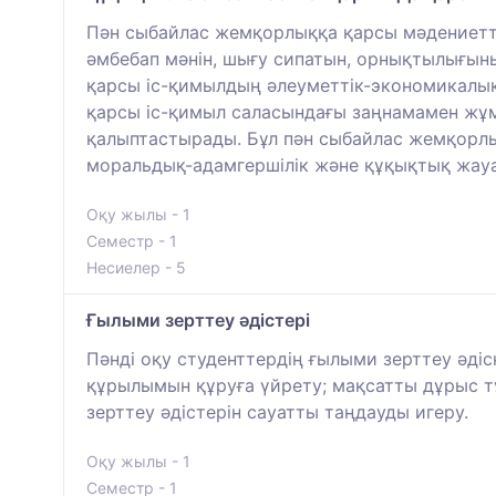
Пән сыбайлас жемқорлыққа қарсы мәдениетті
әмбебап мәнін, шығу сипатын, орнықтылығын
қарсы іс-қимылдың әлеуметтік-экономикалық,
қарсы іс-қимыл саласындағы заңнамамен жұ
қалыптастырады. Бұл пән сыбайлас жемқорлы
моральдық-адамгершілік және құқықтық жауа
Оқу жылы - 1
Семестр - 1
Несиелер - 5
Ғылыми зерттеу әдістері
Пәнді оқу студенттердің ғылыми зерттеу әді
құрылымын құруға үйрету; мақсатты дұрыс тұ
зерттеу әдістерін сауатты таңдауды игеру.
Оқу жылы - 1
Семестр - 1