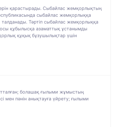
лерін қарастырады. Сыбайлас жемқорлықтың
 Республикасында сыбайлас жемқорлыққа
і талданады. Тәртіп сыбайлас жемқорлыққа
 осы құбылысқа азаматтық ұстанымды
мқорлық құқық бұзушылықтар үшін
ағытталған; болашақ ғылыми жұмыстың
і мен пәнін анықтауға үйрету; ғылыми