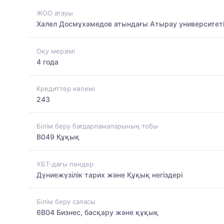
ЖОО атауы
Халел Досмұхамедов атындағы Атырау университет
Оқу мерзімі
4 года
Кредиттер көлемі
243
Білім беру бағдарламаларының тобы
B049 Құқық
ҰБТ-дағы пәндер
Дүниежүзілік тарих және Құқық негіздері
Білім беру саласы
6B04 Бизнес, басқару және құқық