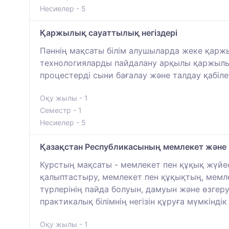
Несиелер - 5
Қаржылық сауаттылық негіздері
Пәннің мақсаты білім алушыларда жеке қарж
технологияларды пайдалану арқылы қаржылы
процестерді сыни бағалау және талдау қабіл
Оқу жылы - 1
Семестр - 1
Несиелер - 5
Қазақстан Республикасының мемлекет және
Курстың мақсаты - мемлекет пен құқық жүйе
қалыптастыру, мемлекет пен құқықтың, мемле
түрлерінің пайда болуын, дамуын және өзгер
практикалық білімнің негізін құруға мүмкінді
Оқу жылы - 1