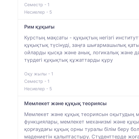
Семестр - 1
Несиелер - 5
Рим құқығы
Курстың мақсаты - құқықтың негізгі институ
құқықтық түсінуді, заңға шығармашылық қаты
ойларды қысқа және анық, логикалық және дә
түрдегі құқықтық құжаттарды құру
Оқу жылы - 1
Семестр - 1
Несиелер - 5
Мемлекет және құқық теориясы
Мемлекет және құқық теориясын оқытудың ма
функциялары, мемлекет механизмі және құқы
қорғаудағы құқық орны туралы білім беру б
мәдениетін қалыптастыру. Студенттерде жоға