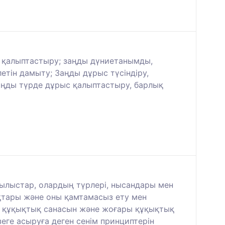
і қалыптастыру; заңды дүниетанымды,
етін дамыту; Заңды дұрыс түсіндіру,
заңды түрде дұрыс қалыптастыру, барлық
ылыстар, олардың түрлері, нысандары мен
қтары және оны қамтамасыз ету мен
би құқықтық санасын және жоғары құқықтық
ге асыруға деген сенім принциптерін