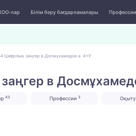
ОО-лар
Білім беру бағдарламалары
Професси
4 Цифрлық заңгер в Досмұхамедов а. АтУ
аңгер в Досмұхамедо
43
3
ер
Профессии
Оқыту