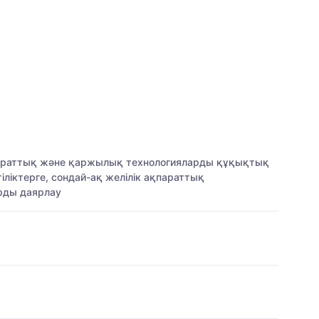
қпараттық және қаржылық технологияларды құқықтық
іліктерге, сондай-ақ желілік ақпараттық
арды даярлау