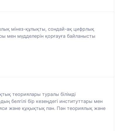
лық мінез-құлықты, сондай-ақ цифрлық
ы мен мүдделерін қорғауға байланысты
тық теориялары туралы білімді
ың белгілі бір кезеңдегі институттары мен
аяси және құқықтық пән. Пән теориялық және