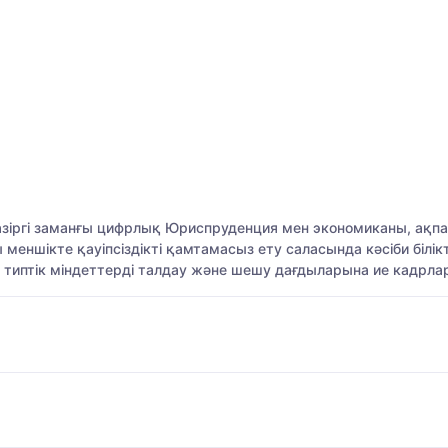
қазіргі заманғы цифрлық Юриспруденция мен экономиканы, а
ншікте қауіпсіздікті қамтамасыз ету саласында кәсіби білікт
 типтік міндеттерді талдау және шешу дағдыларына ие кадрл