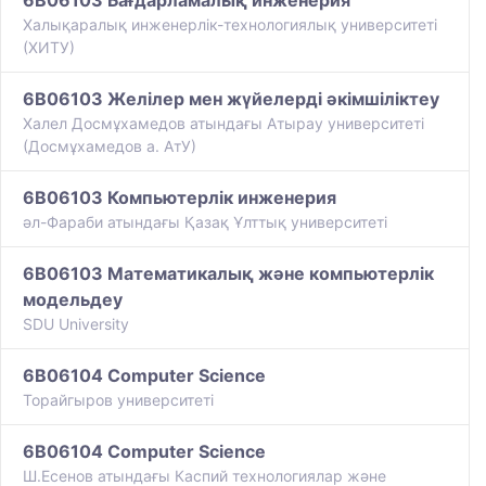
6B06103 Бағдарламалық инженерия
Халықаралық инженерлік-технологиялық университеті
(ХИТУ)
6B06103 Желілер мен жүйелерді әкімшіліктеу
Халел Досмұхамедов атындағы Атырау университеті
(Досмұхамедов а. АтУ)
6B06103 Компьютерлік инженерия
әл-Фараби атындағы Қазақ Ұлттық университеті
6B06103 Математикалық және компьютерлік
модельдеу
SDU University
6B06104 Computer Science
Торайгыров университеті
6B06104 Computer Science
Ш.Есенов атындағы Каспий технологиялар және