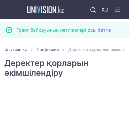
RU
Грант байқауының нәтижелері
осы бетте
Univision.kz
Профессии
Деректер қорларын әкімшіле
Деректер қорларын
әкімшілендіру