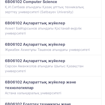
6B06102 Computer Science
Қ.И.Сәтбаев атындағы Қазақ ұлттық техникалық
зерттеу университеті (Satbayev University)
6B06102 Ақпараттық жүйелер
Ахмет Байтұрсынов атындағы Қостанай өңірлік
университеті
6B06102 Ақпараттық жүйелер
Жұмабек Ахметұлы Тәшенов атындағы университеті
6B06102 Ақпараттық жүйелер
Сәрсен Аманжолов атындағы Шығыс Қазақстан
университеті
6B06102 Ақпараттық жүйелер және
технологиялар
Астана халықаралық университеті
6B06102 Есептеу техникасы және