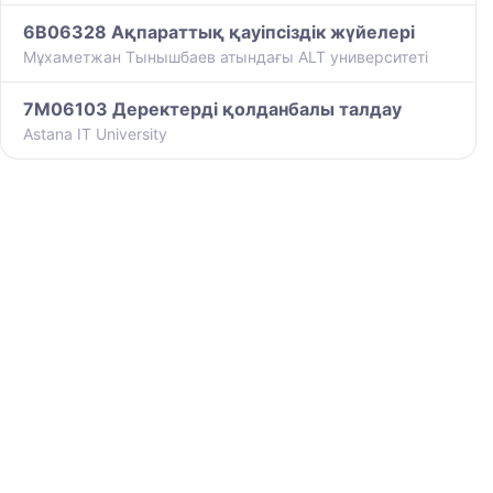
6B06328 Ақпараттық қауіпсіздік жүйелері
Мұхаметжан Тынышбаев атындағы ALT университеті
7M06103 Деректерді қолданбалы талдау
Astana IT University