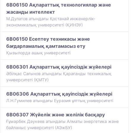
6B06150 Ақпараттық технологиялар және
жасанды интеллект
М.Дулатов атындағы Қостанай инженерлік-
экономикалық университеті (ҚИНЭУ)
6B06150 Есептеу техникасы және
бағдарламалық қамтамасыз ету
Қызылорда ашық университеті
6B06301 Ақпараттық қауіпсіздік жүйелері
Әбілқас Сағынов атындағы Қарағанды техникалық
университеті (ҚМТУ)
6B06306 Ақпараттық қауіпсіздік жүйелері
Л.Н.Гумилев атындағы Еуразия ұлттық университеті
6B06307 Жүйелік және желілік басқару
Ғұмарбек Дәукеев атындағы Алматы энергетика және
байланыс университеті (АЭжБУ)