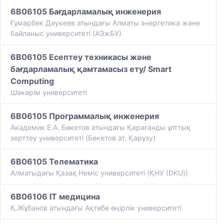
6B06105 Бағдарламалық инженерия
Ғұмарбек Дәукеев атындағы Алматы энергетика және
байланыс университеті (АЭжБУ)
6B06105 Есептеу техникасы және
бағдарламалық қамтамасыз ету/ Smart
Computing
Шәкәрім университеті
6B06105 Программалық инженерия
Академик Е.А. Бөкетов атындағы Қарағанды ұлттық
зерттеу университеті (Бөкетов ат. Қарұзу)
6B06105 Телематика
Алматыдағы Қазақ Немiс университетi (ҚНУ (DKU))
6B06106 IT медицина
Қ.Жұбанов атындағы Ақтөбе өңірлік университеті