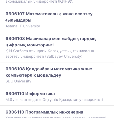
экономикалық университеті (ҚИНЭУ)
6B06107 Математикалық және есептеу
ғылымдары
Astana IT University
6B06108 Машиналар мен жабдықтардың
цифрлық мониторингі
Қ.И.Сәтбаев атындағы Қазақ ұлттық техникалық
зерттеу университеті (Satbayev University)
6B06108 Қолданбалы математика және
компьютерлік модельдеу
SDU University
6B06110 Информатика
М.Әуезов атындағы Оңтүстік Қазақстан университеті
6B06110 Программалық инженерия
Халықаралық ақпараттық технологиялар университеті