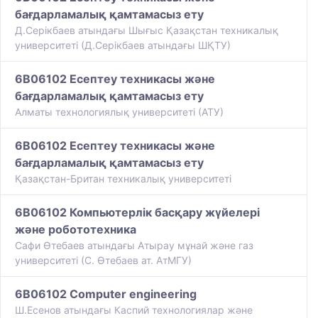
бағдарламалық қамтамасыз ету
Д.Серікбаев атындағы Шығыс Қазақстан техникалық
университеті (Д.Серікбаев атындағы ШҚТУ)
6B06102 Есептеу техникасы және
бағдарламалық қамтамасыз ету
Алматы технологиялық университеті (АТУ)
6B06102 Есептеу техникасы және
бағдарламалық қамтамасыз ету
Қазақстан-Британ техникалық университеті
6B06102 Компьютерлік басқару жүйелері
және робототехника
Сафи Өтебаев атындағы Атырау мұнай және газ
университеті (С. Өтебаев ат. АтМГУ)
6B06102 Сomputer engineering
Ш.Есенов атындағы Каспий технологиялар және