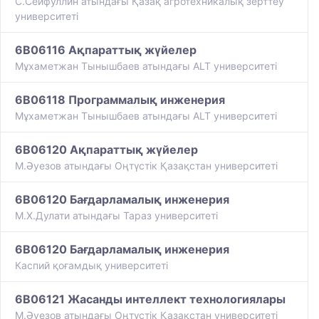
С.Сейфуллин атындағы Қазақ агротехникалық зерттеу
университеті
6B06116 Ақпараттық жүйелер
Мұхаметжан Тынышбаев атындағы ALT университеті
6B06118 Программалық инженерия
Мұхаметжан Тынышбаев атындағы ALT университеті
6B06120 Ақпараттық жүйелер
М.Әуезов атындағы Оңтүстік Қазақстан университеті
6B06120 Бағдарламалық инженерия
М.Х.Дулати атындағы Тараз университеті
6B06120 Бағдарламалық инженерия
Каспий қоғамдық университеті
6B06121 Жасанды интеллект технологиялары
М.Әуезов атындағы Оңтүстік Қазақстан университеті