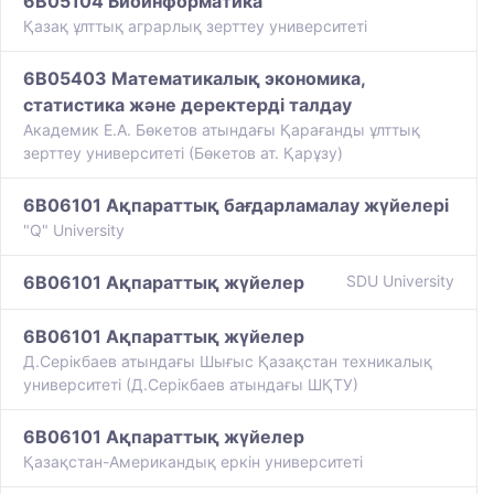
6B05104 Биоинформатика
Қазақ ұлттық аграрлық зерттеу университеті
6B05403 Математикалық экономика,
статистика және деректерді талдау
Академик Е.А. Бөкетов атындағы Қарағанды ұлттық
зерттеу университеті (Бөкетов ат. Қарұзу)
6B06101 Ақпараттық бағдарламалау жүйелері
"Q" University
6B06101 Ақпараттық жүйелер
SDU University
6B06101 Ақпараттық жүйелер
Д.Серікбаев атындағы Шығыс Қазақстан техникалық
университеті (Д.Серікбаев атындағы ШҚТУ)
6B06101 Ақпараттық жүйелер
Қазақстан-Американдық еркін университеті