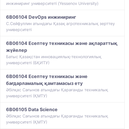
инжиниринг университеті (Yessenov University)
6B06104 DevOps инжиниринг
С.Сейфуллин атындағы Қазақ агротехникалық зерттеу
университеті
6B06104 Есептеу техникасы және ақпараттық
жүйелер
Батыс Қазақстан инновациялық-технологиялық
университеті (БҚИТУ)
6B06104 Есептеу техникасы және
бағдарламалық қамтамасыз ету
Әбілқас Сағынов атындағы Қарағанды техникалық
университеті (ҚМТУ)
6B06105 Data Science
Әбілқас Сағынов атындағы Қарағанды техникалық
университеті (ҚМТУ)