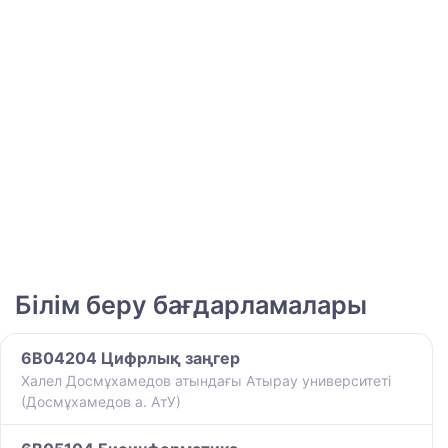
Білім беру бағдарламалары
6B04204 Цифрлық заңгер
Халел Досмұхамедов атындағы Атырау университеті
(Досмұхамедов а. АтУ)