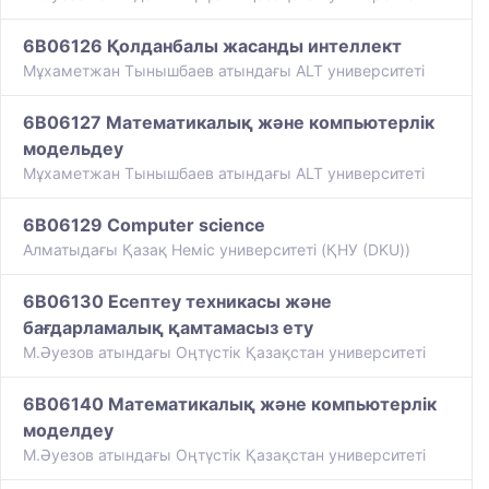
6B06126 Қолданбалы жасанды интеллект
Мұхаметжан Тынышбаев атындағы ALT университеті
6B06127 Математикалық және компьютерлік
модельдеу
Мұхаметжан Тынышбаев атындағы ALT университеті
6B06129 Computer science
Алматыдағы Қазақ Немiс университетi (ҚНУ (DKU))
6B06130 Есептеу техникасы және
бағдарламалық қамтамасыз ету
М.Әуезов атындағы Оңтүстік Қазақстан университеті
6B06140 Математикалық және компьютерлік
моделдеу
М.Әуезов атындағы Оңтүстік Қазақстан университеті