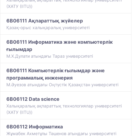
(ХАТУ (IITU))
6B06111 Ақпараттық жүйелер
Қазақ-орыс халықаралық университеті
6B06111 Информатика және компьютерлік
ғылымдар
М.Х.Дулати атындағы Тараз университеті
6B06111 Компьютерлік ғылымдар және
программалық инженерия
М.Әуезов атындағы Оңтүстік Қазақстан университеті
6B06112 Data science
Халықаралық ақпараттық технологиялар университеті
(ХАТУ (IITU))
6B06112 Информатика
Жұмабек Ахметұлы Тәшенов атындағы университеті