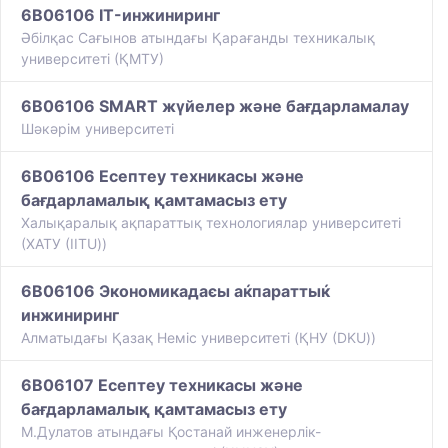
6B06106 IT-инжиниринг
Әбілқас Сағынов атындағы Қарағанды техникалық
университеті (ҚМТУ)
6B06106 SMART жүйелер және бағдарламалау
Шәкәрім университеті
6B06106 Есептеу техникасы және
бағдарламалық қамтамасыз ету
Халықаралық ақпараттық технологиялар университеті
(ХАТУ (IITU))
6B06106 Экономикадаєы аќпараттыќ
инжиниринг
Алматыдағы Қазақ Немiс университетi (ҚНУ (DKU))
6B06107 Есептеу техникасы және
бағдарламалық қамтамасыз ету
М.Дулатов атындағы Қостанай инженерлік-