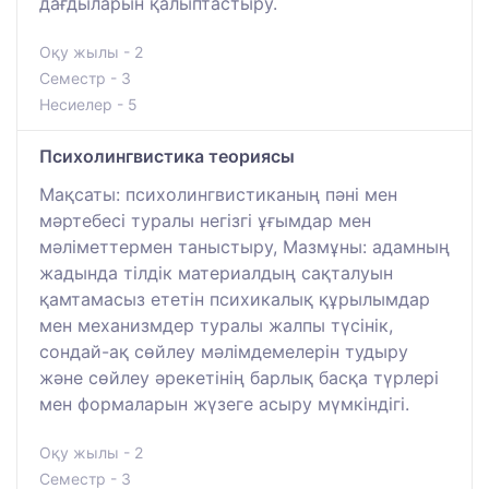
дағдыларын қалыптастыру.
Оқу жылы - 2
Семестр - 3
Несиелер - 5
Психолингвистика теориясы
Мақсаты: психолингвистиканың пәні мен
мәртебесі туралы негізгі ұғымдар мен
мәліметтермен таныстыру, Мазмұны: адамның
жадында тілдік материалдың сақталуын
қамтамасыз ететін психикалық құрылымдар
мен механизмдер туралы жалпы түсінік,
сондай-ақ сөйлеу мәлімдемелерін тудыру
және сөйлеу әрекетінің барлық басқа түрлері
мен формаларын жүзеге асыру мүмкіндігі.
Оқу жылы - 2
Семестр - 3