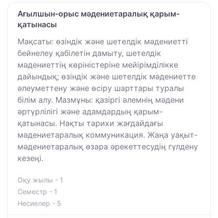
Ағылшын-орыс мәдениетаралық қарым-
қатынасы
Мақсаты: өзіндік және шетелдік мәдениетті
бейнелеу қабілетін дамыту, шетелдік
мәдениеттің көріністеріне мейірімділікке
дайындық; өзіндік және шетелдік мәдениетте
әлеуметтену және өсіру шарттары туралы
білім алу. Мазмұны: қазіргі әлемнің мәдени
әртүрлілігі және адамдардың қарым-
қатынасы. Нақты тарихи жағдайдағы
мәдениетаралық коммуникация. Жаңа уақыт-
мәдениетаралық өзара әрекеттесудің гүлдену
кезеңі.
Оқу жылы - 1
Семестр - 1
Несиелер - 5