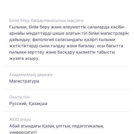
Білім беру бағдарламасының мақсаты
Ғылыми, білім беру және әлеуметтік салаларда кәсіби-
арнайы міндеттерді шеше алатын тіл білімі магистрлерін
дайындау; филология саласындағы қазіргі ғылыми
жетістіктерді сыни талдау және бағалау, осы бағытта
ғылыми-зерттеу және басқару қызметін табысты
жүзеге асыру.
Академиялық дәреже
Магистратура
Оқыту тілі
Русский, Қазақша
ЖОО атауы
Абай атындағы Қазақ ұлттық педагогикалық
университеті