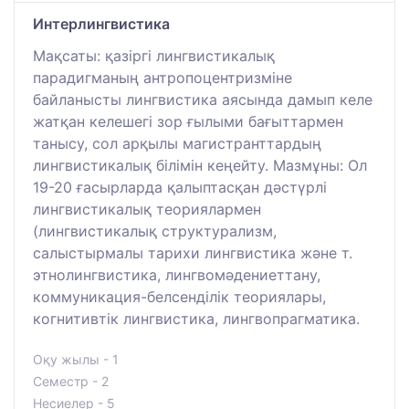
Интерлингвистика
Мақсаты: қазіргі лингвистикалық
парадигманың антропоцентризміне
байланысты лингвистика аясында дамып келе
жатқан келешегі зор ғылыми бағыттармен
танысу, сол арқылы магистранттардың
лингвистикалық білімін кеңейту. Мазмұны: Ол
19-20 ғасырларда қалыптасқан дәстүрлі
лингвистикалық теориялармен
(лингвистикалық структурализм,
салыстырмалы тарихи лингвистика және т.
этнолингвистика, лингвомәдениеттану,
коммуникация-белсенділік теориялары,
когнитивтік лингвистика, лингвопрагматика.
Оқу жылы - 1
Семестр - 2
Несиелер - 5