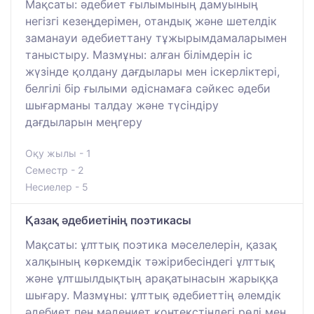
Мақсаты: әдебиет ғылымының дамуының
негізгі кезеңдерімен, отандық және шетелдік
заманауи әдебиеттану тұжырымдамаларымен
таныстыру. Мазмұны: алған білімдерін іс
жүзінде қолдану дағдылары мен іскерліктері,
белгілі бір ғылыми әдіснамаға сәйкес әдеби
шығарманы талдау және түсіндіру
дағдыларын меңгеру
Оқу жылы - 1
Семестр - 2
Несиелер - 5
Қазақ әдебиетінің поэтикасы
Мақсаты: ұлттық поэтика мәселелерін, қазақ
халқының көркемдік тәжірибесіндегі ұлттық
және ұлтшылдықтың арақатынасын жарыққа
шығару. Мазмұны: ұлттық әдебиеттің әлемдік
әдебиет пен мәдениет контекстіндегі рөлі мен