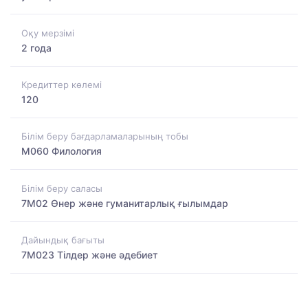
Оқу мерзімі
2 года
Кредиттер көлемі
120
Білім беру бағдарламаларының тобы
M060 Филология
Білім беру саласы
7M02 Өнер және гуманитарлық ғылымдар
Дайындық бағыты
7M023 Тілдер және әдебиет