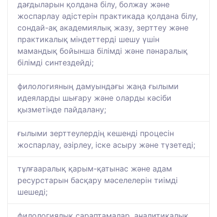
дағдыларын қолдана білу, болжау және
жоспарлау әдістерін практикада қолдана білу,
сондай-ақ академиялық жазу, зерттеу және
практикалық міндеттерді шешу үшін
мамандық бойынша білімді және пәнаралық
білімді синтездейді;
филологияның дамуындағы жаңа ғылыми
идеяларды шығару және оларды кәсіби
қызметінде пайдалану;
ғылыми зерттеулердің кешенді процесін
жоспарлау, әзірлеу, іске асыру және түзетеді;
тұлғааралық қарым-қатынас және адам
ресурстарын басқару мәселелерін тиімді
шешеді;
филологиялық сараптамалар, аналитикалық