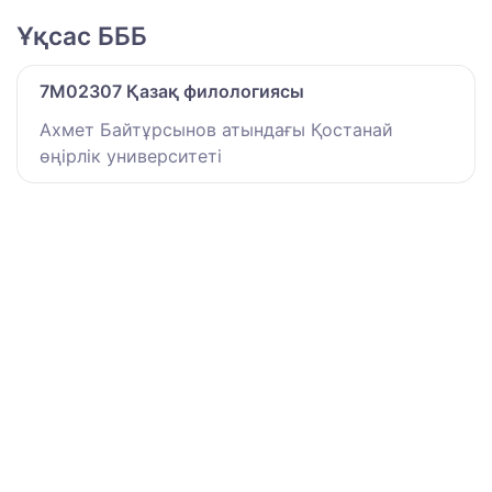
Ұқсас БББ
7M02307 Қазақ филологиясы
Ахмет Байтұрсынов атындағы Қостанай
өңірлік университеті