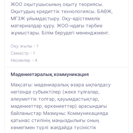
ЖОО оқытушысының оқыту теориясы.
Оқытудың кредиттік технологиясы. БАӨЖ,
МҒЗЖ ұйымдастыру. Оқу-әдістемелік
материалдар құру. ЖОО-ндағы тәрбие
жұмыстары. Білім берудегі мененджмент.
Оқу жылы - 1
Семестр - 1
Несиелер - 4
Мәдениетаралық коммуникация
Мақсаты: мәдениаралық өзара ықпалдасу
негізінде субъектілер (жеке тұлғалар,
әлеуметтік топтар, қауымдастықтар,
мәдениеттер, өркениеттер) арасындағы
байланыстар Мазмұны: Коммуникацияда
қатынас стилінің маңыздылығы оның
көмегімен түрлі жағдайда түсіністік