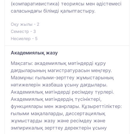
(компаративистика) теориясы мен әдістемесі
саласындағы білімді қалыптастыру.
Оқу жылы - 2
Семестр - 3
Несиелер - 5
Академиялық жазу
Мақсаты: академиялық мәтіндерді құру
дағдыларының магистратурасын меңгеру.
Мазмұны: ғылыми-зерттеу жұмыстарының
нәтижелерін жазбаша ұсыну дағдылары.
Академиялық мәтіндерді ресімдеу түрлері.
Академиялық мәтіндердің түсініктері,
функциялары мен жанрлары. Құзыреттіліктер:
ғылыми мақалаларды, диссертациялық
жұмыстарды жазу және ресімдеу және
эмпирикалық зерттеу деректерін ұсыну