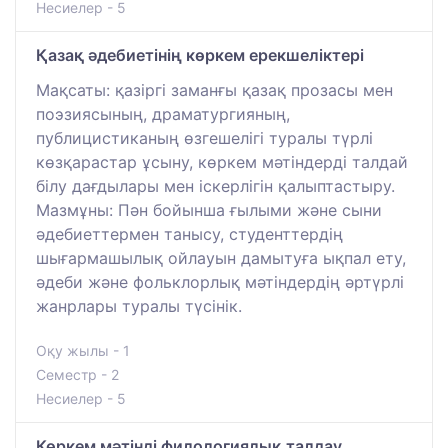
Несиелер - 5
Қазақ әдебиетінің көркем ерекшеліктері
Мақсаты: қазіргі заманғы қазақ прозасы мен
поэзиясының, драматургияның,
публицистиканың өзгешелігі туралы түрлі
көзқарастар ұсыну, көркем мәтіндерді талдай
білу дағдылары мен іскерлігін қалыптастыру.
Мазмұны: Пән бойынша ғылыми және сыни
әдебиеттермен танысу, студенттердің
шығармашылық ойлауын дамытуға ықпал ету,
әдеби және фольклорлық мәтіндердің әртүрлі
жанрлары туралы түсінік.
Оқу жылы - 1
Семестр - 2
Несиелер - 5
Көркем мәтінді филологиялық талдау