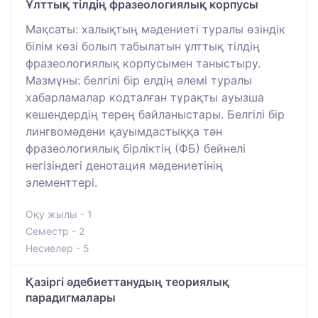
Ұлттық тілдің фразеологиялық корпусы
Мақсаты: халықтың мәдениеті туралы өзіндік
білім көзі болып табылатын ұлттық тілдің
фразеологиялық корпусымен таныстыру.
Мазмұны: белгілі бір елдің әлемі туралы
хабарламалар кодталған тұрақты ауызша
кешендердің терең байланыстары. Белгілі бір
лингвомәдени қауымдастыққа тән
фразеологиялық бірліктің (ФБ) бейнелі
негізіндегі денотация мәдениетінің
элементтері.
Оқу жылы - 1
Семестр - 2
Несиелер - 5
Қазіргі әдебиеттанудың теориялық
парадигмалары