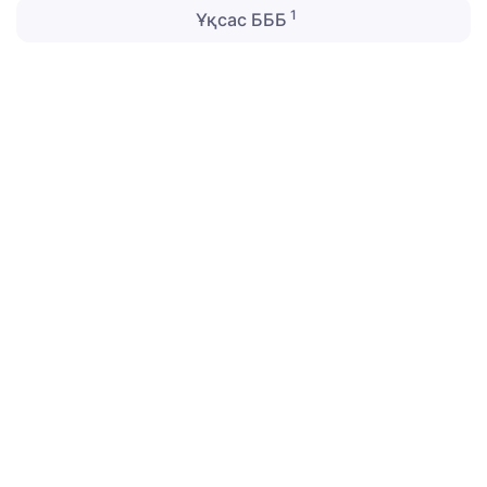
1
Ұқсас БББ