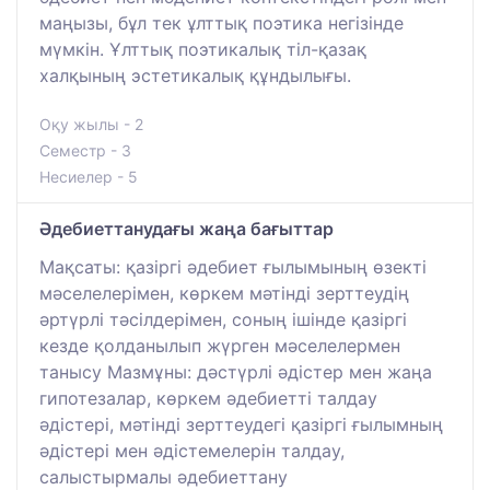
маңызы, бұл тек ұлттық поэтика негізінде
мүмкін. Ұлттық поэтикалық тіл-қазақ
халқының эстетикалық құндылығы.
Оқу жылы - 2
Семестр - 3
Несиелер - 5
Әдебиеттанудағы жаңа бағыттар
Мақсаты: қазіргі әдебиет ғылымының өзекті
мәселелерімен, көркем мәтінді зерттеудің
әртүрлі тәсілдерімен, соның ішінде қазіргі
кезде қолданылып жүрген мәселелермен
танысу Мазмұны: дәстүрлі әдістер мен жаңа
гипотезалар, көркем әдебиетті талдау
әдістері, мәтінді зерттеудегі қазіргі ғылымның
әдістері мен әдістемелерін талдау,
салыстырмалы әдебиеттану