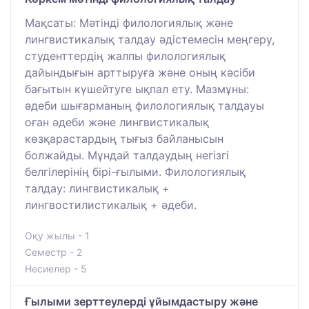
Мақсаты: Мәтінді филологиялық және
лингвистикалық талдау әдістемесін меңгеру,
студенттердің жалпы филологиялық
дайындығын арттыруға және оның кәсіби
бағытын күшейтуге ықпал ету. Мазмұны:
әдеби шығарманың филологиялық талдауы
оған әдеби және лингвистикалық
көзқарастардың тығыз байланысын
болжайды. Мұндай талдаудың негізгі
белгілерінің бірі-ғылыми. Филологиялық
талдау: лингвистикалық +
лингвостилистикалық + әдеби.
Оқу жылы - 1
Семестр - 2
Несиелер - 5
Ғылыми зерттеулерді ұйымдастыру және