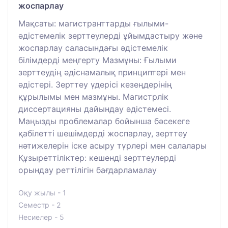
жоспарлау
Мақсаты: магистранттарды ғылыми-
әдістемелік зерттеулерді ұйымдастыру және
жоспарлау саласындағы әдістемелік
білімдерді меңгерту Мазмұны: Ғылыми
зерттеудің әдіснамалық принциптері мен
әдістері. Зерттеу үдерісі кезеңдерінің
құрылымы мен мазмұны. Магистрлік
диссертацияны дайындау әдістемесі.
Маңызды проблемалар бойынша бәсекеге
қабілетті шешімдерді жоспарлау, зерттеу
нәтижелерін іске асыру түрлері мен салалары
Құзыреттіліктер: кешенді зерттеулерді
орындау реттілігін бағдарламалау
Оқу жылы - 1
Семестр - 2
Несиелер - 5