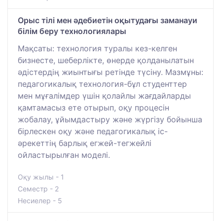
Орыс тілі мен әдебиетін оқытудағы заманауи
білім беру технологиялары
Мақсаты: технология туралы кез-келген
бизнесте, шеберлікте, өнерде қолданылатын
әдістердің жиынтығы ретінде түсіну. Мазмұны:
педагогикалық технология-бұл студенттер
мен мұғалімдер үшін қолайлы жағдайларды
қамтамасыз ете отырып, оқу процесін
жобалау, ұйымдастыру және жүргізу бойынша
бірлескен оқу және педагогикалық іс-
әрекеттің барлық егжей-тегжейлі
ойластырылған моделі.
Оқу жылы - 1
Семестр - 2
Несиелер - 5