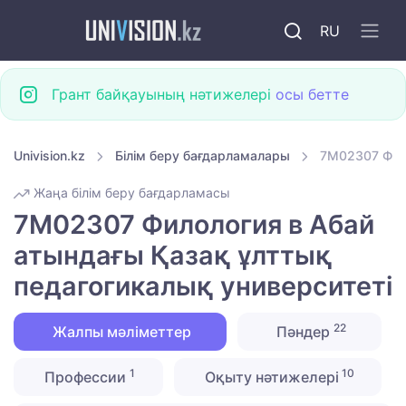
RU
Грант байқауының нәтижелері
осы бетте
Univision.kz
Білім беру бағдарламалары
7M02307 Фило
Жаңа білім беру бағдарламасы
7M02307 Филология в Абай
атындағы Қазақ ұлттық
педагогикалық университеті
22
Жалпы мәліметтер
Пәндер
1
10
Профессии
Оқыту нәтижелері