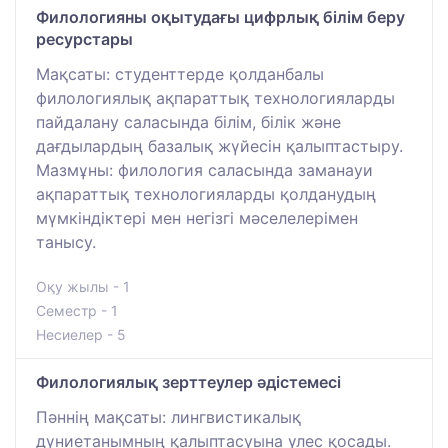
Филологияны оқытудағы цифрлық білім беру
ресурстары
Мақсаты: студенттерде қолданбалы
филологиялық ақпараттық технологияларды
пайдалану саласында білім, білік және
дағдылардың базалық жүйесін қалыптастыру.
Мазмұны: филология саласында заманауи
ақпараттық технологияларды қолданудың
мүмкіндіктері мен негізгі мәселелерімен
танысу.
Оқу жылы - 1
Семестр - 1
Несиелер - 5
Филологиялық зерттеулер әдістемесі
Пәннің мақсаты: лингвистикалық
дүниетанымның қалыптасуына үлес қосады.