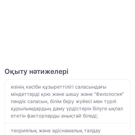
Оқыту нәтижелері
өзінің кәсіби құзыреттілігі саласындағы
міндеттерді қою және шешу және "Филология"
пәндік саласын, білім беру жүйесі мен түрлі
құрылымдардың даму үрдістерін білуге ықпал
ететін факторларды анықтай біледі;
теориялық және әдіснамалық талдау