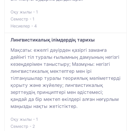
Оқу жылы - 1
Семестр - 1
Несиелер - 4
Лингвистикалық ілімдердің тарихы
Мақсаты: ежелгі дәуірден қазіргі заманға
дейінгі тіл туралы ғылымның дамуының негізгі
кезеңдерімен таныстыру; Мазмұны: негізгі
лингвистикалық мектептер мен ірі
тілтанушылар туралы теориялық мәліметтерді
қорыту және жүйелеу; лингвистикалық
зерттеудің принциптері мен әдістемесі;
қандай да бір мектеп өкілдері алған неғұрлым
маңызды нақты жетістіктер.
Оқу жылы - 1
Семестр - 2