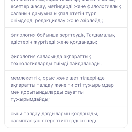
есептер жасау, мәтіндерді және филологиялық
саланың дамуына ықпал ететін түрлі
өнімдерді редакциялау және әзірлейді;
филология бойынша зерттеудің Талдамалық
әдістерін жүргізеді және қолданады;
филология саласында ақпараттық
технологияларды тиімді пайдаланады;
мемлекеттік, орыс және шет тілдерінде
ақпаратты талдау және тиісті тұжырымдар
мен қорытындыларды сауатты
тұжырымдайды;
сыни талдау дағдыларын қолданады,
қалыптасқан стереотиптерді жеңеді.