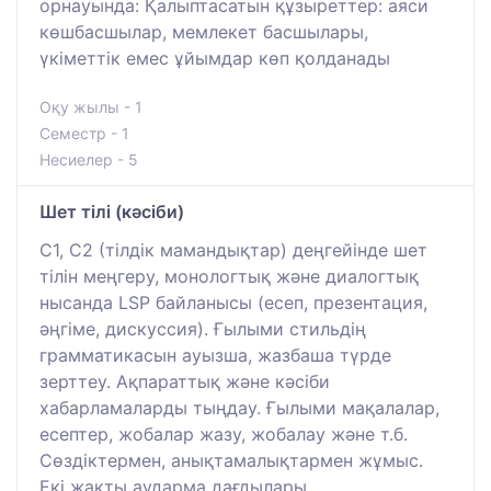
орнауында: Қалыптасатын құзыреттер: аяси
көшбасшылар, мемлекет басшылары,
үкіметтік емес ұйымдар көп қолданады
Оқу жылы - 1
Семестр - 1
Несиелер - 5
Шет тілі (кәсіби)
C1, C2 (тілдік мамандықтар) деңгейінде шет
тілін меңгеру, монологтық және диалогтық
нысанда LSP байланысы (есеп, презентация,
әңгіме, дискуссия). Ғылыми стильдің
грамматикасын ауызша, жазбаша түрде
зерттеу. Ақпараттық және кәсіби
хабарламаларды тыңдау. Ғылыми мақалалар,
есептер, жобалар жазу, жобалау және т.б.
Сөздіктермен, анықтамалықтармен жұмыс.
Екі жақты аударма дағдылары.