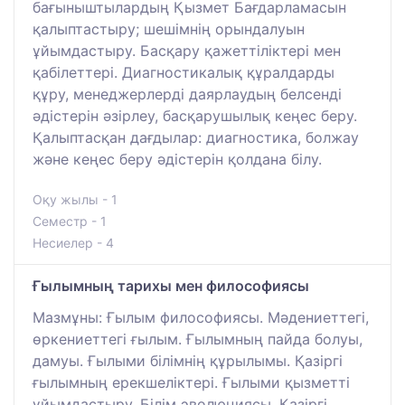
бағыныштылардың Қызмет Бағдарламасын
қалыптастыру; шешімнің орындалуын
ұйымдастыру. Басқару қажеттіліктері мен
қабілеттері. Диагностикалық құралдарды
құру, менеджерлерді даярлаудың белсенді
әдістерін әзірлеу, басқарушылық кеңес беру.
Қалыптасқан дағдылар: диагностика, болжау
және кеңес беру әдістерін қолдана білу.
Оқу жылы - 1
Семестр - 1
Несиелер - 4
Ғылымның тарихы мен философиясы
Мазмұны: Ғылым философиясы. Мәдениеттегі,
өркениеттегі ғылым. Ғылымның пайда болуы,
дамуы. Ғылыми білімнің құрылымы. Қазіргі
ғылымның ерекшеліктері. Ғылыми қызметті
ұйымдастыру. Білім эволюциясы. Қазіргі