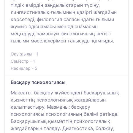
тілдік өмірдің заңдылықтарын түсіну,
лингвистикалық ғылымның қазіргі жағдайын
көрсетеді, филология саласындағы ғылыми
жұмыс әдіснамасы мен әдіснамасын
меңгеруді, заманауи филологияның негізгі
ғылыми мәселелерімен танысуды қамтиды.
Оқу жылы - 1
Семестр - 1
Несиелер - 5
Басқару психологиясы
Мақсаты: басқару жүйесіндегі басқарушылық
қызметтің психологиялық жағдайларын
қалыптастыру. Мазмұны: басқару
психологиясы психологияның бөлімі ретінде.
Басқарушылық қызметтің психологиялық
жағдайларын талдау. Диагностика, болжау;