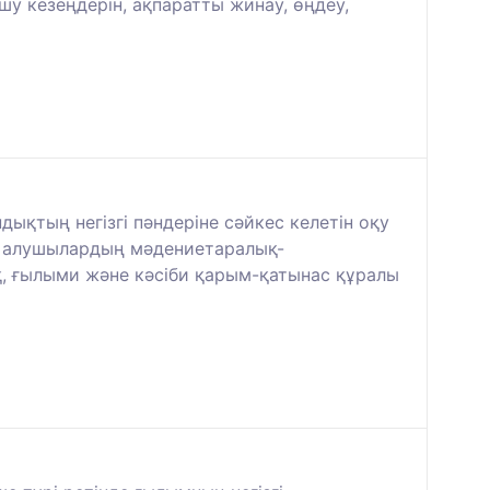
у кезеңдерін, ақпаратты жинау, өңдеу,
ықтың негізгі пәндеріне сәйкес келетін оқу
ім алушылардың мәдениетаралық-
қ, ғылыми және кәсіби қарым-қатынас құралы