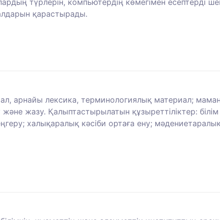
рдың түрлерін, компьютердің көмегімен есептерді шеш
ралдарын қарастырады.
ал, арнайы лексика, терминологиялық материал; маманд
ау және жазу. Қалыптастырылатын құзыреттіліктер: біл
ңгеру; халықаралық кәсіби ортаға ену; мәдениетаралы