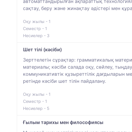
автоматтандырылған ақпараттық технологияла
сақтау, беру және жинақтау әдістері мен құ
Оқу жылы - 1
Семестр - 1
Несиелер - 3
Шет тілі (кәсіби)
Зерттелетін сұрақтар: грамматикалық матери
материалы; кәсіби салада оқу, сөйлеу, тыңд
коммуникативтік құзыреттілік дағдыларын ме
ретінде кәсіби шет тілін пайдалану.
Оқу жылы - 1
Семестр - 1
Несиелер - 5
Ғылым тарихы мен философиясы