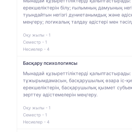
Мынадай құзыреттіліктерді қалыптастырады: б
ерекшеліктерін білу; ғылымның дамуының негі
туындайтын негізгі дүниетанымдық және әді
меңгеру; логикалық талдау әдістері мен тәсіл
Оқу жылы - 1
Семестр - 1
Несиелер - 4
Басқару психологиясы
Мынадай құзыреттіліктерді қалыптастырады
тұжырымдамасын, басқарушылық өзара іс-қим
ерекшеліктерін, басқарушылық қызмет субъек
зерттеу әдістемелерін меңгеру.
Оқу жылы - 1
Семестр - 1
Несиелер - 4