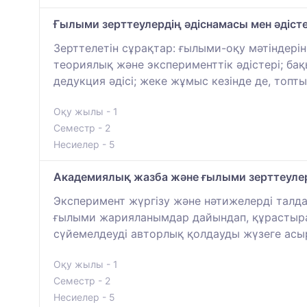
Ғылыми зерттеулердің әдіснамасы мен әдісте
Зерттелетін сұрақтар: ғылыми-оқу мәтіндерін
теориялық және эксперименттік әдістері; бақ
дедукция әдісі; жеке жұмыс кезінде де, топт
Оқу жылы - 1
Семестр - 2
Несиелер - 5
Академиялық жазба және ғылыми зерттеуле
Эксперимент жүргізу және нәтижелерді талда
ғылыми жарияланымдар дайындап, құрастыра б
сүйемелдеуді авторлық қолдауды жүзеге асы
Оқу жылы - 1
Семестр - 2
Несиелер - 5