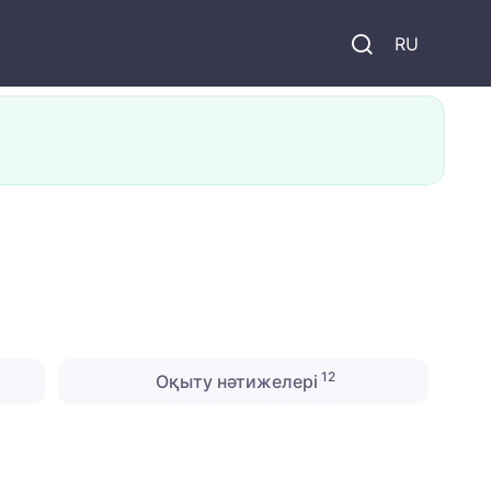
и
RU
12
Оқыту нәтижелері