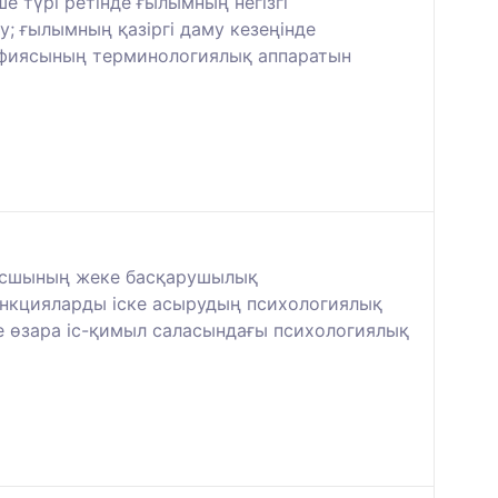
е түрі ретінде ғылымның негізгі
у; ғылымның қазіргі даму кезеңінде
софиясының терминологиялық аппаратын
басшының жеке басқарушылық
ункцияларды іске асырудың психологиялық
е өзара іс-қимыл саласындағы психологиялық