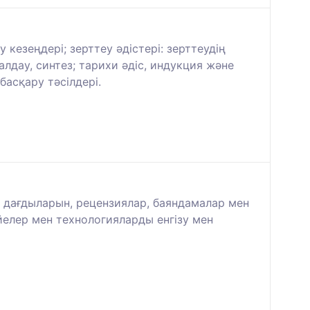
кезеңдері; зерттеу әдістері: зерттеудің
алдау, синтез; тарихи әдіс, индукция және
басқару тәсілдері.
 дағдыларын, рецензиялар, баяндамалар мен
йелер мен технологияларды енгізу мен