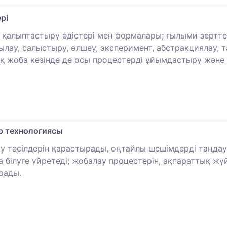
рі
 қалыптастыру әдістері мен формалары; ғылыми зерттеу 
ылау, салыстыру, өлшеу, эксперимент, абстракциялау, т
ық жоба кезінде де осы процестерді ұйымдастыру және 
р технологиясы
у тәсілдерін қарастырады, оңтайлы шешімдерді таңдау
ілуге ​​үйретеді; жобалау процестерін, ақпараттық жү
рады.