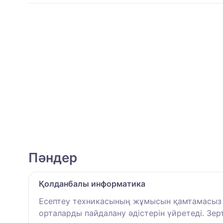
Пәндер
Қолданбалы информатика
Есептеу техникасының жұмысын қамтамасыз 
орталарды пайдалану әдістерін үйретеді. Зе