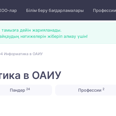
ОО-лар
Білім беру бағдарламалары
Професси
 тамызға дейін жарияланады.
йқаудың нәтижелерін жіберіп алмау үшін!
4 Информатика в ОАИУ
ика в ОАИУ
24
2
Пәндер
Профессии