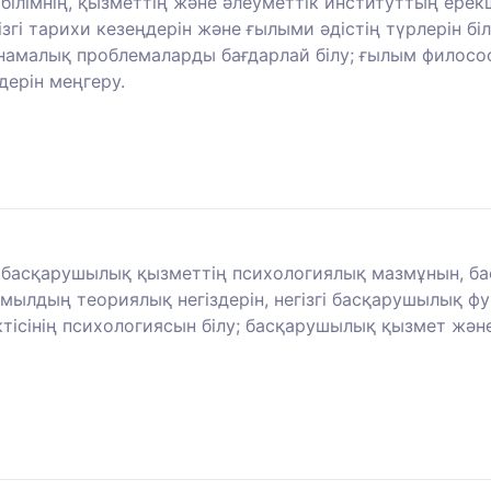
ілімнің, қызметтің және әлеуметтік институттың ерекш
згі тарихи кезеңдерін және ғылыми әдістің түрлерін біл
снамалық проблемаларды бағдарлай білу; ғылым фило
дерін меңгеру.
: басқарушылық қызметтің психологиялық мазмұнын, 
ылдың теориялық негіздерін, негізгі басқарушылық ф
тісінің психологиясын білу; басқарушылық қызмет жән