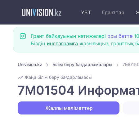
ҰБТ
Гранттар
Ж
Грант байқауының нәтижелері
осы бетте
10
Біздің
инстаграмға
жазылыңыз, гранттық ба
Univision.kz
Білім беру бағдарламалары
7M0150
Жаңа білім беру бағдарламасы
7M01504 Информат
Жалпы мәліметтер