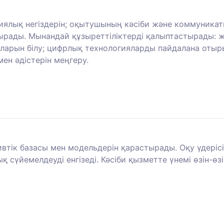
ық негіздерін; оқытушының кәсіби және коммуникативт
ырады. Мынандай құзыреттіліктерді қалыптастырады: жо
ияларын білу; цифрлық технологияларды пайдалана отыры
ен әдістерін меңгеру.
ивтік базасы мен модельдерін қарастырады. Оқу үдері
сүйемелдеуді енгізеді. Кәсіби қызметте үнемі өзін-өзі 