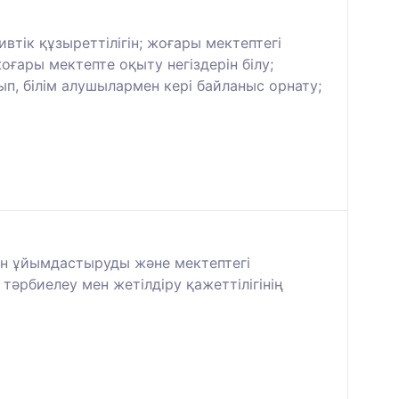
ік құзыреттілігін; жоғары мектептегі
ғары мектепте оқыту негіздерін білу;
п, білім алушылармен кері байланыс орнату;
сін ұйымдастыруды және мектептегі
тәрбиелеу мен жетілдіру қажеттілігінің