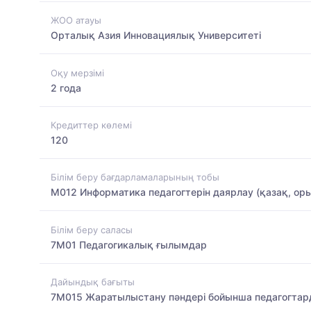
ЖОО атауы
Орталық Азия Инновациялық Университеті
Оқу мерзімі
2 года
Кредиттер көлемі
120
Білім беру бағдарламаларының тобы
M012 Информатика педагогтерін даярлау (қазақ, оры
Білім беру саласы
7M01 Педагогикалық ғылымдар
Дайындық бағыты
7M015 Жаратылыстану пәндері бойынша педагогтар