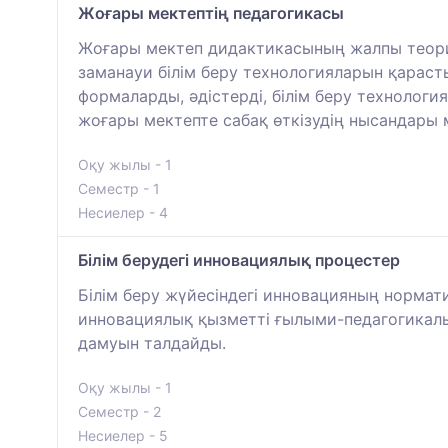
Жоғары мектептің педагогикасы
Жоғары мектеп дидактикасының жалпы теориял
заманауи білім беру технологияларын қараст
формаларды, әдістерді, білім беру технолог
жоғары мектепте сабақ өткізудің нысандары м
Оқу жылы - 1
Семестр - 1
Несиелер - 4
Білім берудегі инновациялық процестер
Білім беру жүйесіндегі инновацияның нормат
инновациялық қызметті ғылыми-педагогикалық 
дамуын талдайды.
Оқу жылы - 1
Семестр - 2
Несиелер - 5