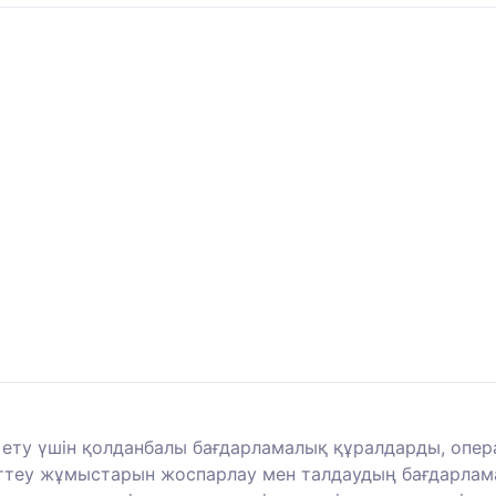
ету үшін қолданбалы бағдарламалық құралдарды, опе
рттеу жұмыстарын жоспарлау мен талдаудың бағдарламал