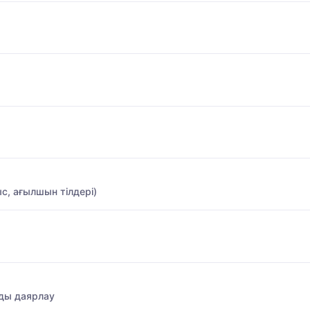
с, ағылшын тілдері)
ды даярлау