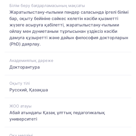
Білім беру бағдарламасының мақсаты
Жаратылыстану-ғылыми пәндер саласында іргелі білімі
бар, оқыту бейініне сәйкес келетін кәсіби қызметті
жүзеге асыруға қабілетті, жаратылыстану-ғылыми
ойлау мен дүниетаным тұрғысынан үздіксіз кәсіби
дамуға құзыретті және дайын философия докторларын
(PhD) даярлау.
Академиялық дәреже
Докторантура
Оқыту тілі
Русский, Қазақша
ЖОО атауы
Абай атындағы Қазақ ұлттық педагогикалық
университеті
Оқу мерзімі