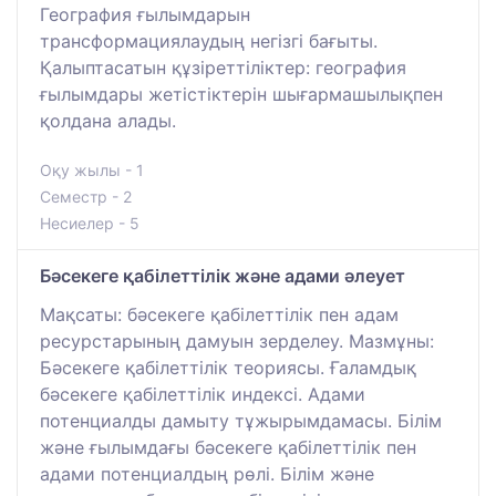
География ғылымдарын
трансформациялаудың негізгі бағыты.
Қалыптасатын құзіреттіліктер: география
ғылымдары жетістіктерін шығармашылықпен
қолдана алады.
Оқу жылы - 1
Семестр - 2
Несиелер - 5
Бәсекеге қабілеттілік және адами әлеует
Мақсаты: бәсекеге қабілеттілік пен адам
ресурстарының дамуын зерделеу. Мазмұны:
Бәсекеге қабілеттілік теориясы. Ғаламдық
бәсекеге қабілеттілік индексі. Адами
потенциалды дамыту тұжырымдамасы. Білім
және ғылымдағы бәсекеге қабілеттілік пен
адами потенциалдың рөлі. Білім және