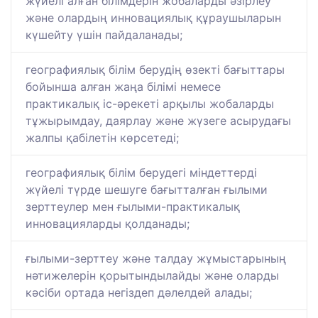
жүйелі алған білімдерін жобаларды әзірлеу
және олардың инновациялық құраушыларын
күшейту үшін пайдаланады;
географиялық білім берудің өзекті бағыттары
бойынша алған жаңа білімі немесе
практикалық іс-әрекеті арқылы жобаларды
тұжырымдау, даярлау және жүзеге асырудағы
жалпы қабілетін көрсетеді;
географиялық білім берудегі міндеттерді
жүйелі түрде шешуге бағытталған ғылыми
зерттеулер мен ғылыми-практикалық
инновацияларды қолданады;
ғылыми-зерттеу және талдау жұмыстарының
нәтижелерін қорытындылайды және оларды
кәсіби ортада негіздеп дәлелдей алады;