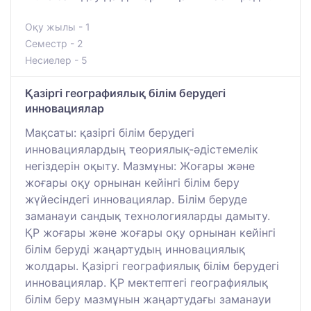
Оқу жылы - 1
Семестр - 2
Несиелер - 5
Қазіргі географиялық білім берудегі
инновациялар
Мақсаты: қазіргі білім берудегі
инновациялардың теориялық-әдістемелік
негіздерін оқыту. Мазмұны: Жоғары және
жоғары оқу орнынан кейінгі білім беру
жүйесіндегі инновациялар. Білім беруде
заманауи сандық технологияларды дамыту.
ҚР жоғары және жоғары оқу орнынан кейінгі
білім беруді жаңартудың инновациялық
жолдары. Қазіргі географиялық білім берудегі
инновациялар. ҚР мектептегі географиялық
білім беру мазмұнын жаңартудағы заманауи