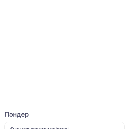
Пәндер
Ғылыми зерттеу әдістері