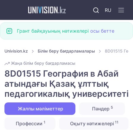
RU
Грант байқауының нәтижелері
осы бетте
Univision.kz
Білім беру бағдарламалары
8D01515 Геог
Жаңа білім беру бағдарламасы
8D01515 География в Абай
атындағы Қазақ ұлттық
педагогикалық университеті
5
Жалпы мәліметтер
Пәндер
1
11
Профессии
Оқыту нәтижелері