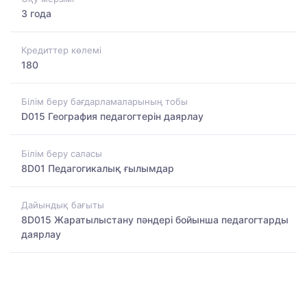
3 года
Кредиттер көлемі
180
Білім беру бағдарламаларының тобы
D015 География педагогтерін даярлау
Білім беру саласы
8D01 Педагогикалық ғылымдар
Дайындық бағыты
8D015 Жаратылыстану пәндері бойынша педагогтарды
даярлау