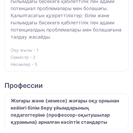
ғылымдағы бәсекеге қабілеттілік пен адами
потенциал проблемалары мен болашағы.
Қалыптасатын құзіреттіліктер: білім және
ғылымдағы бәсекеге қабілеттілік пен адами
потенциалдың проблемалары мен болашағына
талдау жасайды.
Оқу жылы - 1
Семестр - 2
Несиелер - 5
Профессии
Жоғары және (немесе) жоғары оқу орнынан
кейінгі білім беру ұйымдарының
педагогтеріне (профессор-оқытушылар
құрамына) арналған кәсіптік стандарты