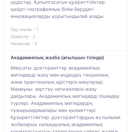
үрдістер. Қалыптасатын құзіреттіліктер:
қазіргі географиялық білім берудегі
инновацияларды қорытындылай алады.
Оқу жылы - 1
Семестр - 2
Несиелер - 5
Академиялық жазба (ағылшын тілінде)
Мақсаты: докторанттар академиялық
мәтіндерді жазу мен өңдеудің теориялық
және практикалық әдістерін меңгереді.
Мазмұны: зерттеу нәтижелерін жазу
дағдылары. Академиялық мәтіндерді пішімдеу
түрлері. Академиялық мәтіндердің
тұжырымдамалары мен қызметтері.
Құзыреттіліктер: докторанттардың өз ғылыми
жобаларын халықаралық академиялық
қоғамдастықтың талаптарына сәйкес жүзеге