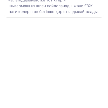
ғылымдарының жетістіктерін
шығармашылықпен пайдаланады және ҒЗЖ
нәтижелерін өз бетінше қорытындылай алады.