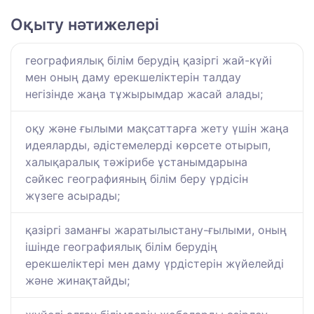
Оқыту нәтижелері
географиялық білім берудің қазіргі жай-күйі
мен оның даму ерекшеліктерін талдау
негізінде жаңа тұжырымдар жасай алады;
оқу және ғылыми мақсаттарға жету үшін жаңа
идеяларды, әдістемелерді көрсете отырып,
халықаралық тәжірибе ұстанымдарына
сәйкес географияның білім беру үрдісін
жүзеге асырады;
қазіргі заманғы жаратылыстану-ғылыми, оның
ішінде географиялық білім берудің
ерекшеліктері мен даму үрдістерін жүйелейді
және жинақтайды;