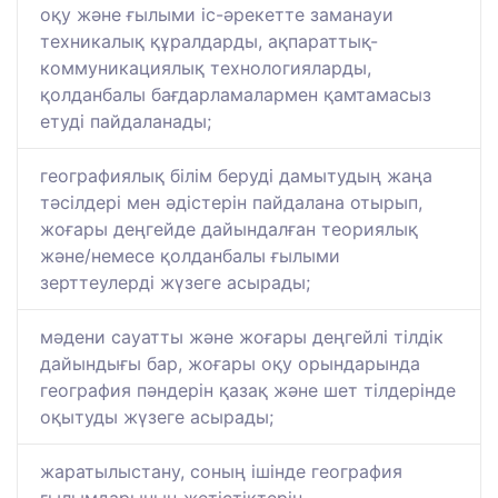
оқу және ғылыми іс-әрекетте заманауи
техникалық құралдарды, ақпараттық-
коммуникациялық технологияларды,
қолданбалы бағдарламалармен қамтамасыз
етуді пайдаланады;
географиялық білім беруді дамытудың жаңа
тәсілдері мен әдістерін пайдалана отырып,
жоғары деңгейде дайындалған теориялық
және/немесе қолданбалы ғылыми
зерттеулерді жүзеге асырады;
мәдени сауатты және жоғары деңгейлі тілдік
дайындығы бар, жоғары оқу орындарында
география пәндерін қазақ және шет тілдерінде
оқытуды жүзеге асырады;
жаратылыстану, соның ішінде география