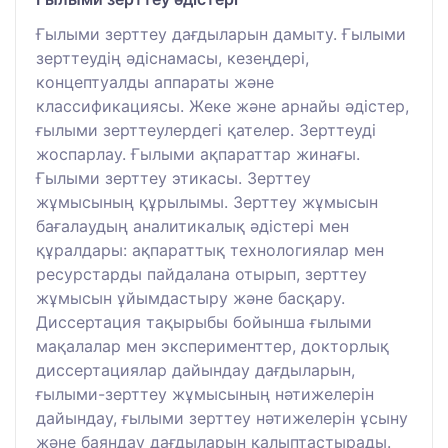
Ғылыми зерттеу дағдыларын дамыту. Ғылыми
зерттеудің әдіснамасы, кезеңдері,
концептуалды аппараты және
классификациясы. Жеке және арнайы әдістер,
ғылыми зерттеулердегі қателер. Зерттеуді
жоспарлау. Ғылыми ақпараттар жинағы.
Ғылыми зерттеу этикасы. Зерттеу
жұмысының құрылымы. Зерттеу жұмысын
бағалаудың аналитикалық әдістері мен
құралдары: ақпараттық технологиялар мен
ресурстарды пайдалана отырып, зерттеу
жұмысын ұйымдастыру және басқару.
Диссертация тақырыбы бойынша ғылыми
мақалалар мен эксперименттер, докторлық
диссертациялар дайындау дағдыларын,
ғылыми-зерттеу жұмысының нәтижелерін
дайындау, ғылыми зерттеу нәтижелерін ұсыну
және баяндау дағдыларын қалыптастырады.