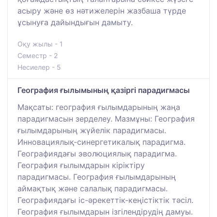
асыру және өз нәтижелерін жазбаша түрде
ұсынуға дайындығын дамыту.
Оқу жылы - 1
Семестр - 2
Несиелер - 5
География ғылымының қазіргі парадигмасы
Мақсаты: география ғылымдарының жаңа
парадигмасын зерделеу. Мазмұны: География
ғылымдарының жүйелік парадигмасы.
Инновациялық-синергетикалық парадигма.
Географиядағы эволюциялық парадигма.
География ғылымдарын кіріктіру
парадигмасы. География ғылымдарының
аймақтық және салалық парадигмасы.
Географиядағы іс-әрекеттік-кеңістіктік тәсіл.
География ғылымдарын ізгілендірудің дамуы.