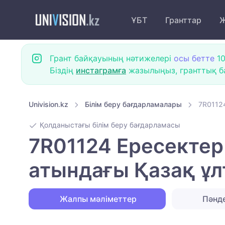
ҰБТ
Гранттар
Ж
Грант байқауының нәтижелері
осы бетте
10
Біздің
инстаграмға
жазылыңыз, гранттық ба
Univision.kz
Білім беру бағдарламалары
7R0112
Қолданыстағы білім беру бағдарламасы
7R01124 Ересектер
атындағы Қазақ ұл
Жалпы мәліметтер
Пәнд