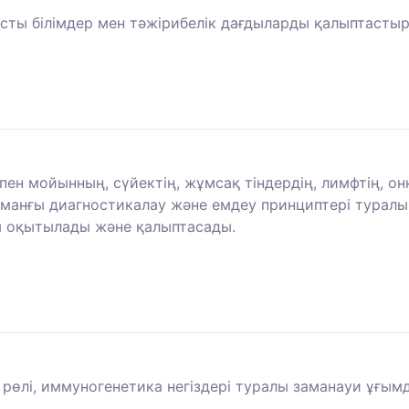
тысты білімдер мен тәжірибелік дағдыларды қалыптасты
пен мойынның, сүйектің, жұмсақ тіндердің, лимфтің, о
і заманғы диагностикалау және емдеу принциптері турал
ы оқытылады және қалыптасады.
і рөлі, иммуногенетика негіздері туралы заманауи ұғым