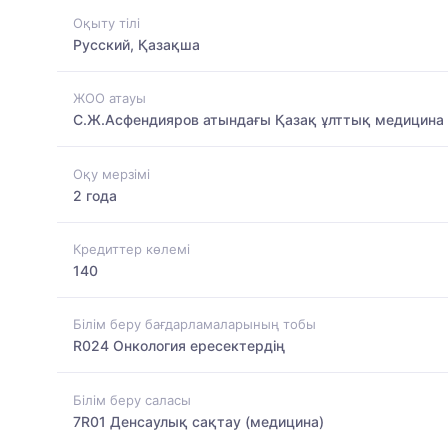
Оқыту тілі
Русский, Қазақша
ЖОО атауы
С.Ж.Асфендияров атындағы Қазақ ұлттық медицина 
Оқу мерзімі
2 года
Кредиттер көлемі
140
Білім беру бағдарламаларының тобы
R024 Онкология ересектердің
Білім беру саласы
7R01 Денсаулық сақтау (медицина)