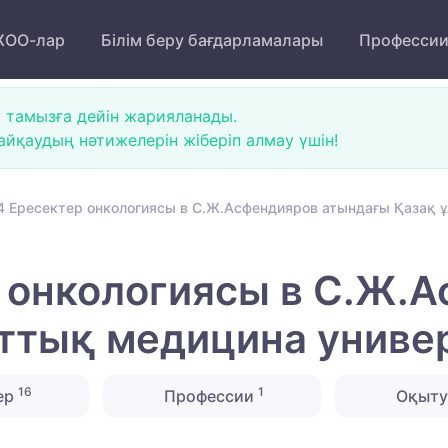
ОО-лар
Білім беру бағдарламалары
Професси
 тамызға дейін жарияланады.
йқаудың нәтижелерін жіберіп алмау үшін!
4 Ересектер онкологиясы в С.Ж.Асфендияров атындағы Қазақ ұ
 онкологиясы в С.Ж.
ттық медицина универ
16
1
ер
Профессии
Оқыту