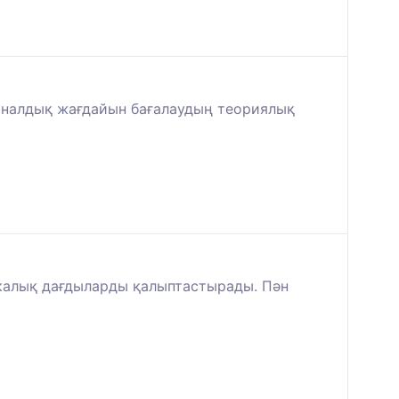
ионалдық жағдайын бағалаудың теориялық
икалық дағдыларды қалыптастырады. Пән