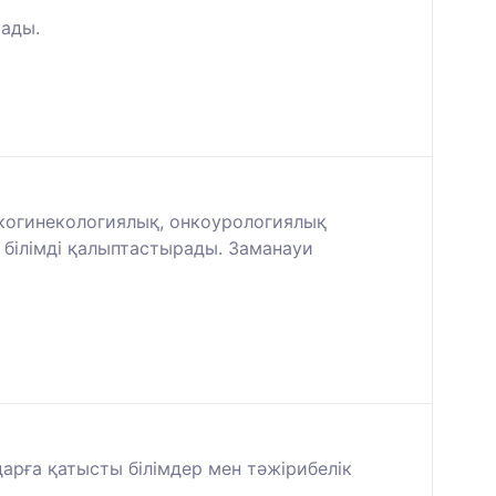
рады.
нкогинекологиялық, онкоурологиялық
ы білімді қалыптастырады. Заманауи
дарға қатысты білімдер мен тәжірибелік