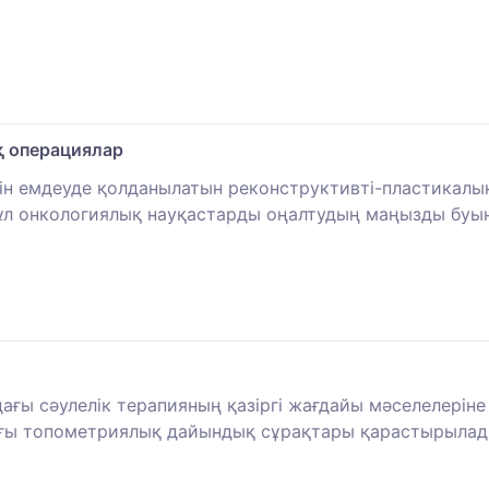
қ операциялар
ін емдеуде қолданылатын реконструктивті-пластикалы
ұл онкологиялық науқастарды оңалтудың маңызды буы
ағы сәулелік терапияның қазіргі жағдайы мәселелеріне
ағы топометриялық дайындық сұрақтары қарастырылад