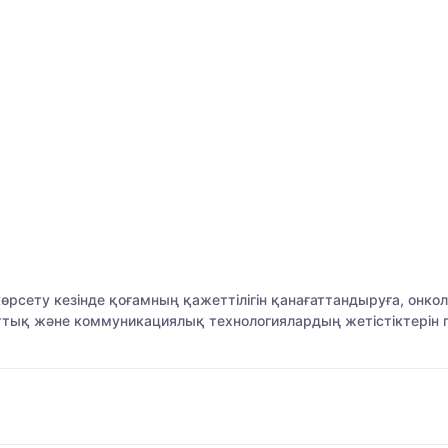
көрсету кезінде қоғамның қажеттілігін қанағаттандыруға, онк
ттық және коммуникациялық технологиялардың жетістіктерін 