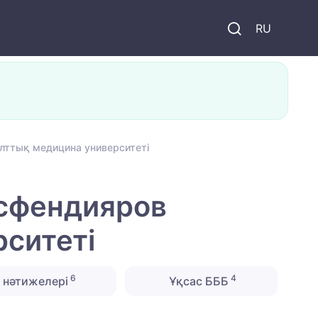
и
RU
лттық медицина университеті
Асфендияров
ситеті
6
4
 нәтижелері
Ұқсас БББ